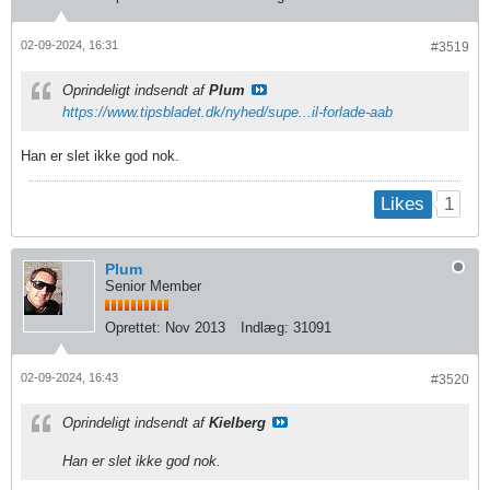
02-09-2024, 16:31
#3519
Oprindeligt indsendt af
Plum
https://www.tipsbladet.dk/nyhed/supe...il-forlade-aab
Han er slet ikke god nok.
1
Likes
Plum
Senior Member
Oprettet:
Nov 2013
Indlæg:
31091
02-09-2024, 16:43
#3520
Oprindeligt indsendt af
Kielberg
Han er slet ikke god nok.