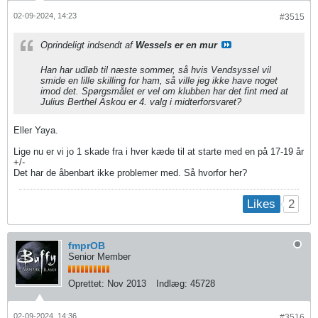
02-09-2024, 14:23
#3515
Oprindeligt indsendt af
Wessels er en mur
Han har udløb til næste sommer, så hvis Vendsyssel vil
smide en lille skilling for ham, så ville jeg ikke have noget
imod det. Spørgsmålet er vel om klubben har det fint med at
Julius Berthel Askou er 4. valg i midterforsvaret?
Eller Yaya.
Lige nu er vi jo 1 skade fra i hver kæde til at starte med en på 17-19 år
+/-
Det har de åbenbart ikke problemer med. Så hvorfor her?
2
Likes
fmprOB
Senior Member
Oprettet:
Nov 2013
Indlæg:
45728
02-09-2024, 14:36
#3516