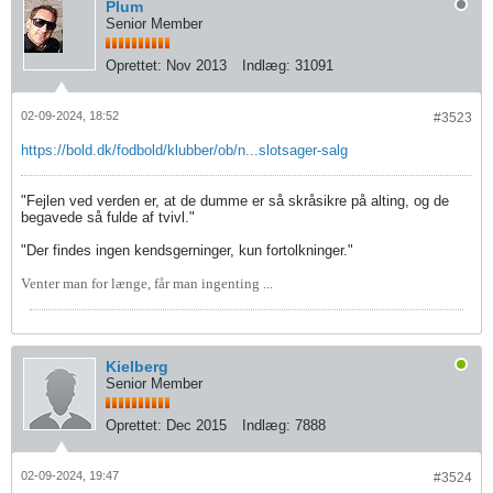
Plum
Senior Member
Oprettet:
Nov 2013
Indlæg:
31091
02-09-2024, 18:52
#3523
https://bold.dk/fodbold/klubber/ob/n...slotsager-salg
"Fejlen ved verden er, at de dumme er så skråsikre på alting, og de
begavede så fulde af tvivl."
"Der findes ingen kendsgerninger, kun fortolkninger."
Venter man for længe, får man ingenting ...
Kielberg
Senior Member
Oprettet:
Dec 2015
Indlæg:
7888
02-09-2024, 19:47
#3524