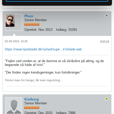
Plum
Senior Member
Oprettet:
Nov 2013
Indlæg:
31091
02-09-2024, 16:26
#3518
https://www.tipsbladet.dk/nyhed/supe...il-forlade-aab
"Fejlen ved verden er, at de dumme er så skråsikre på alting, og de
begavede så fulde af tvivl."
"Der findes ingen kendsgerninger, kun fortolkninger."
Venter man for længe, får man ingenting ...
Kielberg
Senior Member
Oprettet:
Dec 2015
Indlæg:
7888