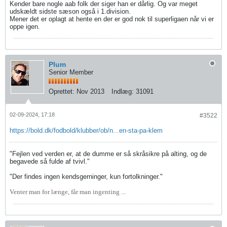
Kender bare nogle aab folk der siger han er dårlig. Og var meget
udskældt sidste sæson også i 1.division.
Mener det er oplagt at hente en der er god nok til superligaen når vi er
oppe igen.
Plum
Senior Member
Oprettet:
Nov 2013
Indlæg:
31091
02-09-2024, 17:18
#3522
https://bold.dk/fodbold/klubber/ob/n...en-sta-pa-klem
"Fejlen ved verden er, at de dumme er så skråsikre på alting, og de
begavede så fulde af tvivl."
"Der findes ingen kendsgerninger, kun fortolkninger."
Venter man for længe, får man ingenting ...