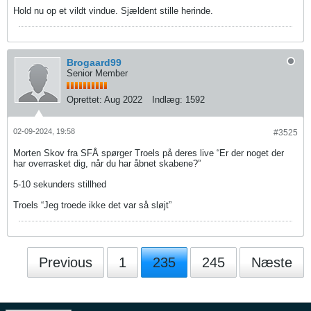
Hold nu op et vildt vindue. Sjældent stille herinde.
Brogaard99
Senior Member
Oprettet:
Aug 2022
Indlæg:
1592
02-09-2024, 19:58
#3525
Morten Skov fra SFÅ spørger Troels på deres live “Er der noget der
har overrasket dig, når du har åbnet skabene?”
5-10 sekunders stillhed
Troels “Jeg troede ikke det var så sløjt”
Previous
1
235
245
Næste