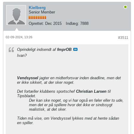
Kielberg
Senior Member
Oprettet:
Dec 2015
Indlæg:
7888
02-09-2024, 13:26
#3511
Oprindeligt indsendt af
fmprOB
Ivan?
Vendsyssel
jagter en midterforsvar inden deadline, men det
er ikke sikkert, at der sker noget.
Det fortæller klubbens sportschef
Christian Larsen
til
Tipsbladet.
Der kan ske noget, og vi har også en føler eller to ude,
men det er på spillere hvor det ikke er sindssygt
realistisk, at det sker.
Tiden må vise, om Vendsyssel lykkes med at hente sådan
en spiller.