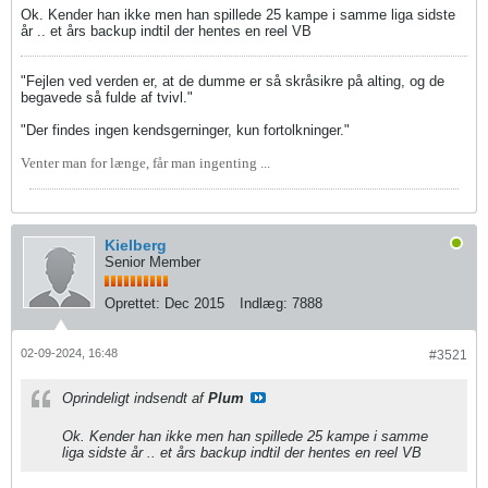
Ok. Kender han ikke men han spillede 25 kampe i samme liga sidste
år .. et års backup indtil der hentes en reel VB
"Fejlen ved verden er, at de dumme er så skråsikre på alting, og de
begavede så fulde af tvivl."
"Der findes ingen kendsgerninger, kun fortolkninger."
Venter man for længe, får man ingenting ...
Kielberg
Senior Member
Oprettet:
Dec 2015
Indlæg:
7888
02-09-2024, 16:48
#3521
Oprindeligt indsendt af
Plum
Ok. Kender han ikke men han spillede 25 kampe i samme
liga sidste år .. et års backup indtil der hentes en reel VB