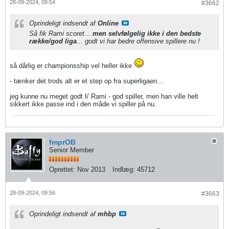
28-09-2024, 09:54
#3662
Oprindeligt indsendt af
Online
Så fik Rami scoret...
men selvfølgelig ikke i den bedste
række/god liga
... godt vi har bedre offensive spillere nu !
så dårlig er championsship vel heller ikke
- tænker det trods alt er et step op fra superligaen...
jeg kunne nu meget godt li' Rami - god spiller, men han ville helt
sikkert ikke passe ind i den måde vi spiller på nu.
fmprOB
Senior Member
Oprettet:
Nov 2013
Indlæg:
45712
28-09-2024, 09:56
#3663
Oprindeligt indsendt af
mhbp