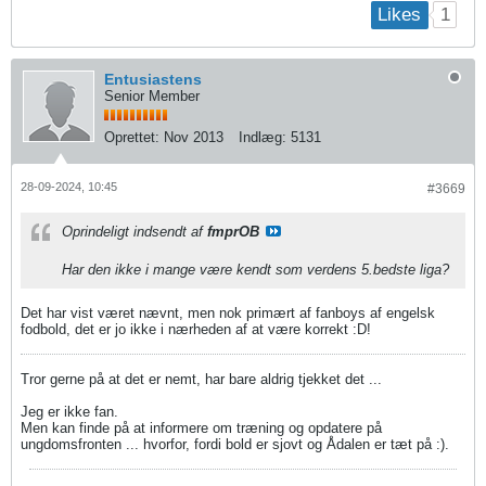
1
Likes
Entusiastens
Senior Member
Oprettet:
Nov 2013
Indlæg:
5131
28-09-2024, 10:45
#3669
Oprindeligt indsendt af
fmprOB
Har den ikke i mange være kendt som verdens 5.bedste liga?
Det har vist været nævnt, men nok primært af fanboys af engelsk
fodbold, det er jo ikke i nærheden af at være korrekt :D!
Tror gerne på at det er nemt, har bare aldrig tjekket det ...
Jeg er ikke fan.
Men kan finde på at informere om træning og opdatere på
ungdomsfronten ... hvorfor, fordi bold er sjovt og Ådalen er tæt på :).