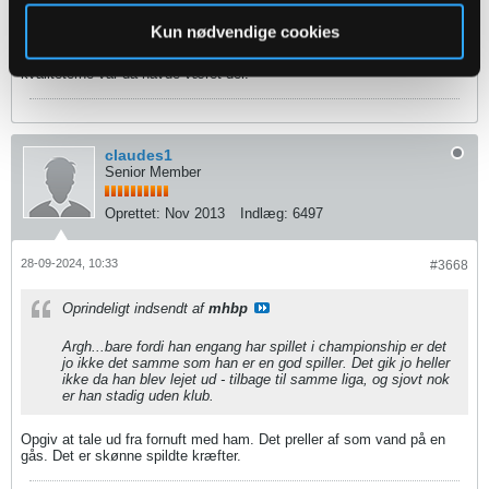
spilles god, selv om han gang på gang var ved at drible sig ihjel uden
slutprodukt.
Kun nødvendige cookies
Han blev da også kåret til årets bedste unge spiller i Millwall, så
kvaliteterne var da havde været der.
claudes1
Senior Member
Oprettet:
Nov 2013
Indlæg:
6497
28-09-2024, 10:33
#3668
Oprindeligt indsendt af
mhbp
Argh...bare fordi han engang har spillet i championship er det
jo ikke det samme som han er en god spiller. Det gik jo heller
ikke da han blev lejet ud - tilbage til samme liga, og sjovt nok
er han stadig uden klub.
Opgiv at tale ud fra fornuft med ham. Det preller af som vand på en
gås. Det er skønne spildte kræfter.