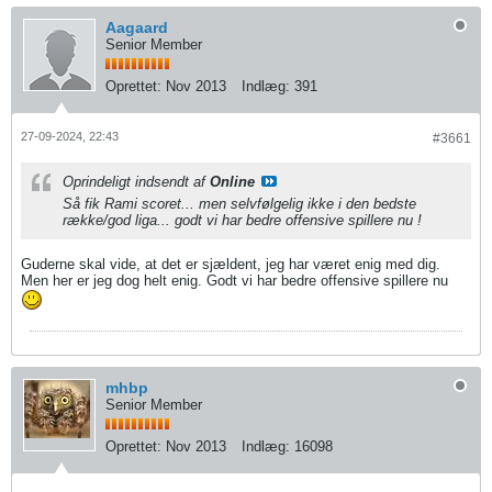
Aagaard
Senior Member
Oprettet:
Nov 2013
Indlæg:
391
27-09-2024, 22:43
#3661
Oprindeligt indsendt af
Online
Så fik Rami scoret... men selvfølgelig ikke i den bedste
række/god liga... godt vi har bedre offensive spillere nu !
Guderne skal vide, at det er sjældent, jeg har været enig med dig.
Men her er jeg dog helt enig. Godt vi har bedre offensive spillere nu
mhbp
Senior Member
Oprettet:
Nov 2013
Indlæg:
16098