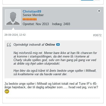
Christian89
Senior Member
Oprettet:
Nov 2013
Indlæg:
2493
28-09-2024, 12:42
#3672
Oprindeligt indsendt af
Online
Nej misforstå mig ret. Mener bare ikke at han fik chancen for
at komme i startopstillingen, da det mere lå i kortene at
Charly skulle spilles god, selv om han gang på gang var ved
at drible sig ihjel uden slutprodukt.
Han blev da også kåret til årets bedste unge spiller i Millwall,
så kvaliteterne var da havde været der.
Ja bedste unge spiller i Millwall og lukket totalt ned af Tune IF’s 45-
årige højreback, der til daglig arbejder som….. hvad ved jeg, vvs’er?