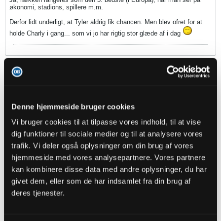
økonomi, stadions, spillere m.m.
Derfor lidt underligt, at Tyler aldrig fik chancen. Men blev ofret for at
holde Charly i gang... som vi jo har rigtig stor glæde af i dag
mhbp
Senior Member
Oprettet:
Nov 2013
Indlæg:
16098
Denne hjemmeside bruger cookies
28-09-2024, 10:10
#3666
Vi bruger cookies til at tilpasse vores indhold, til at vise
dig funktioner til sociale medier og til at analysere vores
Oprindeligt indsendt af
Online
trafik. Vi deler også oplysninger om din brug af vores
Det var lidt sarkasme, der drev ned af væggen, da jeg skrev
hjemmeside med vores analysepartnere. Vores partnere
indlægget
kan kombinere disse data med andre oplysninger, du har
givet dem, eller som de har indsamlet fra din brug af
Ja, rækken rangeres som den 5. bedste (i Europa), når man
ser på økonomi, stadions, spillere m.m.
deres tjenester.
Derfor lidt underligt, at Tyler aldrig fik chancen. Men blev
ofret for at holde Charly i gang
... som vi jo har rigtig stor