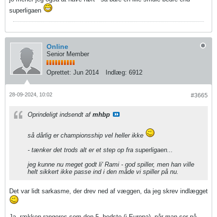
superligaen
Online
Senior Member
Oprettet:
Jun 2014
Indlæg:
6912
28-09-2024, 10:02
#3665
Oprindeligt indsendt af
mhbp
så dårlig er championsship vel heller ikke
- tænker det trods alt er et step op fra superligaen...
jeg kunne nu meget godt li' Rami - god spiller, men han ville
helt sikkert ikke passe ind i den måde vi spiller på nu.
Det var lidt sarkasme, der drev ned af væggen, da jeg skrev indlægget
Ja, rækken rangeres som den 5. bedste (i Europa), når man ser på