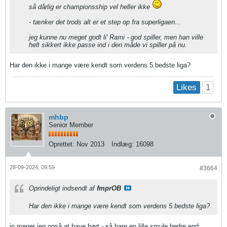
så dårlig er championsship vel heller ikke
- tænker det trods alt er et step op fra superligaen...
jeg kunne nu meget godt li' Rami - god spiller, men han ville
helt sikkert ikke passe ind i den måde vi spiller på nu.
Har den ikke i mange være kendt som verdens 5.bedste liga?
1
Likes
mhbp
Senior Member
Oprettet:
Nov 2013
Indlæg:
16098
28-09-2024, 09:59
#3664
Oprindeligt indsendt af
fmprOB
Har den ikke i mange være kendt som verdens 5.bedste liga?
jo mener jeg også at have hørt - så bare en lille smule bedre end