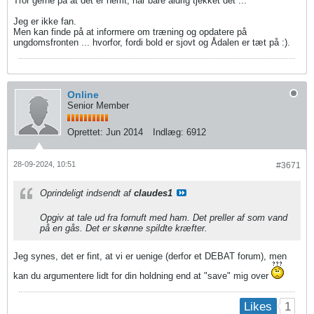
Tror gerne på at det er nemt, har bare aldrig tjekket det ...
Jeg er ikke fan.
Men kan finde på at informere om træning og opdatere på
ungdomsfronten ... hvorfor, fordi bold er sjovt og Ådalen er tæt på :).
Online
Senior Member
Oprettet:
Jun 2014
Indlæg:
6912
28-09-2024, 10:51
#3671
Oprindeligt indsendt af
claudes1
Opgiv at tale ud fra fornuft med ham. Det preller af som vand
på en gås. Det er skønne spildte kræfter.
Jeg synes, det er fint, at vi er uenige (derfor et DEBAT forum), men
kan du argumentere lidt for din holdning end at "save" mig over
1
Likes