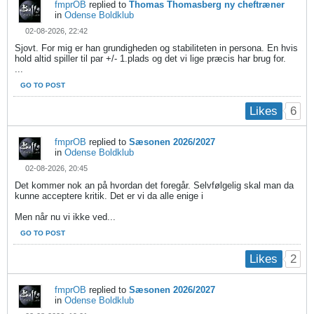
fmprOB
replied to
Thomas Thomasberg ny cheftræner
in
Odense Boldklub
02-08-2026, 22:42
Sjovt. For mig er han grundigheden og stabiliteten in persona. En hvis
hold altid spiller til par +/- 1.plads og det vi lige præcis har brug for.
...
GO TO POST
6
Likes
fmprOB
replied to
Sæsonen 2026/2027
in
Odense Boldklub
02-08-2026, 20:45
Det kommer nok an på hvordan det foregår. Selvfølgelig skal man da
kunne acceptere kritik. Det er vi da alle enige i
Men når nu vi ikke ved...
GO TO POST
2
Likes
fmprOB
replied to
Sæsonen 2026/2027
in
Odense Boldklub