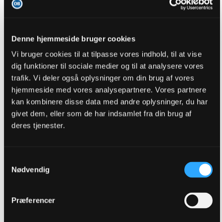
fmprOB
replied to
Kamptråd OB - Sønderjyske 03/08/2026
in
Odense Boldklub
03-08-2026, 21:06
Denne hjemmeside bruger cookies
Ja enig. Men det er da helt sikkert i deres tanker dernede. Det er
måske ikke helt umuligt at forlænge med dem så de tager et år mere.
Vi bruger cookies til at tilpasse vores indhold, til at vise
Vi må se
...
dig funktioner til sociale medier og til at analysere vores
GO TO POST
trafik. Vi deler også oplysninger om din brug af vores
hjemmeside med vores analysepartnere. Vores partnere
1
Likes
kan kombinere disse data med andre oplysninger, du har
givet dem, eller som de har indsamlet fra din brug af
fmprOB
replied to
Kamptråd OB - Sønderjyske 03/08/2026
in
Odense Boldklub
deres tjenester.
03-08-2026, 21:01
Knægten er bomstærk. Det skal du ikke være bekymret for. Det er
nok mere om han 100% kan omskoles efter et fodbold liv som
Samtykkevalg
offensiv spiller.
Nødvendig
Ellers...
GO TO POST
Præferencer
fmprOB
replied to
Kamptråd OB - Sønderjyske 03/08/2026
in
Odense Boldklub