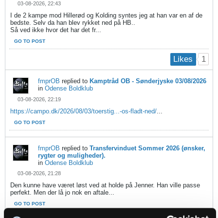
03-08-2026, 22:43
I de 2 kampe mod Hillerød og Kolding syntes jeg at han var en af de
bedste. Selv da han blev rykket ned på HB..
Så ved ikke hvor det har det fr...
GO TO POST
1
Likes
fmprOB
replied to
Kamptråd OB - Sønderjyske 03/08/2026
in
Odense Boldklub
03-08-2026, 22:19
https://campo.dk/2026/08/03/toerstig...-os-fladt-ned/
...
GO TO POST
fmprOB
replied to
Transfervinduet Sommer 2026 (ønsker,
rygter og muligheder).
in
Odense Boldklub
03-08-2026, 21:28
Den kunne have været løst ved at holde på Jenner. Han ville passe
perfekt. Men der lå jo nok en aftale...
GO TO POST