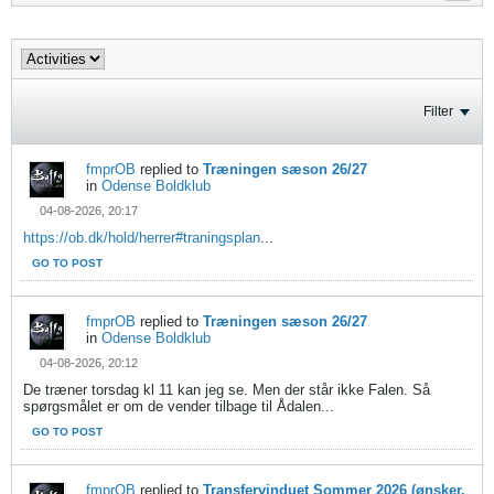
Filter
fmprOB
replied to
Træningen sæson 26/27
in
Odense Boldklub
04-08-2026, 20:17
https://ob.dk/hold/herrer#traningsplan
...
GO TO POST
fmprOB
replied to
Træningen sæson 26/27
in
Odense Boldklub
04-08-2026, 20:12
De træner torsdag kl 11 kan jeg se. Men der står ikke Falen. Så
spørgsmålet er om de vender tilbage til Ådalen...
GO TO POST
fmprOB
replied to
Transfervinduet Sommer 2026 (ønsker,