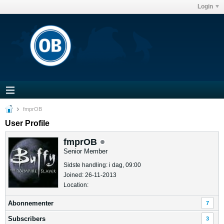
Login
fmprOB
User Profile
fmprOB
Senior Member
Sidste handling: i dag, 09:00
Joined: 26-11-2013
Location:
Abonnementer
7
Subscribers
3