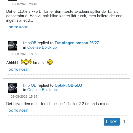
03-08-2026, 20:40
Det er 110% sikkert. Han er den næste akademi spiller der får sit
gennembrud. Han vil nok blive kastet lidt rundt, men hellere det end
ingen spilletid...
GO TO POST
fmprOB
replied to
Træningen sæson 26/27
in
Odense Boldklub
03-08-2026, 18:55
Ahhhhh
kreativt
...
GO TO POST
fmprOB
replied to
Optakt OB-SDJ
in
Odense Boldklub
03-08-2026, 15:54
Det bliver den mest forudsigelige 1-1 eller 2-2 i mands minde.....
GO TO POST
1
Likes