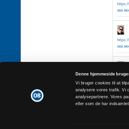
https:/
SEE MO
https:/
SEE MO
Denne hjemmeside bruger
Muligv
Vi bruger cookies til at tilp
AK med
analysere vores trafik. V
SEE MO
analysepartnere. Vores pa
eller som de har indsamlet 