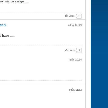
kt når de sælger....
Likes
1
der).
i dag, 08:49
 have .....
Likes
3
i går, 20:14
i går, 11:32