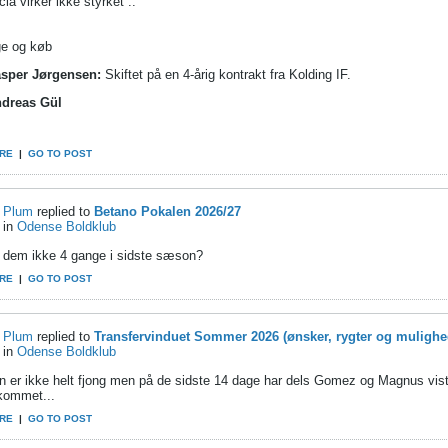
cia virker ikke styrket ..
ge og køb
sper Jørgensen:
Skiftet på en 4-årig kontrakt fra Kolding IF.
dreas Gül
RE
|
GO TO POST
Plum
replied to
Betano Pokalen 2026/27
in
Odense Boldklub
i dem ikke 4 gange i sidste sæson?
RE
|
GO TO POST
Plum
replied to
Transfervinduet Sommer 2026 (ønsker, rygter og mulighe
in
Odense Boldklub
n er ikke helt fjong men på de sidste 14 dage har dels Gomez og Magnus vist 
 kommet...
RE
|
GO TO POST