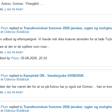
 Askou. Gomez. Yttergård. ...
RE
|
GO TO POST
Plum
replied to
Transfervinduet Sommer 2026 (ønsker, rygter og mulighe
in
Odense Boldklub
jo udbud og efterspørgsel. Vi havde nok ikke krævet alverden for at lade Trybu
re at der er de spillere som man...
RE
|
GO TO POST
dited by
Plum
;
05-08-2026, 20:19
.
Plum
replied to
Kamptråd OB - Sønderjyske 03/08/2026
in
Odense Boldklub
bber der har været der for at se på Askou har jo også set Gomez .. han er ku
RE
|
GO TO POST
Plum
replied to
Transfervinduet Sommer 2026 (ønsker, rygter og mulighe
in
Odense Boldklub