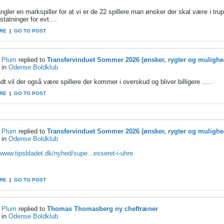
gler en markspiller for at vi er de 22 spillere man ønsker der skal være i tru
statninger for evt....
RE
|
GO TO POST
Plum
replied to
Transfervinduet Sommer 2026 (ønsker, rygter og mulighe
in
Odense Boldklub
 vil der også være spillere der kommer i overskud og bliver billigere .....
RE
|
GO TO POST
Plum
replied to
Transfervinduet Sommer 2026 (ønsker, rygter og mulighe
in
Odense Boldklub
/www.tipsbladet.dk/nyhed/supe...esseret-i-uhre
RE
|
GO TO POST
Plum
replied to
Thomas Thomasberg ny cheftræner
in
Odense Boldklub