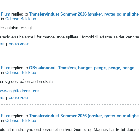
Plum
replied to
Transfervinduet Sommer 2026 (ønsker, rygter og mulighe
in
Odense Boldklub
ller antalsmæssigt.
stadig en ubalance i for mange unge spillere i forhold til erfarne så det kan vær
RE
|
GO TO POST
Plum
replied to
OBs økonomi. Transfers, budget, penge, penge, penge.
in
Odense Boldklub
er sig selv på en anden skala:
//www.righttodream.com
...
RE
|
GO TO POST
Plum
replied to
Transfervinduet Sommer 2026 (ønsker, rygter og mulighe
in
Odense Boldklub
ods alt mindre tynd end forventet nu hvor Gomez og Magnus har løftet deres 