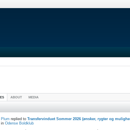
IES
ABOUT
MEDIA
Plum
replied to
Transfervinduet Sommer 2026 (ønsker, rygter og mulighe
in
Odense Boldklub