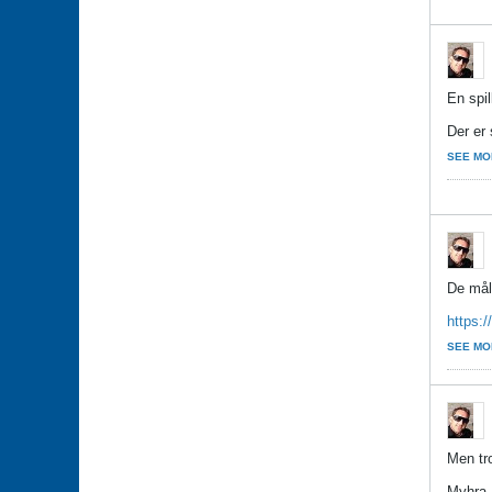
En spi
Der er 
SEE MO
De mål
https:
SEE MO
Men tr
Myhra