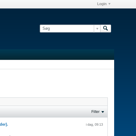
Login
Filter
der).
i dag, 09:13