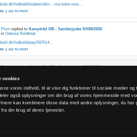
/bold.dk/fodbold/klubber/ob/n...-ma-tiden-vise
...
RE
|
GO TO POST
Plum
replied to
Kamptråd OB - Sønderjyske 03/08/2026
in
Odense Boldklub
/bold.dk/fodbold/play/697614
...
RE
|
GO TO POST
Plum
replied to
Kamptråd OB - Sønderjyske 03/08/2026
in
Odense Boldklub
 cookies
is men han lavede 13 kasser i 19/20 sæsonen for OB og det er ikke gjort bedr
asse vores indhold, til at vise dig funktioner til sociale medier og t
 15 i 17/18 og ellers Festersen med 14...
i deler også oplysninger om din brug af vores hjemmeside med vo
RE
|
GO TO POST
rtnere kan kombinere disse data med andre oplysninger, du har 
fra din brug af deres tjenester.