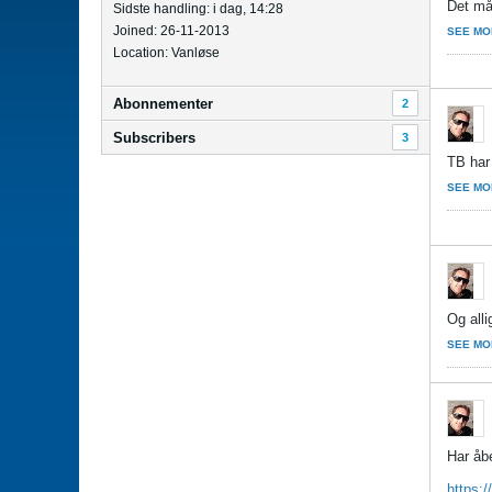
Det må
Sidste handling: i dag, 14:28
Joined: 26-11-2013
SEE MO
Location: Vanløse
Abonnementer
2
Subscribers
3
TB har 
SEE MO
Og alli
SEE MO
Har åb
https:/