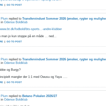
RE
|
GO TO POST
Plum
replied to
Transfervinduet Sommer 2026 (ønsker, rygter og mulighe
in
Odense Boldklub
/www.bt.dk/fodbold/bts-sports...-andre-klubber
n man jo kun stoppe på en måde … ned...
RE
|
GO TO POST
Plum
replied to
Transfervinduet Sommer 2026 (ønsker, rygter og mulighe
in
Odense Boldklub
ubbe og Burgy?
incipielt mangler der 1:1 med Owusu og Yaya .....
RE
|
GO TO POST
Plum
replied to
Betano Pokalen 2026/27
in
Odense Boldklub