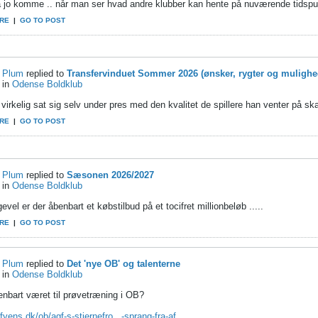
 jo komme .. når man ser hvad andre klubber kan hente på nuværende tidspun
RE
|
GO TO POST
Plum
replied to
Transfervinduet Sommer 2026 (ønsker, rygter og mulighe
in
Odense Boldklub
virkelig sat sig selv under pres med den kvalitet de spillere han venter på skal
RE
|
GO TO POST
Plum
replied to
Sæsonen 2026/2027
in
Odense Boldklub
gevel er der åbenbart et købstilbud på et tocifret millionbeløb .....
RE
|
GO TO POST
Plum
replied to
Det 'nye OB' og talenterne
in
Odense Boldklub
enbart været til prøvetræning i OB?
/fyens.dk/ob/agf-s-stjernefro...-sprang-fra-af
...