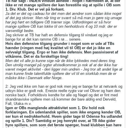
TB har sagt - INDEN vinduet åbnede - noget i nærheden af, at der
ikke er ret mange spillere der kan forestille sig at spille i OB som
1. Div. Klub. Det er vel på forkant.
Ja det er det og cadeau for det men det ændrer som sådan ikke noget
af det jeg skriver. Men når ting er svært så må man jo gøre sig umage
har jeg hørt en tidligere OB træner sige. Udfordringen er så hvor
mange spillere OB kan lokke til om henholdsvis 4 og 10 mdr. der er
væsentligt bedre.
Jeg skriver at TB har haft en defensiv tilgang til vinduet og jeg er
bange for at det kan ramme OB i rø… senere.
Hvis den defensive tilgang grunder i noget som er ude af TBs
hænder (=ingen med høj kvalitet vil til OB) er det jo ikke en
selvvalgt tilgang. Ergo er han ikke defensiv. Men passiviseret af
vilkårene. Det er da forskellige ting!
Men det vil alle jo kunne sige når de ikke lykkedes med deres ting.
Den utrolig mangel på rygter afstedkommer jo nok af at der ikke har
været meget aktivitet - deri ligger min undren - Jeg tror alt andet lige at
man kunne finde talentfulde spillere der vil til en storklub men de er
måske ikke i Danmark eller Norge.
2: Jeg ved ikke om han er god nok men jeg er bange for at netværk og
udsyn ikke er godt nok. Eneste reelle rygte var vel Oliver og ham den
norske back. Forholdsvis kendte for alle og Nagel og det er fint med
skandinaviske spillere men så kommer der bare aldrig end Derveld,
Fall, Utaka m.v.
Igen er OBs manglende attraktivitet som 1. Div hold nok
forklaringen. En udenlandsk spiller, som ikke engang kender OB,
ser kun et nedrykkerhold. Hvem gider tage til Odense fra udlandet
og spille 1. Div? Samtidig er jeg henrykt over, at TB ikke gider
hyre spillere, som som det første spørger, hvad klubben kan høre