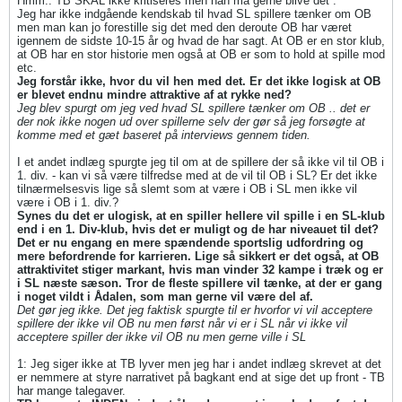
Hmm.. TB SKAL ikke kritiseres men han må gerne blive det .
Jeg har ikke indgående kendskab til hvad SL spillere tænker om OB
men man kan jo forestille sig det med den deroute OB har været
igennem de sidste 10-15 år og hvad de har sagt. At OB er en stor klub,
at OB har en stor historie men også at OB er som to hold at spille mod
etc.
Jeg forstår ikke, hvor du vil hen med det.
Er det ikke logisk at OB
er blevet endnu mindre attraktive af at rykke ned?
Jeg blev spurgt om jeg ved hvad SL spillere tænker om OB .. det er
der nok ikke nogen ud over spillerne selv der gør så jeg forsøgte at
komme med et gæt baseret på interviews gennem tiden.
I et andet indlæg spurgte jeg til om at de spillere der så ikke vil til OB i
1. div. - kan vi så være tilfredse med at de vil til OB i SL? Er det ikke
tilnærmelsesvis lige så slemt som at være i OB i SL men ikke vil
være i OB i 1. div.?
Synes du det er ulogisk, at en spiller hellere vil spille i en SL-klub
end i en 1. Div-klub, hvis det er muligt og de har niveauet til det?
Det er nu engang en mere spændende sportslig udfordring og
mere befordrende for karrieren. Lige så sikkert er det også, at OB
attraktivitet stiger markant, hvis man vinder 32 kampe i træk og er
i SL næste sæson. Tror de fleste spillere vil tænke, at der er gang
i noget vildt i Ådalen, som man gerne vil være del af.
Det gør jeg ikke. Det jeg faktisk spurgte til er hvorfor vi vil acceptere
spillere der ikke vil OB nu men først når vi er i SL når vi ikke vil
acceptere spiller der ikke vil OB nu men gerne ville i SL
1: Jeg siger ikke at TB lyver men jeg har i andet indlæg skrevet at det
er nemmere at styre narrativet på bagkant end at sige det up front - TB
har mange talegaver.