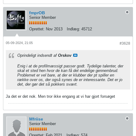
fmprOB
Senior Member
Oprettet:
Nov 2013
Indlæg:
45712
05-09-2024, 21:05
#3628
Oprindeligt indsendt af
Orskov
Enig i at de profilmæssigt passer godt. Tydelige talenter, der
skal et sted hen hvor de kan få det endelige gennembrud.
Problemet er vel bare, at der er klubber der pt spiller en
række over os, der også synes de er interessante. Det er jo
det, der gør det så pokkers svært.
Ja det er det nok. Men tror ikke engang at vi har gjort forsøget
Mfriise
Senior Member
Oprettet:
Feb 2021
Indlæg:
574