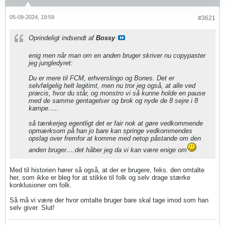
05-09-2024, 19:59
#3621
Oprindeligt indsendt af
Bossy
enig men når man om en anden bruger skriver nu copypaster
jeg jungledyret:
Du er mere til FCM, erhverslingo og Bones. Det er
selvfølgelig helt legitimt, men nu tror jeg også, at alle ved
præcis, hvor du står, og monstro vi så kunne holde en pause
med de samme gentagelser og brok og nyde de 8 sejre i 8
kampe.​….
så tænkerjeg egentligt det er fair nok at gøre vedkommende
opmærksom på han jo bare kan springe vedkommendes
opslag over fremfor at komme med netop påstande om den
anden bruger….det håber jeg da vi kan være enige om
Med til historien hører så også, at der er brugere, feks. den omtalte
her, som ikke er bleg for at stikke til folk og selv drage stærke
konklusioner om folk.
Så må vi være der hvor omtalte bruger bare skal tage imod som han
selv giver. Slut!