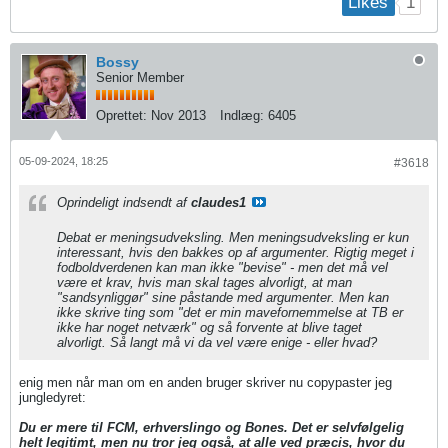
1
Likes
Bossy
Senior Member
Oprettet:
Nov 2013
Indlæg:
6405
05-09-2024, 18:25
#3618
Oprindeligt indsendt af
claudes1
Debat er meningsudveksling. Men meningsudveksling er kun
interessant, hvis den bakkes op af argumenter. Rigtig meget i
fodboldverdenen kan man ikke "bevise" - men det må vel
være et krav, hvis man skal tages alvorligt, at man
"sandsynliggør" sine påstande med argumenter. Men kan
ikke skrive ting som "det er min mavefornemmelse at TB er
ikke har noget netværk" og så forvente at blive taget
alvorligt. Så langt må vi da vel være enige - eller hvad?
enig men når man om en anden bruger skriver nu copypaster jeg
jungledyret:
Du er mere til FCM, erhverslingo og Bones. Det er selvfølgelig
helt legitimt, men nu tror jeg også, at alle ved præcis, hvor du