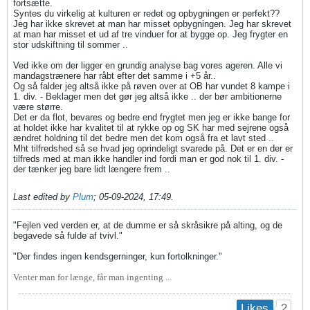
fortsætte.
Syntes du virkelig at kulturen er redet og opbygningen er perfekt??
Jeg har ikke skrevet at man har misset opbygningen. Jeg har skrevet
at man har misset et ud af tre vinduer for at bygge op. Jeg frygter en
stor udskiftning til sommer ..
Ved ikke om der ligger en grundig analyse bag vores ageren. Alle vi
mandagstrænere har råbt efter det samme i +5 år..
Og så falder jeg altså ikke på røven over at OB har vundet 8 kampe i
1. div. - Beklager men det gør jeg altså ikke .. der bør ambitionerne
være større.
Det er da flot, bevares og bedre end frygtet men jeg er ikke bange for
at holdet ikke har kvalitet til at rykke op og SK har med sejrene også
ændret holdning til det bedre men det kom også fra et lavt sted ..
Mht tilfredshed så se hvad jeg oprindeligt svarede på. Det er en der er
tilfreds med at man ikke handler ind fordi man er god nok til 1. div. -
der tænker jeg bare lidt længere frem ..
Last edited by
Plum
;
05-09-2024, 17:49
.
"Fejlen ved verden er, at de dumme er så skråsikre på alting, og de
begavede så fulde af tvivl."
"Der findes ingen kendsgerninger, kun fortolkninger."
Venter man for længe, får man ingenting ...
2
Likes