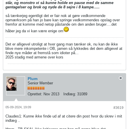
står, og monstro vi så kunne holde en pause med de samme
gentagelser og brok og nyde de 8 sejre i 8 kampe.​….
så tænkerjeg egentligt det er fair nok at gøre vedkommende
opmærksom på han jo bare kan springe vedkommendes opslag over
fremfor at komme med netop påstande om den anden bruger….det
håber jeg da vi kan være enige om
Det er alligevel utroligt at hver gang man tænker ok, nu kan de ikke
blive mere inkompetente i OB, jamen så lykkedes det dem alligevel at
finde nye måder at fremstå som idioter på...
2025 stadig med armene over kors
Plum
Senior Member
Oprettet:
Nov 2013
Indlæg:
31089
05-09-2024, 19:09
#3619
Claudes1: Kunne ikke finde ud af at citere din post hvor du skrev i mit
indlæg ..