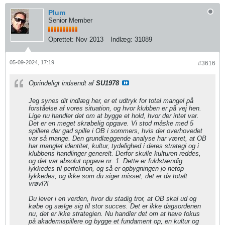
Plum
Senior Member
Oprettet:
Nov 2013
Indlæg:
31089
05-09-2024, 17:19
#3616
Oprindeligt indsendt af
SU1978
Jeg synes dit indlæg her, er et udtryk for total mangel på
forståelse af vores situation, og hvor klubben er på vej hen.
Lige nu handler det om at bygge et hold, hvor der intet var.
Det er en meget skrøbelig opgave. Vi stod måske med 5
spillere der gad spille i OB i sommers, hvis der overhovedet
var så mange. Den grundlæggende analyse har været, at OB
har manglet identitet, kultur, tydelighed i deres strategi og i
klubbens handlinger generelt. Derfor skulle kulturen reddes,
og det var absolut opgave nr. 1. Dette er fuldstændig
lykkedes til perfektion, og så er opbygningen jo netop
lykkedes, og ikke som du siger misset, det er da totalt
vrøvl?!
Du lever i en verden, hvor du stadig tror, at OB skal ud og
købe og sælge sig til stor succes. Det er ikke dagsordenen
nu, det er ikke strategien. Nu handler det om at have fokus
på akademispillere og bygge et fundament op, en kultur og