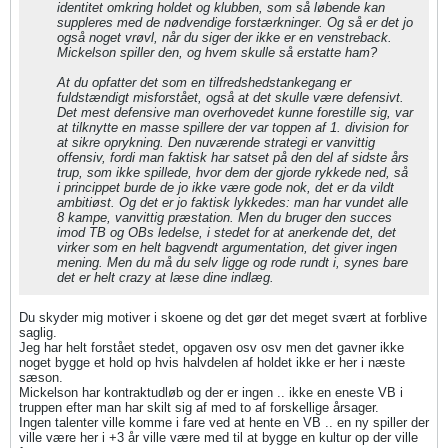
identitet omkring holdet og klubben, som så løbende kan
suppleres med de nødvendige forstærkninger. Og så er det jo
også noget vrøvl, når du siger der ikke er en venstreback.
Mickelson spiller den, og hvem skulle så erstatte ham?
At du opfatter det som en tilfredshedstankegang er
fuldstændigt misforstået, også at det skulle være defensivt.
Det mest defensive man overhovedet kunne forestille sig, var
at tilknytte en masse spillere der var toppen af 1. division for
at sikre oprykning. Den nuværende strategi er vanvittig
offensiv, fordi man faktisk har satset på den del af sidste års
trup, som ikke spillede, hvor dem der gjorde rykkede ned, så
i princippet burde de jo ikke være gode nok, det er da vildt
ambitiøst. Og det er jo faktisk lykkedes: man har vundet alle
8 kampe, vanvittig præstation. Men du bruger den succes
imod TB og OBs ledelse, i stedet for at anerkende det, det
virker som en helt bagvendt argumentation, det giver ingen
mening. Men du må du selv ligge og rode rundt i, synes bare
det er helt crazy at læse dine indlæg.
Du skyder mig motiver i skoene og det gør det meget svært at forblive
saglig.
Jeg har helt forstået stedet, opgaven osv osv men det gavner ikke
noget bygge et hold op hvis halvdelen af holdet ikke er her i næste
sæson.
Mickelson har kontraktudløb og der er ingen .. ikke en eneste VB i
truppen efter man har skilt sig af med to af forskellige årsager.
Ingen talenter ville komme i fare ved at hente en VB .. en ny spiller der
ville være her i +3 år ville være med til at bygge en kultur op der ville