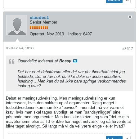
claudes1
Senior Member
Oprettet:
Nov 2013
Indlæg:
6497
05-09-2024, 18:08
#3617
Oprindeligt indsendt af
Bossy
Det her er et debatforum eller det var det ihvertfald sidst jeg
tjekkede, Det er fair nok du ikke deler en anden debattørs
holdning... Men kan du så ikke bare springe vedkommendes
indlæg over?
Debat er meningsudveksling. Men meningsudveksling er kun
interessant, hvis den bakkes op af argumenter. Rigtig meget i
fodboldverdenen kan man ikke "bevise" - men det må vel være et
krav, hvis man skal tages alvorligt, at man "sandsynliggør" sine
påstande med argumenter. Men kan ikke skrive ting som "det er min
mavefornemmelse at TB er ikke har noget netværk" og så forvente at
blive taget alvorligt. Så langt må vi da vel være enige - eller hvad?