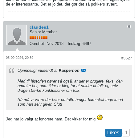
de er interessante. Det er jo det, der gør det så pokkers svært.
claudes1
Senior Member
Oprettet:
Nov 2013
Indlæg:
6497
05-09-2024, 20:39
#3627
Oprindeligt indsendt af
Kaspernon
Med til historien hører så også, at der er brugere, feks. den
omtalte her, som ikke er bleg for at stikke til folk og selv
drage stærke konklusioner om folk.
Så må vi være der hvor omtalte bruger bare skal tage imod
som han selv giver. Slut!
Jeg har jo valgt at ignorere ham. Det virker for mig
1
Likes