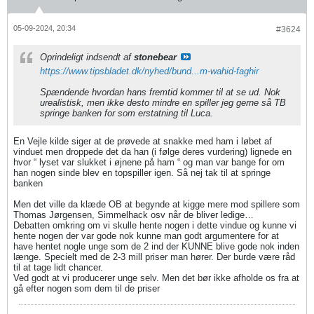
05-09-2024, 20:34
#3624
Oprindeligt indsendt af
stonebear
https://www.tipsbladet.dk/nyhed/bund...m-wahid-faghir
Spændende hvordan hans fremtid kommer til at se ud. Nok
urealistisk, men ikke desto mindre en spiller jeg gerne så TB
springe banken for som erstatning til Luca.
En Vejle kilde siger at de prøvede at snakke med ham i løbet af
vinduet men droppede det da han (i følge deres vurdering) lignede en
hvor “ lyset var slukket i øjnene på ham “ og man var bange for om
han nogen sinde blev en topspiller igen. Så nej tak til at springe
banken
Men det ville da klæde OB at begynde at kigge mere mod spillere som
Thomas Jørgensen, Simmelhack osv når de bliver ledige…
Debatten omkring om vi skulle hente nogen i dette vindue og kunne vi
hente nogen der var gode nok kunne man godt argumentere for at
have hentet nogle unge som de 2 ind der KUNNE blive gode nok inden
længe. Specielt med de 2-3 mill priser man hører. Der burde være råd
til at tage lidt chancer.
Ved godt at vi producerer unge selv. Men det bør ikke afholde os fra at
gå efter nogen som dem til de priser