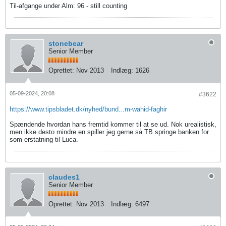
Til-afgange under Alm: 96 - still counting
stonebear
Senior Member
Oprettet:
Nov 2013
Indlæg:
1626
05-09-2024, 20:08
#3622
https://www.tipsbladet.dk/nyhed/bund...m-wahid-faghir
Spændende hvordan hans fremtid kommer til at se ud. Nok urealistisk,
men ikke desto mindre en spiller jeg gerne så TB springe banken for
som erstatning til Luca.
claudes1
Senior Member
Oprettet:
Nov 2013
Indlæg:
6497