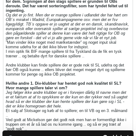
for dem. Signingen af den slags spillere er grunden til OBs
deroute. Det har været sorteringsfilter, som har tyndet feltet ud til
ingenting.
Og det er jo fint. Men der er mange spillere i udlandet der har hørt om
OB´s mirakel i Madrid, Europakampagnerne osv. men det er fsv
ligegyldigt. TB´s opgave er jo uagtet at det er en dansk, skandinavisk,
europæisk eller oversøisk spiller at sælge projektet ind og overbevise
den pågældende spiller at denne kan være det helt rigtige for OB og
gøre en forskel - det vil vi jo alle gerne vide når vi får et nyt job.
”Man vinder ikke noget med mælketænder” og noget input skal
komme udefra for at det ikke bliver for indspist.
I min optik fik BIF mange spillere til fra Tyskland da de fik en tysk
træner .. og betalte dyrt for danske spillere ..
Andre klubber kan finde spillere der er gode nok til SL udefra og det
bør OB også kunne .. ellers bliver det meget meget dyrt og spillerne
kommer for penge og ikke OB projektet.
Hvilke andre 1. Div-klubber har hentet god nok kvalitet til SL?
Hvor mange spillere taler vi om?
Jeg følger ikke andre klubber og er i forvejen dårlig til navne men det
er et faktum at af to oprykkere er der kun en der rykker ned så uagtet
hvad så er der klubber der kan hente spillere der kan gøre sig i SL -
det er ikke homegrown det hele.
Et salg af Slotsager og køb af to spillere; en til VB og en 3. målmand
..
Ved godt at Mickelson gør det godt nok men han er formentligt ikke i
truppen om et år så lad os nu komme igang .. og så er jeg træt af
“godt nok” ..