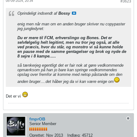
05-09-2024, 20:34
#3623
Oprindeligt indsendt af
Bossy
enig men når man om en anden bruger skriver nu copypaster
jeg jungledyret:
Du er mere til FCM, erhverslingo og Bones. Det er
selvfølgelig helt legitimt, men nu tror jeg også, at alle
ved præcis, hvor du står, og monstro vi så kunne holde
en pause med de samme gentagelser og brok og nyde de
8 sejre i 8 kampe.​….
så tænkerjeg egentligt det er fair nok at gøre vedkommende
opmærksom på han jo bare kan springe vedkommendes
opslag over fremfor at komme med netop påstande om den
anden bruger….det håber jeg da vi kan være enige om
Det er vi
fmprOB
Senior Member
Oprettet:
Nov 2013
Indlæg:
45712