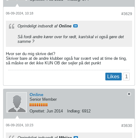
06-09-2024, 10:18
#3629
Oprindeligt indsendt af
Online
Så fordi andre kører over for rødt, kan/skal vi også gøre det
samme ?
Hvor ser du mig skrive det?
Skriver bare at de andre klubber også har svært ved at time de ting,
så måske er det ikke KUN OB der sejler på det punkt
1
Likes
Online
Senior Member
Oprettet:
Jun 2014
Indlæg:
6912
06-09-2024, 10:23
#3630
Oprindeligt indsendt af
Mfriise