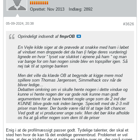
Oprettet:
Nov 2013
Indlæg:
2892
05-09-2024, 20:38
#3626
Oprindeligt indsendt af
fmprOB
En Vejle kilde siger at de prøvede at snakke med ham i løbet
af vinduet men droppede det da han (i følge deres vurdering)
lignede en hvor “ lyset var slukket i øjnene på ham “ og man
var bange for om han nogen sinde blev en topspiller igen. Så
nej tak til at springe banken
Men det ville da klæde OB at begynde at kigge mere mod
spillere som Thomas Jørgensen, Simmelhack osv når de
bliver ledige…
Debatten omkring om vi skulle hente nogen i dette vindue og
kunne vi hente nogen der var gode nok kunne man godt
argumentere for at have hentet nogle unge som de 2 ind der
KUNNE blive gode nok inden længe. Specielt med de 2-3 mill
priser man hører. Der burde være råd til at tage lidt chancer.
Ved godt at vi producerer unge selv. Men det bør ikke afholde
os fra at gå efter nogen som dem til de priser
Enig i at de profilmæssigt passer godt. Tydelige talenter, der skal et
sted hen hvor de kan få det endelige gennembrud. Problemet er vel
bare, at der er klubber der pt spiller en række over os, der også synes