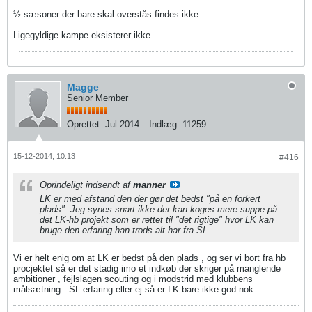
½ sæsoner der bare skal overstås findes ikke
Ligegyldige kampe eksisterer ikke
Magge
Senior Member
Oprettet:
Jul 2014
Indlæg:
11259
15-12-2014, 10:13
#416
Oprindeligt indsendt af
manner
LK er med afstand den der gør det bedst "på en forkert
plads". Jeg synes snart ikke der kan koges mere suppe på
det LK-hb projekt som er rettet til "det rigtige" hvor LK kan
bruge den erfaring han trods alt har fra SL.
Vi er helt enig om at LK er bedst på den plads , og ser vi bort fra hb
procjektet så er det stadig imo et indkøb der skriger på manglende
ambitioner , fejlslagen scouting og i modstrid med klubbens
målsætning . SL erfaring eller ej så er LK bare ikke god nok .