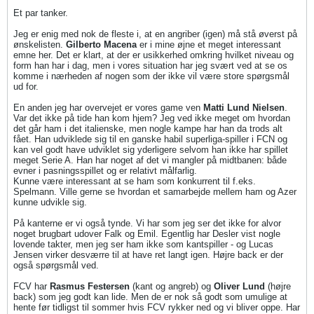
Et par tanker.
Jeg er enig med nok de fleste i, at en angriber (igen) må stå øverst på
ønskelisten.
Gilberto Macena
er i mine øjne et meget interessant
emne her. Det er klart, at der er usikkerhed omkring hvilket niveau og
form han har i dag, men i vores situation har jeg svært ved at se os
komme i nærheden af nogen som der ikke vil være store spørgsmål
ud for.
En anden jeg har overvejet er vores game ven
Matti Lund Nielsen
.
Var det ikke på tide han kom hjem? Jeg ved ikke meget om hvordan
det går ham i det italienske, men nogle kampe har han da trods alt
fået. Han udviklede sig til en ganske habil superliga-spiller i FCN og
kan vel godt have udviklet sig yderligere selvom han ikke har spillet
meget Serie A. Han har noget af det vi mangler på midtbanen: både
evner i pasningsspillet og er relativt målfarlig.
Kunne være interessant at se ham som konkurrent til f.eks.
Spelmann. Ville gerne se hvordan et samarbejde mellem ham og Azer
kunne udvikle sig.
På kanterne er vi også tynde. Vi har som jeg ser det ikke for alvor
noget brugbart udover Falk og Emil. Egentlig har Desler vist nogle
lovende takter, men jeg ser ham ikke som kantspiller - og Lucas
Jensen virker desværre til at have ret langt igen. Højre back er der
også spørgsmål ved.
FCV har
Rasmus Festersen
(kant og angreb) og
Oliver Lund
(højre
back) som jeg godt kan lide. Men de er nok så godt som umulige at
hente før tidligst til sommer hvis FCV rykker ned og vi bliver oppe. Har