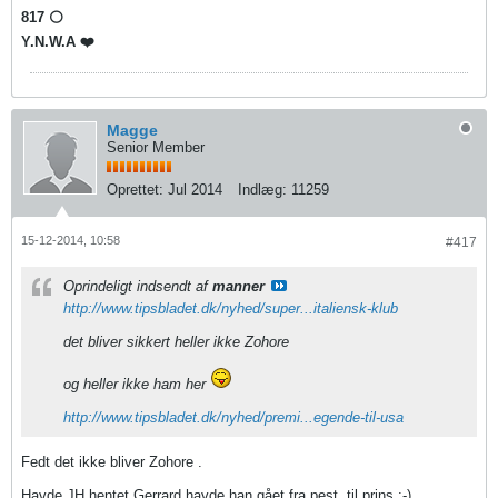
817 ⚪️
Y.N.W.A ❤️
Magge
Senior Member
Oprettet:
Jul 2014
Indlæg:
11259
15-12-2014, 10:58
#417
Oprindeligt indsendt af
manner
http://www.tipsbladet.dk/nyhed/super...italiensk-klub
det bliver sikkert heller ikke Zohore
og heller ikke ham her
http://www.tipsbladet.dk/nyhed/premi...egende-til-usa
Fedt det ikke bliver Zohore .
Havde JH hentet Gerrard havde han gået fra pest, til prins :-)