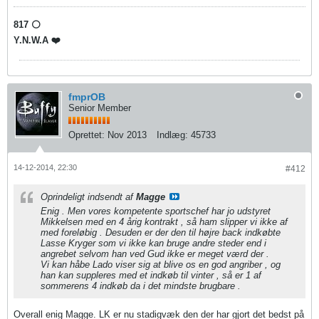
817 ⚪️
Y.N.W.A ❤️
fmprOB
Senior Member
Oprettet:
Nov 2013
Indlæg:
45733
14-12-2014, 22:30
#412
Oprindeligt indsendt af
Magge
Enig . Men vores kompetente sportschef har jo udstyret
Mikkelsen med en 4 årig kontrakt , så ham slipper vi ikke af
med foreløbig . Desuden er der den til højre back indkøbte
Lasse Kryger som vi ikke kan bruge andre steder end i
angrebet selvom han ved Gud ikke er meget værd der .
Vi kan håbe Lado viser sig at blive os en god angriber , og
han kan suppleres med et indkøb til vinter , så er 1 af
sommerens 4 indkøb da i det mindste brugbare .
Overall enig Magge. LK er nu stadigvæk den der har gjort det bedst på