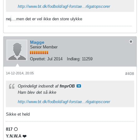
http://www.bt.dk/fodbold/agf-forstae...rligatopscorer
nej....men det er vel ikke den store ulykke
Magge
Senior Member
Oprettet:
Jul 2014
Indlæg:
11259
14-12-2014, 20:05
#408
Oprindeligt indsendt af
fmprOB
Ham blev det så ikke
http://www.bt.dk/fodbold/agf-forstae...rligatopscorer
Sikke et held
817 ⚪️
Y.N.W.A ❤️