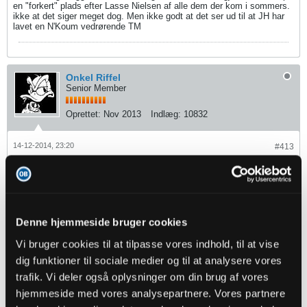
en "forkert" plads efter Lasse Nielsen af alle dem der kom i sommers.
ikke at det siger meget dog. Men ikke godt at det ser ud til at JH har
lavet en N'Koum vedrørende TM
Onkel Riffel
Senior Member
Oprettet:
Nov 2013
Indlæg:
10832
14-12-2014, 23:20
#413
Oprindeligt indsendt af
fmprOB
Nej bestemt. Men man vil vel stadig hellere have ham i
truppen end Thomas Mikkelsen pt.
Denne hjemmeside bruger cookies
Ikke enig. Nordstrand er langt bedre på et boldbesiddende og teknisk
mandskab. Sådan som vi spiller nu, skal vi bruge spillere der enten
Vi bruger cookies til at tilpasse vores indhold, til at vise
kan tage slagsmål i boksen og lægge bolden af (som TM og Lado),
eller kan løbe hurtigt i dybden på kontraer (som... ingen).
dig funktioner til sociale medier og til at analysere vores
trafik. Vi deler også oplysninger om din brug af vores
Nordstrand er ikke nogen af de to slags spillere.
hjemmeside med vores analysepartnere. Vores partnere