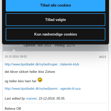
Tillad alle cookies
½ sæsoner der bare skal overstås findes ikke
Ligegyldige kampe eksisterer ikke
Tillad valgte
manner
Kun nødvendige cookies
Senior Member
Oprettet:
Nov 2013
Indlæg:
11275
15-12-2014, 05:02
#415
http://www.tipsbladet.dk/nyhed/super...italiensk-klub
det bliver sikkert heller ikke Zohore
og heller ikke ham her
http://www.tipsbladet.dk/nyhed/premi...egende-til-usa
Last edited by
manner
;
15-12-2014, 05:05
.
Believe OB