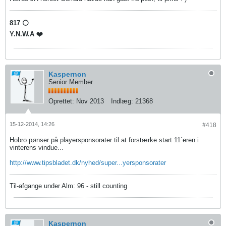
817 ⚪️
Y.N.W.A ❤️
Kaspernon
Senior Member
Oprettet:
Nov 2013
Indlæg:
21368
15-12-2014, 14:26
#418
Hobro pønser på playersponsorater til at forstærke start 11´eren i
vinterens vindue...
http://www.tipsbladet.dk/nyhed/super...yersponsorater
Til-afgange under Alm: 96 - still counting
Kaspernon