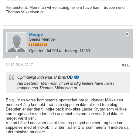
Nej bestemt. Men man vil vel stadig hellere have ham i truppen end
Thomas Mikkelsen pt.
Magge
Senior Member
Oprettet:
Jul 2014
Indlæg:
11259
14-12-2014, 22:17
#411
Oprindeligt indsendt af
fmprOB
Nej bestemt. Men man vil vel stadig hellere have ham i
truppen end Thomas Mikkelsen pt.
Enig . Men vores kompetente sportschef har jo udstyret Mikkelsen
med en 4 årig kontrakt , så ham slipper vi ikke af med foreløbig .
Desuden er der den til højre back indkøbte Lasse Kryger som vi ikke
kan bruge andre steder end i angrebet selvom han ved Gud ikke er
meget værd der .
Vi kan håbe Lado viser sig at blive os en god angriber , og han kan
suppleres med et indkøb til vinter , så er 1 af sommerens 4 indkøb da
i det mindste brugbare .