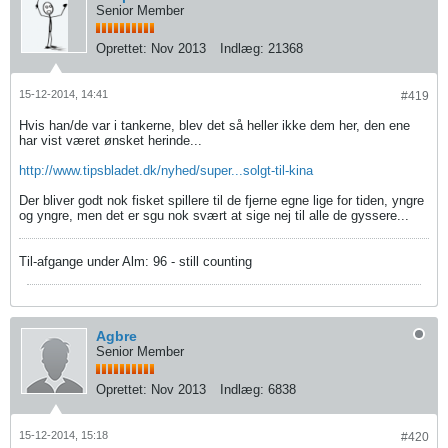
Senior Member
Oprettet:
Nov 2013
Indlæg:
21368
15-12-2014, 14:41
#419
Hvis han/de var i tankerne, blev det så heller ikke dem her, den ene
har vist været ønsket herinde...
http://www.tipsbladet.dk/nyhed/super...solgt-til-kina
Der bliver godt nok fisket spillere til de fjerne egne lige for tiden, yngre
og yngre, men det er sgu nok svært at sige nej til alle de gyssere...
Til-afgange under Alm: 96 - still counting
Agbre
Senior Member
Oprettet:
Nov 2013
Indlæg:
6838
15-12-2014, 15:18
#420