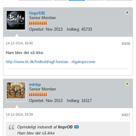
fmprOB
Senior Member
Oprettet:
Nov 2013
Indlæg:
45733
14-12-2014, 18:40
#406
Ham blev det så ikke
http://www.bt.dk/fodbold/agf-forstae...rligatopscorer
mhbp
Senior Member
Oprettet:
Nov 2013
Indlæg:
16117
14-12-2014, 19:39
#407
Oprindeligt indsendt af
fmprOB
Ham blev det så ikke