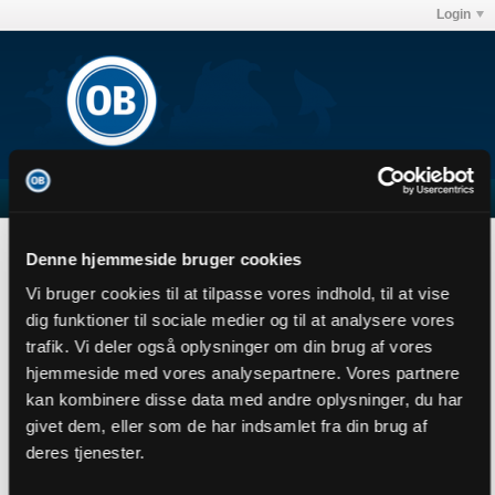
Login
Onkel Riffel
Denne hjemmeside bruger cookies
User Profile
Vi bruger cookies til at tilpasse vores indhold, til at vise
Onkel Riffel
dig funktioner til sociale medier og til at analysere vores
Senior Member
trafik. Vi deler også oplysninger om din brug af vores
Sidste handling: i går, 22:34
hjemmeside med vores analysepartnere. Vores partnere
Joined: 26-11-2013
kan kombinere disse data med andre oplysninger, du har
Location: Eksil i Kbh
givet dem, eller som de har indsamlet fra din brug af
Abonnementer
0
deres tjenester.
Subscribers
1