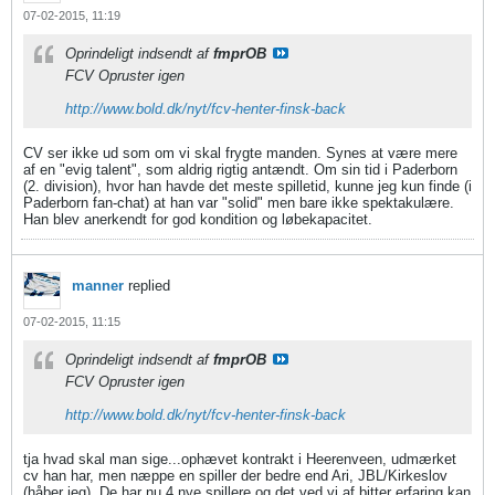
07-02-2015, 11:19
Oprindeligt indsendt af
fmprOB
FCV Opruster igen
http://www.bold.dk/nyt/fcv-henter-finsk-back
CV ser ikke ud som om vi skal frygte manden. Synes at være mere
af en "evig talent", som aldrig rigtig antændt. Om sin tid i Paderborn
(2. division), hvor han havde det meste spilletid, kunne jeg kun finde (i
Paderborn fan-chat) at han var "solid" men bare ikke spektakulære.
Han blev anerkendt for god kondition og løbekapacitet.
manner
replied
07-02-2015, 11:15
Oprindeligt indsendt af
fmprOB
FCV Opruster igen
http://www.bold.dk/nyt/fcv-henter-finsk-back
tja hvad skal man sige...ophævet kontrakt i Heerenveen, udmærket
cv han har, men næppe en spiller der bedre end Ari, JBL/Kirkeslov
(håber jeg). De har nu 4 nye spillere og det ved vi af bitter erfaring kan