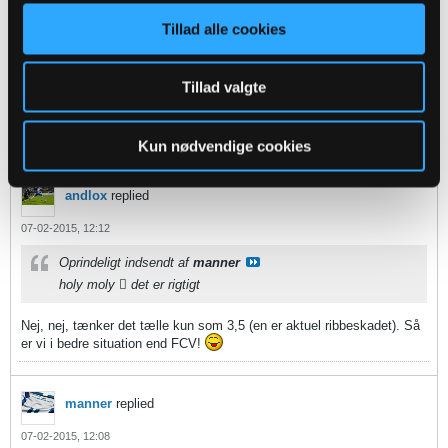
Oprindeligt indsendt af
fmprOB
FCV Opruster igen
Tillad alle cookies
http://www.bold.dk/nyt/fcv-henter-finsk-back
Tillad valgte
FCV satser kraftigt på at blive oppe; de håber at lave en 'AaB' (det
forår hvor AaB var i lort ved vinterpausen og lejede Duncan og Lumb)
- leje dyre spillere for at overleve. Vi er ca. samme sted og gør ca.
det samme - naturligt nok.
Kun nødvendige cookies
andlox
replied
07-02-2015, 12:12
Oprindeligt indsendt af
manner
holy moly  det er rigtigt
Nej, nej, tænker det tælle kun som 3,5 (en er aktuel ribbeskadet). Så
er vi i bedre situation end FCV!
manner
replied
07-02-2015, 12:08