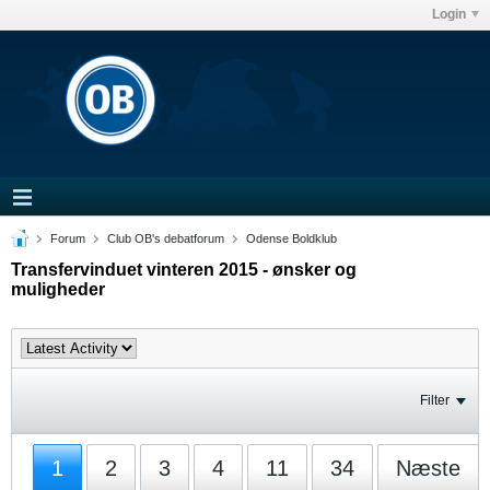
Login
Forum
Club OB's debatforum
Odense Boldklub
Transfervinduet vinteren 2015 - ønsker og
muligheder
Filter
1
2
3
4
11
34
Næste