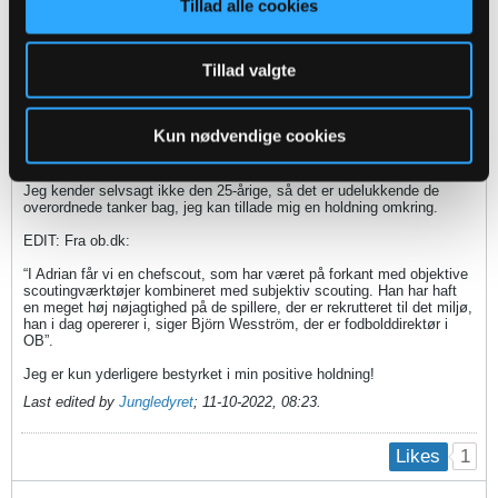
Tillad alle cookies
BW henter åbenbart en ung svensker som ny chefscout:
https://www.tipsbladet.dk/nyhed/supe...er-topjob-i-ob
Tillad valgte
Dejligt - og tiltrængt - at vi går nye veje. Der er virkelig brug for
fornyelse hér.
Spændende med et ungt talent.
Kun nødvendige cookies
Stor ros til BW for tilgangen til at hente nye til staben.
Jeg kender selvsagt ikke den 25-årige, så det er udelukkende de
overordnede tanker bag, jeg kan tillade mig en holdning omkring.
EDIT: Fra ob.dk:
“I Adrian får vi en chefscout, som har været på forkant med objektive
scoutingværktøjer kombineret med subjektiv scouting. Han har haft
en meget høj nøjagtighed på de spillere, der er rekrutteret til det miljø,
han i dag opererer i, siger Björn Wesström, der er fodbolddirektør i
OB”.
Jeg er kun yderligere bestyrket i min positive holdning!
Last edited by
Jungledyret
;
11-10-2022, 08:23
.
1
Likes