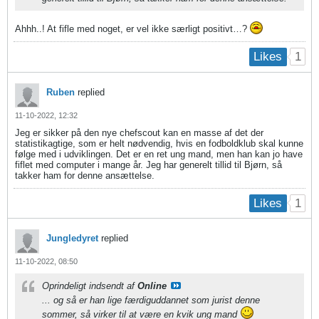
Ahhh..! At fifle med noget, er vel ikke særligt positivt…?
1
Likes
Ruben
replied
11-10-2022, 12:32
Jeg er sikker på den nye chefscout kan en masse af det der
statistikagtige, som er helt nødvendig, hvis en fodboldklub skal kunne
følge med i udviklingen. Det er en ret ung mand, men han kan jo have
fiflet med computer i mange år. Jeg har generelt tillid til Bjørn, så
takker ham for denne ansættelse.
1
Likes
Jungledyret
replied
11-10-2022, 08:50
Oprindeligt indsendt af
Online
... og så er han lige færdiguddannet som jurist denne
sommer, så virker til at være en kvik ung mand