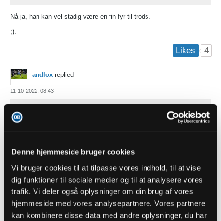
Nå ja, han kan vel stadig være en fin fyr til trods.
;).
4
Likes
andlox
replied
11-10-2022, 08:43
Oprindeligt indsendt af
Jungledyret
Dejligt - og tiltrængt - at vi går nye veje. Der er virkelig brug
for fornyelse hér.
Spændende med et ungt talent.
Denne hjemmeside bruger cookies
Stor ros til BW for tilgangen til at hente nye til staben.
Vi bruger cookies til at tilpasse vores indhold, til at vise
Jeg kender selvsagt ikke den 25-årige, så det er
dig funktioner til sociale medier og til at analysere vores
udelukkende de overordnede tanker bag, jeg kan tillade mig
trafik. Vi deler også oplysninger om din brug af vores
en holdning omkring.
hjemmeside med vores analysepartnere. Vores partnere
EDIT: Fra ob.dk:
kan kombinere disse data med andre oplysninger, du har