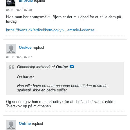
fmprOB
replied
04-10-2022, 07:48
Hvis man har spørgsmål til Bjørn er der mulighed for at stille dem på
lørdag
https://fyens.dk/artikel/kom-og-lyt-...emøde-i-odense
Orskov
replied
01-08-2022, 07:57
Oprindeligt indsendt af
Online
Du har ret.
Han ville have en som passede bedre til den ønskede
spillestil, ikke en bedre spiller.
Og senere gav han ret klart udtryk for at det "andet" var at rykke
Tverskov op på midtbanen.
Online
replied