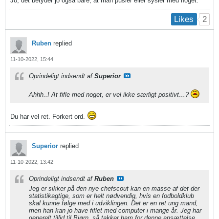
Jo, det betyder jo også bare, at man pusler eller sysler med noget.
2
Likes
Ruben
replied
11-10-2022, 15:44
Oprindeligt indsendt af
Superior
Ahhh..! At fifle med noget, er vel ikke særligt positivt…?
Du har vel ret. Forkert ord.
Superior
replied
11-10-2022, 13:42
Oprindeligt indsendt af
Ruben
Jeg er sikker på den nye chefscout kan en masse af det der
statistikagtige, som er helt nødvendig, hvis en fodboldklub
skal kunne følge med i udviklingen. Det er en ret ung mand,
men han kan jo have fiflet med computer i mange år. Jeg har
generelt tillid til Bjørn, så takker ham for denne ansættelse.