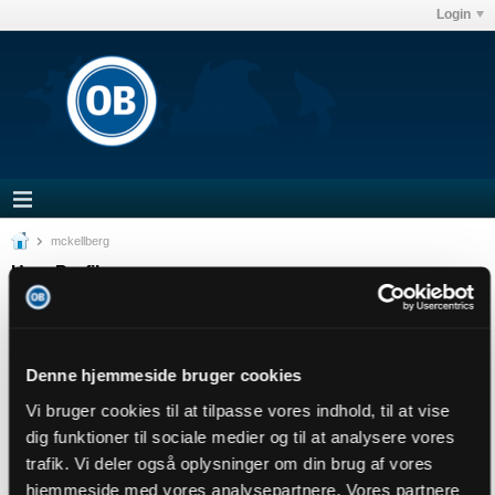
Login
mckellberg
User Profile
mckellberg
Senior Member
Sidste handling: 03-08-2026, 15:11
Denne hjemmeside bruger cookies
Joined: 26-11-2013
Vi bruger cookies til at tilpasse vores indhold, til at vise
Location:
dig funktioner til sociale medier og til at analysere vores
Abonnementer
0
trafik. Vi deler også oplysninger om din brug af vores
Subscribers
0
hjemmeside med vores analysepartnere. Vores partnere