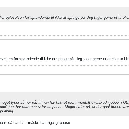
ller oplevelsen for spændende til ikke at springe på. Jeg tager gerne et år eller 
..
levelsen for spændende til ikke at springe på. Jeg tager gerne et år eller to i In
 meget tyder så her på, at han har haft et pænt mentalt overskud i jobbet i OB,
nde" job, har man behov for en pause. Meget tyder på, at der godt kunne væ
u aldrig.
uar, så han haft måske haft rigeligt pause