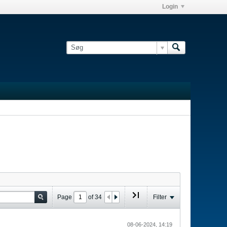
Login
Page
of
34
Filter
08-06-2024, 14:19