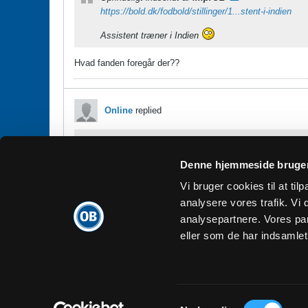
https://bold.dk/fodbold/stillinger/1...stent-i-indien
Assistent træner i Indien
Hvad fanden foregår der??
Online
replied
Oprindeligt indsendt af
fmprOB
https://bold.dk/fodbold/stillinger/1...stent-i-indien
Denne hjemmeside bruger
Assistent træner i Indien
Vi bruger cookies til at tilp
analysere vores trafik. V
Er hans kone ikke fra Indien ?
analysepartnere. Vores pa
eller som de har indsamlet 
Dansk
Samtykkevalg