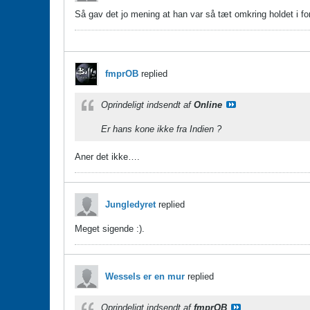
Så gav det jo mening at han var så tæt omkring holdet i for
fmprOB
replied
Oprindeligt indsendt af
Online
Er hans kone ikke fra Indien ?
Aner det ikke….
Jungledyret
replied
Meget sigende :).
Wessels er en mur
replied
Oprindeligt indsendt af
fmprOB