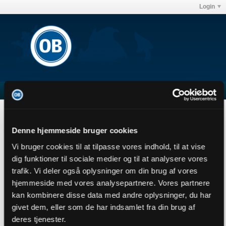
Login
Superior
User Profile
Denne hjemmeside bruger cookies
Superior
Vi bruger cookies til at tilpasse vores indhold, til at vise
Senior Member
dig funktioner til sociale medier og til at analysere vores
Sidste handling: 30-07-2026, 09:48
trafik. Vi deler også oplysninger om din brug af vores
Joined: 26-11-2013
hjemmeside med vores analysepartnere. Vores partnere
Location:
kan kombinere disse data med andre oplysninger, du har
Abonnementer
4
givet dem, eller som de har indsamlet fra din brug af
deres tjenester.
Subscribers
0