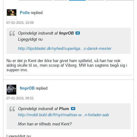
Polle
replied
07-01-2015, 10:09
Oprindeligt indsendt af
fmprOB
Ligegyldigt nu
http://tipsbladet.dk/nyhed/superliga...s-dansk-mester
Nu er det jo Kent der ikke har givet ham spilletid, så han har nok
aldrig skulle til os, men scoop af Viborg. MW kan sagtens begå sig i
suppen imo.
fmprOB
replied
07-01-2015, 09:51
Oprindeligt indsendt af
Plum
http://mobil.bold.dk/#/nyt/mathias-w...n-forlader-aab
Mon han er tilfreds med Kent?
Ligegyldigt nu