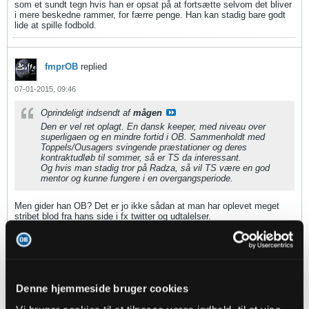
som et sundt tegn hvis han er opsat på at fortsætte selvom det bliver
i mere beskedne rammer, for færre penge. Han kan stadig bare godt
lide at spille fodbold.
fmprOB
replied
07-01-2015, 09:46
Oprindeligt indsendt af
mågen
Den er vel ret oplagt. En dansk keeper, med niveau over
superligaen og en mindre fortid i OB. Sammenholdt med
Toppels/Ousagers svingende præstationer og deres
kontraktudløb til sommer, så er TS da interessant.
Og hvis man stadig tror på Radza, så vil TS være en god
mentor og kunne fungere i en overgangsperiode.
Men gider han OB? Det er jo ikke sådan at man har oplevet meget
stribet blod fra hans side i fx twitter og udtalelser.
Ikke hvis man sammenligner med AL
mågen
replied
Denne hjemmeside bruger cookies
07-01-2015, 09:38