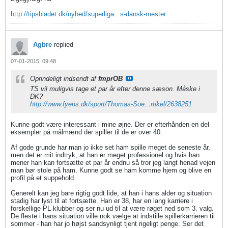
http://tipsbladet.dk/nyhed/superliga...s-dansk-mester
Agbre
replied
07-01-2015, 09:48
Oprindeligt indsendt af
fmprOB
TS vil muligvis tage et par år efter denne sæson. Måske i
DK?
http://www.fyens.dk/sport/Thomas-Soe...rtikel/2638251
Kunne godt være interessant i mine øjne. Der er efterhånden en del
eksempler på målmænd der spiller til de er over 40.
Af gode grunde har man jo ikke set ham spille meget de seneste år,
men det er mit indtryk, at han er meget professionel og hvis han
mener han kan fortsætte et par år endnu så tror jeg langt henad vejen
man bør stole på ham. Kunne godt se ham komme hjem og blive en
profil på et suppehold.
Generelt kan jeg bare rigtig godt lide, at han i hans alder og situation
stadig har lyst til at fortsætte. Han er 38, har en lang karriere i
forskellige PL klubber og ser nu ud til at være røget ned som 3. valg.
De fleste i hans situation ville nok vælge at indstille spillerkarrieren til
sommer - han har jo højst sandsynligt tjent rigeligt penge. Ser det