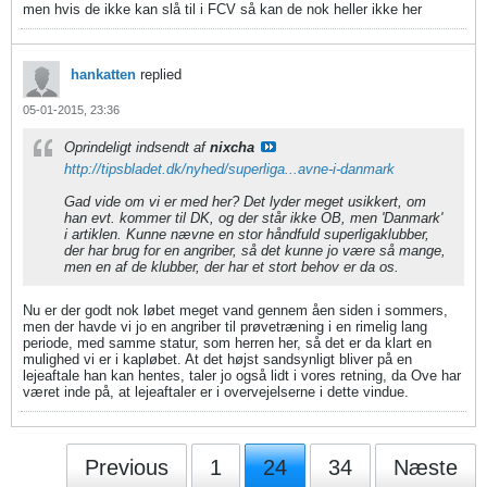
men hvis de ikke kan slå til i FCV så kan de nok heller ikke her
hankatten
replied
05-01-2015, 23:36
Oprindeligt indsendt af
nixcha
http://tipsbladet.dk/nyhed/superliga...avne-i-danmark
Gad vide om vi er med her? Det lyder meget usikkert, om
han evt. kommer til DK, og der står ikke OB, men 'Danmark'
i artiklen. Kunne nævne en stor håndfuld superligaklubber,
der har brug for en angriber, så det kunne jo være så mange,
men en af de klubber, der har et stort behov er da os.
Nu er der godt nok løbet meget vand gennem åen siden i sommers,
men der havde vi jo en angriber til prøvetræning i en rimelig lang
periode, med samme statur, som herren her, så det er da klart en
mulighed vi er i kapløbet. At det højst sandsynligt bliver på en
lejeaftale han kan hentes, taler jo også lidt i vores retning, da Ove har
været inde på, at lejeaftaler er i overvejelserne i dette vindue.
Previous
1
24
34
Næste