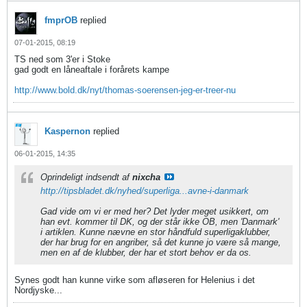
fmprOB
replied
07-01-2015, 08:19
TS ned som 3'er i Stoke
gad godt en låneaftale i forårets kampe
http://www.bold.dk/nyt/thomas-soerensen-jeg-er-treer-nu
Kaspernon
replied
06-01-2015, 14:35
Oprindeligt indsendt af
nixcha
http://tipsbladet.dk/nyhed/superliga...avne-i-danmark
Gad vide om vi er med her? Det lyder meget usikkert, om
han evt. kommer til DK, og der står ikke OB, men 'Danmark'
i artiklen. Kunne nævne en stor håndfuld superligaklubber,
der har brug for en angriber, så det kunne jo være så mange,
men en af de klubber, der har et stort behov er da os.
Synes godt han kunne virke som afløseren for Helenius i det
Nordjyske...