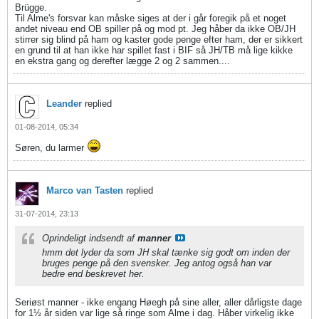
Brügge.
Til Alme's forsvar kan måske siges at der i går foregik på et noget
andet niveau end OB spiller på og mod pt. Jeg håber da ikke OB/JH
stirrer sig blind på ham og kaster gode penge efter ham, der er sikkert
en grund til at han ikke har spillet fast i BIF så JH/TB må lige kikke
en ekstra gang og derefter lægge 2 og 2 sammen....
Leander
replied
01-08-2014, 05:34
Søren, du larmer
Marco van Tasten
replied
31-07-2014, 23:13
Oprindeligt indsendt af
manner
hmm det lyder da som JH skal tænke sig godt om inden der
bruges penge på den svensker. Jeg antog også han var
bedre end beskrevet her.
Seriøst manner - ikke engang Høegh på sine aller, aller dårligste dage
for 1½ år siden var lige så ringe som Alme i dag. Håber virkelig ikke