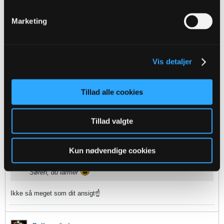
fmprOB
replied
Marketing
01-08-2014, 07:18
Oprindeligt indsendt af
Polle
Spændt på om det er Marcus!
Vis detaljer
Satme mange muligheder når det er en "udenlansk angriber"
Men det skulle ikke undre nogen at det er en der har været nævnt her
Tillad alle cookies
inde
Tillad valgte
EgK
replied
01-08-2014, 07:14
Kun nødvendige cookies
Oprindeligt indsendt af
Leander
Søren, du larmer
Ikke så meget som dit ansigt☝️