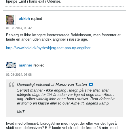
hjælpe Emil i hans exil i Odense.
obkbh
replied
01-08-2014, 06:42
Esbjerg er ikke længere interesserede Baldvinsson, men forventer at
lande en anden udenlandsk angriber i næste uge.
http://www.bold.dk/nyt/esbjerg-taet-paa-ny-angriber
manner
replied
01-08-2014, 06:08
Oprindeligt indsendt af
Marco van Tasten
Seriøst manner - ikke engang Høegh på sine aller, aller
dårligste dage for 1½ år siden var lige så ringe som Alme i
dag. Håber virkelig ikke at se ham i striwet. Rent defensivt
er Momo en klasse eller to over Alme ift. dagens kamp.
MvT
hvad med offensivt, bidrog Alme med noget der eller var det ligeså
skidt som defensiven? BIF lagde vel ok ud i de første 15 min. mod