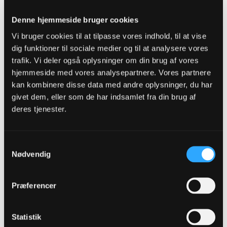
01-08-2014, 07:32
Oprindeligt indsendt af
claudes1
Denne hjemmeside bruger cookies
Det kan jeg ikke forestille mig. Han er slet ikke god nok -
Vi bruger cookies til at tilpasse vores indhold, til at vise
heller ikke til OB i min optik. Han kan løbe solen sort og
hvad så?
dig funktioner til sociale medier og til at analysere vores
trafik. Vi deler også oplysninger om din brug af vores
Ser man på tidligere og nuværende angribere i Esbjerg passer Marcus
da perfekt ind til at være en ideel angriber. Bakenga, Lange, Van
hjemmeside med vores analysepartnere. Vores partnere
Buren og Pusic, er agressive tonserangribere, som hele tiden generer
kan kombinere disse data med andre oplysninger, du har
forsvaret med hidsigt genpres og gør sig spilbare overalt på
modstanderens banehalvdel. Jeg er dog enig i at i hvert fald Pusic er
givet dem, eller som de har indsamlet fra din brug af
noget mere målfarlig end Marcus, men jeg tror han vil passe godt ind i
deres tjenester.
Esbjergs spillestil
claudes1
replied
Samtykkevalg
Nødvendig
01-08-2014, 07:18
Oprindeligt indsendt af
Polle
Spændt på om det er Marcus!
Præferencer
Det kan jeg ikke forestille mig. Han er slet ikke god nok - heller ikke til
OB i min optik. Han kan løbe solen sort og hvad så?
Statistik