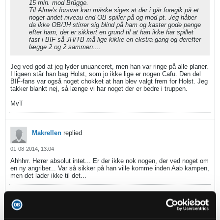
15 min. mod Brügge.
Til Alme's forsvar kan måske siges at der i går foregik på et
noget andet niveau end OB spiller på og mod pt. Jeg håber
da ikke OB/JH stirrer sig blind på ham og kaster gode penge
efter ham, der er sikkert en grund til at han ikke har spillet
fast i BIF så JH/TB må lige kikke en ekstra gang og derefter
lægge 2 og 2 sammen....
Jeg ved god at jeg lyder unuanceret, men han var ringe på alle planer.
I ligaen står han bag Holst, som jo ikke lige er nogen Cafu. Den del
BIF-fans var også noget chokket at han blev valgt frem for Holst. Jeg
takker blankt nej, så længe vi har noget der er bedre i truppen.
MvT
Makrellen
replied
01-08-2014, 13:04
Ahhhrr. Hører absolut intet... Er der ikke nok nogen, der ved noget om
en ny angriber... Var så sikker på han ville komme inden Aab kampen,
men det lader ikke til det...
hankatten
replied