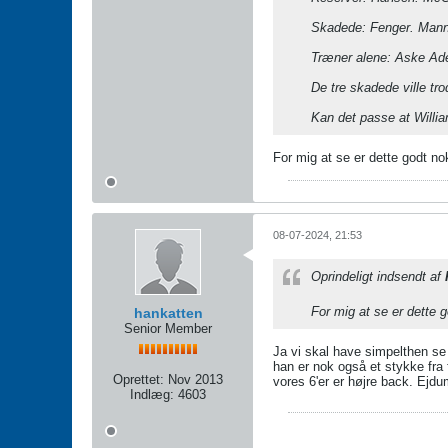
Skadede: Fenger. Man
Træner alene: Aske Ade
De tre skadede ville trod
Kan det passe at William
For mig at se er dette godt no
08-07-2024, 21:53
Oprindeligt indsendt af
For mig at se er dette 
hankatten
Senior Member
Ja vi skal have simpelthen se 
han er nok også et stykke fra 
Oprettet:
Nov 2013
vores 6'er er højre back. Ejd
Indlæg:
4603