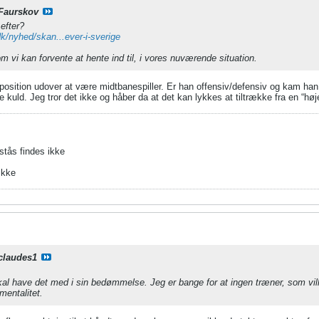
Faurskov
efter?
dk/nyhed/skan...ever-i-sverige
m vi kan forvente at hente ind til, i vores nuværende situation.
position udover at være midtbanespiller. Er han offensiv/defensiv og kam ha
e kuld. Jeg tror det ikke og håber da at det kan lykkes at tiltrække fra en “hø
stås findes ikke
ikke
claudes1
al have det med i sin bedømmelse. Jeg er bange for at ingen træner, som ville 
mentalitet.