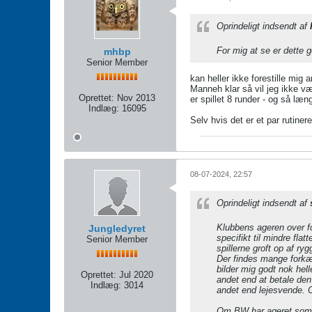
Oprindeligt indsendt af
For mig at se er dette 
mhbp
Senior Member
kan heller ikke forestille mig 
Manneh klar så vil jeg ikke væ
Oprettet:
Nov 2013
er spillet 8 runder - og så læn
Indlæg:
16095
Selv hvis det er et par rutinere
08-07-2024, 22:57
Oprindeligt indsendt af
Klubbens ageren over f
Jungledyret
specifikt til mindre fl
Senior Member
spillerne groft op af r
Der findes mange forkæl
bilder mig godt nok hel
Oprettet:
Jul 2020
andet end at betale den 
Indlæg:
3014
andet end lejesvende. O
Om BW har ageret som d