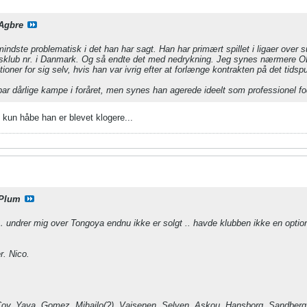
Agbre
mindste problematisk i det han har sagt. Han har primært spillet i ligaer over 
aosklub nr. i Danmark. Og så endte det med nedrykning. Jeg synes nærmere OB
ioner for sig selv, hvis han var ivrig efter at forlænge kontrakten på det tidsp
ar dårlige kampe i foråret, men synes han agerede ideelt som professionel fod
 kun håbe han er blevet klogere...
Plum
ndrer mig over Tongoya endnu ikke er solgt .. havde klubben ikke en optio
r. Nico.
oy. Yaya. Gomez. Mihajlo(?). Vaisenen. Selven. Askou. Hansborg. Sandberg