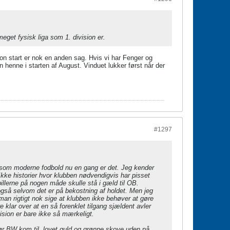
eget fysisk liga som 1. division er.
æson start er nok en anden sag. Hvis vi har Fenger og
 henne i starten af August. Vinduet lukker først når der
#1297
, som moderne fodbold nu en gang er det. Jeg kender
Ikke historier hvor klubben nødvendigvis har pisset
pillerne på nogen måde skulle stå i gæld til OB.
også selvom det er på bekostning af holdet. Men jeg
man rigtigt nok sige at klubben ikke behøver at gøre
e klar over at en så forenklet tilgang sjældent avler
ision er bare ikke så mærkeligt.
r BW kom til, lovet guld og grønne skove uden på