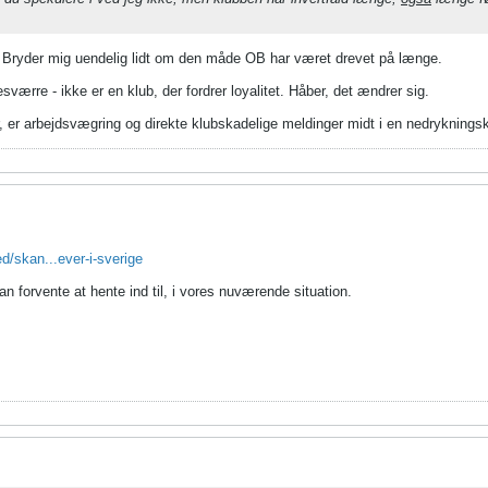
et. Bryder mig uendelig lidt om den måde OB har været drevet på længe.
esværre - ikke er en klub, der fordrer loyalitet. Håber, det ændrer sig.
or, er arbejdsvægring og direkte klubskadelige meldinger midt i en nedrykning
d/skan...ever-i-sverige
an forvente at hente ind til, i vores nuværende situation.