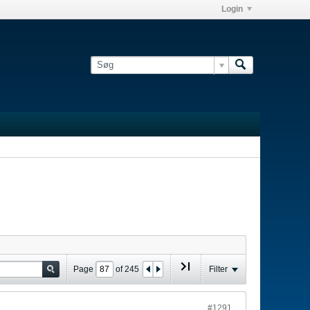
Login
Page
of
245
Filter
#1291