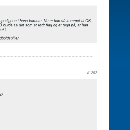
superligaen i hans karriere. Nu er han så kommet til OB,
 burde se det som et rødt flag og et tegn på, at han
unkt.
boldspiller.
#1292
n?
.