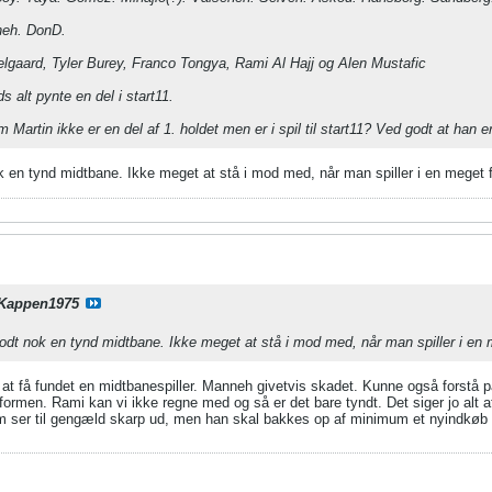
neh. DonD.
lgaard, Tyler Burey, Franco Tongya, Rami Al Hajj og Alen Mustafic​
s alt pynte en del i start11.
 Martin ikke er en del af 1. holdet men er i spil til start11? Ved godt at han er
k en tynd midtbane. Ikke meget at stå i mod med, når man spiller i en meget fy
Kappen1975
godt nok en tynd midtbane. Ikke meget at stå i mod med, når man spiller i en m
at få fundet en midtbanespiller. Manneh givetvis skadet. Kunne også forstå p
formen. Rami kan vi ikke regne med og så er det bare tyndt. Det siger jo alt at
um ser til gengæld skarp ud, men han skal bakkes op af minimum et nyindkøb