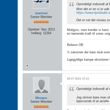
Oprindeligt indsendt af
Mon det er en vi er ude 
https://www.tipsbladet.
manner
Senior Member
Det er vel det niveau so
Oprettet:
Nov 2013
Muligvis, men kender vi hans 
Indlæg:
11264
en bærende kraft til vores ung
Believe OB
½ sæsoner der bare skal over
Ligegyldige kampe eksisterer 
09-07-2024, 07:23
Oprindeligt indsendt af
Jeg skriver bare man sk
Mwape
lejesvende til at ændre 
Senior Member