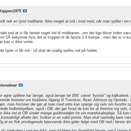
Kappen1975
godt nok en tynd midtbane. Ikke meget at stå i mod med, når man spiller i en m
andet end at vi får hentet noget ind til midtbanen...om det lige bliver inden s
re SÅ bekymret hvis det er truppen til de første 2-3 kampe...men der er vi kun
ge kan vi ikke vente.
de typer vi får ind - så skal de stadig spilles ind på holdet.
stonebear
or egne spillere har længe, også længe før BW, været “kynisk” og kalkuleret
atterende historier om klubbens tilgang til Tverskov, Ryan Johnson og Opondo.. 
yggen, men historier der gør at man med rette kan spørge sig selv om hvorfor s
ede fodboldspillere, også i OB, der gør hvad de kan for at fremme sig selv, 
ler ikke ind at OB vinder mange guldmedaljer for sin mandskabspleje. Så kan 
kontraktligt aftalte løn, hvilket er en valid pointe. Man skal samtidig bare vær
g at en flok privilegerede lejesvende ikke gider følge med OB ned i første div
u spekulere i ved jeg ikke, men klubben har ihvertfald længe,
også
længe fø