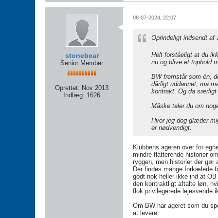
08-07-2024, 22:07
Oprindeligt indsendt af
Helt forståeligt at du 
stonebear
nu og blive et tophold
Senior Member
BW fremstår som én, der
dårligt uddannet, må ma
Oprettet:
Nov 2013
kontrakt. Og da særligt
Indlæg:
1626
Måske taler du om noget
Hvor jeg dog glæder mig
er nødvendigt.
Klubbens ageren over for egne
mindre flatterende historier o
ryggen, men historier der gør 
Der findes mange forkælede fo
godt nok heller ikke ind at O
den kontraktligt aftalte løn, 
flok privilegerede lejesvende 
Om BW har ageret som du spek
at levere.