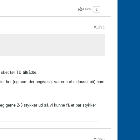
Likes
2
#1295
sket før TB tiltrådte.
 det fint (og som der angiveligt var en købsklausul på) ham
jeg gerne 2-3 stykker ud så vi kunne få et par stykker
#1296