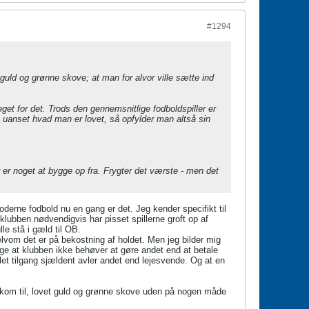
#1294
guld og grønne skove; at man for alvor ville sætte ind
et for det. Trods den gennemsnitlige fodboldspiller er
 uanset hvad man er lovet, så opfylder man altså sin
 er noget at bygge op fra. Frygter det værste - men det
erne fodbold nu en gang er det. Jeg kender specifikt til
klubben nødvendigvis har pisset spillerne groft op af
le stå i gæld til OB.
lvom det er på bekostning af holdet. Men jeg bilder mig
ge at klubben ikke behøver at gøre andet end at betale
klet tilgang sjældent avler andet end lejesvende. Og at en
om til, lovet guld og grønne skove uden på nogen måde