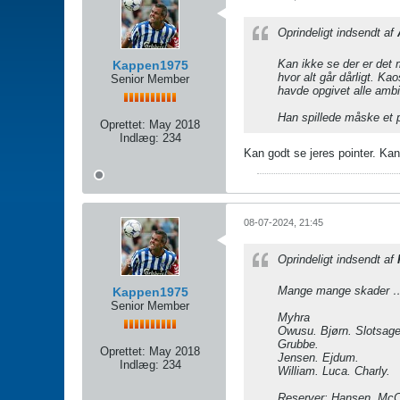
Oprindeligt indsendt af
Kan ikke se der er det 
Kappen1975
hvor alt går dårligt. K
Senior Member
havde opgivet alle ambit
Han spillede måske et p
Oprettet:
May 2018
Indlæg:
234
Kan godt se jeres pointer. Kan
08-07-2024, 21:45
Oprindeligt indsendt af
Mange mange skader … u
Kappen1975
Senior Member
Myhra
Owusu. Bjørn. Slotsage
Grubbe.
Oprettet:
May 2018
Jensen. Ejdum.
Indlæg:
234
William. Luca. Charly.
Reserver: Hansen. McC