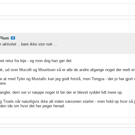
Plum
aktivitet .. bare ikke stor nok ...
t retur fra leje - og mon dog han gør det.
k, ud over Mucolli og Mouritsen så er alle de andre afgange noget der reelt er 
pe at med Tyler og Mustafic kan jeg godt forstå, men Tongya - der jo har gjort
ere.
angler, dem ser vi næppe noget til før der er blevet ryddet lidt mere op.
g Troels når naturligvis ikke alt inden sæsonen starter - men hold op hvor så 
nden ide om hvor det her peger henad.