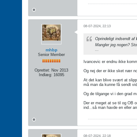
08-07-2024, 22:13
Oprindeligt indsendt af
Mangler jeg nogen? Stor 
...
mhbp
Senior Member
Ivancevic er endnu ikke komme
Oprettet:
Nov 2013
Og nej der er ikke sket nær no
Indlæg:
16095
At det kan blive svært at slip
må man da kunne få sendt vid
Og de tilgange vi i den grad m
Der er meget at se til og OB o
ind...så man havde en eller a
08-07-2024, 22:18