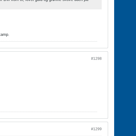
skamp.
#1298
#1299