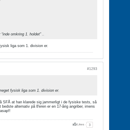
 “inde omkring 1. holdet” ..
sisk liga som 1. division er.
#1293
eget fysisk liga som 1. division er.
å SFÅ at han klarede sig jammerligt i de fysiske tests, så
 bedste alternativ på 8'eren er en 17-årig angriber, imens
 asap!!
Likes
3