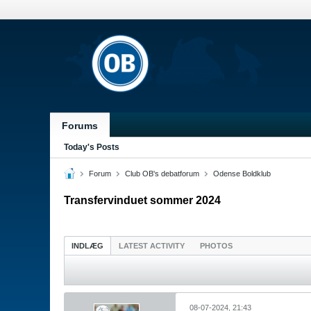
Forums
Today's Posts
Forum
Club OB's debatforum
Odense Boldklub
Transfervinduet sommer 2024
INDLÆG
LATEST ACTIVITY
PHOTOS
08-07-2024, 21:43