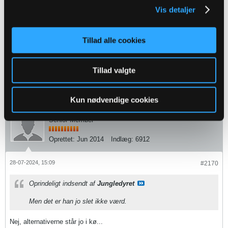
Vis detaljer
Hvis man VIRKELIG gerne ville have TT var den ordnet nu
tror jeg. En længere kontrakt på ca 3 år og en løn i toppen af
hierakiet som han havde i forvejen. Så tænker jeg at det var
en done deal. Så begge lurpasser lidt og lever med risikoen
Tillad alle cookies
Men det er han jo slet ikke værd.
Tillad valgte
1
Likes
Kun nødvendige cookies
Online
Senior Member
Oprettet:
Jun 2014
Indlæg:
6912
28-07-2024, 15:09
#2170
Oprindeligt indsendt af
Jungledyret
Men det er han jo slet ikke værd.
Nej, alternativerne står jo i kø...