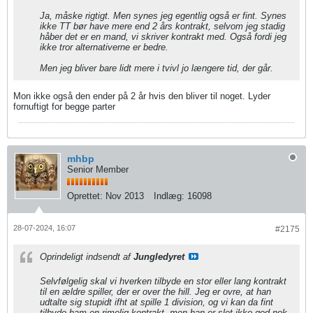
Ja, måske rigtigt. Men synes jeg egentlig også er fint. Synes
ikke TT bør have mere end 2 års kontrakt, selvom jeg stadig
håber det er en mand, vi skriver kontrakt med. Også fordi jeg
ikke tror alternativerne er bedre.
Men jeg bliver bare lidt mere i tvivl jo længere tid, der går.
Mon ikke også den ender på 2 år hvis den bliver til noget. Lyder
fornuftigt for begge parter
mhbp
Senior Member
Oprettet:
Nov 2013
Indlæg:
16098
28-07-2024, 16:07
#2175
Oprindeligt indsendt af
Jungledyret
Selvfølgelig skal vi hverken tilbyde en stor eller lang kontrakt
til en ældre spiller, der er over the hill. Jeg er ovre, at han
udtalte sig stupidt ifht at spille 1 division, og vi kan da fint
tilbyde ham en rimelig kontrakt, men han er slet ikke god nok