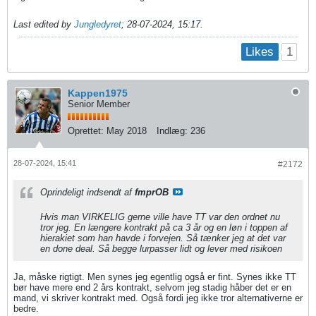
Last edited by
Jungledyret
;
28-07-2024, 15:17
.
1
Likes
Kappen1975
Senior Member
Oprettet:
May 2018
Indlæg:
236
28-07-2024, 15:41
#2172
Oprindeligt indsendt af
fmprOB
Hvis man VIRKELIG gerne ville have TT var den ordnet nu
tror jeg. En længere kontrakt på ca 3 år og en løn i toppen af
hierakiet som han havde i forvejen. Så tænker jeg at det var
en done deal. Så begge lurpasser lidt og lever med risikoen
Ja, måske rigtigt. Men synes jeg egentlig også er fint. Synes ikke TT
bør have mere end 2 års kontrakt, selvom jeg stadig håber det er en
mand, vi skriver kontrakt med. Også fordi jeg ikke tror alternativerne er
bedre.