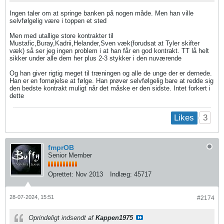
Ingen taler om at springe banken på nogen måde. Men han ville
selvfølgelig være i toppen et sted
Men med utallige store kontrakter til
Mustafic,Buray,Kadrii,Helander,Sven væk(forudsat at Tyler skifter
væk) så ser jeg ingen problem i at han får en god kontrakt. TT lå helt
sikker under alle dem her plus 2-3 stykker i den nuværende
Og han giver rigtig meget til træningen og alle de unge der er dernede.
Han er en fornøjelse at følge. Han prøver selvfølgelig bare at redde sig
den bedste kontrakt muligt når det måske er den sidste. Intet forkert i
dette
3
Likes
fmprOB
Senior Member
Oprettet:
Nov 2013
Indlæg:
45717
28-07-2024, 15:51
#2174
Oprindeligt indsendt af
Kappen1975