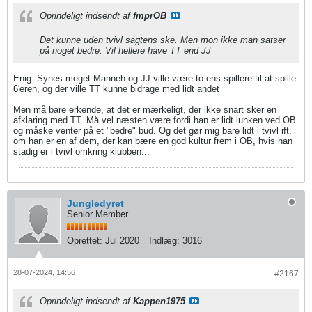
Oprindeligt indsendt af
fmprOB
Det kunne uden tvivl sagtens ske. Men mon ikke man satser
på noget bedre. Vil hellere have TT end JJ
Enig. Synes meget Manneh og JJ ville være to ens spillere til at spille
6'eren, og der ville TT kunne bidrage med lidt andet
Men må bare erkende, at det er mærkeligt, der ikke snart sker en
afklaring med TT. Må vel næsten være fordi han er lidt lunken ved OB
og måske venter på et "bedre" bud. Og det gør mig bare lidt i tvivl ift.
om han er en af dem, der kan bære en god kultur frem i OB, hvis han
stadig er i tvivl omkring klubben...
Jungledyret
Senior Member
Oprettet:
Jul 2020
Indlæg:
3016
28-07-2024, 14:56
#2167
Oprindeligt indsendt af
Kappen1975