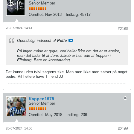
Senior Member
Oprettet:
Nov 2013
Indlæg:
45717
28-07-2024, 14:41
#2165
Oprindeligt indsendt af
Polle
På ingen måde et rygte, ved heller ikke om det er et ønske,
men det lader til at Jens Jakob er helt ude af truppen i
Elfsborg. Bare en konstatering…..
Det kunne uden tvivl sagtens ske. Men mon ikke man satser på noget
bedre. Vil hellere have TT end JJ
Kappen1975
Senior Member
Oprettet:
May 2018
Indlæg:
236
28-07-2024, 14:50
#2166