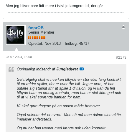
Men jeg bliver bare lidt mere i tvivl jo længere tid, der går.
fmprOB
Senior Member
Oprettet:
Nov 2013
Indlæg:
45717
28-07-2024, 15:50
#2173
Oprindeligt indsendt af
Jungledyret
Selvfølgelig skal vi hverken tilbyde en stor eller lang kontrakt
til en ældre spiller, der er over the hill. Jeg er ovre, at han
udtalte sig stupidt ifht at spille 1 division, og vi kan da fint
tilbyde ham en rimelig kontrakt, men han er slet ikke god nok
til at vi skal sprænge banken for ham.
Vi skal gøre tingene på en anden måde fremover.
Også selvom det er svært. Men så må man dulme sine aktie-
impulser andetsteds.
Og nu har han trænet med længe nok uden kontrakt.