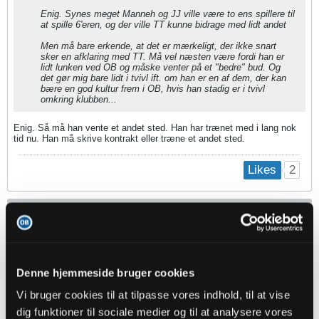
Enig. Synes meget Manneh og JJ ville være to ens spillere til
at spille 6'eren, og der ville TT kunne bidrage med lidt andet
Men må bare erkende, at det er mærkeligt, der ikke snart
sker en afklaring med TT. Må vel næsten være fordi han er
lidt lunken ved OB og måske venter på et "bedre" bud. Og
det gør mig bare lidt i tvivl ift. om han er en af dem, der kan
bære en god kultur frem i OB, hvis han stadig er i tvivl
omkring klubben...
Enig. Så må han vente et andet sted. Han har trænet med i lang nok
tid nu. Han må skrive kontrakt eller træne et andet sted.
2
Likes
fmprOB
Senior Member
Oprettet:
Nov 2013
Indlæg:
45717
Denne hjemmeside bruger cookies
28-07-2024, 15:01
#2168
Vi bruger cookies til at tilpasse vores indhold, til at vise
dig funktioner til sociale medier og til at analysere vores
Oprindeligt indsendt af
Kappen1975