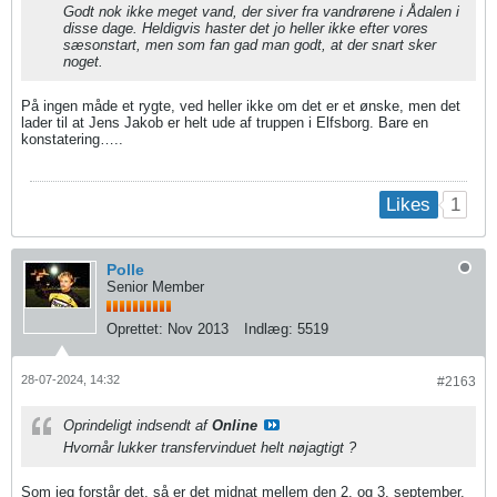
Godt nok ikke meget vand, der siver fra vandrørene i Ådalen i
disse dage. Heldigvis haster det jo heller ikke efter vores
sæsonstart, men som fan gad man godt, at der snart sker
noget.
På ingen måde et rygte, ved heller ikke om det er et ønske, men det
lader til at Jens Jakob er helt ude af truppen i Elfsborg. Bare en
konstatering…..
1
Likes
Polle
Senior Member
Oprettet:
Nov 2013
Indlæg:
5519
28-07-2024, 14:32
#2163
Oprindeligt indsendt af
Online
Hvornår lukker transfervinduet helt nøjagtigt ?
Som jeg forstår det, så er det midnat mellem den 2. og 3. september.