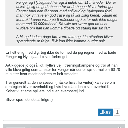
Fenger og Hyllegaard har også udløb om 11 måneder. Der er
selvfølgelig en god chance for at de begge bliver forlænget.
Fenger fordi han får pænt med spilletid og Hyllegaard fordi
man nok vil lave en god case og få lidt billig kredit. Sådan en
kontrakt kunne være på 6 måneder og koster nok ikke meget
mere end 30.000/måned. Så ville der være god tid til at
vurdere om han kan komme tilbage og stadig har sin fart
AJA og Lieders dage bør være talte og JJs situation bliver
spændende at følge. BW kan ikke komme hurtigt nok
Er helt enig med dig, tog ikke de to med da jeg regner med at både
Fenger og Hyllegaard bliver forlænget.
AA kiggede jo også lidt Hylle's vej i træningskampene og tror at han
ville blive giftig som afløser for Fenger når der er spillet mellem 60-70
minutter hvor modstanderen er helt smadret.
Tror generelt at denne sæson (måske først fra vinter) kan vise om
strategien bliver overholdt og hvis hvordan den bliver overholdt.
Køber vi stjerne spillere ind eller leverpostej ind.
Bliver spændende at følge :)
1
Likes