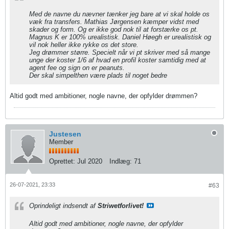
Med de navne du nævner tænker jeg bare at vi skal holde os
væk fra transfers. Mathias Jørgensen kæmper vidst med
skader og form. Og er ikke god nok til at forstærke os pt.
Magnus K er 100% urealistisk. Daniel Høegh er urealistisk og
vil nok heller ikke rykke os det store.
Jeg drømmer større. Specielt når vi pt skriver med så mange
unge der koster 1/6 af hvad en profil koster samtidig med at
agent fee og sign on er peanuts.
Der skal simpelthen være plads til noget bedre
Altid godt med ambitioner, nogle navne, der opfylder drømmen?
Justesen
Member
Oprettet:
Jul 2020
Indlæg:
71
26-07-2021, 23:33
#63
Oprindeligt indsendt af
Striwetforlivet!
Altid godt med ambitioner, nogle navne, der opfylder