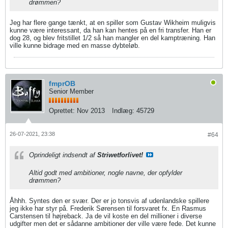
drømmen?
Jeg har flere gange tænkt, at en spiller som Gustav Wikheim muligvis
kunne være interessant, da han kan hentes på en fri transfer. Han er
dog 28, og blev fritstillet 1/2 så han mangler en del kamptræning. Han
ville kunne bidrage med en masse dybteløb.
fmprOB
Senior Member
Oprettet:
Nov 2013
Indlæg:
45729
26-07-2021, 23:38
#64
Oprindeligt indsendt af
Striwetforlivet!
Altid godt med ambitioner, nogle navne, der opfylder
drømmen?
Åhhh. Syntes den er svær. Der er jo tonsvis af udenlandske spillere
jeg ikke har styr på. Frederik Sørensen til forsvaret fx. En Rasmus
Carstensen til højreback. Ja de vil koste en del millioner i diverse
udgifter men det er sådanne ambitioner der ville være fede. Det kunne