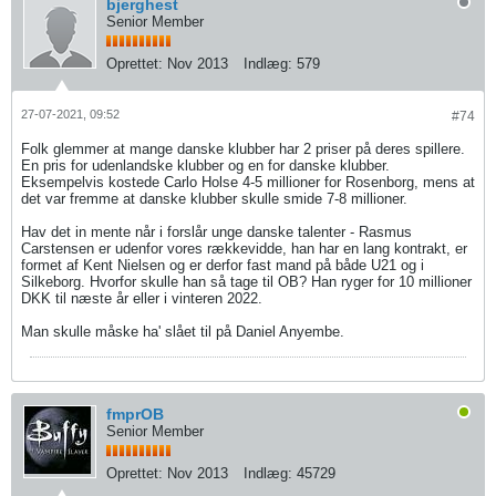
bjerghest
Senior Member
Oprettet:
Nov 2013
Indlæg:
579
27-07-2021, 09:52
#74
Folk glemmer at mange danske klubber har 2 priser på deres spillere.
En pris for udenlandske klubber og en for danske klubber.
Eksempelvis kostede Carlo Holse 4-5 millioner for Rosenborg, mens at
det var fremme at danske klubber skulle smide 7-8 millioner.
Hav det in mente når i forslår unge danske talenter - Rasmus
Carstensen er udenfor vores rækkevidde, han har en lang kontrakt, er
formet af Kent Nielsen og er derfor fast mand på både U21 og i
Silkeborg. Hvorfor skulle han så tage til OB? Han ryger for 10 millioner
DKK til næste år eller i vinteren 2022.
Man skulle måske ha' slået til på Daniel Anyembe.
fmprOB
Senior Member
Oprettet:
Nov 2013
Indlæg:
45729