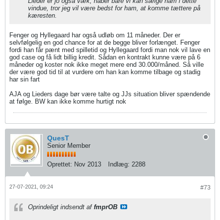
Lieder er jo også væk, håber bare vi kan sælge ham i dette
vindue, tror jeg vil være bedst for ham, at komme tættere på
kæresten.
Fenger og Hyllegaard har også udløb om 11 måneder. Der er
selvfølgelig en god chance for at de begge bliver forlænget. Fenger
fordi han får pænt med spilletid og Hyllegaard fordi man nok vil lave en
god case og få lidt billig kredit. Sådan en kontrakt kunne være på 6
måneder og koster nok ikke meget mere end 30.000/måned. Så ville
der være god tid til at vurdere om han kan komme tilbage og stadig
har sin fart
AJA og Lieders dage bør være talte og JJs situation bliver spændende
at følge. BW kan ikke komme hurtigt nok
QuesT
Senior Member
Oprettet:
Nov 2013
Indlæg:
2288
27-07-2021, 09:24
#73
Oprindeligt indsendt af
fmprOB