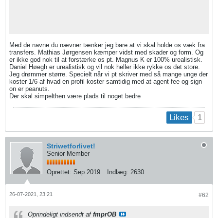
Med de navne du nævner tænker jeg bare at vi skal holde os væk fra
transfers. Mathias Jørgensen kæmper vidst med skader og form. Og
er ikke god nok til at forstærke os pt. Magnus K er 100% urealistisk.
Daniel Høegh er urealistisk og vil nok heller ikke rykke os det store.
Jeg drømmer større. Specielt når vi pt skriver med så mange unge der
koster 1/6 af hvad en profil koster samtidig med at agent fee og sign
on er peanuts.
Der skal simpelthen være plads til noget bedre
1
Likes
Striwetforlivet!
Senior Member
Oprettet:
Sep 2019
Indlæg:
2630
26-07-2021, 23:21
#62
Oprindeligt indsendt af
fmprOB