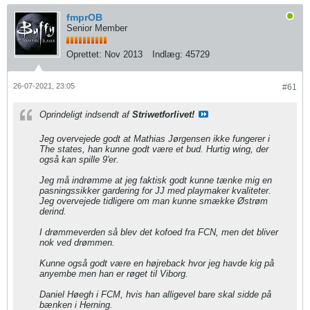
fmprOB
Senior Member
Oprettet:
Nov 2013
Indlæg:
45729
26-07-2021, 23:05
#61
Oprindeligt indsendt af
Striwetforlivet!
Jeg overvejede godt at Mathias Jørgensen ikke fungerer i
The states, han kunne godt være et bud. Hurtig wing, der
også kan spille 9'er.
Jeg må indrømme at jeg faktisk godt kunne tænke mig en
pasningssikker gardering for JJ med playmaker kvaliteter.
Jeg overvejede tidligere om man kunne smække Østrøm
derind.
​​​I drømmeverden så blev det kofoed fra FCN, men det bliver
nok ved drømmen.
Kunne også godt være en højreback hvor jeg havde kig på
anyembe men han er røget til Viborg.
Daniel Høegh i FCM, hvis han alligevel bare skal sidde på
bænken i Herning.