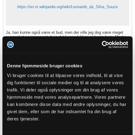
https://en.m.wikipedia.org/wiki/Leonardo_da_Silva_Souza
Ja, han kunne også være et bud, men der ville jeg dog være meget
overrasket og imponeret, hvis det kunne lykkes at hente ham. Martin
Linnes spillede 22 kampe i den tyrkiske liga sidste sæson, og ikke
fordi det er en liga der er på højde med den tyske eller engleske, så
tror jeg stadig at han tænker, han kunne finde noget på et lidt højre
hylde.
Denne hjemmeside bruger cookies
Vi bruger cookies til at tilpasse vores indhold, til at vise
Plum
dig funktioner til sociale medier og til at analysere vores
Senior Member
trafik. Vi deler også oplysninger om din brug af vores
Oprettet:
Nov 2013
Indlæg:
31093
hjemmeside med vores analysepartnere. Vores partnere
kan kombinere disse data med andre oplysninger, du har
27-07-2021, 06:50
#68
givet dem, eller som de har indsamlet fra din brug af
deres tjenester.
Oprindeligt indsendt af
fmprOB
Åhhh. Syntes den er svær. Der er jo tonsvis af udenlandske
spillere jeg ikke har styr på. Frederik Sørensen til forsvaret