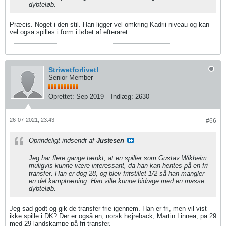
dybteløb.
Præcis. Noget i den stil. Han ligger vel omkring Kadrii niveau og kan
vel også spilles i form i løbet af efteråret..
Striwetforlivet!
Senior Member
Oprettet:
Sep 2019
Indlæg:
2630
26-07-2021, 23:43
#66
Oprindeligt indsendt af
Justesen
Jeg har flere gange tænkt, at en spiller som Gustav Wikheim
muligvis kunne være interessant, da han kan hentes på en fri
transfer. Han er dog 28, og blev fritstillet 1/2 så han mangler
en del kamptræning. Han ville kunne bidrage med en masse
dybteløb.
Jeg sad godt og gik de transfer frie igennem. Han er fri, men vil vist
ikke spille i DK? Der er også en, norsk højreback, Martin Linnea, på 29
med 29 landskampe på fri transfer.