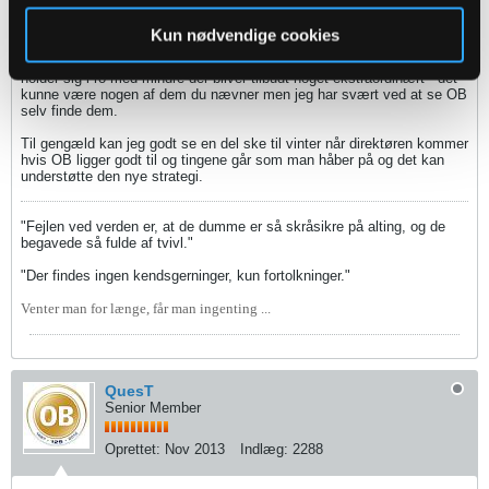
fans ..
Kun nødvendige cookies
Der er ikke noget af det der har med styrken af holdet at gøre eller
imødeser kommende bølgenedture men i år tror jeg virkelig at man
holder sig i ro med mindre der bliver tilbudt noget ekstraordinært - det
kunne være nogen af dem du nævner men jeg har svært ved at se OB
selv finde dem.
Til gengæld kan jeg godt se en del ske til vinter når direktøren kommer
hvis OB ligger godt til og tingene går som man håber på og det kan
understøtte den nye strategi.
"Fejlen ved verden er, at de dumme er så skråsikre på alting, og de
begavede så fulde af tvivl."
"Der findes ingen kendsgerninger, kun fortolkninger."
Venter man for længe, får man ingenting ...
QuesT
Senior Member
Oprettet:
Nov 2013
Indlæg:
2288