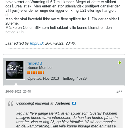
have været en Warming til 6-7 mill kroner. Meget af dette er sikkert
også urealistisk. Men enten en stor udenlandsk profil(evt dansker der
vil hjem) eller de her unge der ligger omkring U21 eller lige har gjort
det..
Men det skal ihverfald ikke være flere spillere fra 1. Div der er sidst i
20`erne.
Måske en Corlu i BIF som helt sikkert ville kunne blomstre i den
rigtige klub
Last edited by
fmprOB
;
26-07-2021, 23:40
.
fmprOB
Senior Member
Oprettet:
Nov 2013
Indlæg:
45729
26-07-2021, 23:40
#65
Oprindeligt indsendt af
Justesen
Jeg har flere gange tænkt, at en spiller som Gustav Wikheim
muligvis kunne være interessant, da han kan hentes på en fri
transfer. Han er dog 28, og blev fritstillet 1/2 så han mangler
en del kamptræning. Han ville kunne bidrage med en masse