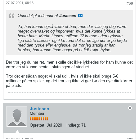
27-07-2021, 08:16
#69
Oprindeligt indsendt af
Justesen
Ja, han kunne også være et bud, men der ville jeg dog være
meget overrasket og imponeret, hvis det kunne lykkes at
hente ham. Martin Linnes spillede 22 kampe i den tyrkiske
liga sidste sæson, og ikke fordi det er en liga der er på højde
med den tyske eller engleske, så tror jeg stadig at han
tænker, han kunne finde noget på et lidt højre hylde.
Der tror jeg du har ret, men skulle det ikke lykkedes for ham kunne det
være en vi kunne hente i slutningen af vinduet.
Tror det er sådan noget vi skal ud i, hvis vi ikke skal bruge 5-6
millioner på en spiller, og det tror jeg ikke vi gør før den nye direktør er
på plads.
Justesen
Member
Oprettet:
Jul 2020
Indlæg:
71