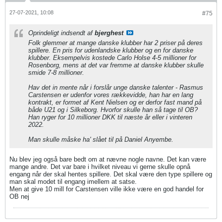
27-07-2021, 10:08
#75
Oprindeligt indsendt af
bjerghest
Folk glemmer at mange danske klubber har 2 priser på deres
spillere. En pris for udenlandske klubber og en for danske
klubber. Eksempelvis kostede Carlo Holse 4-5 millioner for
Rosenborg, mens at det var fremme at danske klubber skulle
smide 7-8 millioner.
Hav det in mente når i forslår unge danske talenter - Rasmus
Carstensen er udenfor vores rækkevidde, han har en lang
kontrakt, er formet af Kent Nielsen og er derfor fast mand på
både U21 og i Silkeborg. Hvorfor skulle han så tage til OB?
Han ryger for 10 millioner DKK til næste år eller i vinteren
2022.
Man skulle måske ha' slået til på Daniel Anyembe.
Nu blev jeg også bare bedt om at nævne nogle navne. Det kan være
mange andre. Det var bare i hvilket niveau vi gerne skulle opnå
engang når der skal hentes spillere. Det skal være den type spillere og
man skal modet til engang imellem at satse.
Men at give 10 mill for Carstensen ville ikke være en god handel for
OB nej