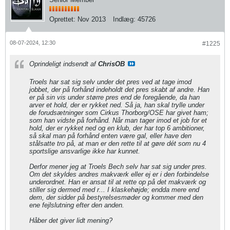
Oprettet:
Nov 2013
Indlæg:
45726
08-07-2024, 12:30
#1225
Oprindeligt indsendt af
ChrisOB
Troels har sat sig selv under det pres ved at tage imod
jobbet, der på forhånd indeholdt det pres skabt af andre. Han
er på sin vis under større pres end de foregående, da han
arver et hold, der er rykket ned. Så ja, han skal trylle under
de forudsætninger som Cirkus Thorborg/OSE har givet ham;
som han vidste på forhånd. Når man tager imod et job for et
hold, der er rykket ned og en klub, der har top 6 ambitioner,
så skal man på forhånd enten være gal, eller have den
stålsatte tro på, at man er den rette til at gøre dét som nu 4
sportslige ansvarlige ikke har kunnet.
Derfor mener jeg at Troels Bech selv har sat sig under pres.
Om det skyldes andres makværk eller ej er i den forbindelse
underordnet. Han er ansat til at rette op på det makværk og
stiller sig dermed med r... I klaskehøjde; endda mere end
dem, der sidder på bestyrelsesmøder og kommer med den
ene fejlslutning efter den anden.
Håber det giver lidt mening?