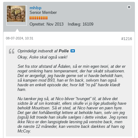
mhbp
Senior Member
Oprettet:
Nov 2013
Indlæg:
16109
08-07-2024, 10:31
#1216
Oprindeligt indsendt af
Polle
Okay, Aske skal også væk!
Set fra stor afstand af Ådalen, så er min egen teori, at der er
noget omkring hans temperament, der har skabt situationen.
Det er ærgerligt, jeg havde gerne set vi havde beholdt ham,
så kampen mod B93, han er fin back, selvom han også
havde en enkelt episode der, hvor lidt “ro på” havde klædt
ham.
Nu tænker jeg så, at Nico bliver “tvunget” til, at blive det
sidste år af sin kontrakt, ellers skulle vi jo lige pludselig have
beholdt Mouritsen. Så et sted, at Nico hæver en pæn hyre.
Det gør det forhåbentligt lettere at beholde ham, selv om jeg
(også) lidt troede han skulle sælges i dette vindue. Jeg synes
ikke Nico er den langsigtede løsning på venstre back, men
de næste 12 måneder, kan venstre back dækkes af ham og
McCoy.