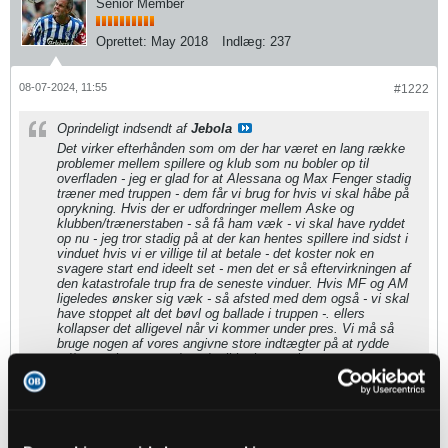
Senior Member
Oprettet:
May 2018
Indlæg:
237
08-07-2024, 11:55
#1222
Oprindeligt indsendt af
Jebola
Det virker efterhånden som om der har været en lang række
problemer mellem spillere og klub som nu bobler op til
overfladen - jeg er glad for at Alessana og Max Fenger stadig
træner med truppen - dem får vi brug for hvis vi skal håbe på
oprykning. Hvis der er udfordringer mellem Aske og
klubben/trænerstaben - så få ham væk - vi skal have ryddet
op nu - jeg tror stadig på at der kan hentes spillere ind sidst i
vinduet hvis vi er villige til at betale - det koster nok en
svagere start end ideelt set - men det er så eftervirkningen af
den katastrofale trup fra de seneste vinduer. Hvis MF og AM
ligeledes ønsker sig væk - så afsted med dem også - vi skal
have stoppet alt det bøvl og ballade i truppen -. ellers
kollapser det alligevel når vi kommer under pres. Vi må så
bruge nogen af vores angivne store indtægter på at rydde
ud/op - ophæv men dem der ikke kan sælges - om
nødvendigt betal dem ud ( det er naturligvis sidst i vinduet -
salg skal forsøges først) og hold dem væk fra truppen indtil
de er væk - så de ikke kan forpeste kulturen og stemningen.
Vi skal videre med forandringen - NU.