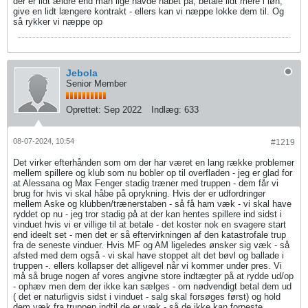
der er lidt ældre end man lige havde håbet på, betale lidt mere i løn,
give en lidt længere kontrakt - ellers kan vi næppe lokke dem til. Og
så rykker vi næppe op
Jebola
Senior Member
Oprettet:
Sep 2022
Indlæg:
633
08-07-2024, 10:54
#1219
Det virker efterhånden som om der har været en lang række problemer
mellem spillere og klub som nu bobler op til overfladen - jeg er glad for
at Alessana og Max Fenger stadig træner med truppen - dem får vi
brug for hvis vi skal håbe på oprykning. Hvis der er udfordringer
mellem Aske og klubben/trænerstaben - så få ham væk - vi skal have
ryddet op nu - jeg tror stadig på at der kan hentes spillere ind sidst i
vinduet hvis vi er villige til at betale - det koster nok en svagere start
end ideelt set - men det er så eftervirkningen af den katastrofale trup
fra de seneste vinduer. Hvis MF og AM ligeledes ønsker sig væk - så
afsted med dem også - vi skal have stoppet alt det bøvl og ballade i
truppen -. ellers kollapser det alligevel når vi kommer under pres. Vi
må så bruge nogen af vores angivne store indtægter på at rydde ud/op
- ophæv men dem der ikke kan sælges - om nødvendigt betal dem ud
( det er naturligvis sidst i vinduet - salg skal forsøges først) og hold
dem væk fra truppen indtil de er væk - så de ikke kan forpeste