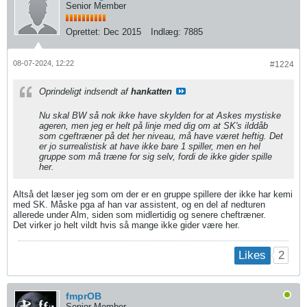
Senior Member
Oprettet:
Dec 2015
Indlæg:
7885
08-07-2024, 12:22
#1224
Oprindeligt indsendt af
hankatten
Nu skal BW så nok ikke have skylden for at Askes mystiske
ageren, men jeg er helt på linje med dig om at SK's ilddåb
som cgeftræner på det her niveau, må have været heftig. Det
er jo surrealistisk at have ikke bare 1 spiller, men en hel
gruppe som må træne for sig selv, fordi de ikke gider spille
her.
Altså det læser jeg som om der er en gruppe spillere der ikke har kemi
med SK. Måske pga af han var assistent, og en del af nedturen
allerede under Alm, siden som midlertidig og senere cheftræner.
Det virker jo helt vildt hvis så mange ikke gider være her.
2
Likes
fmprOB
Senior Member