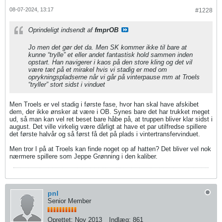
08-07-2024, 13:17
#1228
Oprindeligt indsendt af
fmprOB
Jo men det gør det da. Men SK kommer ikke til bare at
kunne “trylle” et eller andet fantastisk hold sammen inden
opstart. Han navigerer i kaos på den store kling og det vil
være tæt på et mirakel hvis vi stadig er med om
oprykningspladserne når vi går på vinterpause mm at Troels
“tryller” stort sidst i vinduet
Men Troels er vel stadig i første fase, hvor han skal have afskibet
dem, der ikke ønsker at være i OB. Synes bare det har trukket meget
ud, så man kan vel ret beset bare håbe på, at truppen bliver klar sidst i
august. Det ville virkelig være dårligt at have et par utilfredse spillere
det første halvår og så først få det på plads i vintertransfervinduet.
Men tror I på at Troels kan finde noget op af hatten? Det bliver vel nok
nærmere spillere som Jeppe Grønning i den kaliber.
pnl
Senior Member
Oprettet:
Nov 2013
Indlæg:
861