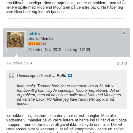
kan tilbyde superliga. Nico er højrebenet, det er et problem, men vil da
hellere spille med Nico end Mouritsen på venstre back. Nu håber jeg
bare Nico føler sig klar på tjansen.
mhbp
Senior Member
Oprettet:
Nov 2013
Indlæg:
16109
08-07-2024, 10:54
#1218
Oprindeligt indsendt af
Polle
Ikke uenig. Tænker bare det er nemmere om et år, når vi
forhåbentlig kan tilbyde superliga. Nico er højrebenet, det er
et problem, men vil da hellere spille med Nico end Mouritsen
på venstre back. Nu håber jeg bare Nico føler sig klar på
tjansen.
helt sikkert - og bestemt ikke der vi har størst mangler. Men alle
pladserne vi mangler på vil være lettere at hente ind til når vi er tilbage
i suppen...men derfor kan vi alligevel ikke udskyde dem alle. Der vil
være steder hvor vi kommer til at gå på kompromis - hente en spiller