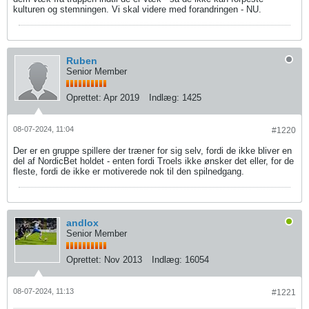
kulturen og stemningen. Vi skal videre med forandringen - NU.
Ruben
Senior Member
Oprettet:
Apr 2019
Indlæg:
1425
08-07-2024, 11:04
#1220
Der er en gruppe spillere der træner for sig selv, fordi de ikke bliver en
del af NordicBet holdet - enten fordi Troels ikke ønsker det eller, for de
fleste, fordi de ikke er motiverede nok til den spilnedgang.
andlox
Senior Member
Oprettet:
Nov 2013
Indlæg:
16054
08-07-2024, 11:13
#1221