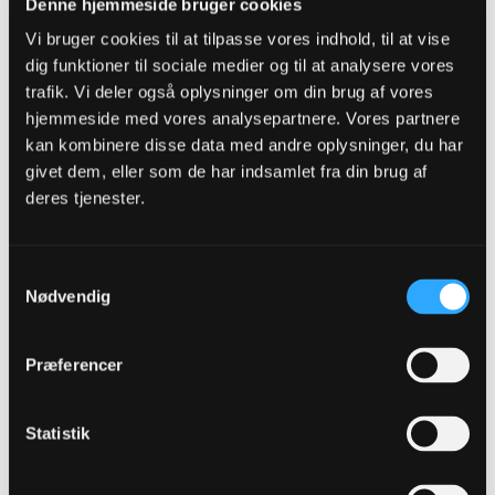
Denne hjemmeside bruger cookies
Meget enig. Vi bliver nødt til at få ryddet op. Tror dog det bliver svært
at hente spillere, som virkelig kan gøre en forskel - OB er bare ikke
Vi bruger cookies til at tilpasse vores indhold, til at vise
attraktivt for spillere. Synes dog det er synd med Aske, da jeg udadtil
synes han havde lidt OB-DNA.
dig funktioner til sociale medier og til at analysere vores
trafik. Vi deler også oplysninger om din brug af vores
Last edited by
Kappen1975
;
08-07-2024, 11:59
.
hjemmeside med vores analysepartnere. Vores partnere
kan kombinere disse data med andre oplysninger, du har
givet dem, eller som de har indsamlet fra din brug af
ChrisOB
deres tjenester.
Senior Member
Oprettet:
Nov 2013
Indlæg:
11844
Samtykkevalg
08-07-2024, 12:04
#1223
Nødvendig
Oprindeligt indsendt af
fmprOB
Præferencer
Troels skal trylle… Fordi fodbolddirektøren før dem smadrede
klubben til ukendelighed. Så man kan vel næppe sige at
Troels har sat sig selv under pres efter at have leveret
makværk efter makværk. Det er fortidens synder der er
Statistik
arvet. Det store ansvar ligger øverst oppe
Troels har sat sig selv under det pres ved at tage imod jobbet, der på