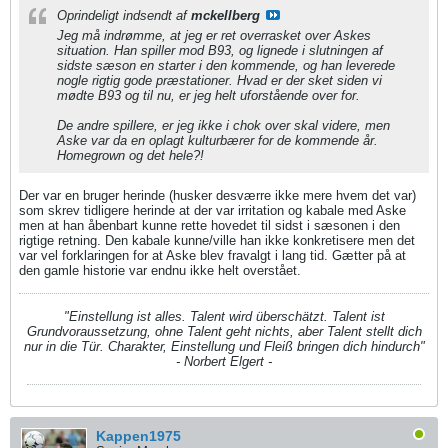
Oprindeligt indsendt af
mckellberg
Jeg må indrømme, at jeg er ret overrasket over Askes
situation. Han spiller mod B93, og lignede i slutningen af
sidste sæson en starter i den kommende, og han leverede
nogle rigtig gode præstationer. Hvad er der sket siden vi
mødte B93 og til nu, er jeg helt uforstående over for.
De andre spillere, er jeg ikke i chok over skal videre, men
Aske var da en oplagt kulturbærer for de kommende år.
Homegrown og det hele?!
Der var en bruger herinde (husker desværre ikke mere hvem det var)
som skrev tidligere herinde at der var irritation og kabale med Aske
men at han åbenbart kunne rette hovedet til sidst i sæsonen i den
rigtige retning. Den kabale kunne/ville han ikke konkretisere men det
var vel forklaringen for at Aske blev fravalgt i lang tid. Gætter på at
den gamle historie var endnu ikke helt overstået.
"Einstellung ist alles. Talent wird überschätzt. Talent ist
Grundvoraussetzung, ohne Talent geht nichts, aber Talent stellt dich
nur in die Tür. Charakter, Einstellung und Fleiß bringen dich hindurch"
- Norbert Elgert -
Kappen1975