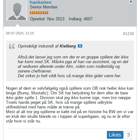
hankatten
Senior Member
Oprettet:
Nov 2013
Indlæg:
4607
08-07-2024, 13:19
#1230
Oprindeligt indsendt af
Kielberg
Altså det læser jeg som om der er en gruppe spillere der ikke
har kemi med SK. Måske pga af han var assistent, og en del
af nedturen allerede under Alm, siden som midlertidig og
senere cheftræner.
Det virker jo helt vildt hvis så mange ikke gider være her.
Nogen af dem er selvfølgelig også spillere som OB nok heller ikke kan
bruge (Burey, Mustafic). Om SK har betydning for dem eller de bare
ikke gider spille 1. Division skal jeg ikke kunne sige, men tror næppe
Troels havde peget på SK, hvis så mange spillere udtrykte
utilfredshed med hans måde at træne på.
Mest af alt tror jeg spillerne er købt ind på en historie fra BW om vi var
en klub der skulle blande os i toppen af superligaen, og nu er år efter
står hvor vi står nu.
3
Likes