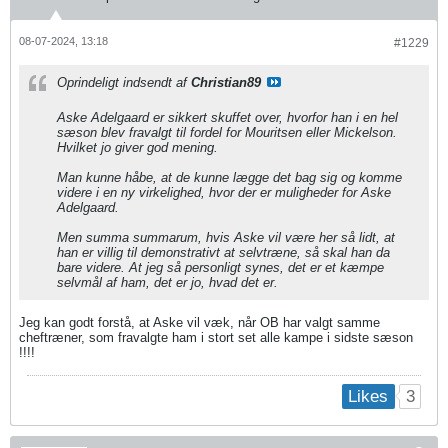
08-07-2024, 13:18
#1229
Oprindeligt indsendt af
Christian89
Aske Adelgaard er sikkert skuffet over, hvorfor han i en hel
sæson blev fravalgt til fordel for Mouritsen eller Mickelson.
Hvilket jo giver god mening.
Man kunne håbe, at de kunne lægge det bag sig og komme
videre i en ny virkelighed, hvor der er muligheder for Aske
Adelgaard.
Men summa summarum, hvis Aske vil være her så lidt, at
han er villig til demonstrativt at selvtræne, så skal han da
bare videre. At jeg så personligt synes, det er et kæmpe
selvmål af ham, det er jo, hvad det er.
Jeg kan godt forstå, at Aske vil væk, når OB har valgt samme
cheftræner, som fravalgte ham i stort set alle kampe i sidste sæson
!!!!
3
Likes