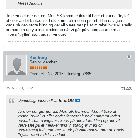
MvH ChrisOB
Jo men det gør det da. Men SK kommer ikke til bare at kunne “trylle”
et eller andet fantastisk hold sammen inden opstart. Han navigerer i
kaos på den store kling og det vil være tæt på et mirakel hvis vi stadig
er med om oprykningspladserne når vi går på vinterpause mm at
Troels “tryller” stort sidst i vinduet
Kielberg
Senior Member
Oprettet:
Dec 2015
Indlæg:
7885
08-07-2024, 12:43
#1226
Oprindeligt indsendt af
fmprOB
Jo men det gør det da. Men SK kommer ikke til bare at
kunne “trylle” et eller andet fantastisk hold sammen inden
opstart. Han navigerer i kaos på den store kling og det vil
være tæt på et mirakel hvis vi stadig er med om
oprykningspladserne når vi går på vinterpause mm at Troels
“tryller” stort sidst i vinduet