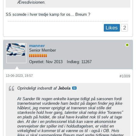
Æresdivisionen.
SS scorede i hver tredje kamp for os... Breum ?
2
Likes
manner
Senior Member
Oprettet:
Nov 2013
Indlæg:
11267
13-06-2023, 19:57
#1009
Oprindeligt indsendt af
Jebola
At Sander fik nogen enkelte kampe tidligt på sæsonen fordi
trænerteamet vurderede ham bedst på dagen finder jeg ikke
håbløst, jeg mener oprigtigt at træneren skal stille det
stærkeste hold hver gang, talenter skal netop ikke “foræres”
en plads på holdet, de skal have kvalitet nok til selv at tage
den. At der i en professionel klub kan være økonomiske
overvejelser der spiller ind i holdudtagelsen, er vidst en
virkelighed vi kommer til at vænne os til - også i OB. Hvis
ikke vi skal sammenligne Breum med andre tidligere talenter,