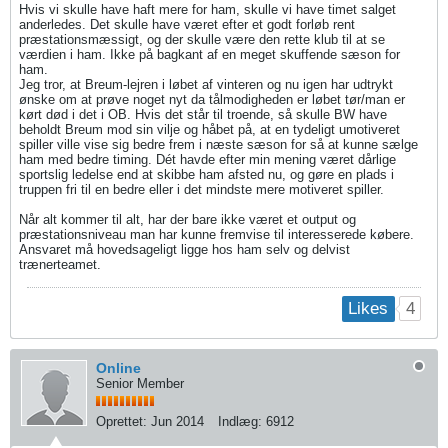
Hvis vi skulle have haft mere for ham, skulle vi have timet salget
anderledes. Det skulle have været efter et godt forløb rent
præstationsmæssigt, og der skulle være den rette klub til at se
værdien i ham. Ikke på bagkant af en meget skuffende sæson for
ham.
Jeg tror, at Breum-lejren i løbet af vinteren og nu igen har udtrykt
ønske om at prøve noget nyt da tålmodigheden er løbet tør/man er
kørt død i det i OB. Hvis det står til troende, så skulle BW have
beholdt Breum mod sin vilje og håbet på, at en tydeligt umotiveret
spiller ville vise sig bedre frem i næste sæson for så at kunne sælge
ham med bedre timing. Dét havde efter min mening været dårlige
sportslig ledelse end at skibbe ham afsted nu, og gøre en plads i
truppen fri til en bedre eller i det mindste mere motiveret spiller.
Når alt kommer til alt, har der bare ikke været et output og
præstationsniveau man har kunne fremvise til interesserede købere.
Ansvaret må hovedsageligt ligge hos ham selv og delvist
trænerteamet.
4
Likes
Online
Senior Member
Oprettet:
Jun 2014
Indlæg:
6912