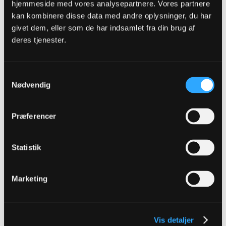
hjemmeside med vores analysepartnere. Vores partnere
½ sæsoner der bare skal overstås findes ikke
kan kombinere disse data med andre oplysninger, du har
Ligegyldige kampe eksisterer ikke
givet dem, eller som de har indsamlet fra din brug af
deres tjenester.
Ruben
Senior Member
Samtykkevalg
Nødvendig
Oprettet:
Apr 2019
Indlæg:
1425
14-06-2023, 00:41
#1010
Præferencer
Tillykke til både Breum og klubben. Og klogt med gode
videresalgsklausuler. Måske blomstrer han op et andet sted.
Statistik
1
Likes
Marketing
jesper hansen ud
Senior Member
Oprettet:
Jan 2017
Indlæg:
242
Vis detaljer