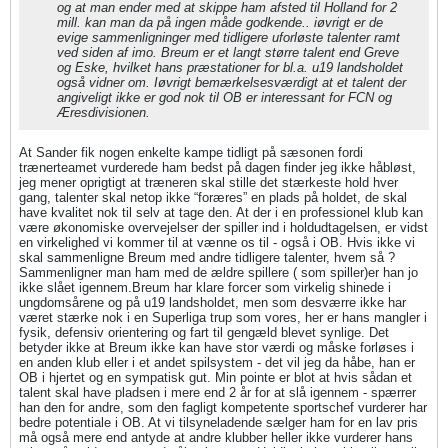
og at man ender med at skippe ham afsted til Holland for 2
mill. kan man da på ingen måde godkende.. iøvrigt er de
evige sammenligninger med tidligere uforløste talenter ramt
ved siden af imo. Breum er et langt større talent end Greve
og Eske, hvilket hans præstationer for bl.a. u19 landsholdet
også vidner om. Iøvrigt bemærkelsesværdigt at et talent der
angiveligt ikke er god nok til OB er interessant for FCN og
Æresdivisionen.
At Sander fik nogen enkelte kampe tidligt på sæsonen fordi
trænerteamet vurderede ham bedst på dagen finder jeg ikke håbløst,
jeg mener oprigtigt at træneren skal stille det stærkeste hold hver
gang, talenter skal netop ikke “foræres” en plads på holdet, de skal
have kvalitet nok til selv at tage den. At der i en professionel klub kan
være økonomiske overvejelser der spiller ind i holdudtagelsen, er vidst
en virkelighed vi kommer til at vænne os til - også i OB. Hvis ikke vi
skal sammenligne Breum med andre tidligere talenter, hvem så ?
Sammenligner man ham med de ældre spillere ( som spiller)er han jo
ikke slået igennem.Breum har klare forcer som virkelig shinede i
ungdomsårene og på u19 landsholdet, men som desværre ikke har
været stærke nok i en Superliga trup som vores, her er hans mangler i
fysik, defensiv orientering og fart til gengæld blevet synlige. Det
betyder ikke at Breum ikke kan have stor værdi og måske forløses i
en anden klub eller i et andet spilsystem - det vil jeg da håbe, han er
OB i hjertet og en sympatisk gut. Min pointe er blot at hvis sådan et
talent skal have pladsen i mere end 2 år for at slå igennem - spærrer
han den for andre, som den fagligt kompetente sportschef vurderer har
bedre potentiale i OB. At vi tilsyneladende sælger ham for en lav pris
må også mere end antyde at andre klubber heller ikke vurderer hans