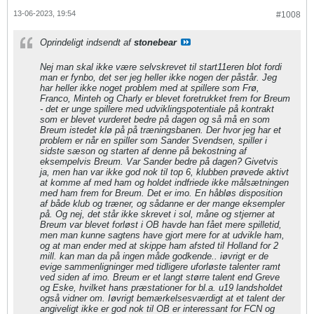
13-06-2023, 19:54
#1008
Oprindeligt indsendt af
stonebear
Nej man skal ikke være selvskrevet til start11eren blot fordi
man er fynbo, det ser jeg heller ikke nogen der påstår. Jeg
har heller ikke noget problem med at spillere som Frø,
Franco, Minteh og Charly er blevet foretrukket frem for Breum
- det er unge spillere med udviklingspotentiale på kontrakt
som er blevet vurderet bedre på dagen og så må en som
Breum istedet klø på på træningsbanen. Der hvor jeg har et
problem er når en spiller som Sander Svendsen, spiller i
sidste sæson og starten af denne på bekostning af
eksempelvis Breum. Var Sander bedre på dagen? Givetvis
ja, men han var ikke god nok til top 6, klubben prøvede aktivt
at komme af med ham og holdet indfriede ikke målsætningen
med ham frem for Breum. Det er imo. En håbløs disposition
af både klub og træner, og sådanne er der mange eksempler
på. Og nej, det står ikke skrevet i sol, måne og stjerner at
Breum var blevet forløst i OB havde han fået mere spilletid,
men man kunne sagtens have gjort mere for at udvikle ham,
og at man ender med at skippe ham afsted til Holland for 2
mill. kan man da på ingen måde godkende.. iøvrigt er de
evige sammenligninger med tidligere uforløste talenter ramt
ved siden af imo. Breum er et langt større talent end Greve
og Eske, hvilket hans præstationer for bl.a. u19 landsholdet
også vidner om. Iøvrigt bemærkelsesværdigt at et talent der
angiveligt ikke er god nok til OB er interessant for FCN og