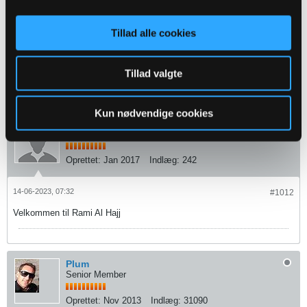
14-06-2023, 07:14
#1011
Tillad alle cookies
OB teaser for en nyhed med underskrift på Twitter nu
Tillad valgte
2
Likes
Kun nødvendige cookies
jesper hansen ud
Senior Member
Oprettet:
Jan 2017
Indlæg:
242
14-06-2023, 07:32
#1012
Velkommen til Rami Al Hajj
Plum
Senior Member
Oprettet:
Nov 2013
Indlæg:
31090