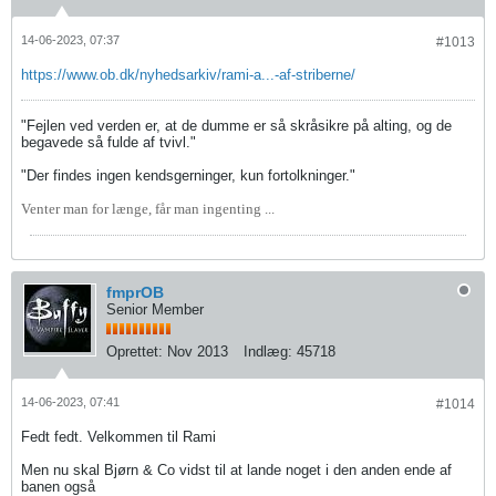
14-06-2023, 07:37
#1013
https://www.ob.dk/nyhedsarkiv/rami-a...-af-striberne/
"Fejlen ved verden er, at de dumme er så skråsikre på alting, og de
begavede så fulde af tvivl."
"Der findes ingen kendsgerninger, kun fortolkninger."
Venter man for længe, får man ingenting ...
fmprOB
Senior Member
Oprettet:
Nov 2013
Indlæg:
45718
14-06-2023, 07:41
#1014
Fedt fedt. Velkommen til Rami
Men nu skal Bjørn & Co vidst til at lande noget i den anden ende af
banen også