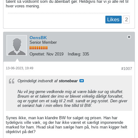
talent så voldsomt som du åbenbart gør. Heldigvis har vi jo alle ret til
hver vores mening.
2
Likes
OensBK
Senior Member
Oprettet:
Nov 2019
Indlæg:
335
13-06-2023, 19:49
#1007
Oprindeligt indsendt af
stonebear
Nu vil jeg gerne vedkende mig at være både sur og skuffet.
Breum er et talent der imo er blevet virkelig dårligt forvaltet,
og er rygtet om et salg til 2 mill. sandt er jeg rystet. Den giver
et seriøst hak i min ellers fine tillid til BW.
Synes ikke, man kan klandre BW for salget og prisen. Han har
tydeligvis ville væk, og der har ikke været et særligt imponerende
marked for ham. Hvad skal han sælge ham på, hvis man kigger helt
objektivt på det?