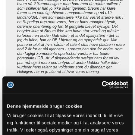
hvem så ? Sammenligner man ham med de ældre spillere (
som spiller)er han jo ikke slået igennem.Breum har klare
forcer som virkelig shinede i ungdomsårene og på u19
landsholdet, men som desværre ikke har været stærke nok i
en Superliga trup som vores, her er hans mangler i fysik,
defensiv orientering og fart til gengæld blevet synlige. Det
betyder ikke at Breum ikke kan have stor værdi og måske
forløses i en anden klub eller i et andet spilsystem - det vil
jeg da håbe, han er OB i hjertet og en sympatisk gut. Min
pointe er blot at hvis sådan et talent skal have pladsen i mere
end 2 år for at slå igennem - spærrer han den for andre, som
den fagligt kompetente sportschef vurderer har bedre
potentiale i OB. At vi tilsyneladende sælger ham for en lav
pris må også mere end antyde at andre klubber heller ikke
vurderer hans talent så voldsomt som du åbenbart gør.
Heldigvis har vi jo alle ret til hver vores mening.
Jeg er på ingen måde uenig i det du skriver og 2 år uden for alvor at
markere sig mere end tilfældet er, er bare lang tid. Jeg kan dog huske
en podcast hvor der blev snakket om talenter og v. "stjerner" eller
etablerede spillere, om man vil. Her fik de etablerede spillere i en given
klub at vide at de skulle være 10% bedre end talentet, hvis de skulle
Denne hjemmeside bruger cookies
beholde pladsen i start11eren. Hvor vidt det er gældende i OB tvivler
jeg på, men interessant er det synes jeg.
Vi bruger cookies til at tilpasse vores indhold, til at vise
dig funktioner til sociale medier og til at analysere vores
Believe OB
trafik. Vi deler også oplysninger om din brug af vores