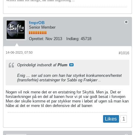
fmprOB
Senior Member
Oprettet:
Nov 2013
Indlæg:
45718
14-06-2023, 07:50
#1016
Oprindeligt indsendt af
Plum
Enig … ser ud som om han har styrket konkurrencen/hentet
(transferfrie) erstatninger for Sabbi og Frøkjær ..
Nogen vil nok mene det er en erstatning for Skyttä. Men ja. Det er
forstærkninger på en del af banen hvor vi pt var godt besat i forvejen
Men der skulle komme et par stykker mere i løbet af ugen så man kan
håbe at det er mere til den defensive del af banen
1
Likes