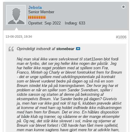
Jebola
Senior Member
Oprettet:
Sep 2022
Indlæg:
633
13-06-2023, 19:34
#1006
Oprindeligt indsendt af
stonebear
Nej man skal ikke være selvskrevet til start11eren blot fordi
man er fynbo, det ser jeg heller ikke nogen der påstår. Jeg
har heller ikke noget problem med at spillere som Frø,
Franco, Minteh og Charly er blevet foretrukket frem for Breum
- det er unge spillere med udviklingspotentiale på kontrakt
som er blevet vurderet bedre på dagen og så må en som
Breum istedet klø på på træningsbanen. Der hvor jeg har et
problem er når en spiller som Sander Svendsen, spiller i
sidste sæson og starten af denne på bekostning af
eksempelvis Breum. Var Sander bedre på dagen? Givetvis
ja, men han var ikke god nok til top 6, klubben prøvede aktivt
at komme af med ham og holdet indfriede ikke målsætningen
med ham frem for Breum. Det er imo. En håbløs disposition
af både klub og træner, og sådanne er der mange eksempler
på. Og nej, det står ikke skrevet i sol, måne og stjerner at
Breum var blevet forløst i OB havde han fået mere spilletid,
men man kunne sagtens have gjort mere for at udvikle ham,