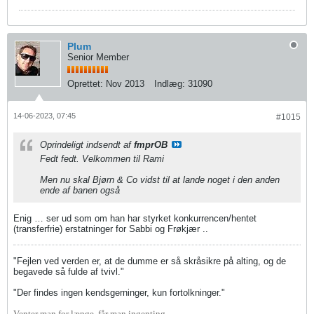
Plum
Senior Member
Oprettet:
Nov 2013
Indlæg:
31090
14-06-2023, 07:45
#1015
Oprindeligt indsendt af
fmprOB
Fedt fedt. Velkommen til Rami
Men nu skal Bjørn & Co vidst til at lande noget i den anden
ende af banen også
Enig … ser ud som om han har styrket konkurrencen/hentet
(transferfrie) erstatninger for Sabbi og Frøkjær ..
"Fejlen ved verden er, at de dumme er så skråsikre på alting, og de
begavede så fulde af tvivl."
"Der findes ingen kendsgerninger, kun fortolkninger."
Venter man for længe, får man ingenting ...