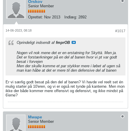
Orskov
Senior Member
Oprettet:
Nov 2013
Indlæg:
2892
14-06-2023, 08:18
#1017
Oprindeligt indsendt af
fmprOB
Nogen vil nok mene det er en erstatning for Skyttä. Men ja.
Det er forstærkninger på en del af banen hvor vi pt var godt
besat i forvejen
Men der skulle komme et par stykker mere i løbet af ugen så
man kan håbe at det er mere til den defensive del af banen
Er vi særlig godt besat på den del af banen? Vi havde vel reelt set én
mulig starter på 10'eren, og vi er også ret tynde på kanterne. Men mon
ikke der både kommer mere offensivt og defensivt, og ikke mindst på
6'erne?
Mwape
Senior Member