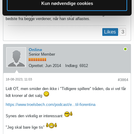
Kun nødvendige cookies
Lidt paradoksalt, at mange her på den ene side vil have vi køber en
VB, der ryger direkte i start 11 og samtidigt mener Aske skal have lov
til at lave fejl og udvikles i kampe... synes denne løsning er den
bedste fra begge verdener, når han skal aflastes.
3
Likes
Online
Senior Member
Oprettet:
Jun 2014
Indlæg:
6912
18-08-2023, 11:03
#3864
Lidt OT, men smider den ikke i "Tidligere spillere" tråden, da vi vel får
lidt kroner af det salg
https://www.troelsbech.com/podcast/e...til-fiorentina
Synes den virkelig er interessant
"Jeg skal bare lige tis"