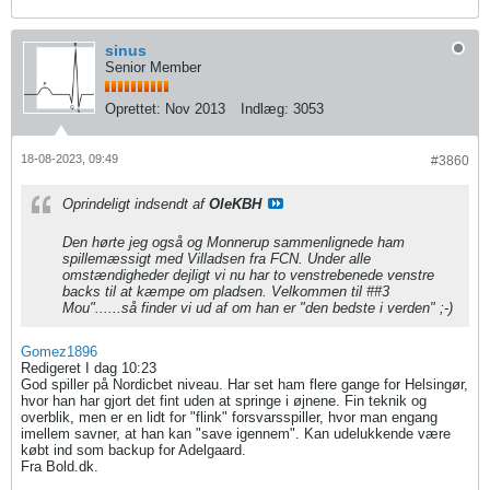
sinus
Senior Member
Oprettet:
Nov 2013
Indlæg:
3053
18-08-2023, 09:49
#3860
Oprindeligt indsendt af
OleKBH
Den hørte jeg også og Monnerup sammenlignede ham
spillemæssigt med Villadsen fra FCN. Under alle
omstændigheder dejligt vi nu har to venstrebenede venstre
backs til at kæmpe om pladsen. Velkommen til ##3
Mou"......så finder vi ud af om han er "den bedste i verden" ;-)
Gomez1896
Redigeret I dag 10:23
God spiller på Nordicbet niveau. Har set ham flere gange for Helsingør,
hvor han har gjort det fint uden at springe i øjnene. Fin teknik og
overblik, men er en lidt for "flink" forsvarsspiller, hvor man engang
imellem savner, at han kan "save igennem". Kan udelukkende være
købt ind som backup for Adelgaard.​
Fra Bold.dk.