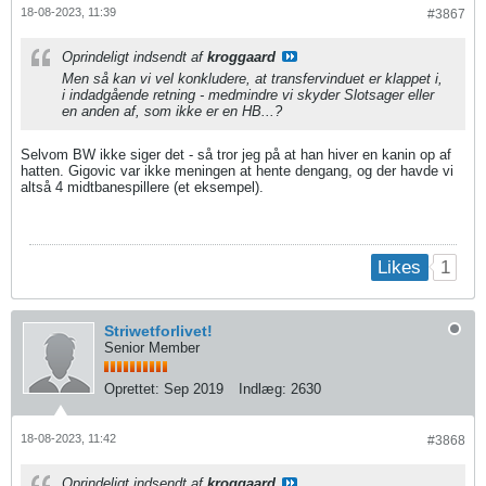
18-08-2023, 11:39
#3867
Oprindeligt indsendt af
kroggaard
Men så kan vi vel konkludere, at transfervinduet er klappet i,
i indadgående retning - medmindre vi skyder Slotsager eller
en anden af, som ikke er en HB...?
Selvom BW ikke siger det - så tror jeg på at han hiver en kanin op af
hatten. Gigovic var ikke meningen at hente dengang, og der havde vi
altså 4 midtbanespillere (et eksempel).
1
Likes
Striwetforlivet!
Senior Member
Oprettet:
Sep 2019
Indlæg:
2630
18-08-2023, 11:42
#3868
Oprindeligt indsendt af
kroggaard