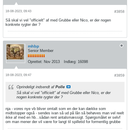
18-08-2023, 09:43
#3858
Så skal vi vel "officielt" af med Grubbe eller Nico, er der nogen
konkrete rygter der ?
mhbp
Senior Member
Oprettet:
Nov 2013
Indlæg:
16098
18-08-2023, 09:47
#3859
Oprindeligt indsendt af
Polle
Så skal vi vel "officielt" af med Grubbe eller Nico, er der
nogen konkrete rygter der ?
nja - vores nye vb bliver omtalt som en der kan dække som
midtstopper også - sendes ivan så ud på lån så behøves man vel reelt
ikke af med en hb...sådan rent antalsmæssigt. Spørgsmålet er selvf
om man mener der vil være for langt til spilletid for formentlig grubbe