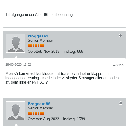
Til-afgange under Alm: 96 - still counting
kroggaard
Senior Member
Oprettet:
Nov 2013
Indlæg:
889
18-08-2023, 11:32
#3866
Men så kan vi vel konkludere, at transfervinduet er klappet i, i
indadgående retning - medmindre vi skyder Slotsager eller en anden
af, som ikke er en HB...?
Brogaard99
Senior Member
Oprettet:
Aug 2022
Indlæg:
1589