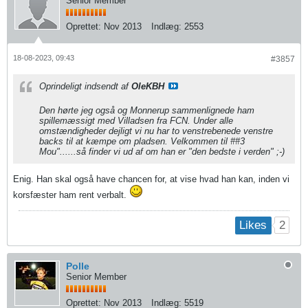
Senior Member
Oprettet:
Nov 2013
Indlæg:
2553
18-08-2023, 09:43
#3857
Oprindeligt indsendt af
OleKBH
Den hørte jeg også og Monnerup sammenlignede ham
spillemæssigt med Villadsen fra FCN. Under alle
omstændigheder dejligt vi nu har to venstrebenede venstre
backs til at kæmpe om pladsen. Velkommen til ##3
Mou"......så finder vi ud af om han er "den bedste i verden" ;-)
Enig. Han skal også have chancen for, at vise hvad han kan, inden vi
korsfæster ham rent verbalt.
2
Likes
Polle
Senior Member
Oprettet:
Nov 2013
Indlæg:
5519