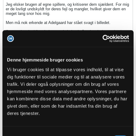
Jeg elsker brugen af egne spillere, og kritiserer dem sjældent. For mig
er de lovligt undskyldt for deres fejl og mangler, hvilket giver dem en
meget lang snor hos mig.
Men må nok erkende at Adelgaard har stået svagt i billedet.
Syntes dog det bliver bekymrende hvis vi går ud og køber en backup
til vores svageste spiller. Det er imo ikke vejen til top 6. Så jeg håber
da han er en direkte forstærkning af start 11.
817 ⚪️
Denne hjemmeside bruger cookies
Y.N.W.A ❤️
Vi bruger cookies til at tilpasse vores indhold, til at vise
dig funktioner til sociale medier og til at analysere vores
2
Likes
trafik. Vi deler også oplysninger om din brug af vores
hjemmeside med vores analysepartnere. Vores partnere
sinus
kan kombinere disse data med andre oplysninger, du har
Senior Member
givet dem, eller som de har indsamlet fra din brug af
Oprettet:
Nov 2013
Indlæg:
3053
deres tjenester.
18-08-2023, 10:13
#3862
Samtykkevalg