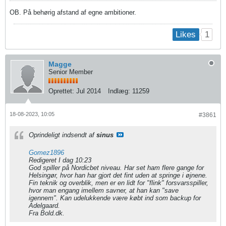
OB. På behørig afstand af egne ambitioner.
1
Likes
Magge
Senior Member
Oprettet:
Jul 2014
Indlæg:
11259
18-08-2023, 10:05
#3861
Oprindeligt indsendt af
sinus
Gomez1896
Redigeret I dag 10:23
God spiller på Nordicbet niveau. Har set ham flere gange for
Helsingør, hvor han har gjort det fint uden at springe i øjnene.
Fin teknik og overblik, men er en lidt for "flink" forsvarsspiller,
hvor man engang imellem savner, at han kan "save
igennem". Kan udelukkende være købt ind som backup for
Adelgaard.​
Fra Bold.dk.