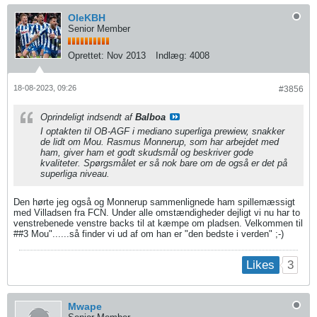
OleKBH
Senior Member
Oprettet:
Nov 2013
Indlæg:
4008
18-08-2023, 09:26
#3856
Oprindeligt indsendt af
Balboa
I optakten til OB-AGF i mediano superliga prewiew, snakker
de lidt om Mou. Rasmus Monnerup, som har arbejdet med
ham, giver ham et godt skudsmål og beskriver gode
kvaliteter. Spørgsmålet er så nok bare om de også er det på
superliga niveau.
Den hørte jeg også og Monnerup sammenlignede ham spillemæssigt
med Villadsen fra FCN. Under alle omstændigheder dejligt vi nu har to
venstrebenede venstre backs til at kæmpe om pladsen. Velkommen til
##3 Mou"......så finder vi ud af om han er "den bedste i verden" ;-)
3
Likes
Mwape