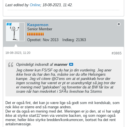
Last edited by
Online
;
18-08-2023, 11:42
.
Kaspernon
Senior Member
Oprettet:
Nov 2013
Indlæg:
21363
18-08-2023, 11:20
#3865
Oprindeligt indsendt af
manner
Jeg citerer kun FS/SF og du har jo din vurdering. Jeg aner
ikke hvor du har den fra, måske ser du ofte Helsingørs
kampe. Jeg vil citere @O’ens om at et panikkøb hvor der
ingen scouting har været er pt er usandsynligt så jeg tror der
er mening med “galskaben” og forventer da at BW får lov at
svare når han medvirket i SFÅs liveshow fra Storms
Det er også fint, det kan jo være lige så godt som mit kendskab, som
nok ikke er større end så mange andres.
Der er da også en mening med det. Meningen er jo den, at vi har valgt
ikke at styrke start11"eren via venstre backen, og som nogen også
mener, heller ikke styrke bredden/konkurrencen, bortset fra det rent
antalsmæssige.