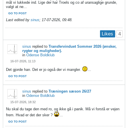
mål vi lukkede ind. Lige der har Troels og co af uransaglige grunde,
valgt at ne...
GO TO POST
Last edited by
sinus
;
17-07-2026, 09:48
.
4
Likes
sinus
replied to
Transfervinduet Sommer 2026 (ønsker,
rygter og muligheder).
in
Odense Boldklub
16-07-2026, 11:13
Det gjorde han. Det er jo også der vi mangler.
...
GO TO POST
sinus
replied to
Træningen sæson 26/27
in
Odense Boldklub
15-07-2026, 18:32
Nu skal du tage den med ro, og ikke gå i panik. Må vi forstå er vejen
frem. Hvad er det der sker ?
...
GO TO POST