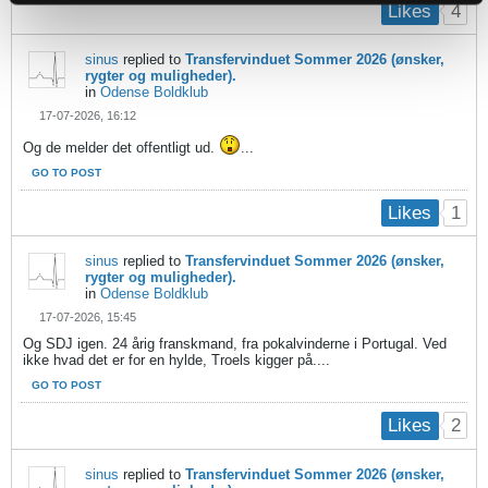
4
Likes
sinus
replied to
Transfervinduet Sommer 2026 (ønsker,
rygter og muligheder).
in
Odense Boldklub
17-07-2026, 16:12
Og de melder det offentligt ud.
...
GO TO POST
1
Likes
sinus
replied to
Transfervinduet Sommer 2026 (ønsker,
rygter og muligheder).
in
Odense Boldklub
17-07-2026, 15:45
Og SDJ igen. 24 årig franskmand, fra pokalvinderne i Portugal. Ved
ikke hvad det er for en hylde, Troels kigger på....
GO TO POST
2
Likes
sinus
replied to
Transfervinduet Sommer 2026 (ønsker,