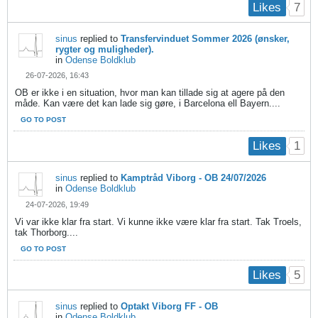
7
Likes
sinus
replied to
Transfervinduet Sommer 2026 (ønsker,
rygter og muligheder).
in
Odense Boldklub
26-07-2026, 16:43
OB er ikke i en situation, hvor man kan tillade sig at agere på den
måde. Kan være det kan lade sig gøre, i Barcelona ell Bayern....
GO TO POST
1
Likes
sinus
replied to
Kamptråd Viborg - OB 24/07/2026
in
Odense Boldklub
24-07-2026, 19:49
Vi var ikke klar fra start. Vi kunne ikke være klar fra start. Tak Troels,
tak Thorborg....
GO TO POST
5
Likes
sinus
replied to
Optakt Viborg FF - OB
in
Odense Boldklub