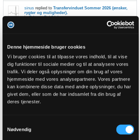
sinus
replied to
Transfervinduet Sommer 2026 (ønsker,
rygter og muligheder).
in
Odense Boldklub
18-07-2026, 12:48
Tror godt de forskellige agenter, ved hvad klubberne mangler....
GO TO POST
Denne hjemmeside bruger cookies
sinus
replied to
Transfervinduet Sommer 2026 (ønsker,
Vi bruger cookies til at tilpasse vores indhold, til at vise
rygter og muligheder).
dig funktioner til sociale medier og til at analysere vores
in
Odense Boldklub
trafik. Vi deler også oplysninger om din brug af vores
17-07-2026, 20:04
hjemmeside med vores analysepartnere. Vores partnere
Det kan lade sig gøre, at være på forkant, i klubber som Sønderjyske
og Randers. Vi er for tæt på sæsonstart, til at det her kan beskrives
kan kombinere disse data med andre oplysninger, du har
som is i maven....
givet dem, eller som de har indsamlet fra din brug af
GO TO POST
deres tjenester.
3
Likes
sinus
replied to
Transfervinduet Sommer 2026 (ønsker,
Samtykkevalg
rygter og muligheder).
Nødvendig
in
Odense Boldklub
17-07-2026, 19:23