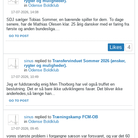
rygter og muligheder).
in
Odense Boldklub
17-07-2026, 14:08
SDJ sælger Tobias Sommer, en bærende spiller for dem. To dage
senere, har de Mathias Olesen klar. 25 årig dansker med er faring fra
første og anden bundesliga....
GO TO POST
4
Likes
sinus
replied to
Transfervinduet Sommer 2026 (ønsker,
rygter og muligheder).
in
Odense Boldklub
17-07-2026, 10:49
Jeg er fuldstændig enig.Men Thorborg har vel også truffet en
beslutning. Det er så bare ikke udviklingens favør. Det bliver ikke
anderledes,så længe han...
GO TO POST
sinus
replied to
Træningskamp FCM-OB
in
Odense Boldklub
17-07-2026, 09:45
vores største problem i forgangne sæson var forsvaret, og var det 60