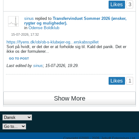
3
Likes
sinus
replied to
Transfervinduet Sommer 2026 (ønsker,
rygter og muligheder).
in
Odense Boldklub
15-07-2026, 17:32
https://fyens.dk/ob/ob-s-klubejer-og...erskabsspillet
Sort på hvidt, er det der er at forholde sig til. Kald det panik. Det er
ikke os der formulerer...
GO TO POST
Last edited by
sinus
;
15-07-2026, 19:29
.
1
Likes
Show More
Copyright ©2000 - 2026, Jelsoft Enterprises Ltd.