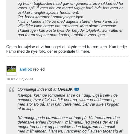
og Ivan i bagkæden hvad gav en generel større sikkerhed for
vores spil. Synes det var meget vigtigt fordi hvis forsvaret er
usikker mangler spillets fundament.
Og Jebali kommer i omdrejninger igen.
Hvis vi kunne stille op med dagens starter i hver kamp så
ville ikke blive bange om sæsonen. Men alene Ivancevic
skadet igen kan koste hvis der betyder Skjelvik, som altid er
god for en svipser som koster, i midtforsvaret igen...
Og en fornøjelse at vi har noget at skyde med fra bænken. Kun tredje
kamp med de nye folk, der er potentiale til mere.
andlox
replied
10-09-2022, 22:33
Oprindeligt indsendt af
OensBK
Kæmpe, kæmpe fornøjelse at se os i dag. Også selv i de
perioder, hvor FCK har lidt overtag, virker vi afklarede og
med stor tro på, at vi kan være med. Der var ikke skyggen
af kollaps.
Så mange gode præstationer at tage på. Vil fremhæve den
defensive enhed (forsvar + målmand); jeg synes der er så
meget fed energi og perspektiv i den bagkæde i samspil
med målmanden. Hansen, Ivancevic og Paulsen tager sig af