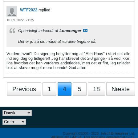
WTF2022
replied
10-09-2022, 21:25
Oprindeligt indsendt af
Loneranger
Det er jo så din måde at vurdere tingene på.
Vurdere hvad? Du siger jeg benytter mig at "Alm Raus" i stort set alle
indlæg idag og tidligere!! Jeg har skrevet det 2-3 gange - så ved ikke
lige hvordan det kan vurderes anderledes, men det er fint, jeg unlader
blot at skrive meget mere herinde! God aften
Previous
1
4
5
18
Næste
Copyright ©2000 - 2026, Jelsoft Enterprises Ltd.
All times are GMT+1. This page was generated at 17:11.