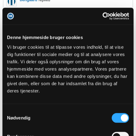
10-09-2022, 22:07
Jeg forstår ikke, hvorfor vi kan spille elendigt det ene øjeblik for så at
levere en verdensklasseindsats som i dag
Alle fortjener stor
ros, Minteh ser utrolig spændende ud! Alm skal dog som sædvanligt
være mere oppe på dupperne, når der skal skiftes ud.
Denne hjemmeside bruger cookies
Vi bruger cookies til at tilpasse vores indhold, til at vise
1
Likes
dig funktioner til sociale medier og til at analysere vores
trafik. Vi deler også oplysninger om din brug af vores
WTF2022
replied
hjemmeside med vores analysepartnere. Vores partnere
kan kombinere disse data med andre oplysninger, du har
10-09-2022, 21:49
givet dem, eller som de har indsamlet fra din brug af
Oprindeligt indsendt af
tOrnBjerg
deres tjenester.
Min første tanke var at du er Entusiasten undercover?
Vi har fået 9 point i 3 kampe i ligaen.
Samtykkevalg
Jeg er heller ikke Alm fan, men jeg tror på Bjørn har styr på
Nødvendig
det. Bjørn har før fyret ham, så er helt tryg ved at der kan
ske.
Ville også gerne han skiftede ud før, men 2-1 og et
stolpeskud mm. Det var pil op og de kæmpede maks.