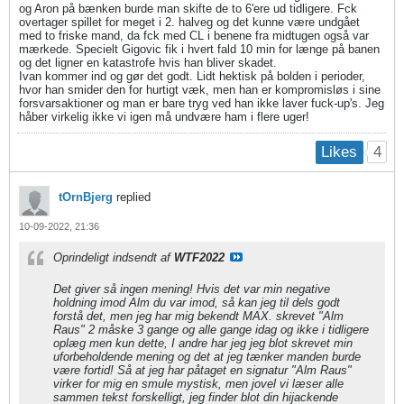
og Aron på bænken burde man skifte de to 6'ere ud tidligere. Fck
overtager spillet for meget i 2. halveg og det kunne være undgået
med to friske mand, da fck med CL i benene fra midtugen også var
mærkede. Specielt Gigovic fik i hvert fald 10 min for længe på banen
og det ligner en katastrofe hvis han bliver skadet.
Ivan kommer ind og gør det godt. Lidt hektisk på bolden i perioder,
hvor han smider den for hurtigt væk, men han er kompromisløs i sine
forsvarsaktioner og man er bare tryg ved han ikke laver fuck-up's. Jeg
håber virkelig ikke vi igen må undvære ham i flere uger!
4
Likes
tOrnBjerg
replied
10-09-2022, 21:36
Oprindeligt indsendt af
WTF2022
Det giver så ingen mening! Hvis det var min negative
holdning imod Alm du var imod, så kan jeg til dels godt
forstå det, men jeg har mig bekendt MAX. skrevet "Alm
Raus" 2 måske 3 gange og alle gange idag og ikke i tidligere
oplæg men kun dette, I andre har jeg jeg blot skrevet min
uforbeholdende mening og det at jeg tænker manden burde
være fortid! Så at jeg har påtaget en signatur "Alm Raus"
virker for mig en smule mystisk, men jovel vi læser alle
sammen tekst forskelligt, jeg finder blot din hijackende