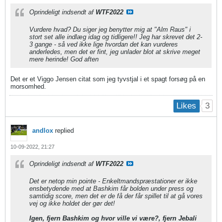
Oprindeligt indsendt af
WTF2022
Vurdere hvad? Du siger jeg benytter mig at "Alm Raus" i
stort set alle indlæg idag og tidligere!! Jeg har skrevet det 2-
3 gange - så ved ikke lige hvordan det kan vurderes
anderledes, men det er fint, jeg unlader blot at skrive meget
mere herinde! God aften
Det er et Viggo Jensen citat som jeg tyvstjal i et spagt forsøg på en
morsomhed.
3
Likes
andlox
replied
10-09-2022, 21:27
Oprindeligt indsendt af
WTF2022
Det er netop min pointe - Enkeltmandspræstationer er ikke
ensbetydende med at Bashkim får bolden under press og
samtidig score, men det er de få der får spillet til at gå vores
vej og ikke holdet der gør det!
Igen, fjern Bashkim og hvor ville vi være?, fjern Jebali