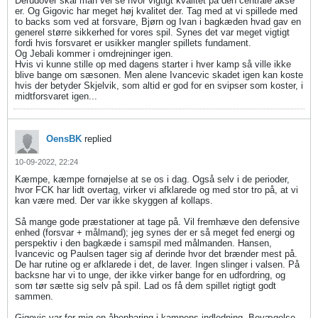
Derudover skal man vel se hvor vigtigt kvalitet på den centrale akse
er. Og Gigovic har meget høj kvalitet der. Tag med at vi spillede med
to backs som ved at forsvare, Bjørn og Ivan i bagkæden hvad gav en
generel større sikkerhed for vores spil. Synes det var meget vigtigt
fordi hvis forsvaret er usikker mangler spillets fundament.
Og Jebali kommer i omdrejninger igen.
Hvis vi kunne stille op med dagens starter i hver kamp så ville ikke
blive bange om sæsonen. Men alene Ivancevic skadet igen kan koste
hvis der betyder Skjelvik, som altid er god for en svipser som koster, i
midtforsvaret igen...
OensBK
replied
10-09-2022, 22:24
Kæmpe, kæmpe fornøjelse at se os i dag. Også selv i de perioder,
hvor FCK har lidt overtag, virker vi afklarede og med stor tro på, at vi
kan være med. Der var ikke skyggen af kollaps.
Så mange gode præstationer at tage på. Vil fremhæve den defensive
enhed (forsvar + målmand); jeg synes der er så meget fed energi og
perspektiv i den bagkæde i samspil med målmanden. Hansen,
Ivancevic og Paulsen tager sig af derinde hvor det brænder mest på.
De har rutine og er afklarede i det, de laver. Ingen slinger i valsen. På
backsne har vi to unge, der ikke virker bange for en udfordring, og
som tør sætte sig selv på spil. Lad os få dem spillet rigtigt godt
sammen.
Gigovic var for mig en åbenbaring i kampens indledning. Bevægelse,