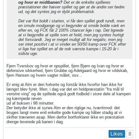
og hvor er midtbanen?
Det er de enkelte spilleres
præstationer der hæver spillet og gør at de andre ser bedre
ud, og det syntes jeg er dybt problematisk.
Det var flot boldt i starten, vi får den spillet godt rundt, men
en smule modgange og vi begynder at smide bolde væk en
efter en, og FCK får 2 100% chancer lige i rap. Det lignede
at vi begyndte at spille som et hold, men jeg syntes hurtigt
det forsvandt. Jeg er meget muligt alt for negativ, men jeg
ser intet positivt i at vi vinder en 50/50 kamp over FCK efter
vi lige har spillet en af de nok værste kampe i 15-20 år i
sidste uge.
Fjern Tverskov og hvor er opspillet, fjern Bjørn og Ivan og hvor er
defensive sikkerhed, fjern Grubbe og Adelgaard og hvor er vildskab,
fjern Hansen og hvem vagter målet, osv...
​​​​​​Er enig at Alm er den forkerte og forstår ikke hvorfor han ikke for
længst blev fyret. Men: i dag var det en holdpræstatiin "fra mål til
venstre ving" og de spillede også godt fodbold i store dele af kampen
og kæmpede røven
​​​​​ud af buksen i 98 minutter.
Der betyder ikke at synes Alm er den rigtige nu, tværtimod: det
bruges langt mere end enkelte gode kampe og håber stadig at vi
skifter træneren asap. Men derfor bortforklarer ikke en præstation
drenge leverede på banen i dag.
8
Likes