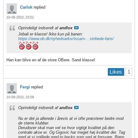
Carlok
replied
10-09-2022, 23:01
Oprindeligt indsendt af
andlox
Jebali er klasse! Ikke kun på banen:
https://www.ob.dk/nyhedsarkiv/issam-...stribede-fans/
Han kan blive en af de store OBere. Sand klasse!
1
Likes
Fergi
replied
10-09-2022, 22:58
Oprindeligt indsendt af
andlox
Nu er det ja allerede i årevis at vi ofte præsterer bedre mod
de større klubber.
Derudover skal man vel se hvor vigtigt kvalitet på den
centrale akse er. Og Gigovic har meget høj kvalitet der. Tag
med at vi spillede med to backs som ved at forsvare, Bjørn