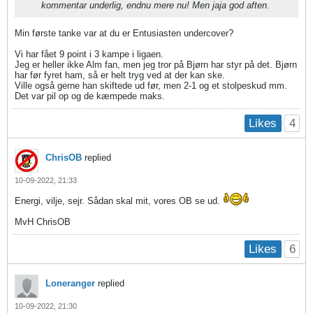
kommentar underlig, endnu mere nu! Men jaja god aften.
Min første tanke var at du er Entusiasten undercover?
Vi har fået 9 point i 3 kampe i ligaen.
Jeg er heller ikke Alm fan, men jeg tror på Bjørn har styr på det. Bjørn
har før fyret ham, så er helt tryg ved at der kan ske.
Ville også gerne han skiftede ud før, men 2-1 og et stolpeskud mm.
Det var pil op og de kæmpede maks.
4
Likes
ChrisOB
replied
10-09-2022, 21:33
Energi, vilje, sejr. Sådan skal mit, vores OB se ud.
MvH ChrisOB
6
Likes
Loneranger
replied
10-09-2022, 21:30