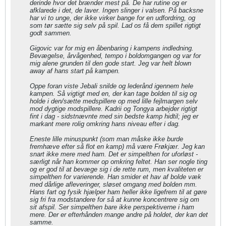
derinde hvor det brænder mest på. De har rutine og er
afklarede i det, de laver. Ingen slinger i valsen. På backsne
har vi to unge, der ikke virker bange for en udfordring, og
som tør sætte sig selv på spil. Lad os få dem spillet rigtigt
godt sammen.
Gigovic var for mig en åbenbaring i kampens indledning.
Bevægelse, årvågenhed, tempo i boldomgangen og var for
mig alene grunden til den gode start. Jeg var helt blown
away af hans start på kampen.
Oppe foran viste Jebali snilde og lederånd igennem hele
kampen. Så vigtigt med en, der kan tage bolden til sig og
holde i den/sætte medspillere op med lille fejlmargen selv
mod dygtige modspillere. Kadrii og Tongya arbejder rigtigt
fint i dag - sidstnævnte med sin bedste kamp hidtil; jeg er
markant mere rolig omkring hans niveau efter i dag.
Eneste lille minuspunkt (som man måske ikke burde
fremhæve efter så flot en kamp) må være Frøkjær. Jeg kan
snart ikke mere med ham. Det er simpelthen for uforløst -
særligt når han kommer op omkring feltet. Han ser nogle ting
og er god til at bevæge sig i de rette rum, men kvaliteten er
simpelthen for varierende. Han smider et hav af bolde væk
med dårlige afleveringer, sløset omgang med bolden mm.
Hans fart og fysik hjælper ham heller ikke ligefrem til at gøre
sig fri fra modstandere for så at kunne koncentrere sig om
sit afspil. Ser simpelthen bare ikke perspektiverne i ham
mere. Der er efterhånden mange andre på holdet, der kan det
samme.