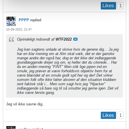
1
Likes
PPPP
replied
10-09-2022, 21:47
Oprindeligt indsendt af
WTF2022
Jeg kan sagtens unlade at skrive hvis de genere dig... Ja jeg
har en klar mening om at Alm skal væk, det er der ganske
mange andre der også har, dog er det ikke det indlæggende
grundlæggende drejer sig om, ej heller det du citerede... Har
du en anden mening "FINT" Men stik lige pipen ind en
smule, jeg prøver at være forholdsvis objektiv frem for at
være blændet af en smule godt spil her og der! Det virker
somom folk ofte ikke fatter alvoren af den situation klubben
rent faktisk står i... Men som sagt hvis jeg "Hijacker"
indlæggende så bare sig til så smutter jeg gerne igen..Det vil
ikke være første gang.
Jeg vil ikke savne dig..
1
Likes