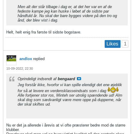
Men alt der står tilbage i dag er, at det her var en af de
fedeste kampe jeg kan huske i løbet af de sidste par
håndfuld år. Nu skal der bare bygges videre på den tro og
ånd, der blev vist i dag.
Helt, helt enig fra første til sidste bogstave.
1
Likes
andlox
replied
10-09-2022, 22:30
Oprindeligt indsendt af
bengaard
Jeg forstår ikke, hvorfor vi kan spille elendigt det ene øjeblik
for så at levere en verdensklasseindsats som i dag
Alle fortjener stor ros, Minteh ser utrolig spændende ud! Alm
skal dog som sædvanligt være mere oppe på dupperne, når
der skal skiftes ud.
Nu er det ja allerede i årevis at vi ofte præsterer bedre mod de større
klubber.