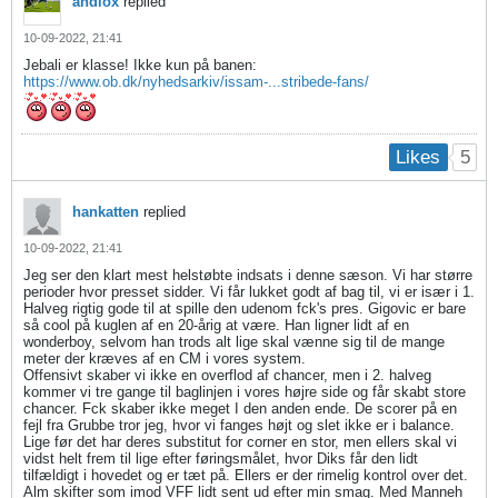
andlox
replied
10-09-2022, 21:41
Jebali er klasse! Ikke kun på banen:
https://www.ob.dk/nyhedsarkiv/issam-...stribede-fans/
5
Likes
hankatten
replied
10-09-2022, 21:41
Jeg ser den klart mest helstøbte indsats i denne sæson. Vi har større
perioder hvor presset sidder. Vi får lukket godt af bag til, vi er især i 1.
Halveg rigtig gode til at spille den udenom fck's pres. Gigovic er bare
så cool på kuglen af en 20-årig at være. Han ligner lidt af en
wonderboy, selvom han trods alt lige skal vænne sig til de mange
meter der kræves af en CM i vores system.
Offensivt skaber vi ikke en overflod af chancer, men i 2. halveg
kommer vi tre gange til baglinjen i vores højre side og får skabt store
chancer. Fck skaber ikke meget I den anden ende. De scorer på en
fejl fra Grubbe tror jeg, hvor vi fanges højt og slet ikke er i balance.
Lige før det har deres substitut for corner en stor, men ellers skal vi
vidst helt frem til lige efter føringsmålet, hvor Diks får den lidt
tilfældigt i hovedet og er tæt på. Ellers er der rimelig kontrol over det.
Alm skifter som imod VFF lidt sent ud efter min smag. Med Manneh