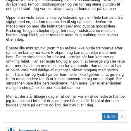
årvågenhed, tempo i boldomgangen og var for mig alene grunden til
den gode start. Jeg var helt blown away af hans start på kampen.
Oppe foran viste Jebali snilde og lederånd igennem hele kampen. Så
vigtigt med en, der kan tage bolden til sig og holde i den/sætte
medspillere op med lille fejlmargen selv mod dygtige modspillere.
Kadrii og Tongya arbejder rigtigt fint i dag - sidstnævnte med sin
bedste kamp hidtil; jeg er markant mere rolig omkring hans niveau
efter i dag.
Eneste lille minuspunkt (som man måske ikke burde fremhæve efter
så flot en kamp) må være Frøkjær. Jeg kan snart ikke mere med
ham. Det er simpelthen for uforløst - særligt når han kommer op
omkring feltet. Han ser nogle ting og er god til at bevæge sig i de rette
rum, men kvaliteten er simpelthen for varierende. Han smider et hav
af bolde væk med dårlige afleveringer, sløset omgang med bolden
mm. Hans fart og fysik hjælper ham heller ikke ligefrem til at gøre sig
fri fra modstandere for så at kunne koncentrere sig om sit afspil. Ser
simpelthen bare ikke perspektiverne i ham mere. Der er efterhånden
mange andre på holdet, der kan det samme.
Men alt der står tilbage i dag er, at det her var en af de fedeste kampe
jeg kan huske i løbet af de sidste par håndfuld år. Nu skal der bare
bygges videre på den tro og ånd, der blev vist i dag.
4
Likes
bengaard
replied