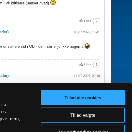
m I vil kritisere (uanset hvad).
Likes
2
eder).
18-07-2026, 16:41
ner spillere ind i OB - dem ser vi jo ikke nogen af
Likes
6
eder).
14-07-2026, 09:18
Tillad alle cookies
il at
Likes
7
res
Tillad valgte
givet dem,
GO TO TOP