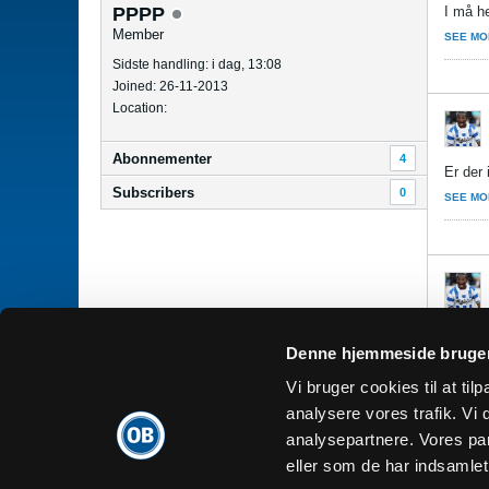
PPPP
I må he
Member
SEE MO
Sidste handling: i dag, 13:08
Joined: 26-11-2013
Location:
Abonnementer
4
Er der 
Subscribers
0
SEE MO
Syntes 
Denne hjemmeside bruger
SEE MO
Vi bruger cookies til at tilp
analysere vores trafik. V
analysepartnere. Vores pa
Dansk
eller som de har indsamlet 