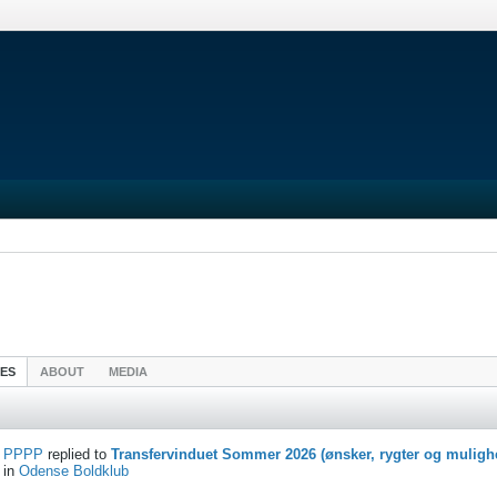
IES
ABOUT
MEDIA
PPPP
replied to
Transfervinduet Sommer 2026 (ønsker, rygter og muligh
in
Odense Boldklub