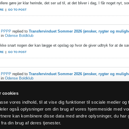
llere gøre jer klar herinde, det ser ud til, at det bliver i dag, I får noget nyt, so
RE
|
GO TO POST
PPPP
replied to
Transfervinduet Sommer 2026 (ønsker, rygter og muligh
in
Odense Boldklub
ikke snart nogen der kan lægge et opslag op hvor de giver udtryk for at de sav
RE
|
GO TO POST
PPPP
replied to
Transfervinduet Sommer 2026 (ønsker, rygter og muligh
in
Odense Boldklub
snart EB’s Nationen virkede mere reflekteret og positiv end denne tråd.
 cookies
RE
|
GO TO POST
asse vores indhold, til at vise dig funktioner til sociale medier og t
i deler også oplysninger om din brug af vores hjemmeside med vo
rtnere kan kombinere disse data med andre oplysninger, du har 
fra din brug af deres tjenester.