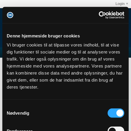
Login
Denne hjemmeside bruger cookies
Vi bruger cookies til at tilpasse vores indhold, til at vise
dig funktioner til sociale medier og til at analysere vores
trafik. Vi deler også oplysninger om din brug af vores
Forum
Club OB's debatforum
Odense Boldklub
hjemmeside med vores analysepartnere. Vores partnere
OB-FCK Kamptråd 10.09.2022
kan kombinere disse data med andre oplysninger, du har
givet dem, eller som de har indsamlet fra din brug af
deres tjenester.
Filter
Samtykkevalg
Nødvendig
No photos found.