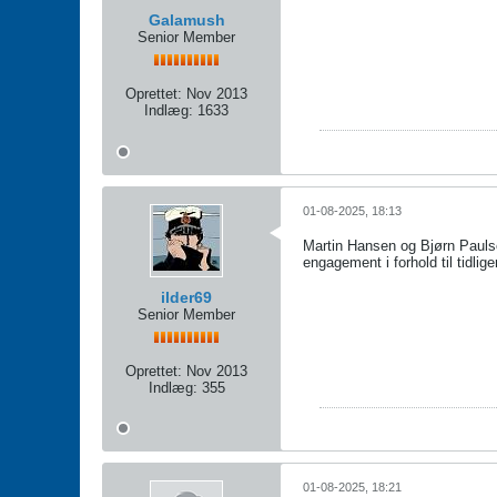
Galamush
Senior Member
Oprettet:
Nov 2013
Indlæg:
1633
01-08-2025, 18:13
Martin Hansen og Bjørn Paulse
engagement i forhold til tidlig
ilder69
Senior Member
Oprettet:
Nov 2013
Indlæg:
355
01-08-2025, 18:21