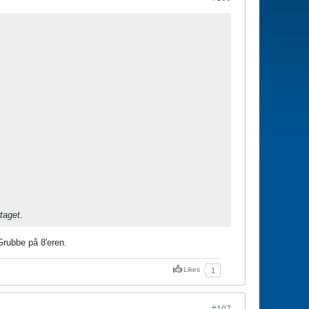
taget.
Grubbe på 8'eren.
Likes
1