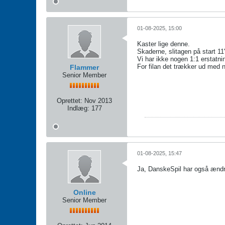
01-08-2025, 15:00
Kaster lige denne.
Skaderne, slitagen på start 11'
Vi har ikke nogen 1:1 erstatnin
For filan det trækker ud med ny
Flammer
Senior Member
Oprettet:
Nov 2013
Indlæg:
177
01-08-2025, 15:47
Ja, DanskeSpil har også ændr
Online
Senior Member