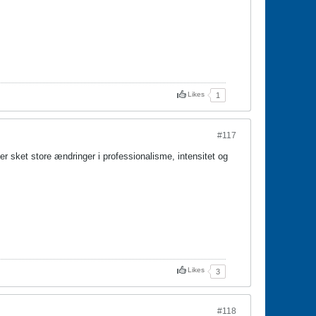
Likes
1
#117
 sket store ændringer i professionalisme, intensitet og
Likes
3
#118