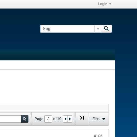
Login
Page
of
10
Filter
#106