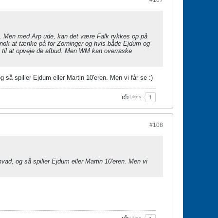
#107
bbe. Men med Arp ude, kan det være Falk rykkes op på
r nok at tænke på for Zorninger og hvis både Ejdum og
, til at opveje de afbud. Men WM kan overraske
 så spiller Ejdum eller Martin 10'eren. Men vi får se :)
Likes
1
#108
vad, og så spiller Ejdum eller Martin 10'eren. Men vi