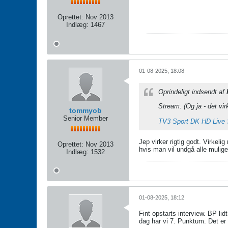
Oprettet:
Nov 2013
Indlæg:
1467
01-08-2025, 18:08
Oprindeligt indsendt af
Stream. (Og ja - det vi
tommyob
Senior Member
TV3 Sport DK HD Live S
Jep virker rigtig godt. Virkel
Oprettet:
Nov 2013
hvis man vil undgå alle mulig
Indlæg:
1532
01-08-2025, 18:12
Fint opstarts interview. BP lid
dag har vi 7. Punktum. Det er 