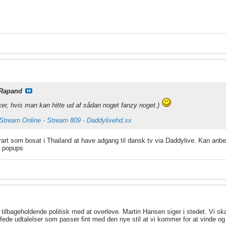
Rapand
rker, hvis man kan hitte ud af sådan noget fanzy noget.)
tream Online - Stream 809 - Daddylivehd.sx
ig rart som bosat i Thailand at have adgang til dansk tv via Daddylive. Kan an
e popups
t tilbageholdende politisk med at overleve. Martin Hansen siger i stedet. Vi sk
fede udtalelser som passer fint med den nye stil at vi kommer for at vinde og 