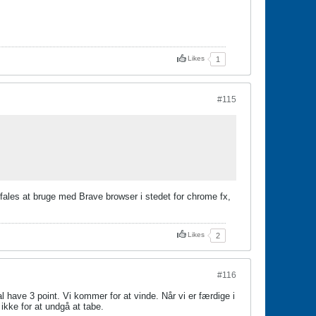
Likes
1
#115
befales at bruge med Brave browser i stedet for chrome fx,
Likes
2
#116
al have 3 point. Vi kommer for at vinde. Når vi er færdige i
ikke for at undgå at tabe.