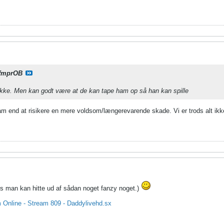
fmprOB
 ikke. Men kan godt være at de kan tape ham op så han kan spille
m end at risikere en mere voldsom/længerevarende skade. Vi er trods alt ikke 
vis man kan hitte ud af sådan noget fanzy noget.)
Online - Stream 809 - Daddylivehd.sx