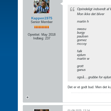
Oprindeligt indsendt af
Mon ikke det bliver
Kappen1975
martin h
Senior Member
owusu
burgy
Oprettet:
May 2018
paulsen
Indlæg:
237
gomez
mccoy
falk
ejdum
martin w
grott
ganus
også….grubbe for ejdum 
Det er et godt bud. Men det k
01-08-2025, 13:14