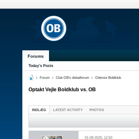
Forums
Today's Posts
Forum
Club OB's debatforum
Odense Boldklub
Optakt Vejle Boldklub vs. OB
INDLÆG
LATEST ACTIVITY
PHOTOS
01-08-2025, 12:50