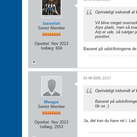
Oprindeligt indsendt af
Vil blive meget overras
lasselsh
Arps plads, men så mang
Senior Member
Arp er ude, så sælger j
postitivt.
Oprettet:
Nov 2013
Indlæg:
604
Baseret på udskiftningerne de 
01-08-2025, 13:17
Oprindeligt indsendt af
Baseret på udskiftninge
Mwape
får se :)
Senior Member
Ja, det kan du have ret i. Lad
Oprettet:
Nov 2013
Indlæg:
2553