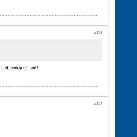
#113
i et medaljeslutspil !
#114