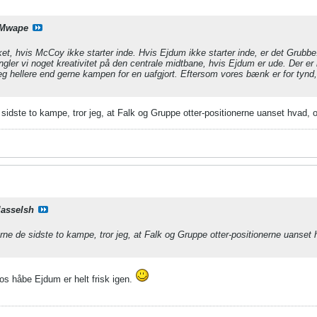
Mwape
ket, hvis McCoy ikke starter inde. Hvis Ejdum ikke starter inde, er det Gru
ler vi noget kreativitet på den centrale midtbane, hvis Ejdum er ude. Der e
eg hellere end gerne kampen for en uafgjort. Eftersom vores bænk er for tynd
sidste to kampe, tror jeg, at Falk og Gruppe otter-positionerne uanset hvad, og
lasselsh
rne de sidste to kampe, tror jeg, at Falk og Gruppe otter-positionerne uanset h
 os håbe Ejdum er helt frisk igen.