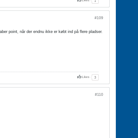
Likes
1
#109
aber point, når der endnu ikke er købt ind på flere pladser.
Likes
3
#110