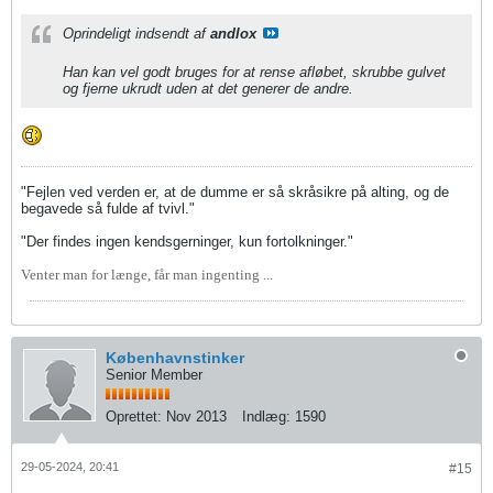
Oprindeligt indsendt af
andlox
Han kan vel godt bruges for at rense afløbet, skrubbe gulvet
og fjerne ukrudt uden at det generer de andre.
"Fejlen ved verden er, at de dumme er så skråsikre på alting, og de
begavede så fulde af tvivl."
"Der findes ingen kendsgerninger, kun fortolkninger."
Venter man for længe, får man ingenting ...
Københavnstinker
Senior Member
Oprettet:
Nov 2013
Indlæg:
1590
29-05-2024, 20:41
#15