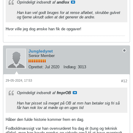
Oprindeligt indsendt af
andlox
Han kan vel godt bruges for at rense afløbet, skrubbe gulvet
og fjerne ukrudt uden at det generer de andre.
Hvor ville jeg dog ønske han fik de opgaver!
Jungledyret
Senior Member
Oprettet:
Jul 2020
Indlæg:
3013
29-05-2024, 17:53
#12
Oprindeligt indsendt af
fmprOB
Han har pisset så meget på OB at mm han betaler sig fri så
får han nok lov at møde op en uges tid
Håber den fulde historie kommer frem en dag.
Fodboldmæssigt var han overvurderet fra dag ét (tung og teknisk
dårlig), men han havde pondus og virkede også til at have marginalt