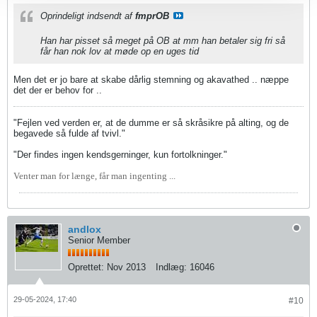
Oprindeligt indsendt af
fmprOB
Han har pisset så meget på OB at mm han betaler sig fri så
får han nok lov at møde op en uges tid
Men det er jo bare at skabe dårlig stemning og akavathed .. næppe
det der er behov for ..
"Fejlen ved verden er, at de dumme er så skråsikre på alting, og de
begavede så fulde af tvivl."
"Der findes ingen kendsgerninger, kun fortolkninger."
Venter man for længe, får man ingenting ...
andlox
Senior Member
Oprettet:
Nov 2013
Indlæg:
16046
29-05-2024, 17:40
#10