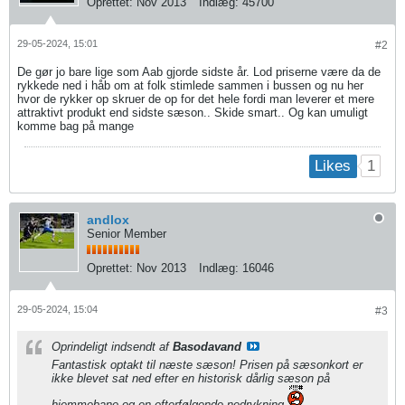
Oprettet:
Nov 2013
Indlæg:
45700
29-05-2024, 15:01
#2
De gør jo bare lige som Aab gjorde sidste år. Lod priserne være da de
rykkede ned i håb om at folk stimlede sammen i bussen og nu her
hvor de rykker op skruer de op for det hele fordi man leverer et mere
attraktivt produkt end sidste sæson.. Skide smart.. Og kan umuligt
komme bag på mange
1
Likes
andlox
Senior Member
Oprettet:
Nov 2013
Indlæg:
16046
29-05-2024, 15:04
#3
Oprindeligt indsendt af
Basodavand
Fantastisk optakt til næste sæson! Prisen på sæsonkort er
ikke blevet sat ned efter en historisk dårlig sæson på
hjemmebane og en efterfølgende nedrykning