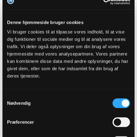
Kielberg
Senior Member
Denne hjemmeside bruger cookies
Vi bruger cookies til at tilpasse vores indhold, til at vise
Oprettet:
Dec 2015
Indlæg:
7872
dig funktioner til sociale medier og til at analysere vores
29-05-2024, 16:41
trafik. Vi deler også oplysninger om din brug af vores
#7
hjemmeside med vores analysepartnere. Vores partnere
Oprindeligt indsendt af
jojo
kan kombinere disse data med andre oplysninger, du har
Ser frem til 2 kampe, OB-Esbjerg og Esbjerg-OB, og så kan
givet dem, eller som de har indsamlet fra din brug af
der potentielt blive en pokalkamp eller to. Tænker jeg skaffer
de par billetter på dagen, sæsonkortet skal i 499 kr såfremt
deres tjenester.
det skal være aktuelt.
Det bliver jo nok 4 opgør mod Esbjerg. Under forudsætning vi slutter i
samme halvdel
Samtykkevalg
Nødvendig
fmprOB
Præferencer
Senior Member
Oprettet:
Nov 2013
Indlæg:
45700