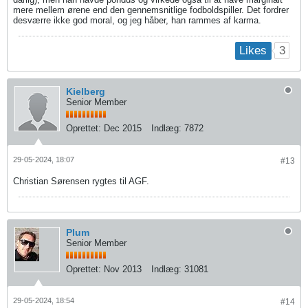
mere mellem ørene end den gennemsnitlige fodboldspiller. Det fordrer
desværre ikke god moral, og jeg håber, han rammes af karma.
3
Likes
Kielberg
Senior Member
Oprettet:
Dec 2015
Indlæg:
7872
29-05-2024, 18:07
#13
Christian Sørensen rygtes til AGF.
Plum
Senior Member
Oprettet:
Nov 2013
Indlæg:
31081
29-05-2024, 18:54
#14