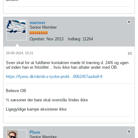
manner
Senior Member
Oprettet:
Nov 2013
Indlæg:
11264
29-05-2024, 15:21
#5
Sven skal for at fuldfører kontakten møde til træning d. 24/6 og ugen
ud inden han er fritstillet .. hvis ikke han aftaler andet med OB.
https://fyens.dk/ob/ob-s-tyske-probl...0062457aa4a9-9
Believe OB
½ sæsoner der bare skal overstås findes ikke
Ligegyldige kampe eksisterer ikke
Plum
Senior Member