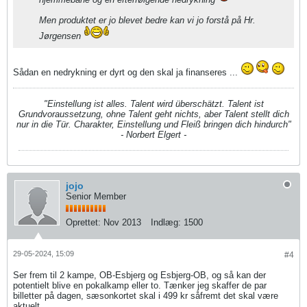
Men produktet er jo blevet bedre kan vi jo forstå på Hr.
Jørgensen
Sådan en nedrykning er dyrt og den skal ja finanseres ...
"Einstellung ist alles. Talent wird überschätzt. Talent ist
Grundvoraussetzung, ohne Talent geht nichts, aber Talent stellt dich
nur in die Tür. Charakter, Einstellung und Fleiß bringen dich hindurch"
- Norbert Elgert -
jojo
Senior Member
Oprettet:
Nov 2013
Indlæg:
1500
29-05-2024, 15:09
#4
Ser frem til 2 kampe, OB-Esbjerg og Esbjerg-OB, og så kan der
potentielt blive en pokalkamp eller to. Tænker jeg skaffer de par
billetter på dagen, sæsonkortet skal i 499 kr såfremt det skal være
aktuelt.