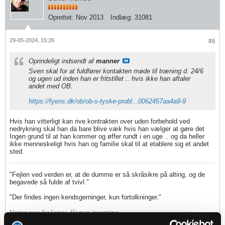
Oprettet:
Nov 2013
Indlæg:
31081
29-05-2024, 15:26
#6
Oprindeligt indsendt af
manner
Sven skal for at fuldfører kontakten møde til træning d. 24/6
og ugen ud inden han er fritstillet .. hvis ikke han aftaler
andet med OB.
https://fyens.dk/ob/ob-s-tyske-probl...0062457aa4a9-9
Hvis han vitterligt kan rive kontrakten over uden forbehold ved
nedrykning skal han da bare blive væk hvis han vælger at gøre det
Ingen grund til at han kommer og øffer rundt i en uge .. og da heller
ikke menneskeligt hvis han og familie skal til at etablere sig et andet
sted.
"Fejlen ved verden er, at de dumme er så skråsikre på alting, og de
begavede så fulde af tvivl."
"Der findes ingen kendsgerninger, kun fortolkninger."
Venter man for længe, får man ingenting ...