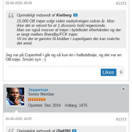
20-06-2025, 09:34
#1372
Oprindeligt indsendt af
Kielberg
15.000 OB trøjer solgt siden nedrykningen sidste år. Mon
ikke det er rekord for et 1.divisions hold nogensinde.
Man ser også masser af trøjer i bybilledet efterhånden og der
er langt mellem Brøndby/FCK trøjer.
Vil tro der er ganske få klubber i superligaen der kan matche
det antal.
Jeg var på Copenhell i går og så kun én i fodboldtrøje, og det var en
OB-trøje. Smukt syn :-)
9
Likes
Jeppetoje
Senior Member
Oprettet:
Dec 2016
Indlæg:
1475
20-06-2025, 10:07
#1373
Oprindeligt indsendt af
OleKBH