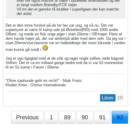
Man ser også masser af trøjer i bybilledet efterhånden og der
er langt mellem Brøndby/FCK trøjer.
Vil tro der er ganske få klubber i superligaen der kan matche
det antal.
Det er den store forskel på da far her var ung, og så nu. Det var
supersyret at være til kamp ude på Østerbro(B93) med 1000 andre
OBere, og møde en flok unge piger i start-20erne i OB-trøjer. Flere af
dem havde trøjer på, der var ældre/på alder med dem selv. Da jeg var i
start-20erne/slut-teensne var en fodboldtrøje det mest kiksede i verden
man kunne gå rundt i.
Jeg er sgu ligeglad med at de står og tager nogle selfies nede bagved
Stiften. Det er ca en milliard gange bedre end da vi var 63 mennesker
til en SL-kamp i Farum i 00erne
"Ohne sauhunde geht es nicht!" - Maik Franz
Kluden Krew - O'ense Internationals
10
Likes
Previous
1
89
90
91
92