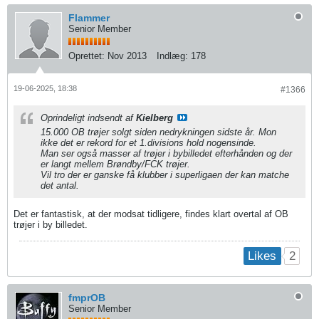
Flammer
Senior Member
Oprettet:
Nov 2013
Indlæg:
178
19-06-2025, 18:38
#1366
Oprindeligt indsendt af
Kielberg
15.000 OB trøjer solgt siden nedrykningen sidste år. Mon
ikke det er rekord for et 1.divisions hold nogensinde.
Man ser også masser af trøjer i bybilledet efterhånden og der
er langt mellem Brøndby/FCK trøjer.
Vil tro der er ganske få klubber i superligaen der kan matche
det antal.
Det er fantastisk, at der modsat tidligere, findes klart overtal af OB
trøjer i by billedet.
2
Likes
fmprOB
Senior Member