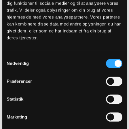
trøjer den første sæson
dig funktioner til sociale medier og til at analysere vores
trafik. Vi deler også oplysninger om din brug af vores
1
Likes
hjemmeside med vores analysepartnere. Vores partnere
kan kombinere disse data med andre oplysninger, du har
givet dem, eller som de har indsamlet fra din brug af
Jeppetoje
Senior Member
deres tjenester.
Oprettet:
Dec 2016
Indlæg:
1475
Samtykkevalg
19-06-2025, 22:40
#1370
Nødvendig
Oprindeligt indsendt af
fmprOB
Præferencer
Ja det kunne blive vildt. Falk alene ville sælge 5.000-10.000
ekstra trøjer den første sæson
Arrrrh
Statistik
siden 1887
Marketing
2
Likes