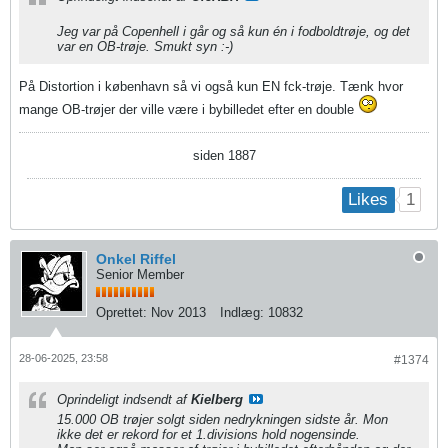
Jeg var på Copenhell i går og så kun én i fodboldtrøje, og det
var en OB-trøje. Smukt syn :-)
På Distortion i københavn så vi også kun EN fck-trøje. Tænk hvor
mange OB-trøjer der ville være i bybilledet efter en double
siden 1887
1
Likes
Onkel Riffel
Senior Member
Oprettet:
Nov 2013
Indlæg:
10832
28-06-2025, 23:58
#1374
Oprindeligt indsendt af
Kielberg
15.000 OB trøjer solgt siden nedrykningen sidste år. Mon
ikke det er rekord for et 1.divisions hold nogensinde.