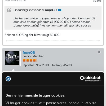
19-06-2025, 20:54
#1368
Oprindeligt indsendt af
fmprOB
Det har helt sikkert hjulpen med en shop inde i Centrum. Så
mon ikke at man går efter 15.000-20.000 i denne sæson.
Burde være muligt hvis der kommer lidt sportslig succes
Eriksen til OB og der bliver solgt 50.000
fmprOB
Senior Member
Oprettet:
Nov 2013
Indlæg:
45733
19-06-2025, 21:01
#1369
Oprindeligt indsendt af
claudes1
Eriksen til OB og der bliver solgt 50.000
Denne hjemmeside bruger cookies
Vi bruger cookies til at tilpasse vores indhold, til at vise
Ja det kunne blive vildt. Falk alene ville sælge 5.000-10.000 ekstra