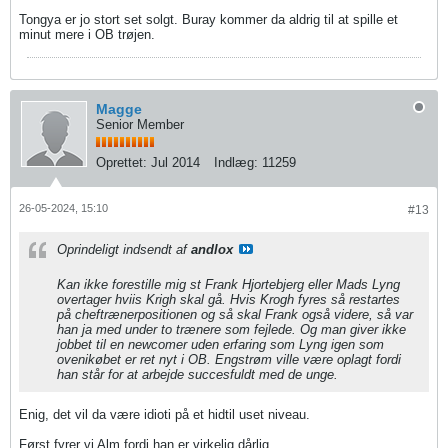
Tongya er jo stort set solgt. Buray kommer da aldrig til at spille et
minut mere i OB trøjen.
Magge
Senior Member
Oprettet:
Jul 2014
Indlæg:
11259
26-05-2024, 15:10
#13
Oprindeligt indsendt af
andlox
Kan ikke forestille mig st Frank Hjortebjerg eller Mads Lyng
overtager hviis Krigh skal gå. Hvis Krogh fyres så restartes
på cheftrænerpositionen og så skal Frank også videre, så var
han ja med under to trænere som fejlede. Og man giver ikke
jobbet til en newcomer uden erfaring som Lyng igen som
ovenikøbet er ret nyt i OB. Engstrøm ville være oplagt fordi
han står for at arbejde succesfuldt med de unge.
Enig, det vil da være idioti på et hidtil uset niveau.
Først fyrer vi Alm fordi han er virkelig dårlig.