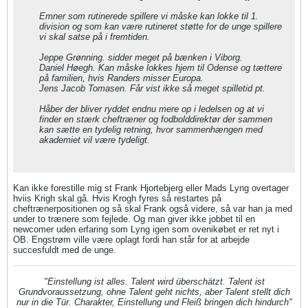
Emner som rutinerede spillere vi måske kan lokke til 1.
division og som kan være rutineret støtte for de unge spillere
vi skal satse på i fremtiden.
Jeppe Grønning. sidder meget på bænken i Viborg.
Daniel Høegh. Kan måske lokkes hjem til Odense og tættere
på familien, hvis Randers misser Europa.
Jens Jacob Tomasen. Får vist ikke så meget spilletid pt.
Håber der bliver ryddet endnu mere op i ledelsen og at vi
finder en stærk cheftræner og fodbolddirektør der sammen
kan sætte en tydelig retning, hvor sammenhængen med
akademiet vil være tydeligt.
Kan ikke forestille mig st Frank Hjortebjerg eller Mads Lyng overtager
hviis Krigh skal gå. Hvis Krogh fyres så restartes på
cheftrænerpositionen og så skal Frank også videre, så var han ja med
under to trænere som fejlede. Og man giver ikke jobbet til en
newcomer uden erfaring som Lyng igen som ovenikøbet er ret nyt i
OB. Engstrøm ville være oplagt fordi han står for at arbejde
succesfuldt med de unge.
"Einstellung ist alles. Talent wird überschätzt. Talent ist
Grundvoraussetzung, ohne Talent geht nichts, aber Talent stellt dich
nur in die Tür. Charakter, Einstellung und Fleiß bringen dich hindurch"