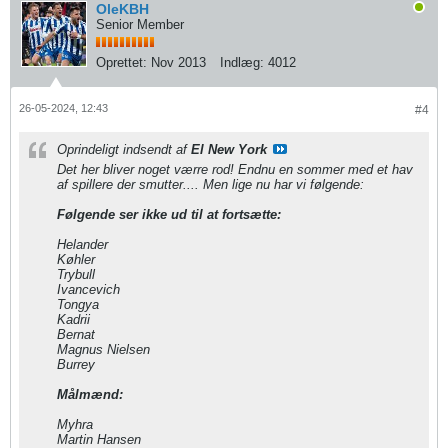
OleKBH
Senior Member
Oprettet:
Nov 2013
Indlæg:
4012
26-05-2024, 12:43
#4
Oprindeligt indsendt af
El New York
Det her bliver noget værre rod! Endnu en sommer med et hav
af spillere der smutter.... Men lige nu har vi følgende:
Følgende ser ikke ud til at fortsætte:
Helander
Køhler
Trybull
Ivancevich
Tongya
Kadrii
Bernat
Magnus Nielsen
Burrey
Målmænd:
Myhra
Martin Hansen