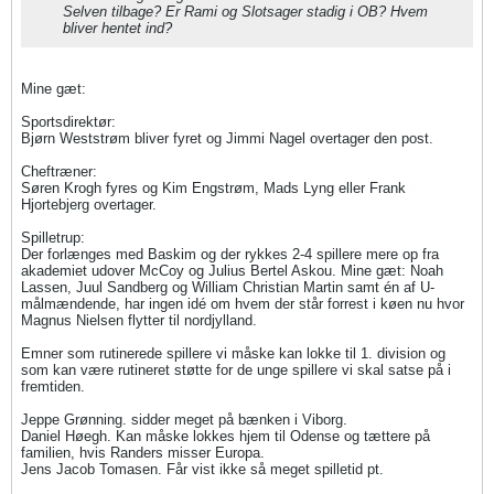
Selven tilbage? Er Rami og Slotsager stadig i OB? Hvem
bliver hentet ind?
Mine gæt:
Sportsdirektør:
Bjørn Weststrøm bliver fyret og Jimmi Nagel overtager den post.
Cheftræner:
Søren Krogh fyres og Kim Engstrøm, Mads Lyng eller Frank
Hjortebjerg overtager.
Spilletrup:
Der forlænges med Baskim og der rykkes 2-4 spillere mere op fra
akademiet udover McCoy og Julius Bertel Askou. Mine gæt: Noah
Lassen, Juul Sandberg og William Christian Martin samt én af U-
målmændende, har ingen idé om hvem der står forrest i køen nu hvor
Magnus Nielsen flytter til nordjylland.
Emner som rutinerede spillere vi måske kan lokke til 1. division og
som kan være rutineret støtte for de unge spillere vi skal satse på i
fremtiden.
Jeppe Grønning. sidder meget på bænken i Viborg.
Daniel Høegh. Kan måske lokkes hjem til Odense og tættere på
familien, hvis Randers misser Europa.
Jens Jacob Tomasen. Får vist ikke så meget spilletid pt.