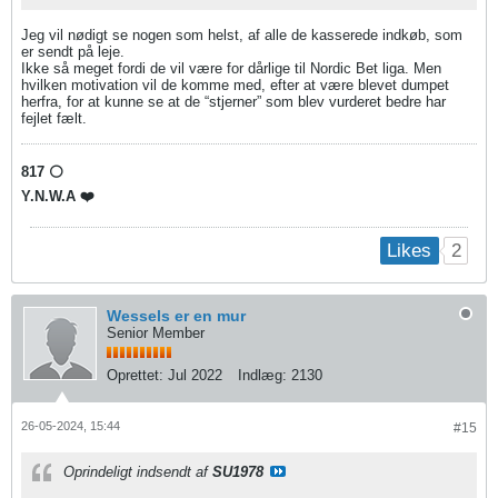
Jeg vil nødigt se nogen som helst, af alle de kasserede indkøb, som
er sendt på leje.
Ikke så meget fordi de vil være for dårlige til Nordic Bet liga. Men
hvilken motivation vil de komme med, efter at være blevet dumpet
herfra, for at kunne se at de “stjerner” som blev vurderet bedre har
fejlet fælt.
817 ⚪️
Y.N.W.A ❤️
2
Likes
Wessels er en mur
Senior Member
Oprettet:
Jul 2022
Indlæg:
2130
26-05-2024, 15:44
#15
Oprindeligt indsendt af
SU1978