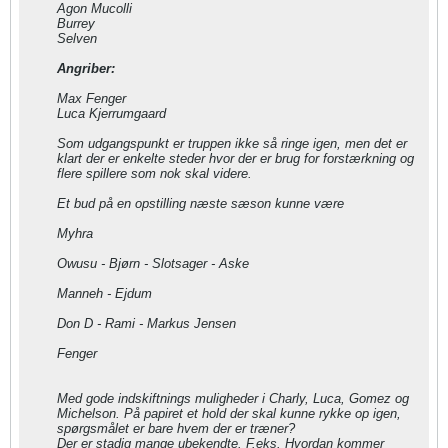
Agon Mucolli
Burrey
Selven
Angriber:
Max Fenger
Luca Kjerrumgaard
Som udgangspunkt er truppen ikke så ringe igen, men det er
klart der er enkelte steder hvor der er brug for forstærkning og
flere spillere som nok skal videre.
Et bud på en opstilling næste sæson kunne være
Myhra
Owusu - Bjørn - Slotsager - Aske
Manneh - Ejdum
Don D - Rami - Markus Jensen
Fenger
Med gode indskiftnings muligheder i Charly, Luca, Gomez og
Michelson. På papiret et hold der skal kunne rykke op igen,
spørgsmålet er bare hvem der er træner?
Der er stadig mange ubekendte. F.eks. Hvordan kommer