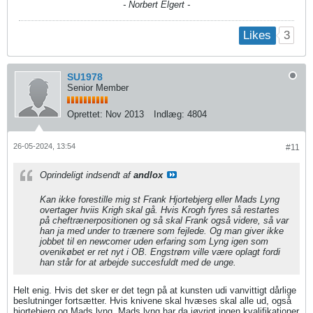
- Norbert Elgert -
3
Likes
SU1978
Senior Member
Oprettet:
Nov 2013
Indlæg:
4804
26-05-2024, 13:54
#11
Oprindeligt indsendt af
andlox
Kan ikke forestille mig st Frank Hjortebjerg eller Mads Lyng
overtager hviis Krigh skal gå. Hvis Krogh fyres så restartes
på cheftrænerpositionen og så skal Frank også videre, så var
han ja med under to trænere som fejlede. Og man giver ikke
jobbet til en newcomer uden erfaring som Lyng igen som
ovenikøbet er ret nyt i OB. Engstrøm ville være oplagt fordi
han står for at arbejde succesfuldt med de unge.
Helt enig. Hvis det sker er det tegn på at kunsten udi vanvittigt dårlige
beslutninger fortsætter. Hvis knivene skal hvæses skal alle ud, også
hjortebjerg og Mads lyng. Mads lyng har da iøvrigt ingen kvalifikationer