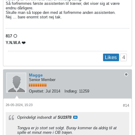
Så forfremmes første assistenten til træner, det viser sig at være
endnu dårligere.
Skulle man så toppe den med at forfremme anden assistenten.
Nej … bare enormt stort nej tak.
817 ⚪️
Y.N.W.A ❤️
4
Likes
Magge
Senior Member
Oprettet:
Jul 2014
Indlæg:
11259
26-05-2024, 15:23
#14
Oprindeligt indsendt af
SU1978
Tongya er jo stort set solgt. Buray kommer da aldrig til at
spille et minut mere i OB trøjen.