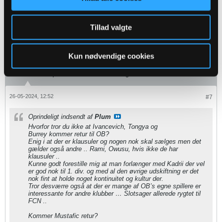
bliver måske, men min fornemmelse siger mig, at han søger andre
græsgange, på det signaler jeg har opfanget.
Tillad valgte
El New York
Senior Member
Kun nødvendige cookies
Oprettet:
Nov 2013
Indlæg:
3369
26-05-2024, 12:52
#7
Oprindeligt indsendt af
Plum
Hvorfor tror du ikke at Ivancevich, Tongya og
Burrey​ kommer retur til OB?
Enig i at der er klausuler og nogen nok skal sælges men det
gælder også andre .. Rami, Owusu, hvis ikke de har
klausuler ..
Kunne godt forestille mig at man forlænger med Kadrii der vel
er god nok til 1. div. og med al den øvrige udskiftning er det
nok fint at holde noget kontinuitet og kultur der.
Tror desværre også at der er mange af OB’s egne spillere er
interessante for andre klubber … Slotsager allerede rygtet til
FCN ..
Kommer Mustafic retur?