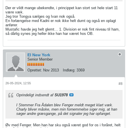
Der er vildt mange ubekendte, i princippet kan stort set hele start 11
være væk.
Jeg tror Tongya sælges og Ivan nok også.
En forlængelse med Kadrii er nok ikke helt dumt og også en oplagt
anfører.
Mustafic havde jeg helt glemt… 1. Division er nok fint niveau til ham,
så dårlig synes jeg heller ikke han har været hos OB.
El New York
Senior Member
Oprettet:
Nov 2013
Indlæg:
3369
26-05-2024, 12:55
#8
Oprindeligt indsendt af
SU1978
I Stemmer Fra Ådalen blev Fenger meldt meget klart væk.
Charly bliver måske, men min fornemmelse siger mig, at han
søger andre græsgange, på det signaler jeg har opfanget.
Øv med Fenger. Men han har sku også været god for os i foråret, helt