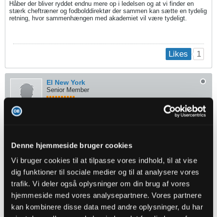
Håber der bliver ryddet endnu mere op i ledelsen og at vi finder en
stærk cheftræner og fodbolddirektør der sammen kan sætte en tydelig
retning, hvor sammenhængen med akademiet vil være tydeligt.
1
Likes
El New York
Senior Member
Oprettet:
Nov 2013
Indlæg:
3369
26-05-2024, 12:48
#5
Denne hjemmeside bruger cookies
Oprindeligt indsendt af
SU1978
Vi bruger cookies til at tilpasse vores indhold, til at vise
Tak for oversigten.
dig funktioner til sociale medier og til at analysere vores
Hvorfor mener du ikke at Ivansevic og Kadrii fortsætter? Du
har Buray til både at blive og smutte? Rami bliver under ingen
trafik. Vi deler også oplysninger om din brug af vores
omstændigheder, det har agenten meldt klart ud. Max Fenger
hjemmeside med vores analysepartnere. Vores partnere
fortsætter desværre ikke. Charly tror jeg også er meget
meget tvivlsom.
kan kombinere disse data med andre oplysninger, du har