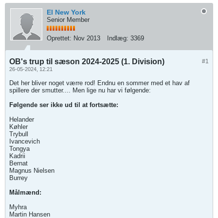
El New York
Senior Member
Oprettet:
Nov 2013
Indlæg:
3369
OB's trup til sæson 2024-2025 (1. Division)
#1
26-05-2024, 12:21
Det her bliver noget værre rod! Endnu en sommer med et hav af
spillere der smutter.... Men lige nu har vi følgende:
Følgende ser ikke ud til at fortsætte:
Helander
Køhler
Trybull
Ivancevich
Tongya
Kadrii
Bernat
Magnus Nielsen
Burrey
Målmænd:
Myhra
Martin Hansen