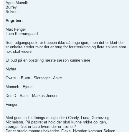
Agon Mucolli
Burrey
Selven
Angriber:
Max Fenger
Luca Kjerrumgaard
Som udgangspunkt er truppen ikke så ringe igen, men det er klart der
er enkelte steder hvor der er brug for forstærkning og flere spillere som
nok skal videre.
Et bud på en opstilling næste sæson kunne være
Myhra
Owusu - Bjørn - Slotsager - Aske
Manneh - Ejdum
Don D - Rami - Markus Jensen
Fenger
Med gode indskiftnings muligheder i Charly, Luca, Gomez og
Michelson. På papiret et hold der skal kunne rykke op igen,
spørgsmålet er bare hvem der er træner?
Der er stadig mange ubekendte. F.eks. Hvordan kommer Selven