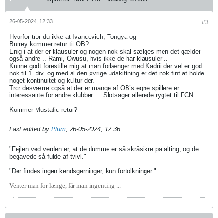
26-05-2024, 12:33
#3
Hvorfor tror du ikke at Ivancevich, Tongya og
Burrey​ kommer retur til OB?
Enig i at der er klausuler og nogen nok skal sælges men det gælder
også andre .. Rami, Owusu, hvis ikke de har klausuler ..
Kunne godt forestille mig at man forlænger med Kadrii der vel er god
nok til 1. div. og med al den øvrige udskiftning er det nok fint at holde
noget kontinuitet og kultur der.
Tror desværre også at der er mange af OB’s egne spillere er
interessante for andre klubber … Slotsager allerede rygtet til FCN ..
Kommer Mustafic retur?
Last edited by
Plum
;
26-05-2024, 12:36
.
"Fejlen ved verden er, at de dumme er så skråsikre på alting, og de
begavede så fulde af tvivl."
"Der findes ingen kendsgerninger, kun fortolkninger."
Venter man for længe, får man ingenting ...