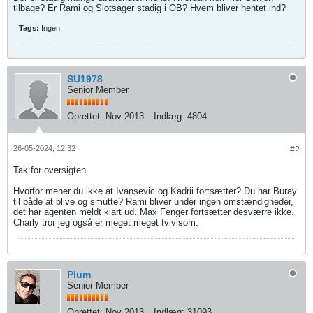
tilbage? Er Rami og Slotsager stadig i OB? Hvem bliver hentet ind?
Tags:
Ingen
SU1978
Senior Member
Oprettet:
Nov 2013
Indlæg:
4804
26-05-2024, 12:32
#2
Tak for oversigten.
Hvorfor mener du ikke at Ivansevic og Kadrii fortsætter? Du har Buray
til både at blive og smutte? Rami bliver under ingen omstændigheder,
det har agenten meldt klart ud. Max Fenger fortsætter desværre ikke.
Charly tror jeg også er meget meget tvivlsom.
Plum
Senior Member
Oprettet:
Nov 2013
Indlæg:
31093