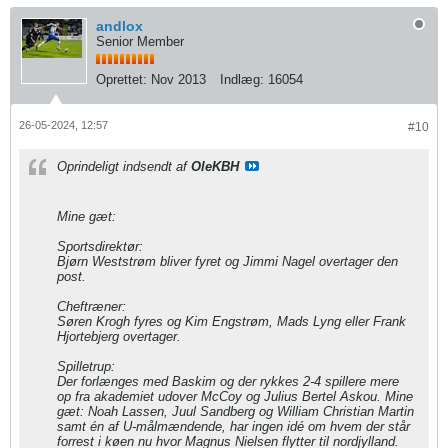
andlox
Senior Member
Oprettet:
Nov 2013
Indlæg:
16054
26-05-2024, 12:57
#10
Oprindeligt indsendt af
OleKBH
Mine gæt:
Sportsdirektør:
Bjørn Weststrøm bliver fyret og Jimmi Nagel overtager den
post.
Cheftræner:
Søren Krogh fyres og Kim Engstrøm, Mads Lyng eller Frank
Hjortebjerg overtager.
Spilletrup:
Der forlænges med Baskim og der rykkes 2-4 spillere mere
op fra akademiet udover McCoy og Julius Bertel Askou. Mine
gæt: Noah Lassen, Juul Sandberg og William Christian Martin
samt én af U-målmændende, har ingen idé om hvem der står
forrest i køen nu hvor Magnus Nielsen flytter til nordjylland.