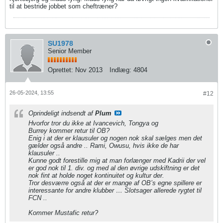
til at bestride jobbet som cheftræner?
SU1978
Senior Member
Oprettet:
Nov 2013
Indlæg:
4804
26-05-2024, 13:55
#12
Oprindeligt indsendt af
Plum
Hvorfor tror du ikke at Ivancevich, Tongya og
Burrey​ kommer retur til OB?
Enig i at der er klausuler og nogen nok skal sælges men det
gælder også andre .. Rami, Owusu, hvis ikke de har
klausuler ..
Kunne godt forestille mig at man forlænger med Kadrii der vel
er god nok til 1. div. og med al den øvrige udskiftning er det
nok fint at holde noget kontinuitet og kultur der.
Tror desværre også at der er mange af OB’s egne spillere er
interessante for andre klubber … Slotsager allerede rygtet til
FCN ..
Kommer Mustafic retur?