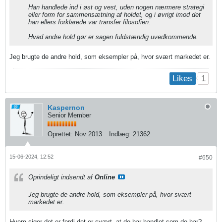
Han handlede ind i øst og vest, uden nogen nærmere strategi
eller form for sammensætning af holdet, og i øvrigt imod det
han ellers forklarede var transfer filosofien.
Hvad andre hold gør er sagen fuldstændig uvedkommende.
Jeg brugte de andre hold, som eksempler på, hvor svært markedet er.
1
Likes
Kaspernon
Senior Member
Oprettet:
Nov 2013
Indlæg:
21362
15-06-2024, 12:52
#650
Oprindeligt indsendt af
Online
Jeg brugte de andre hold, som eksempler på, hvor svært
markedet er.
Hvem siger det er fordi det er svært, at de har handlet som de har?