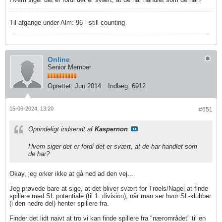
Til-afgange under Alm: 96 - still counting
Online
Senior Member
Oprettet:
Jun 2014
Indlæg:
6912
15-06-2024, 13:20
#651
Oprindeligt indsendt af
Kaspernon
Hvem siger det er fordi det er svært, at de har handlet som
de har?
Okay, jeg orker ikke at gå ned ad den vej...
Jeg prøvede bare at sige, at det bliver svært for Troels/Nagel at finde
spillere med SL potentiale (til 1. division), når man ser hvor SL-klubber
(i den nedre del) henter spillere fra.
Finder det lidt naivt at tro vi kan finde spillere fra "nærområdet" til en