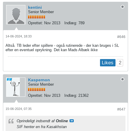
kentini
Senior Member
Oprettet:
Nov 2013
Indlæg:
789
14-06-2024, 18:33
#646
Altså. TB leder efter spillere - også rutinerede - der kan bruges i SL
efter en eventuel oprykning. Det kan Mads Albæk ikke
2
Likes
Kaspernon
Senior Member
Oprettet:
Nov 2013
Indlæg:
21362
15-06-2024, 07:35
#647
Oprindeligt indsendt af
Online
SIF henter en fra Kasakhstan