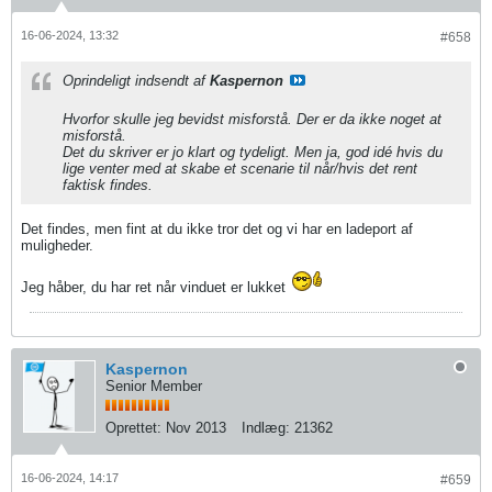
16-06-2024, 13:32
#658
Oprindeligt indsendt af
Kaspernon
Hvorfor skulle jeg bevidst misforstå. Der er da ikke noget at
misforstå.
Det du skriver er jo klart og tydeligt. Men ja, god idé hvis du
lige venter med at skabe et scenarie til når/hvis det rent
faktisk findes.
Det findes, men fint at du ikke tror det og vi har en ladeport af
muligheder.
Jeg håber, du har ret når vinduet er lukket
Kaspernon
Senior Member
Oprettet:
Nov 2013
Indlæg:
21362
16-06-2024, 14:17
#659