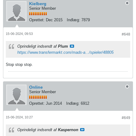
Kielberg
Senior Member
Oprettet:
Dec 2015
Indlæg:
7879
15-06-2024, 09:53
#648
Oprindeligt indsendt af
Plum
https://www.transfermarkt.com/mads-a.../spieler/48805
Stop stop stop.
Online
Senior Member
Oprettet:
Jun 2014
Indlæg:
6912
15-06-2024, 10:27
#649
Oprindeligt indsendt af
Kaspernon