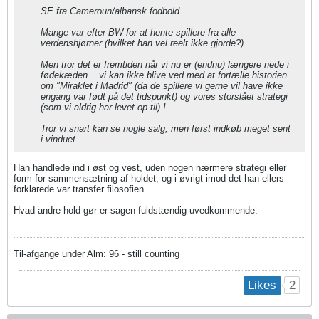
SE fra Cameroun/albansk fodbold
Mange var efter BW for at hente spillere fra alle
verdenshjørner (hvilket han vel reelt ikke gjorde?).
Men tror det er fremtiden når vi nu er (endnu) længere nede i
fødekæden... vi kan ikke blive ved med at fortælle historien
om "Miraklet i Madrid" (da de spillere vi gerne vil have ikke
engang var født på det tidspunkt) og vores storslået strategi
(som vi aldrig har levet op til) !
Tror vi snart kan se nogle salg, men først indkøb meget sent
i vinduet.
Han handlede ind i øst og vest, uden nogen nærmere strategi eller
form for sammensætning af holdet, og i øvrigt imod det han ellers
forklarede var transfer filosofien.
Hvad andre hold gør er sagen fuldstændig uvedkommende.
Til-afgange under Alm: 96 - still counting
2
Likes