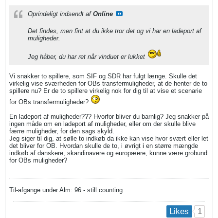
Oprindeligt indsendt af
Online
Det findes, men fint at du ikke tror det og vi har en ladeport af
muligheder.
Jeg håber, du har ret når vinduet er lukket
Vi snakker to spillere, som SIF og SDR har fulgt længe. Skulle det
virkelig vise sværheden for OBs transfermuligheder, at de henter de to
spillere nu? Er de to spillere virkelig nok for dig til at vise et scenarie
for OBs transfermuligheder?
En ladeport af muligheder??? Hvorfor bliver du barnlig? Jeg snakker på
ingen måde om en ladeport af muligheder, eller om der skulle blive
færre muligheder, for den sags skyld.
Jeg siger til dig, at sølle to indkøb da ikke kan vise hvor svært eller let
det bliver for OB. Hvordan skulle de to, i øvrigt i en større mængde
indkøb af danskere, skandinavere og europæere, kunne være grobund
for OBs muligheder?
Til-afgange under Alm: 96 - still counting
1
Likes