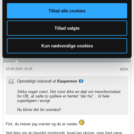
Ligegyldige kampe eksisterer ikke
Tillad alle cookies
4
Likes
Tillad valgte
Online
Senior Member
Kun nødvendige cookies
Oprettet:
Jun 2014
Indlæg:
6912
15-06-2024, 15:26
#654
Oprindeligt indsendt af
Kaspernon
Sikke noget vrøvl. Det viser ikke en døjt om transfervinduet
for OB, at sølle to spillere er hentet "der fra"... til hele
superligaen i øvrigt.
Nu bliver det for useriøst!
Fint, du mener jeg vrøvler og du er seriøs
Ved ikke om du bevidst misforstår, hvad jeg skriver, men fred være