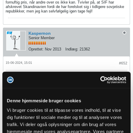
fornuftig pris, når andre over os ikke kan. Tvivler på, at SIF har
afskrevet Skandinavien fordi de har forelsket sig i tidligere sovjetiske
republikker, men jeg kan selvfølgelig igen tage fejl!
Kaspernon
Senior Member
Oprettet:
Nov 2013
Indlæg:
21362
15-06-2024, 15:01
#652
Oprindeligt indsendt af
Online
Okay, jeg orker ikke at gå ned ad den vej...
Jeg prøvede bare at sige, at det bliver svært for Troels/Nagel
at finde spillere med SL potentiale (til 1. division), når man
Denne hjemmeside bruger cookies
ser hvor SL-klubber (i den nedre del) henter spillere fra.
Vi bruger cookies til at tilpasse vores indhold, til at vise
Finder det lidt naivt at tro vi kan finde spillere fra
"nærområdet" til en fornuftig pris, når andre over os ikke kan.
dig funktioner til sociale medier og til at analysere vores
Tvivler på, at SIF har afskrevet Skandinavien fordi de har
trafik. Vi deler også oplysninger om din brug af vores
forelsket sig i tidligere sovjetiske republikker, men jeg kan
selvfølgelig igen tage fejl!
hjemmeside med vores analysepartnere. Vores partnere