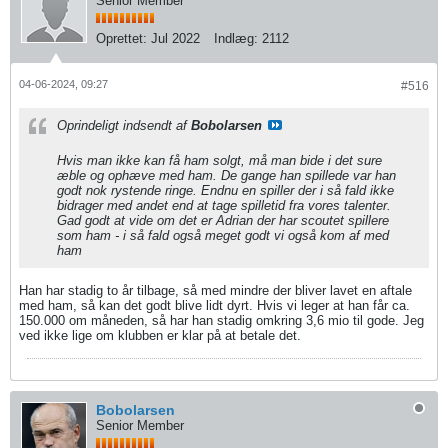
Senior Member
Oprettet:
Jul 2022
Indlæg:
2112
04-06-2024, 09:27
#516
Oprindeligt indsendt af
Bobolarsen
Hvis man ikke kan få ham solgt, må man bide i det sure
æble og ophæve med ham. De gange han spillede var han
godt nok rystende ringe. Endnu en spiller der i så fald ikke
bidrager med andet end at tage spilletid fra vores talenter.
Gad godt at vide om det er Adrian der har scoutet spillere
som ham - i så fald også meget godt vi også kom af med
ham
Han har stadig to år tilbage, så med mindre der bliver lavet en aftale
med ham, så kan det godt blive lidt dyrt. Hvis vi leger at han får ca.
150.000 om måneden, så har han stadig omkring 3,6 mio til gode. Jeg
ved ikke lige om klubben er klar på at betale det.
Bobolarsen
Senior Member