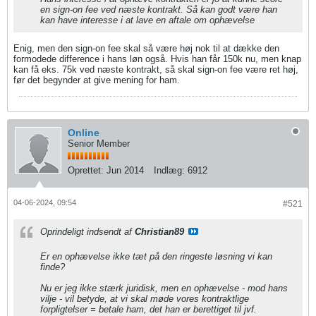
en sign-on fee ved næste kontrakt. Så kan godt være han
kan have interesse i at lave en aftale om ophævelse
Enig, men den sign-on fee skal så være høj nok til at dække den
formodede difference i hans løn også. Hvis han får 150k nu, men knap
kan få eks. 75k ved næste kontrakt, så skal sign-on fee være ret høj,
før det begynder at give mening for ham.
Online
Senior Member
Oprettet:
Jun 2014
Indlæg:
6912
04-06-2024, 09:54
#521
Oprindeligt indsendt af
Christian89
Er en ophævelse ikke tæt på den ringeste løsning vi kan
finde?
Nu er jeg ikke stærk juridisk, men en ophævelse - mod hans
vilje - vil betyde, at vi skal møde vores kontraktlige
forpligtelser = betale ham, det han er berettiget til jvf.