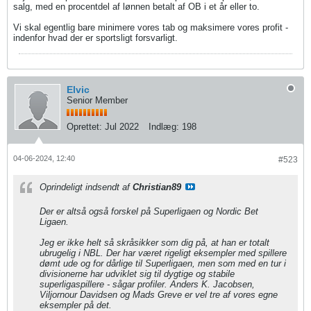
salg, med en procentdel af lønnen betalt af OB i et år eller to.
Vi skal egentlig bare minimere vores tab og maksimere vores profit -
indenfor hvad der er sportsligt forsvarligt.
Elvic
Senior Member
Oprettet:
Jul 2022
Indlæg:
198
04-06-2024, 12:40
#523
Oprindeligt indsendt af
Christian89
Der er altså også forskel på Superligaen og Nordic Bet
Ligaen.
Jeg er ikke helt så skråsikker som dig på, at han er totalt
ubrugelig i NBL. Der har været rigeligt eksempler med spillere
dømt ude og for dårlige til Superligaen, men som med en tur i
divisionerne har udviklet sig til dygtige og stabile
superligaspillere - sågar profiler. Anders K. Jacobsen,
Viljornour Davidsen og Mads Greve er vel tre af vores egne
eksempler på det.