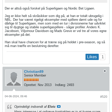
Der er altså også forskel på Superligaen og Nordic Bet Ligaen.
Jeg er ikke helt så skråsikker som dig på, at han er totalt ubrugelig i
NBL. Der har været rigeligt eksempler med spillere dømt ude og for
dårlige til Superligaen, men som med en tur i divisionerne har udviklet
sig til dygtige og stabile superligaspillere - sågar profiler. Anders K.
Jacobsen, Viljornour Davidsen og Mads Greve er vel tre af vores egne
eksempler på det.
Han skal have chancen for at træne sig på holdet i pre-season, og så
må man træffe en beslutning derefter.
1
Likes
Christian89
Senior Member
Oprettet:
Nov 2013
Indlæg:
2493
04-06-2024, 09:46
#520
Oprindeligt indsendt af
Elvic
Hans interesse i at ophæve kontrakten er jo at kunne score