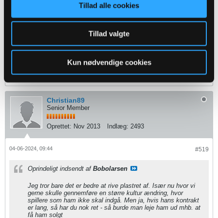
Tillad alle cookies
Oprettet:
Jul 2022
Indlæg:
198
Tillad valgte
04-06-2024, 09:37
#518
Hans interesse i at ophæve kontrakten er jo at kunne score en sign-on
fee ved næste kontrakt. Så kan godt være han kan have interesse i at
Kun nødvendige cookies
lave en aftale om ophævelse
Christian89
Senior Member
Oprettet:
Nov 2013
Indlæg:
2493
04-06-2024, 09:44
#519
Oprindeligt indsendt af
Bobolarsen
Jeg tror bare det er bedre at rive plastret af. Især nu hvor vi
gerne skulle gennemføre en større kultur ændring, hvor
spillere som ham ikke skal indgå. Men ja, hvis hans kontrakt
er lang, så har du nok ret - så burde man leje ham ud mhb. at
få ham solgt