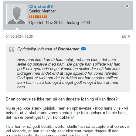
Christian89
Senior Member
Oprettet:
Nov 2013
Indlæg:
2493
04-06-2024, 09:25
#515
Oprindeligt indsendt af
Bobolarsen
Hvis man ikke kan få ham solgt, må man bide i det sure
æble og ophæve med ham. De gange han spillede var han
godt nok rystende ringe. Endnu en spiller der i så fald ikke
bidrager med andet end at tage spilletid fra vores talenter.
Gad godt at vide om det er Adrian der har scoutet spillere
som ham - i så fald også meget godt vi også kom af med
ham
Er en ophævelse ikke tæt på den ringeste løsning vi kan finde?
Nu er jeg ikke stærk juridisk, men en ophævelse - mod hans vilje - vil
betyde, at vi skal møde vores kontraktlige forpligtelser = betale ham,
det han er berettiget til jvf. kontrakten?
Hvis han er så godt betalt, hvorfor skulle han så acceptere at ophæve,
vel vidende, at han stiller sig selv ekstremt meget ringere til den
næste kontrakt, da han endnu intet har bevist?