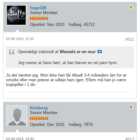
fmprOB
Senior Member
Oprettet:
Nov 2013
Indlæg:
45712
03-06-2024, 12:42
#511
Oprindeligt indsendt af
Wessels er en mur
Jeg mener at have hørt, at han hæver en ret pæn hyre.
Ja det tænker jeg. Mon ikke han får tilbudt 3-4 måneders løn for at
smutte eller man prøver at udleje ham igen. Ellers må han jo være
trupspiller i 1.div
Kielberg
Senior Member
Oprettet:
Dec 2015
Indlæg:
7879
03-06-2024, 19:40
#512