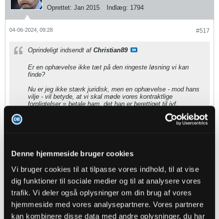
Oprettet:
Jan 2015
Indlæg:
1794
04-06-2024, 09:28
#517
Oprindeligt indsendt af
Christian89
Er en ophævelse ikke tæt på den ringeste løsning vi kan
finde?
Nu er jeg ikke stærk juridisk, men en ophævelse - mod hans
vilje - vil betyde, at vi skal møde vores kontraktlige
forpligtelser = betale ham, det han er berettiget til jvf.
kontrakten?
Hvis han er så godt betalt, hvorfor skulle han så acceptere at
ophæve, vel vidende, at han stiller sig selv ekstremt meget
ringere til den næste kontrakt, da han endnu intet har bevist?
Denne hjemmeside bruger cookies
Der må vel være en prioriteret rækkefølge af løsninger, hvor
en ophævelse af en kontrakt, hvor vi giver Mustafic en stor
Vi bruger cookies til at tilpasse vores indhold, til at vise
fed check med ud af døren må være sidste desperate
løsning.
dig funktioner til sociale medier og til at analysere vores
trafik. Vi deler også oplysninger om din brug af vores
1. Mustafic bliver solgt (drømmescenariet, med fed streg
under DRØMME)
hjemmeside med vores analysepartnere. Vores partnere
2. Mustafic slår til og etablerer sig som førsteholdsspiller og
løfter sit niveau (usandsynligt - men ikke umuligt)
kan kombinere disse data med andre oplysninger, du har