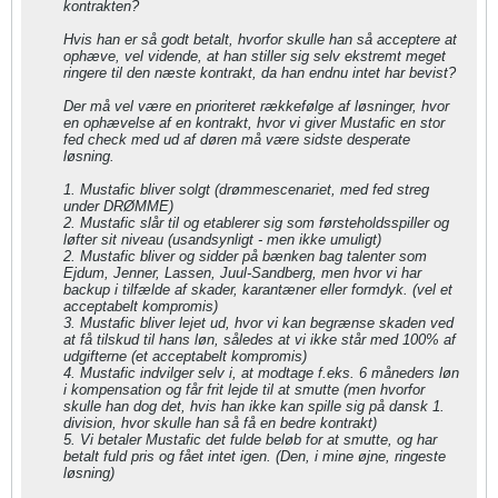
kontrakten?
Hvis han er så godt betalt, hvorfor skulle han så acceptere at
ophæve, vel vidende, at han stiller sig selv ekstremt meget
ringere til den næste kontrakt, da han endnu intet har bevist?
Der må vel være en prioriteret rækkefølge af løsninger, hvor
en ophævelse af en kontrakt, hvor vi giver Mustafic en stor
fed check med ud af døren må være sidste desperate
løsning.
1. Mustafic bliver solgt (drømmescenariet, med fed streg
under DRØMME)
2. Mustafic slår til og etablerer sig som førsteholdsspiller og
løfter sit niveau (usandsynligt - men ikke umuligt)
2. Mustafic bliver og sidder på bænken bag talenter som
Ejdum, Jenner, Lassen, Juul-Sandberg, men hvor vi har
backup i tilfælde af skader, karantæner eller formdyk. (vel et
acceptabelt kompromis)
3. Mustafic bliver lejet ud, hvor vi kan begrænse skaden ved
at få tilskud til hans løn, således at vi ikke står med 100% af
udgifterne (et acceptabelt kompromis)
4. Mustafic indvilger selv i, at modtage f.eks. 6 måneders løn
i kompensation og får frit lejde til at smutte (men hvorfor
skulle han dog det, hvis han ikke kan spille sig på dansk 1.
division, hvor skulle han så få en bedre kontrakt)
5. Vi betaler Mustafic det fulde beløb for at smutte, og har
betalt fuld pris og fået intet igen. (Den, i mine øjne, ringeste
løsning)