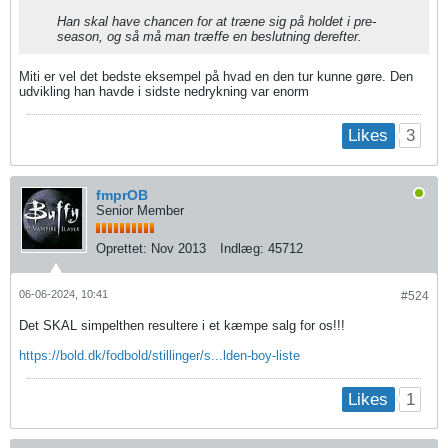
Han skal have chancen for at træne sig på holdet i pre-
season, og så må man træffe en beslutning derefter.
Miti er vel det bedste eksempel på hvad en den tur kunne gøre. Den
udvikling han havde i sidste nedrykning var enorm
3
Likes
fmprOB
Senior Member
Oprettet:
Nov 2013
Indlæg:
45712
06-06-2024, 10:41
#524
Det SKAL simpelthen resultere i et kæmpe salg for os!!!
https://bold.dk/fodbold/stillinger/s...lden-boy-liste
1
Likes