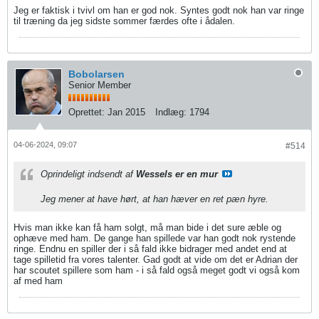
Jeg er faktisk i tvivl om han er god nok. Syntes godt nok han var ringe
til træning da jeg sidste sommer færdes ofte i ådalen.
Bobolarsen
Senior Member
Oprettet:
Jan 2015
Indlæg:
1794
04-06-2024, 09:07
#514
Oprindeligt indsendt af
Wessels er en mur
Jeg mener at have hørt, at han hæver en ret pæn hyre.
Hvis man ikke kan få ham solgt, må man bide i det sure æble og
ophæve med ham. De gange han spillede var han godt nok rystende
ringe. Endnu en spiller der i så fald ikke bidrager med andet end at
tage spilletid fra vores talenter. Gad godt at vide om det er Adrian der
har scoutet spillere som ham - i så fald også meget godt vi også kom
af med ham