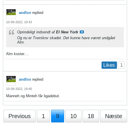
andlox
replied
10-09-2022, 19:43
Oprindeligt indsendt af
El New York
Og nu er Tverskov skadet. Det kunne have været undgået
Alm.
Alm koster....
1
Likes
andlox
replied
10-09-2022, 19:40
Manneh og Minteh får ligadebut.
Previous
1
9
10
18
Næste