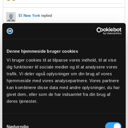
El New York
replied
10-09-2022, 19:45
Sådan!!!!!
tOrnBjerg
replied
Denne hjemmeside bruger cookies
10-09-2022, 19:45
Vi bruger cookies til at tilpasse vores indhold, til at vise
dig funktioner til sociale medier og til at analysere vores
Oprindeligt indsendt af
Monrad
trafik. Vi deler også oplysninger om din brug af vores
Der er nu spillet 20 min af 2. Halvleg.
Er der nogen som kan fortælle mig hvor henne chancerne
hjemmeside med vores analysepartnere. Vores partnere
skal opstå ? Omstilling, fejl af FCKs midterforsvar igen.
Jeg kan ikke få øje på takter i spillet som fordrer noget som
kan kombinere disse data med andre oplysninger, du har
helst.
givet dem, eller som de har indsamlet fra din brug af
Stilen virker ikke.
deres tjenester.
Nå!!
Samtykkevalg
Superior
replied
Nødvendig