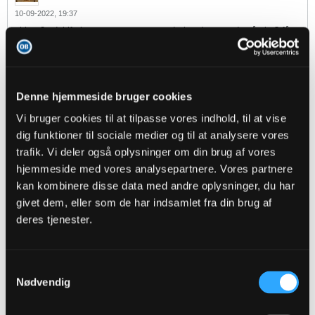
10-09-2022, 19:37
vi har 3 udskiftninger mere at gøre med - hvad venter du på alm? få
nu nogle friske kræfter ind. Franco ser træt ud...gør nu noget
2
Likes
Denne hjemmeside bruger cookies
tOrnBjerg
replied
Vi bruger cookies til at tilpasse vores indhold, til at vise
10-09-2022, 19:36
dig funktioner til sociale medier og til at analysere vores
De er døde. Skift nu ud.
trafik. Vi deler også oplysninger om din brug af vores
hjemmeside med vores analysepartnere. Vores partnere
1
Likes
kan kombinere disse data med andre oplysninger, du har
givet dem, eller som de har indsamlet fra din brug af
andlox
replied
deres tjenester.
10-09-2022, 19:35
Godt tilbageløb der af Skjelvik og Bashkim!
Samtykkevalg
1
Likes
Nødvendig
MiXiM
replied