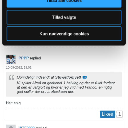
Tillad alle cookies
1
Likes
Fergi
replied
Tillad valgte
10-09-2022, 19:02
DP
Kun nødvendige cookies
Last edited by
Fergi
;
10-09-2022, 19:05
.
PPPP
replied
10-09-2022, 19:01
Oprindeligt indsendt af
Striwetforlivet!
Vi spiller Altså en godkendt 1 halvleg og det er fuldt fortjent
at den er uafgjort og hvor er jeg vild med Franco, en rigtig
god spiller der er i støbeskeen der.
Helt enig
1
Likes