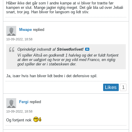
Håber ikke det går som I andre kampe at vi bliver for trætte før
kampen er slut. Mange jagter rigtig meget. Det går bla ud over Jebali
snart, tror jeg. Han bliver for langsom og lidt stiv.
Mwape
replied
10-09-2022, 18:58
Oprindeligt indsendt af
Striwetforlivet!
Vi spiller Altså en godkendt 1 halvleg og det er fuldt fortjent
at den er uafgjort og hvor er jeg vild med Franco, en rigtig
god spiller der er i støbeskeen der.
Ja, især hvis han bliver lidt bedre i det defensive spil.
1
Likes
Fergi
replied
10-09-2022, 18:58
Og fortjent nok