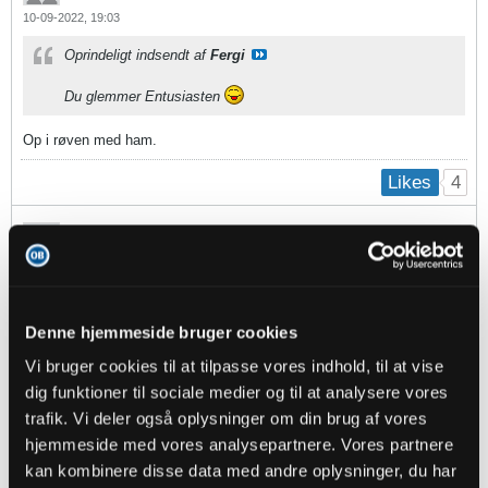
10-09-2022, 19:03
Oprindeligt indsendt af
Fergi
Du glemmer Entusiasten
Op i røven med ham.
4
Likes
Fergi
replied
10-09-2022, 19:03
Oprindeligt indsendt af
Striwetforlivet!
Denne hjemmeside bruger cookies
Det menneske i verden der kan få mig mest til at skamme
mig over at være fra Odense og OB'er.
Vi bruger cookies til at tilpasse vores indhold, til at vise
dig funktioner til sociale medier og til at analysere vores
Du glemmer Entusiasten
trafik. Vi deler også oplysninger om din brug af vores
hjemmeside med vores analysepartnere. Vores partnere
4
Likes
kan kombinere disse data med andre oplysninger, du har