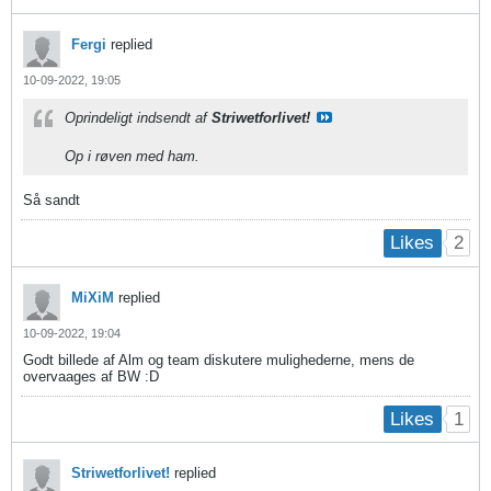
Fergi
replied
10-09-2022, 19:05
Oprindeligt indsendt af
Striwetforlivet!
Op i røven med ham.
Så sandt
2
Likes
MiXiM
replied
10-09-2022, 19:04
Godt billede af Alm og team diskutere mulighederne, mens de
overvaages af BW :D
1
Likes
Striwetforlivet!
replied