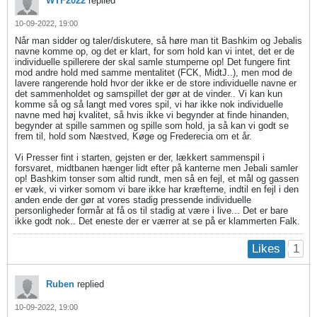
WTF2022
replied
10-09-2022, 19:00
Når man sidder og taler/diskutere, så høre man tit Bashkim og Jebalis
navne komme op, og det er klart, for som hold kan vi intet, det er de
individuelle spillerere der skal samle stumperne op! Det fungere fint
mod andre hold med samme mentalitet (FCK, MidtJ..), men mod de
lavere rangerende hold hvor der ikke er de store individuelle navne er
det sammenholdet og samspillet der gør at de vinder.. Vi kan kun
komme så og så langt med vores spil, vi har ikke nok individuelle
navne med høj kvalitet, så hvis ikke vi begynder at finde hinanden,
begynder at spille sammen og spille som hold, ja så kan vi godt se
frem til, hold som Næstved, Køge og Frederecia om et år.
Vi Presser fint i starten, gejsten er der, lækkert sammenspil i
forsvaret, midtbanen hænger lidt efter på kanterne men Jebali samler
op! Bashkim tonser som altid rundt, men så en fejl, et mål og gassen
er væk, vi virker somom vi bare ikke har kræfterne, indtil en fejl i den
anden ende der gør at vores stadig pressende individuelle
personligheder formår at få os til stadig at være i live... Det er bare
ikke godt nok.. Det eneste der er værrer at se på er klammerten Falk.
1
Likes
Ruben
replied
10-09-2022, 19:00