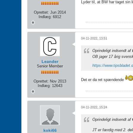
Lyder til, at BW har taget sin 
Oprettet:
Jun 2014
Indlæg:
6912
04-11-2022, 13:51
Oprindeligt indsendt af
OB jager 17 årig svens
Leander
https://www.tipsbladet.
Senior Member
Det er da ret spændende
Oprettet:
Nov 2013
Indlæg:
12643
04-11-2022, 15:24
Oprindeligt indsendt af
JT er færdig med 2. del
koki66