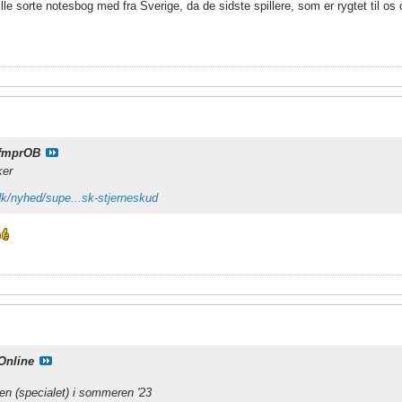
lille sorte notesbog med fra Sverige, da de sidste spillere, som er rygtet til o
fmprOB
ker
dk/nyhed/supe...sk-stjerneskud
Online
en (specialet) i sommeren '23