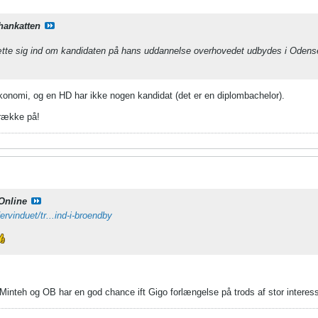
hankatten
ætte sig ind om kandidaten på hans uddannelse overhovedet udbydes i Odens
onomi, og en HD har ikke nogen kandidat (det er en diplombachelor).
trække på!
Online
ervinduet/tr...ind-i-broendby
inteh og OB har en god chance ift Gigo forlængelse på trods af stor interes