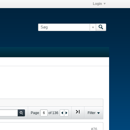
Login
Page
of
136
Filter
#76