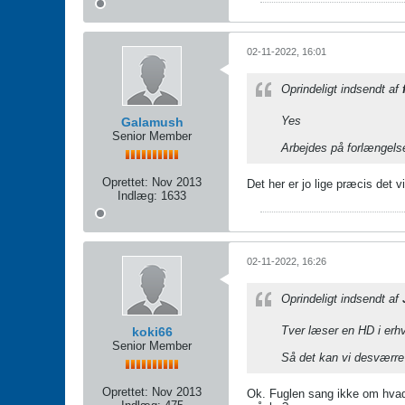
02-11-2022, 16:01
Oprindeligt indsendt af
Yes
Galamush
Senior Member
Arbejdes på forlængels
Oprettet:
Nov 2013
Det her er jo lige præcis det v
Indlæg:
1633
02-11-2022, 16:26
Oprindeligt indsendt af
Tver læser en HD i erh
koki66
Senior Member
Så det kan vi desværre
Oprettet:
Nov 2013
Ok. Fuglen sang ikke om hvad 