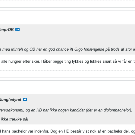
fmprOB
e med Minteh og OB har en god chance ift Gigo forlængelse på trods af stor i
i alle hungrer efter sker. Håber begge ting lykkes og lukkes snart så vi får en t
Jungledyret
vervsøkonomi, og en HD har ikke nogen kandidat (det er en diplombachelor).
 ikke trække på!
hans bachelor var indenfor. Dog en HD består vist nok af en bachelor del, 