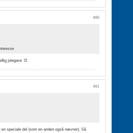
#80
nteresse
idlig julegave :D
#81
og en speciale del (som en anden også nævner). Så