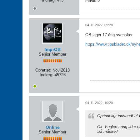
Indlæg:
475
måske?
04-11-2022, 09:20
OB jager 17 årig svensker
https://www.tipsbladet.dk/nyh
fmprOB
Senior Member
Oprettet:
Nov 2013
Indlæg:
45726
04-11-2022, 10:20
Oprindeligt indsendt af
Ok. Fuglen sang ikke o
Online
Så måske?
Senior Member