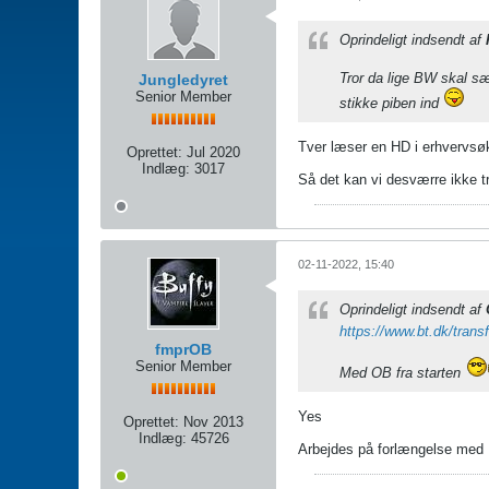
Oprindeligt indsendt af
Tror da lige BW skal s
Jungledyret
Senior Member
stikke piben ind
Tver læser en HD i erhvervsøk
Oprettet:
Jul 2020
Indlæg:
3017
Så det kan vi desværre ikke 
02-11-2022, 15:40
Oprindeligt indsendt af
https://www.bt.dk/transf
fmprOB
Senior Member
Med OB fra starten
Yes
Oprettet:
Nov 2013
Indlæg:
45726
Arbejdes på forlængelse med M