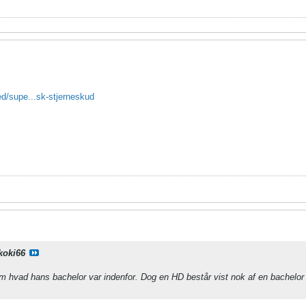
ed/supe...sk-stjerneskud
koki66
m hvad hans bachelor var indenfor. Dog en HD består vist nok af en bachelor