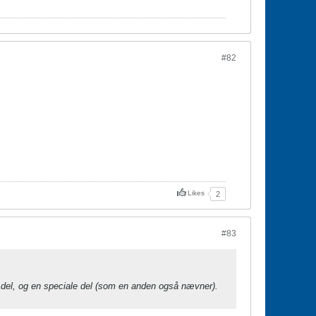
#82
Likes
2
#83
 del, og en speciale del (som en anden også nævner).