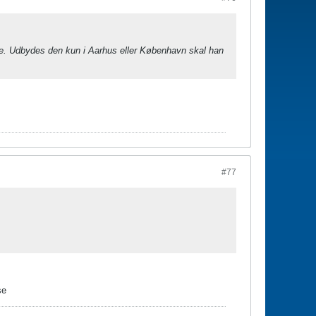
e. Udbydes den kun i Aarhus eller København skal han
#77
se