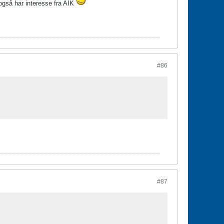
s også har interesse fra AIK
#86
#87