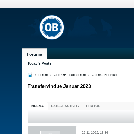
Forums
Today's Posts
Forum
Club OB's debatforum
Odense Boldklub
Transfervindue Januar 2023
INDLÆG
LATEST ACTIVITY
PHOTOS
02-11-2022, 15:34