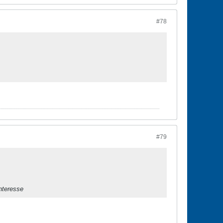
#78
#79
nteresse