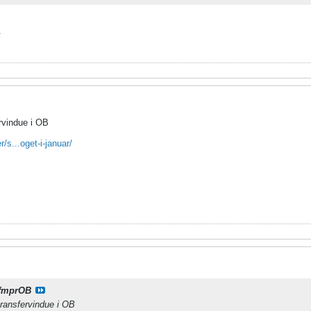
.
ervindue i OB
r/s...oget-i-januar/
fmprOB
transfervindue i OB