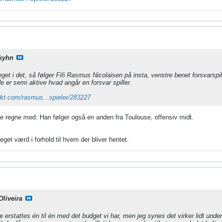
kyhn
get i det, så følger Fifi Rasmus Nicolaisen på insta, venstre benet forsvarspi
de er semi aktive hvad angår en forsvar spiller.
rkt.com/rasmus...spieler/283227
e regne med. Han følger også en anden fra Toulouse, offensiv midt.
get værd i forhold til hvem der bliver hentet.
Oliveira
e erstattes én til én med det budget vi har, men jeg synes det virker lidt und