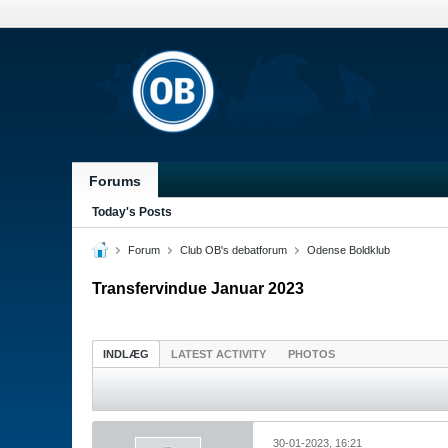
Forums
Today's Posts
Forum
Club OB's debatforum
Odense Boldklub
Transfervindue Januar 2023
INDLÆG
LATEST ACTIVITY
PHOTOS
30-01-2023, 16:21