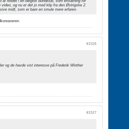
d af holdet i en belgisk bundklub, som erstatning for
 video, og nu er det jo med klip fra den Østrigske 2.
ensive midt, som er bare en smule mere erfaren.
ydkoreaneren.
#1526
ller og de havde vist interesse på Frederik Winther
#1527