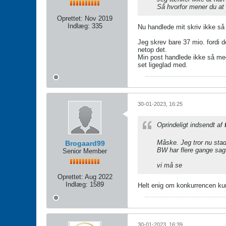
Så hvorfor mener du at 
Oprettet:
Nov 2019
Indlæg:
335
Nu handlede mit skriv ikke så
Jeg skrev bare 37 mio. fordi d
netop det.
Min post handlede ikke så mege
set ligeglad med.
30-01-2023, 16:25
Oprindeligt indsendt af
Måske. Jeg tror nu stad
Brogaard99
BW har flere gange sag
Senior Member
vi må se
Oprettet:
Aug 2022
Indlæg:
1589
Helt enig om konkurrencen k
30-01-2023, 16:39