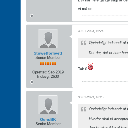
BW har flere gange sagt at de
vi må se
30-01-2023, 16:24
Oprindeligt indsendt af
Det der, det er bare h
Striwetforlivet!
Senior Member
Tak 0
Oprettet:
Sep 2019
Indlæg:
2630
30-01-2023, 16:25
Oprindeligt indsendt af
Hvorfor skal vi accepter
OensBK
Senior Member
Jeg tænker ikke at han