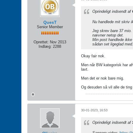
Oprindeligt indsendt af
Nu handlede mit skriv i
QuesT
Senior Member
Jeg skrev bare 37 mio. 
nævner netop det.
Min post handlede ikke 
Oprettet:
Nov 2013
sådan set ligeglad med
Indlæg:
2288
Okay fair nok.
Men når BW kategorisk har afvi
lavt.
Men det er nok bare mig.
Og desuden så vil alle de tin
30-01-2023, 16:53
Oprindeligt indsendt af
Sangare video:
https: