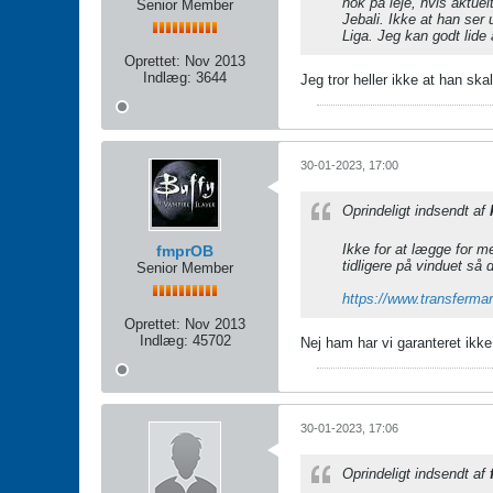
nok på leje, hvis aktuel
Senior Member
Jebali. Ikke at han ser
Liga. Jeg kan godt lide
Oprettet:
Nov 2013
Indlæg:
3644
Jeg tror heller ikke at han sk
30-01-2023, 17:00
Oprindeligt indsendt af
Ikke for at lægge for me
fmprOB
tidligere på vinduet så 
Senior Member
https://www.transferma
Oprettet:
Nov 2013
Indlæg:
45702
Nej ham har vi garanteret ikke 
30-01-2023, 17:06
Oprindeligt indsendt af