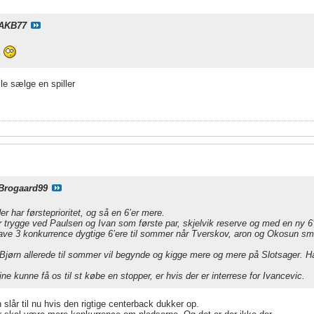
AKB77
?
lle sælge en spiller
Brogaard99
er har førsteprioritet, og så en 6’er mere.
r trygge ved Paulsen og Ivan som første par, skjelvik reserve og med en ny 6’
 have 3 konkurrence dygtige 6’ere til sommer når Tverskov, aron og Okosun sm
 Bjørn allerede til sommer vil begynde og kigge mere og mere på Slotsager. H
ne kunne få os til st købe en stopper, er hvis der er interrese for Ivancevic.
slår til nu hvis den rigtige centerback dukker op.