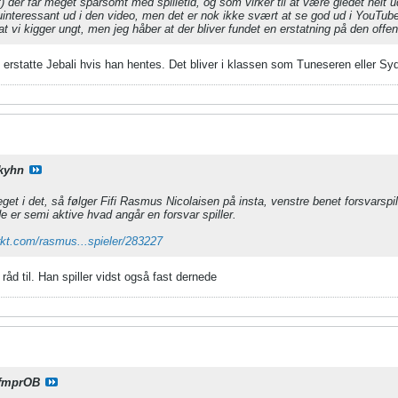
t) der får meget sparsomt med spilletid, og som virker til at være gledet helt u
 uinteressant ud i den video, men det er nok ikke svært at se god ud i YouTube
 at vi kigger ungt, men jeg håber at der bliver fundet en erstatning på den off
al erstatte Jebali hvis han hentes. Det bliver i klassen som Tuneseren eller S
kyhn
get i det, så følger Fifi Rasmus Nicolaisen på insta, venstre benet forsvarspi
de er semi aktive hvad angår en forsvar spiller.
rkt.com/rasmus...spieler/283227
råd til. Han spiller vidst også fast dernede
fmprOB