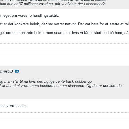
han kun er 37 millioner værd nu, når vi afviste det i december?
 meget om vores forhandlingstaktik.
et er det konkrete beløb, der har været nævnt. Det var bare for at sætte et t
t om det konkrete beløb, men snarere at hvis vi får et stort bud på ham, så b
fmprOB
ig man slår til nu hvis den rigtige centerback dukker op.
t at der skal være mere konkurrence om pladserne. Og det er der ikke der
unne være bedre