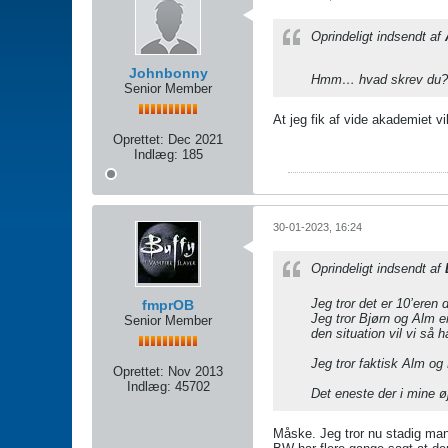
Oprindeligt indsendt af
Johnbonny
Hmm… hvad skrev du
Senior Member
At jeg fik af vide akademiet vi
Oprettet:
Dec 2021
Indlæg:
185
30-01-2023, 16:24
Oprindeligt indsendt af
Jeg tror det er 10’eren d
fmprOB
Jeg tror Bjørn og Alm e
Senior Member
den situation vil vi så
Jeg tror faktisk Alm og
Oprettet:
Nov 2013
Indlæg:
45702
Det eneste der i mine øj
Måske. Jeg tror nu stadig man 