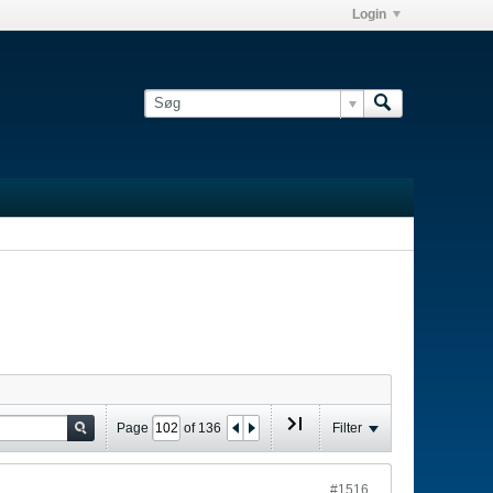
Login
Page
of
136
Filter
#1516