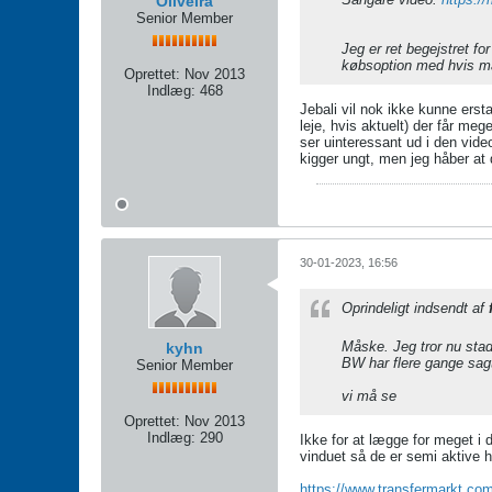
Oliveira
Senior Member
Jeg er ret begejstret f
købsoption med hvis ma
Oprettet:
Nov 2013
Indlæg:
468
Jebali vil nok ikke kunne erst
leje, hvis aktuelt) der får meg
ser uinteressant ud i den vide
kigger ungt, men jeg håber at 
30-01-2023, 16:56
Oprindeligt indsendt af
Måske. Jeg tror nu stad
kyhn
BW har flere gange sag
Senior Member
vi må se
Oprettet:
Nov 2013
Indlæg:
290
Ikke for at lægge for meget i 
vinduet så de er semi aktive h
https://www.transfermarkt.co