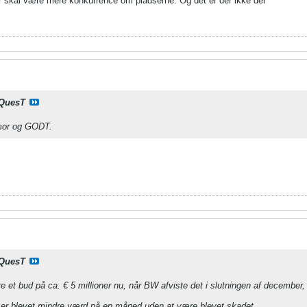
r skal være mere konkurrence om pladserne. Og det er der ikke der
QuesT
umor og GODT.
QuesT
e et bud på ca. € 5 millioner nu, når BW afviste det i slutningen af december, 
 er blevet mindre værd på en måned uden at være blevet skadet.