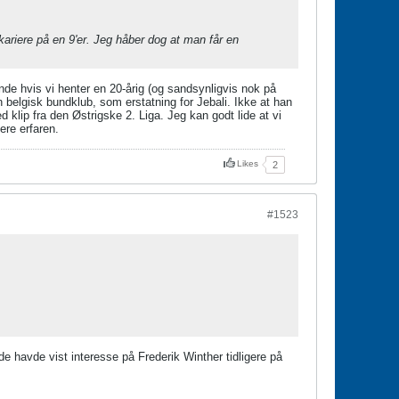
kariere på en 9'er. Jeg håber dog at man får en
ende hvis vi henter en 20-årig (og sandsynligvis nok på
en belgisk bundklub, som erstatning for Jebali. Ikke at han
 klip fra den Østrigske 2. Liga. Jeg kan godt lide at vi
ere erfaren.
Likes
2
#1523
de havde vist interesse på Frederik Winther tidligere på