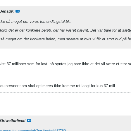
OensBK
kke så meget om vores forhandlingstaktik.
fordi det er det konkrete beløb, der har været nævnt. Det var bare for at sætte
så meget om det konkrete beløb, men snarere at hvis vi får et stort bud på ham
.
st 37 millioner som for lavt, så syntes jeg bare ikke at det vil være et stor s
g du nævner som skal optimeres ikke komme ret langt for kun 37 mill.
Striwetforlivet!
//m.youtube.com/watch?v=Asdbddt6Z2Q