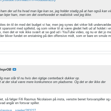
or ham der ud fra hvad man lige kan se, jeg holder stadig på at han også kan vi
n lejer ham, men om det overhovedet er realistisk ved jeg ikke.
attes én til én med det budget vi har, men jeg synes det virker lidt undervæld
et sparsomt med spilletid, og som virker til at være gledet helt ud af holdet i 
o, men det er nok ikke svært at se god ud i YouTube video, og nu er det jo med
der bliver fundet en erstatning på den offensive midt, som er bare en smule m
fmprOB
ig man slår til nu hvis den rigtige centerback dukker op.
t at der skal være mere konkurrence om pladserne. Og det er der ikke der
det, så følger Fifi Rasmus Nicolaisen på insta, venstre benet forsvarspiller og 
vad angår en forsvar spiller.
m/rasmus...spieler/283227