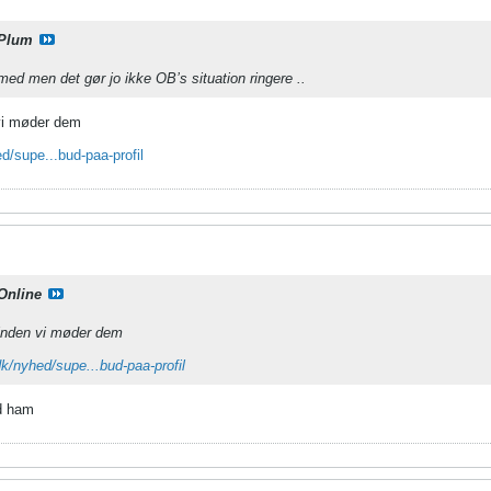
Plum
med men det gør jo ikke OB’s situation ringere ..
vi møder dem
d/supe...bud-paa-profil
Online
inden vi møder dem
dk/nyhed/supe...bud-paa-profil
ed ham