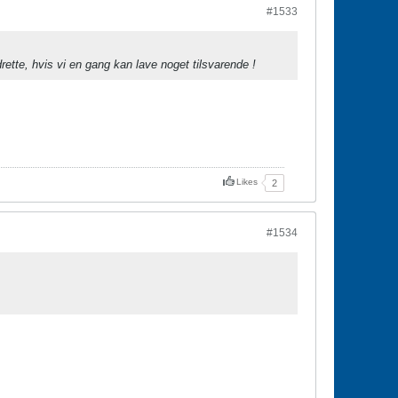
#1533
rette, hvis vi en gang kan lave noget tilsvarende !
Likes
2
#1534