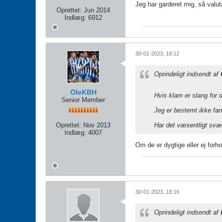
Jeg har garderet mig, så valut
Oprettet:
Jun 2014
Indlæg:
6912
30-01-2023, 18:12
Oprindeligt indsendt af
OleKBH
Hvis klam er slang for d
Senior Member
Jeg er bestemt ikke fa
Oprettet:
Nov 2013
Har det væsentligt sv
Indlæg:
4007
Om de er dygtige eller ej forh
30-01-2023, 18:16
Oprindeligt indsendt af