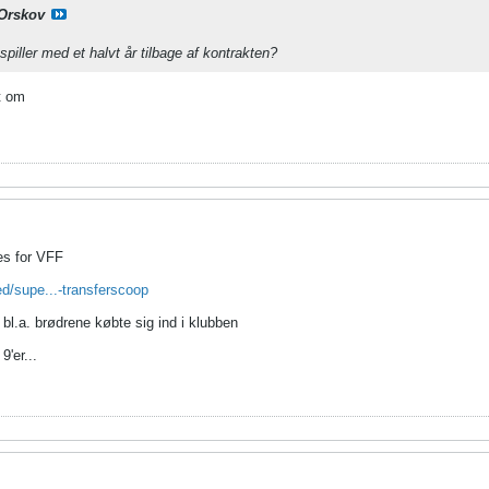
Orskov
 spiller med et halvt år tilbage af kontrakten?
t om
es for VFF
ed/supe...-transferscoop
r bl.a. brødrene købte sig ind i klubben
9'er...