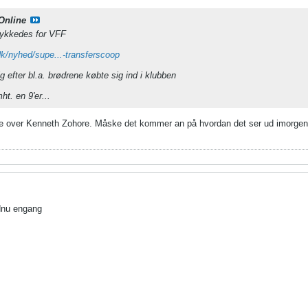
Online
lykkedes for VFF
dk/nyhed/supe...-transferscoop
ig efter bl.a. brødrene købte sig ind i klubben
t. en 9'er...
 de over Kenneth Zohore. Måske det kommer an på hvordan det ser ud imorge
ndnu engang