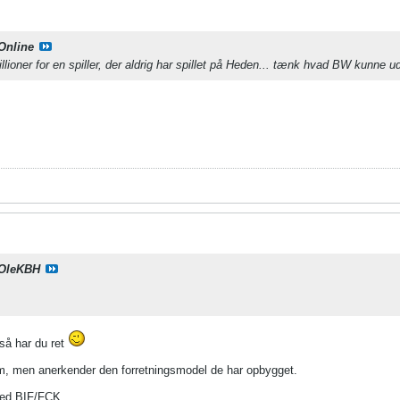
Online
ioner for en spiller, der aldrig har spillet på Heden... tænk hvad BW kunne ud
OleKBH
 så har du ret
em, men anerkender den forretningsmodel de har opbygget.
med BIF/FCK.