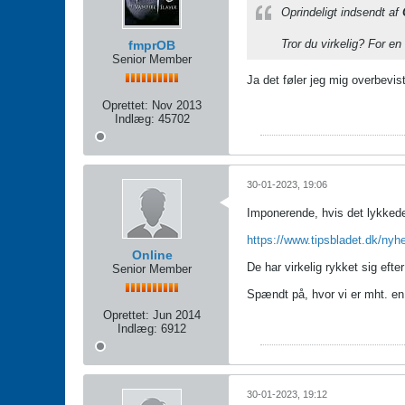
Oprindeligt indsendt af
Tror du virkelig? For en
fmprOB
Senior Member
Ja det føler jeg mig overbevis
Oprettet:
Nov 2013
Indlæg:
45702
30-01-2023, 19:06
Imponerende, hvis det lykked
https://www.tipsbladet.dk/nyh
Online
De har virkelig rykket sig efte
Senior Member
Spændt på, hvor vi er mht. en 
Oprettet:
Jun 2014
Indlæg:
6912
30-01-2023, 19:12