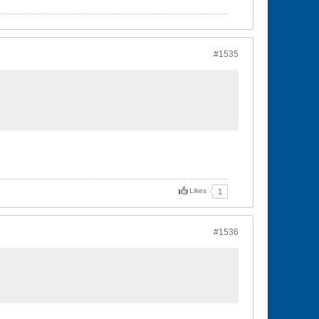
#1535
Likes
1
#1536