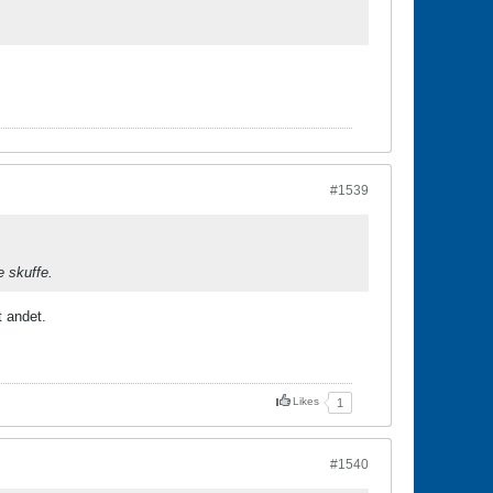
#1539
e skuffe.
t andet.
Likes
1
#1540