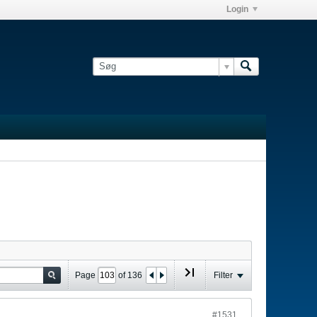
Login
Page
of
136
Filter
#1531