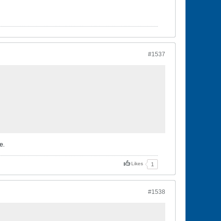
#1537
e.
Likes
1
#1538