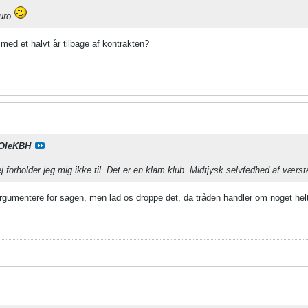
euro
r med et halvt år tilbage af kontrakten?
OleKBH
j forholder jeg mig ikke til. Det er en klam klub. Midtjysk selvfedhed af værst
t argumentere for sagen, men lad os droppe det, da tråden handler om noget hel