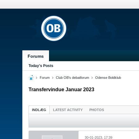
Forums
Today's Posts
Forum
Club OB's debatforum
Odense Boldklub
Transfervindue Januar 2023
INDLÆG
LATEST ACTIVITY
PHOTOS
30-01-2023, 17:39