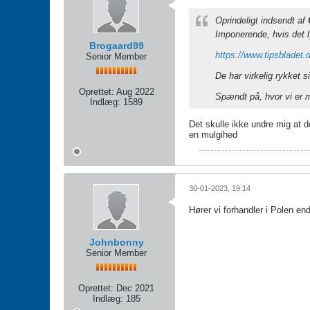
Oprindeligt indsendt af
Imponerende, hvis det 
Brogaard99
https://www.tipsbladet.
Senior Member
De har virkelig rykket s
Oprettet:
Aug 2022
Spændt på, hvor vi er mh
Indlæg:
1589
Det skulle ikke undre mig at
en mulgihed
30-01-2023, 19:14
Hører vi forhandler i Polen e
Johnbonny
Senior Member
Oprettet:
Dec 2021
Indlæg:
185