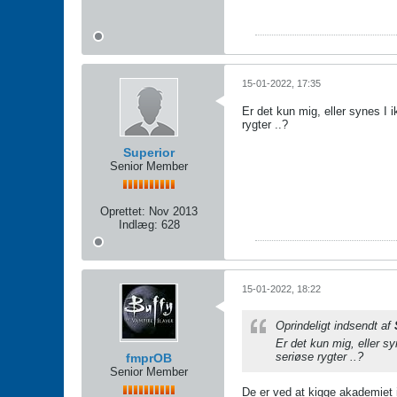
15-01-2022, 17:35
Er det kun mig, eller synes I i
rygter ..?
Superior
Senior Member
Oprettet:
Nov 2013
Indlæg:
628
15-01-2022, 18:22
Oprindeligt indsendt af
Er det kun mig, eller sy
seriøse rygter ..?
fmprOB
Senior Member
De er ved at kigge akademiet