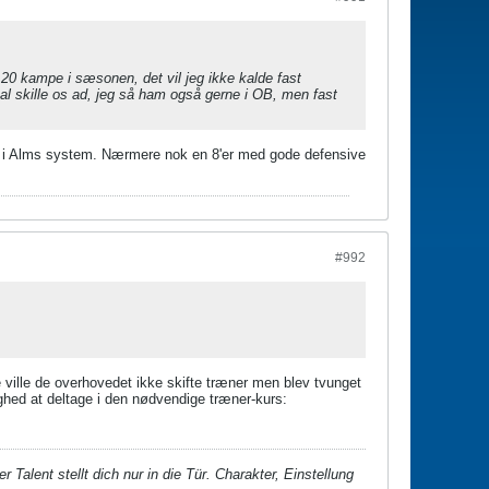
 20 kampe i sæsonen, det vil jeg ikke kalde fast
kal skille os ad, jeg så ham også gerne i OB, men fast
rne i Alms system. Nærmere nok en 8'er med gode defensive
#992
 ville de overhovedet ikke skifte træner men blev tvunget
hed at deltage i den nødvendige træner-kurs:
 Talent stellt dich nur in die Tür. Charakter, Einstellung