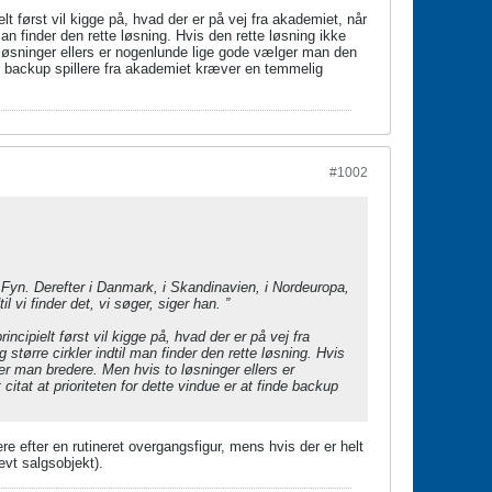
t først vil kigge på, hvad der er på vej fra akademiet, når
 man finder den rette løsning. Hvis den rette løsning ikke
 løsninger ellers er nogenlunde lige gode vælger man den
inde backup spillere fra akademiet kræver en temmelig
#1002
på Fyn. Derefter i Danmark, i Skandinavien, i Nordeuropa,
l vi finder det, vi søger, siger han. ”
ncipielt først vil kigge på, hvad der er på vej fra
 større cirkler indtil man finder den rette løsning. Hvis
er man bredere. Men hvis to løsninger ellers er
itat at prioriteten for dette vindue er at finde backup
e efter en rutineret overgangsfigur, mens hvis der er helt
evt salgsobjekt).