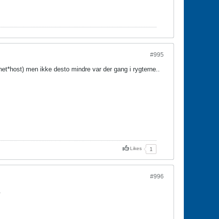
#995
et*host) men ikke desto mindre var der gang i rygterne..
Likes
1
#996
.