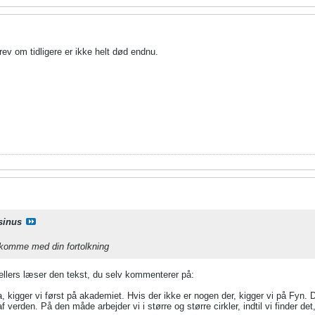
ev om tidligere er ikke helt død endnu.
sinus
 komme med din fortolkning
 ellers læser den tekst, du selv kommenterer på:
fra, kigger vi først på akademiet. Hvis der ikke er nogen der, kigger vi på Fyn.
af verden. På den måde arbejder vi i større og større cirkler, indtil vi finder det