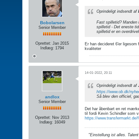
Oprindeligt indsendt af
Fast spilletid? Manden 
Bobolarsen
spilletid - Det eneste 
Senior Member
spilletid er en overdrive
Oprettet:
Jan 2015
Er han decideret 6'er ligesom
Indlæg:
1794
kvaliteter
14-01-2022, 20:11
Oprindeligt indsendt af
https://www.ob.dk/nyh
Så blev den officiel, g
andlox
Senior Member
Det har åbenbart en ret mærke
til fordi Kevin Schindler som
Oprettet:
Nov 2013
https://www.transfermarkt.de
Indlæg:
16049
"Einstellung ist alles. Talen