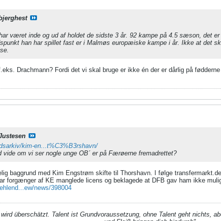
bjerghest
har været inde og ud af holdet de sidste 3 år. 92 kampe på 4.5 sæson, det er
tidspunkt han har spillet fast er i Malmøs europæiske kampe i år. Ikke at det s
lse.
 f.eks. Drachmann? Fordi det vi skal bruge er ikke én der er dårlig på fødde
Justesen
edsarkiv/kim-en...t%C3%B3rshavn/
ad vide om vi ser nogle unge OB´ er på Færøerne fremadrettet?
lig baggrund med Kim Engstrøm skifte til Thorshavn. I følge transfermarkt.de
 var forgænger af KE manglede licens og beklagede at DFB gav ham ikke mulig
/fehlend...ew/news/398004
t wird überschätzt. Talent ist Grundvoraussetzung, ohne Talent geht nichts, aber