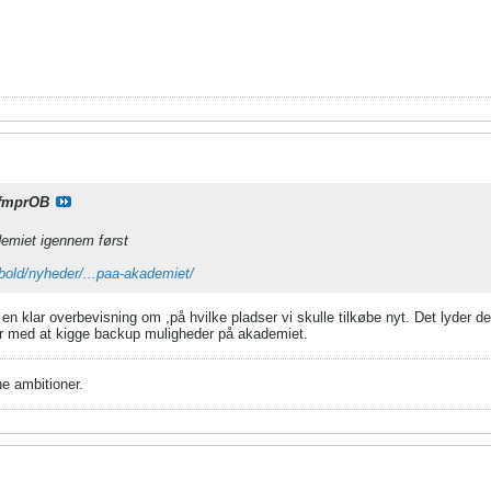
fmprOB
demiet igennem først
bold/nyheder/...paa-akademiet/
en klar overbevisning om ,på hvilke pladser vi skulle tilkøbe nyt. Det lyder 
er med at kigge backup muligheder på akademiet.
e ambitioner.