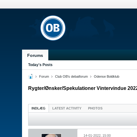
Forums
Today's Posts
Forum
Club OB's debatforum
Odense Boldklub
Rygter/Ønsker/Spekulationer Vintervindue 202
INDLÆG
LATEST ACTIVITY
PHOTOS
14-01-2022, 15:00