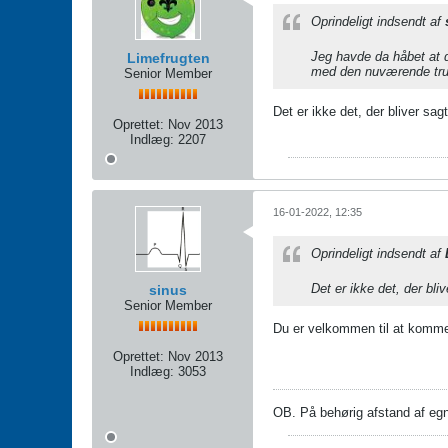
Oprindeligt indsendt af
Jeg havde da håbet at d
Limefrugten
med den nuværende trup
Senior Member
Det er ikke det, der bliver sagt
Oprettet:
Nov 2013
Indlæg:
2207
16-01-2022, 12:35
Oprindeligt indsendt af
Det er ikke det, der bliv
sinus
Senior Member
Du er velkommen til at komme
Oprettet:
Nov 2013
Indlæg:
3053
OB. På behørig afstand af egn