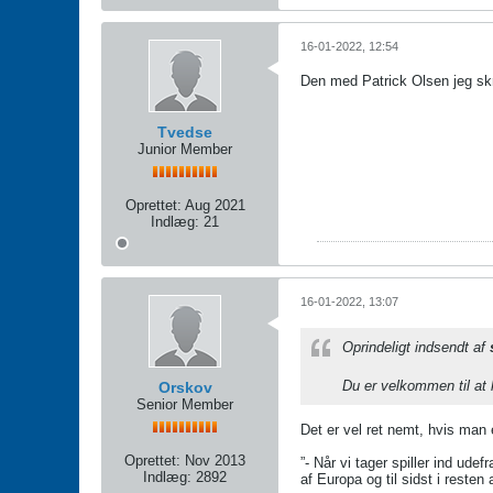
16-01-2022, 12:54
Den med Patrick Olsen jeg skr
Tvedse
Junior Member
Oprettet:
Aug 2021
Indlæg:
21
16-01-2022, 13:07
Oprindeligt indsendt af
Du er velkommen til at
Orskov
Senior Member
Det er vel ret nemt, hvis man
Oprettet:
Nov 2013
”- Når vi tager spiller ind ude
Indlæg:
2892
af Europa og til sidst i resten 