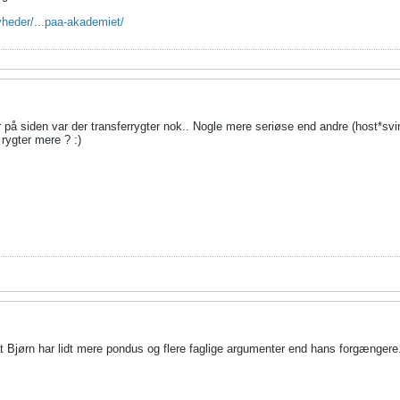
yheder/...paa-akademiet/
på siden var der transferrygter nok.. Nogle mere seriøse end andre (host*svin
rygter mere ? :)
at Bjørn har lidt mere pondus og flere faglige argumenter end hans forgængere