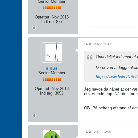
Senior Member
Oprettet:
Nov 2013
Indlæg:
877
16-01-2022, 11:47
Oprindeligt indsendt af
De er ved at kigge aka
sinus
Senior Member
https://www.bold.dk/fod
Oprettet:
Nov 2013
Jeg havde da håbet at der var 
Indlæg:
3053
nuværende trup. Når de start
OB. På behørig afstand af egn
16-01-2022, 12:01