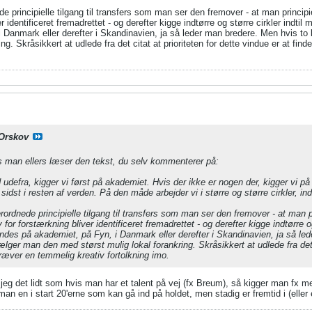
 principielle tilgang til transfers som man ser den fremover - at man principiel
r identificeret fremadrettet - og derefter kigge indtørre og større cirkler indtil
i Danmark eller derefter i Skandinavien, ja så leder man bredere. Men hvis to
ng. Skråsikkert at udlede fra det citat at prioriteten for dette vindue er at f
Orskov
is man ellers læser den tekst, du selv kommenterer på:
ind udefra, kigger vi først på akademiet. Hvis der ikke er nogen der, kigger vi 
 sidst i resten af verden. På den måde arbejder vi i større og større cirkler, indti
rdnede principielle tilgang til transfers som man ser den fremover - at man pri
for forstærkning bliver identificeret fremadrettet - og derefter kigge indtørre og
findes på akademiet, på Fyn, i Danmark eller derefter i Skandinavien, ja så led
ger man den med størst mulig lokal forankring. Skråsikkert at udlede fra det c
kræver en temmelig kreativ fortolkning imo.
eg det lidt som hvis man har et talent på vej (fx Breum), så kigger man fx mer
man en i start 20'erne som kan gå ind på holdet, men stadig er fremtid i (eller 