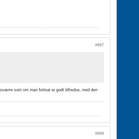
#997
desværre som om man fortsat er godt tilfredse, med den
#998