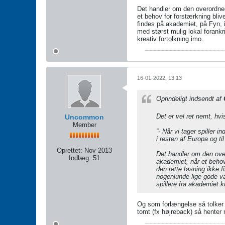
Det handler om den overordnede
et behov for forstærkning blive
findes på akademiet, på Fyn, 
med størst mulig lokal forankri
kreativ fortolkning imo.
16-01-2022, 13:13
Oprindeligt indsendt af
Det er vel ret nemt, hv
Uncommon
Member
”- Når vi tager spiller 
i resten af Europa og til
Oprettet:
Nov 2013
Det handler om den overo
Indlæg:
51
akademiet, når et behov 
den rette løsning ikke 
nogenlunde lige gode væl
spillere fra akademiet 
Og som forlængelse så tolker j
tomt (fx højreback) så henter 