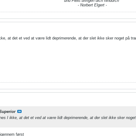
und Fleiß bringen dich hindurch"
- Norbert Elgert -
kke, at det et ved at være lidt deprimerende, at der slet ikke sker noget på tr
Superior
nes I ikke, at det et ved at være lidt deprimerende, at der slet ikke sker noget
 igennem først