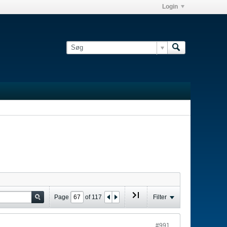
Login
Page
of
117
Filter
#991