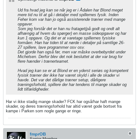
Ud fra hvad jeg kan se når jeg er i Ådalen har Blond meget
mere tid nu til at gå i detaljer med spillernes fysik. Inden
Feher kom var han jo også assisterende træner med mange
opgaver.
Som jeg forstår det er han nu frataget(på godt og ondt alt
afhængig af hvem du spørger) en masse sideopgaver og har
kun 1 opgave. Og det er at varetage spillernes fysiske
formåen. Han har tiden til at nørde i detaljer på samtlige 26-
27 spillere, lave programmer osv osv.
Det gjorde han også før, men var måske overbebyrdet under
Michelsen. Derfor blev det nok besluttet at der var brug for
flere hænder i trænerteamet.
Hvad jeg kan se er at Blond er en yderst seriøs og kompetent
fysisk træner der ikke har været skyld i alle de skader vi
havde. Det var det dårlige træner setup, dårligere
træningsforhold, spillere der har tendens til mange skader og
lidt tilfældigheder.
Har vi ikke stadig mange skader? FCK har også/har haft mange
skader, og deres træningsforhold har altid været gode bortset fra
kampe i Parken som nogle gange er ringe.
fmprOB
Senior Member