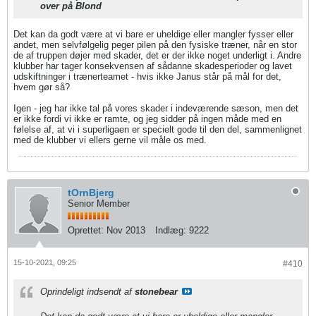
over på Blond
Det kan da godt være at vi bare er uheldige eller mangler fysser eller
andet, men selvfølgelig peger pilen på den fysiske træner, når en stor
de af truppen døjer med skader, det er der ikke noget underligt i. Andre
klubber har tager konsekvensen af sådanne skadesperioder og lavet
udskiftninger i trænerteamet - hvis ikke Janus står på mål for det,
hvem gør så?
Igen - jeg har ikke tal på vores skader i indeværende sæson, men det
er ikke fordi vi ikke er ramte, og jeg sidder på ingen måde med en
følelse af, at vi i superligaen er specielt gode til den del, sammenlignet
med de klubber vi ellers gerne vil måle os med.
tOrnBjerg
Senior Member
Oprettet:
Nov 2013
Indlæg:
9222
15-10-2021, 09:25
#410
Oprindeligt indsendt af
stonebear