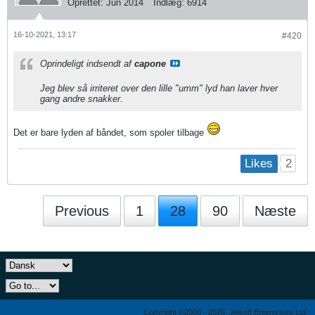
Oprettet:
Jun 2014
Indlæg:
6914
16-10-2021, 13:17
#420
Oprindeligt indsendt af
capone
Jeg blev så irriteret over den lille "umm" lyd han laver hver
gang andre snakker.
Det er bare lyden af båndet, som spoler tilbage
2
Likes
Previous
1
28
90
Næste
Copyright ©2000 - 2026, Jelsoft Enterprises Ltd.