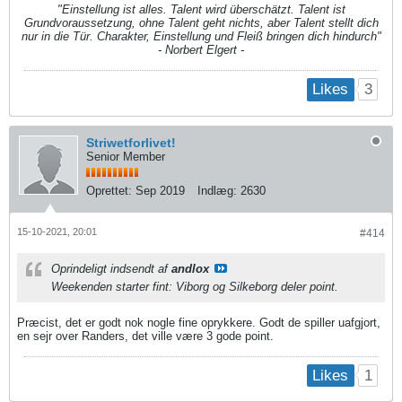
"Einstellung ist alles. Talent wird überschätzt. Talent ist
Grundvoraussetzung, ohne Talent geht nichts, aber Talent stellt dich
nur in die Tür. Charakter, Einstellung und Fleiß bringen dich hindurch"
- Norbert Elgert -
3
Likes
Striwetforlivet!
Senior Member
Oprettet:
Sep 2019
Indlæg:
2630
15-10-2021, 20:01
#414
Oprindeligt indsendt af
andlox
Weekenden starter fint: Viborg og Silkeborg deler point.
Præcist, det er godt nok nogle fine oprykkere. Godt de spiller uafgjort,
en sejr over Randers, det ville være 3 gode point.
1
Likes