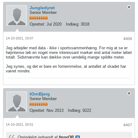
Jungledyret
Senior Member
Oprettet:
Jul 2020
Indlæg:
3018
14-10-2021, 19:07
#406
Jeg arbejder med data - ikke i sportssammenhæng. For mig at se er
højintense løb en noget mere interessant markør end antal meter løbet
totalt. Sidstnævnte kan dække over uendelig mange spildte meter.
Jeg synes, og det er bare en fornemmelse, at antallet af skadet har
været mindre.
tOrnBjerg
Senior Member
Oprettet:
Nov 2013
Indlæg:
9222
14-10-2021, 20:51
#407
Oprindeligt indsendt af
fmprOB