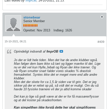
Last edited by
fmprOB
;
14-10-2021, 21:13
.
stonebear
Senior Member
Oprettet:
Nov 2013
Indlæg:
1626
15-10-2021, 06:21
#409
Oprindeligt indsendt af
fmprOB
Jo der er lidt hele tiden. Men det har de andre klubber også.
Man følger dem bare ikke så tæt og ligger mærke til det. Lige
nu er det vel kun Hylle,Jebali og Ryan der ikke træner. Og
når Ryan smutter snart falder vores skades % drastisk
fremadrettet. Syntes ikke det er meget mere end alle andre
klubber.
Men det der skete for ca 1,5 år siden var til grin. Det er jeg
sikker på der er rettet op på, så vidt det er muligt. Om du så
havde 10 fysiske trænere vil der jo altid komme skader
Det kan jo lige så godt være at der er for få massører/fysser
og at det koster på skadesfronten.
Kan simpelthen ikke forstå dette her skal simplificeres