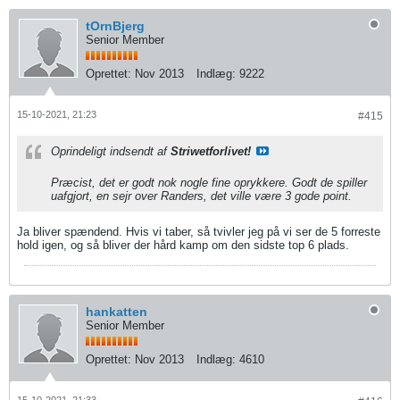
tOrnBjerg
Senior Member
Oprettet:
Nov 2013
Indlæg:
9222
15-10-2021, 21:23
#415
Oprindeligt indsendt af
Striwetforlivet!
Præcist, det er godt nok nogle fine oprykkere. Godt de spiller
uafgjort, en sejr over Randers, det ville være 3 gode point.
Ja bliver spændend. Hvis vi taber, så tvivler jeg på vi ser de 5 forreste
hold igen, og så bliver der hård kamp om den sidste top 6 plads.
hankatten
Senior Member
Oprettet:
Nov 2013
Indlæg:
4610