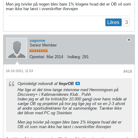
Men jeg tvivler på nogen blev bare 1% klogere hvad det er OB vil som
man ikke har læst i overskrifter iforvejen
3
Likes
capone
Senior Member
Oprettet:
Mar 2014
Indlæg:
291
16-10-2021, 11:53
#418
Oprindeligt indsendt af
fmprOB
Har lige et det time lange interview med Hemmingsen på
Discovery+ i Købmændenes Klub.. Puhh
Inden jeg er alt for kritisk(for 10.000 gang) over hans måde at
sælge OB og projektet på tror jeg lige jeg vil se en 2-3 afsnit
af andre sportsdirektører for at sammenligne. Tænker ikke
det bliver med PC og Steinlein.
Men jeg tvivler på nogen blev bare 1% klogere hvad det er
OB vil som man ikke har læst i overskrifter iforvejen