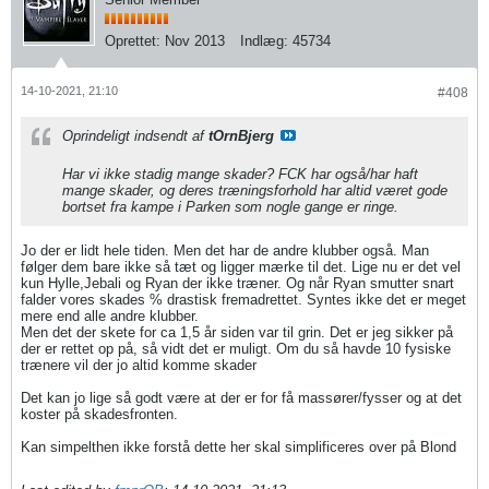
Oprettet:
Nov 2013
Indlæg:
45734
14-10-2021, 21:10
#408
Oprindeligt indsendt af
tOrnBjerg
Har vi ikke stadig mange skader? FCK har også/har haft
mange skader, og deres træningsforhold har altid været gode
bortset fra kampe i Parken som nogle gange er ringe.
Jo der er lidt hele tiden. Men det har de andre klubber også. Man
følger dem bare ikke så tæt og ligger mærke til det. Lige nu er det vel
kun Hylle,Jebali og Ryan der ikke træner. Og når Ryan smutter snart
falder vores skades % drastisk fremadrettet. Syntes ikke det er meget
mere end alle andre klubber.
Men det der skete for ca 1,5 år siden var til grin. Det er jeg sikker på
der er rettet op på, så vidt det er muligt. Om du så havde 10 fysiske
trænere vil der jo altid komme skader
Det kan jo lige så godt være at der er for få massører/fysser og at det
koster på skadesfronten.
Kan simpelthen ikke forstå dette her skal simplificeres over på Blond