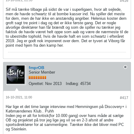
15-10-2021, 21:33
#416
Sif må tænke tilbage på sidst de var i superligaen, hvor alt sejlede,
men de havde schwartz til at bombe kasser ind. Nu spiller det meste
for dem, men de har ikke en anstændig angriber. Helenius koster dem
groft sagt tre point i dag og det er ikke første gang. Det er nogle
alvorlige direktører han får brændt og som de spiller nu tænker jeg
faktisk de havde været helt oppe som aab og være de nærmeste til de
to ubestridte tophold, hvis de havde haft en som schwartz i efteråret
2019. Jeg er godt nok imponeret over dem. Det er tyveri at Viborg får
point med hjem fra den kamp her.
fmprOB
Senior Member
Oprettet:
Nov 2013
Indlæg:
45734
16-10-2021, 11:00
#417
Har lige et det time lange interview med Hemmingsen på Discovery+ i
Købmændenes Klub.. Puhh
Inden jeg er alt for kritisk(for 10.000 gang) over hans måde at sælge
OB og projektet på tror jeg lige jeg vil se en 2-3 afsnit af andre
sportsdirektører for at sammenligne. Tænker ikke det bliver med PC
og Steinlein.