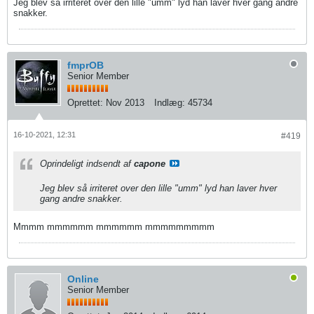
Jeg blev så irriteret over den lille "umm" lyd han laver hver gang andre
snakker.
fmprOB
Senior Member
Oprettet:
Nov 2013
Indlæg:
45734
16-10-2021, 12:31
#419
Oprindeligt indsendt af
capone
Jeg blev så irriteret over den lille "umm" lyd han laver hver
gang andre snakker.
Mmmm mmmmmm mmmmmm mmmmmmmmm
Online
Senior Member