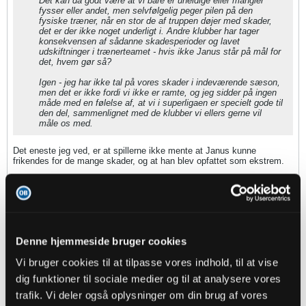
Det kan da godt være at vi bare er uheldige eller mangler
fysser eller andet, men selvfølgelig peger pilen på den
fysiske træner, når en stor de af truppen døjer med skader,
det er der ikke noget underligt i. Andre klubber har tager
konsekvensen af sådanne skadesperioder og lavet
udskiftninger i trænerteamet - hvis ikke Janus står på mål for
det, hvem gør så?
Igen - jeg har ikke tal på vores skader i indeværende sæson,
men det er ikke fordi vi ikke er ramte, og jeg sidder på ingen
måde med en følelse af, at vi i superligaen er specielt gode til
den del, sammenlignet med de klubber vi ellers gerne vil
måle os med.
Det eneste jeg ved, er at spillerne ikke mente at Janus kunne
frikendes for de mange skader, og at han blev opfattet som ekstrem.
hankatten
Senior Member
Denne hjemmeside bruger cookies
Oprettet:
Nov 2013
Indlæg:
4610
Vi bruger cookies til at tilpasse vores indhold, til at vise
dig funktioner til sociale medier og til at analysere vores
15-10-2021, 09:36
#411
trafik. Vi deler også oplysninger om din brug af vores