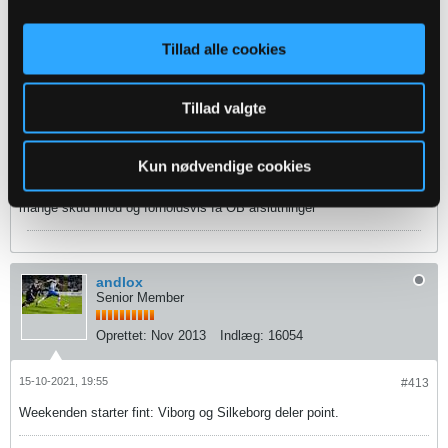
tOrnBjerg
Tillad alle cookies
Senior Member
Oprettet:
Nov 2013
Indlæg:
9222
Tillad valgte
15-10-2021, 18:41
#412
Kun nødvendige cookies
https://www.tipsbladet.dk/nyhed/supe...-et-overrasker
mange skud imod og forholdsvis få OB afslutninger
andlox
Senior Member
Oprettet:
Nov 2013
Indlæg:
16054
15-10-2021, 19:55
#413
Weekenden starter fint: Viborg og Silkeborg deler point.