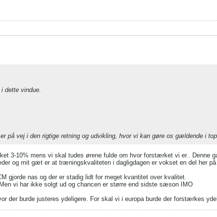
 i dette vindue.
i er på vej i den rigtige retning og udvikling, hvor vi kan gøre os gældende i 
ækket 3-10% mens vi skal tudes ørene fulde om hvor forstærket vi er.. Denne 
heder og mit gæt er at træningskvaliteten i dagligdagen er vokset en del her på
 gjorde nas og der er stadig lidt for meget kvantitet over kvalitet.
 Men vi har ikke solgt ud og chancen er større end sidste sæson IMO
hvor der burde justeres ydeligere. For skal vi i europa burde der forstærkes yde