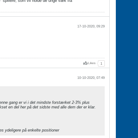
e” spillere, som vil holde de unge væk fra
17-10-2020, 09:29
Likes
1
10-10-2020, 07:49
enne gang er vi i det mindste forstærket 2-3% plus
kset en del her på det sidste med alle dem der er klar.
kes ydeligere på enkelte positioner