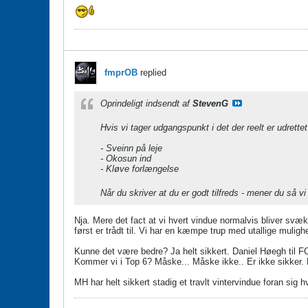
fmprOB
replied
Oprindeligt indsendt af
StevenG
Hvis vi tager udgangspunkt i det der reelt er udrettet
- Sveinn på leje
- Okosun ind
- Kløve forlængelse
Når du skriver at du er godt tilfreds - mener du så v
Nja. Mere det fact at vi hvert vindue normalvis bliver sv
først er trådt til. Vi har en kæmpe trup med utallige mulig
Kunne det være bedre? Ja helt sikkert. Daniel Høegh til FCM
Kommer vi i Top 6? Måske... Måske ikke.. Er ikke sikker.
MH har helt sikkert stadig et travlt vintervindue foran sig 