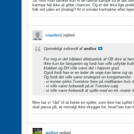
Ja, hvis man tænker kun til de næste kampe så er det selv
kæmpe fejl ikke at gribe chancen. Og er det ikke lige prob
folk ind uden en strategi? At vi smider kontrakter efter le
claudes1
replied
Oprindeligt indsendt af
andlox
For mig er det håbløst dilettantisk af OB ikke at h
​​​​​​Ikke kun for fansjælen og fordi han ville udfyld
klubben og DH ville være det i højeste grad.
Også fordi han er en leder de unge kan læne sig op t
Og fordi det ville være strategisk en kongetransfer:
- vi kunne rykke Tverskov frem på midtbanen hvis 
- vi ville være forberedt på et Tverskiv-salg
- vi ville være forberedt at spille med en tre -mand
Men har vi "råd" til at hente en spiller, som ikke har spil
skal passe på, at nostalgi ikke skygger for, hvad han kan 
andlox
replied