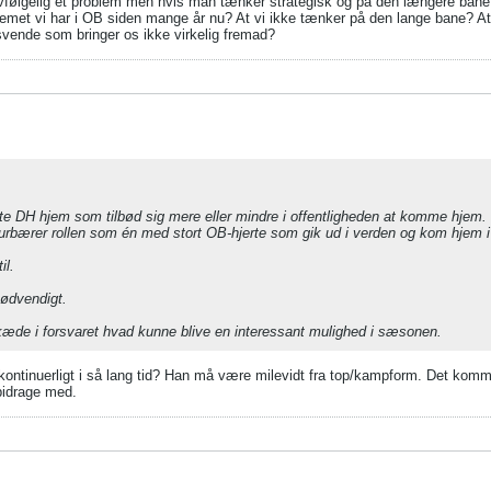
følgelig et problem men hvis man tænker strategisk og på den længere bane - 
lemet vi har i OB siden mange år nu? At vi ikke tænker på den lange bane? At
jesvende som bringer os ikke virkelig fremad?
ente DH hjem som tilbød sig mere eller mindre i offentligheden at komme hjem.
e kulturbærer rollen som én med stort OB-hjerte som gik ud i verden og kom hjem 
il.
nødvendigt.
- kæde i forsvaret hvad kunne blive en interessant mulighed i sæsonen.
let kontinuerligt i så lang tid? Han må være milevidt fra top/kampform. Det kom
bidrage med.