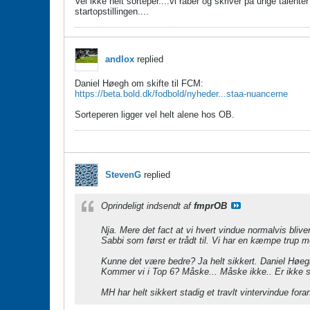
Vel ikke helt sorteper....vi råber og skriver på unge talent
startopstillingen....
andlox
replied
Daniel Høegh om skifte til FCM:
https://beta.bold.dk/fodbold/nyheder...staa-nuancerne
​​​​​​Sorteperen ligger vel helt alene hos OB.
StevenG
replied
Oprindeligt indsendt af
fmprOB
Nja. Mere det fact at vi hvert vindue normalvis bli
Sabbi som først er trådt til. Vi har en kæmpe trup m
Kunne det være bedre? Ja helt sikkert. Daniel Høegh 
Kommer vi i Top 6? Måske... Måske ikke.. Er ikke s
MH har helt sikkert stadig et travlt vintervindue for