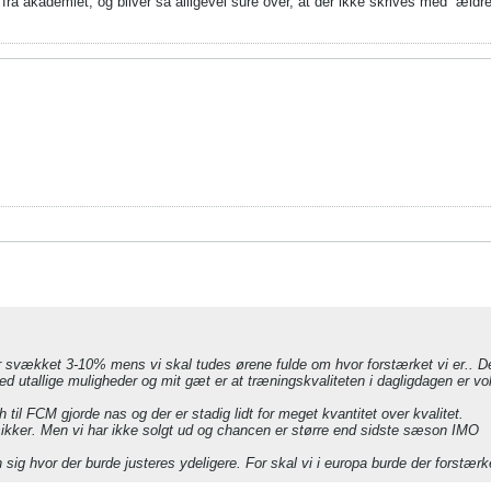
er fra akademiet, og bliver så alligevel sure over, at der ikke skrives med “ældr
ver svækket 3-10% mens vi skal tudes ørene fulde om hvor forstærket vi er.. D
ed utallige muligheder og mit gæt er at træningskvaliteten i dagligdagen er vo
til FCM gjorde nas og der er stadig lidt for meget kvantitet over kvalitet.
ikker. Men vi har ikke solgt ud og chancen er større end sidste sæson IMO
an sig hvor der burde justeres ydeligere. For skal vi i europa burde der forstær