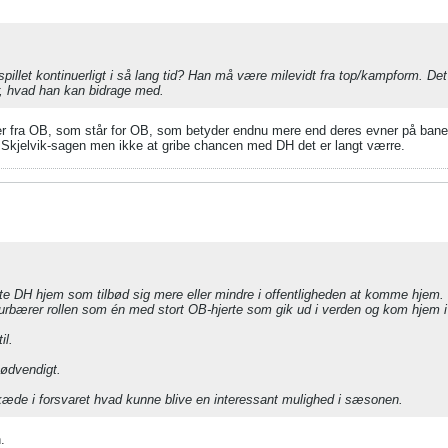
ar spillet kontinuerligt i så lang tid? Han må være milevidt fra top/kampform. 
or, hvad han kan bidrage med.
er fra OB, som står for OB, som betyder endnu mere end deres evner på banen
jelvik-sagen men ikke at gribe chancen med DH det er langt værre.
ente DH hjem som tilbød sig mere eller mindre i offentligheden at komme hjem.
e kulturbærer rollen som én med stort OB-hjerte som gik ud i verden og kom hjem 
il.
nødvendigt.
- kæde i forsvaret hvad kunne blive en interessant mulighed i sæsonen.
.