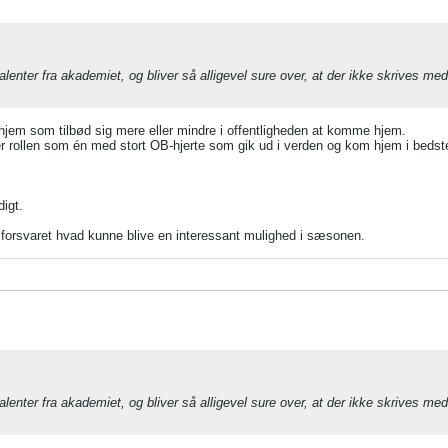
 talenter fra akademiet, og bliver så alligevel sure over, at der ikke skrives me
 hjem som tilbød sig mere eller mindre i offentligheden at komme hjem.
urbærer rollen som én med stort OB-hjerte som gik ud i verden og kom hjem i bedst
igt.
 i forsvaret hvad kunne blive en interessant mulighed i sæsonen.
 talenter fra akademiet, og bliver så alligevel sure over, at der ikke skrives me