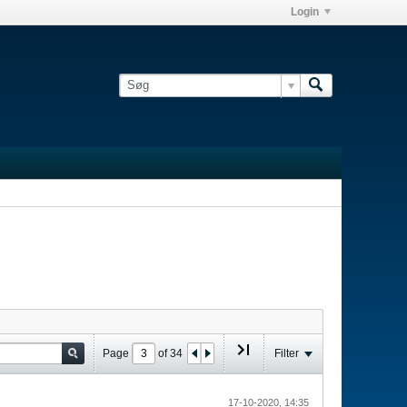
Login
Page
of
34
Filter
17-10-2020, 14:35