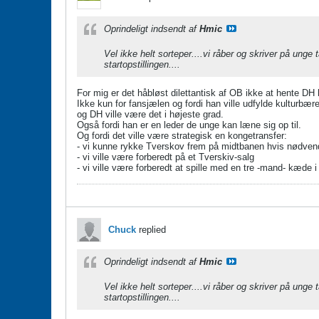
Oprindeligt indsendt af
Hmic
Vel ikke helt sorteper....vi råber og skriver på unge
startopstillingen....
For mig er det håbløst dilettantisk af OB ikke at hente DH
​​​​​​Ikke kun for fansjælen og fordi han ville udfylde kult
og DH ville være det i højeste grad.
Også fordi han er en leder de unge kan læne sig op til.
Og fordi det ville være strategisk en kongetransfer:
- vi kunne rykke Tverskov frem på midtbanen hvis nødvend
- vi ville være forberedt på et Tverskiv-salg
- vi ville være forberedt at spille med en tre -mand- kæde
Chuck
replied
Oprindeligt indsendt af
Hmic
Vel ikke helt sorteper....vi råber og skriver på unge
startopstillingen....