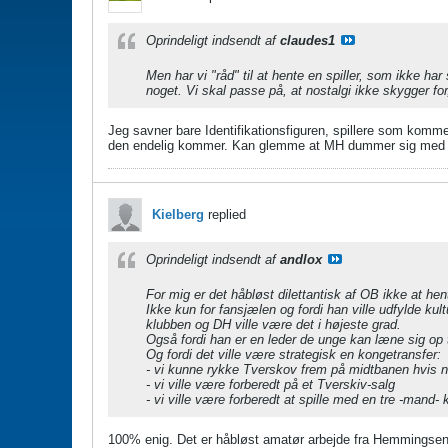
Oprindeligt indsendt af
claudes1
Men har vi "råd" til at hente en spiller, som ikke h
noget. Vi skal passe på, at nostalgi ikke skygger f
Jeg savner bare Identifikationsfiguren, spillere som komm
den endelig kommer. Kan glemme at MH dummer sig med Sk
Kielberg
replied
Oprindeligt indsendt af
andlox
For mig er det håbløst dilettantisk af OB ikke at h
​​​​​​Ikke kun for fansjælen og fordi han ville udfyld
klubben og DH ville være det i højeste grad.
Også fordi han er en leder de unge kan læne sig op t
Og fordi det ville være strategisk en kongetransfer:
- vi kunne rykke Tverskov frem på midtbanen hvis 
- vi ville være forberedt på et Tverskiv-salg
- vi ville være forberedt at spille med en tre -mand
100% enig. Det er håbløst amatør arbejde fra Hemmingsen