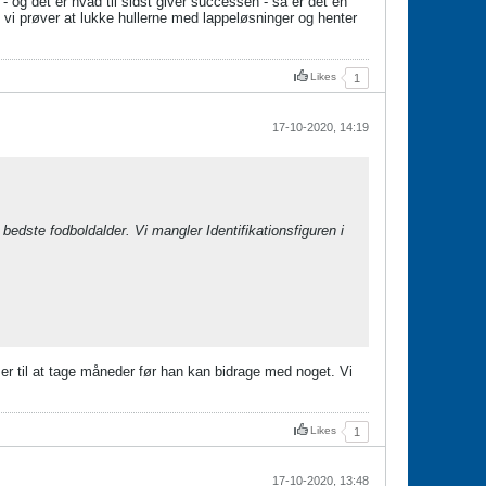
og det er hvad til sidst giver successen - så er det en
 vi prøver at lukke hullerne med lappeløsninger og henter
Likes
1
17-10-2020, 14:19
i bedste fodboldalder. Vi mangler Identifikationsfiguren i
mer til at tage måneder før han kan bidrage med noget. Vi
Likes
1
17-10-2020, 13:48