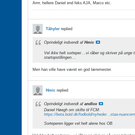
Arrrr, hellere Daniel end feks AJA, Marco etc.
Tåhyler
replied
Oprindeligt indsendt af
Hmic
Vel ikke helt sorteper....vi råber og skriver på unge
startopstillingen....
Men han ville have været en god læremester.
Hmic
replied
Oprindeligt indsendt af
andlox
Daniel Høegh om skifte til FCM:
https://beta.bold.dk/fodbold/nyheder...staa-nuancer
​​​​​​Sorteperen ligger vel helt alene hos OB.