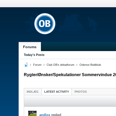
Forums
Today's Posts
Forum
Club OB's debatforum
Odense Boldklub
Rygter/Ønsker/Spekulationer Sommervindue 2
INDLÆG
LATEST ACTIVITY
PHOTOS
andlox
replied