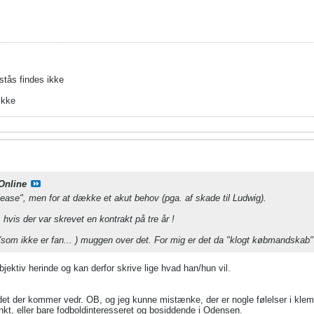
stås findes ikke
ikke
Online
please", men for at dække et akut behov (pga. af skade til Ludwig).
 hvis der var skrevet en kontrakt på tre år !
n (som ikke er fan... ) muggen over det. For mig er det da "klogt købmandskab"
jektiv herinde og kan derfor skrive lige hvad han/hun vil.
t det der kommer vedr. OB, og jeg kunne mistænke, der er nogle følelser i kl
nkt, eller bare fodboldinteresseret og bosiddende i Odensen.