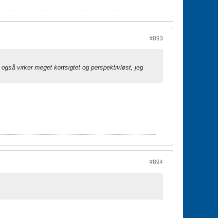
#893
d også virker meget kortsigtet og perspektivløst, jeg
#894