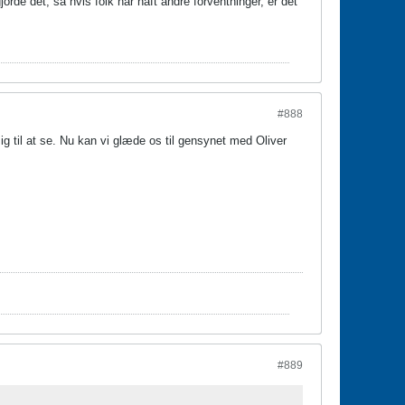
jorde det, så hvis folk har haft andre forventninger, er det
#888
g til at se. Nu kan vi glæde os til gensynet med Oliver
#889