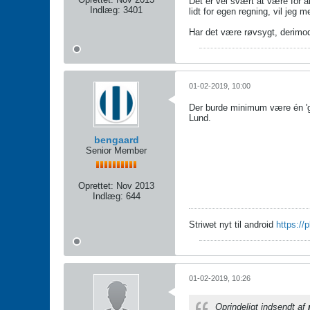
Det er vel svært at være for al
Indlæg:
3401
lidt for egen regning, vil jeg m
Har det være røvsygt, derimod
01-02-2019, 10:00
Der burde minimum være én 'gi
Lund.
bengaard
Senior Member
Oprettet:
Nov 2013
Indlæg:
644
Striwet nyt til android
https://
01-02-2019, 10:26
Oprindeligt indsendt af