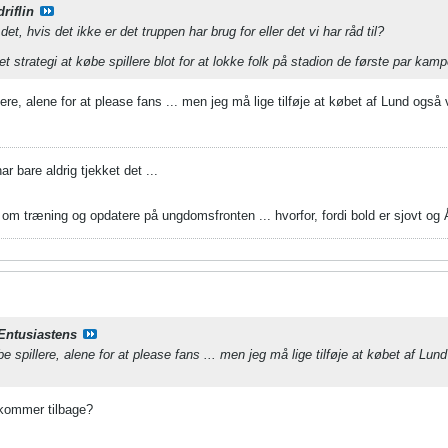
driflin
et, hvis det ikke er det truppen har brug for eller det vi har råd til?
et strategi at købe spillere blot for at lokke folk på stadion de første par kamp
ere, alene for at please fans ... men jeg må lige tilføje at købet af Lund også 
r bare aldrig tjekket det ...
om træning og opdatere på ungdomsfronten ... hvorfor, fordi bold er sjovt og Å
Entusiastens
e spillere, alene for at please fans ... men jeg må lige tilføje at købet af Lun
 kommer tilbage?