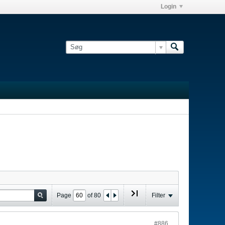
Login
Page
of
80
Filter
#886