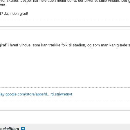
vor skuffet. Jesper har hele tiden meldt ud, at det bliver et stille vindue. Det g
ene.
? Ja, i den grad!
raf' i hvert vindue, som kan trække folk til stadion, og som man kan glæde si
play.google.com/store/apps/d...rd.striwretnyt
mckellberg