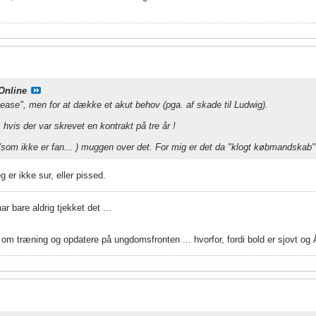
Online
please", men for at dække et akut behov (pga. af skade til Ludwig).
 hvis der var skrevet en kontrakt på tre år !
n (som ikke er fan... ) muggen over det. For mig er det da "klogt købmandskab"
eg er ikke sur, eller pissed.
r bare aldrig tjekket det ...
om træning og opdatere på ungdomsfronten ... hvorfor, fordi bold er sjovt og Å