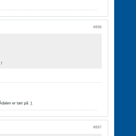
#896
 !
dalen er tæt på :).
#897