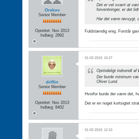
Det er vel svært at være
forventninger, er det lid
Orskov
Senior Member
Har det være røvsygt, d
Oprettet:
Nov 2013
Fuldstændig enig. Forstår gans
Indlæg:
2892
01-02-2019, 10:27
Oprindeligt indsendt af
Der burde minimum være 
Oliver Lund.
driflin
Senior Member
Hvorfor burde der være det, hvi
Oprettet:
Nov 2013
Det er en noget kortsigtet stra
Indlæg:
8402
01-02-2019, 12:10