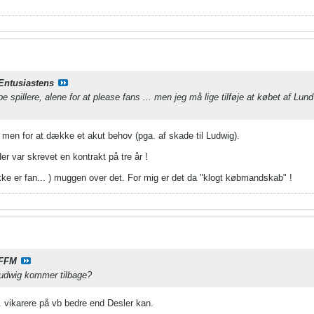
Entusiastens
e spillere, alene for at please fans ... men jeg må lige tilføje at købet af Lun
", men for at dække et akut behov (pga. af skade til Ludwig).
er var skrevet en kontrakt på tre år !
ikke er fan... ) muggen over det. For mig er det da "klogt købmandskab" !
FFM
Ludwig kommer tilbage?
 vikarere på vb bedre end Desler kan.