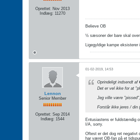
Oprettet:
Nov 2013
Indlæg:
11270
Believe OB
½ sæsoner der bare skal over
Ligegyldige kampe eksisterer 
01-02-2019, 14:53
Oprindeligt indsendt af
Det er vel ikke for at "
Lennon
Jeg ville være "pissed",
Senior Member
Forstår ikke jeres / di
Oprettet:
Sep 2014
Indlæg:
1544
Entusiastens er fuldstændig ob
I/A, sorry.
Oftest er det dog ret negativ
har været OB-fan på et tidspu