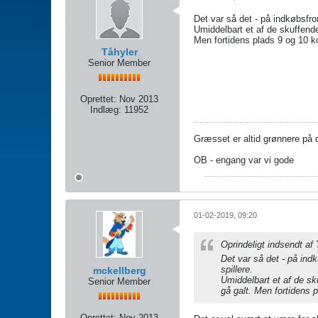
Det var så det - på indkøbsfro
Umiddelbart et af de skuffende
Men fortidens plads 9 og 10 kom
Tåhyler
Senior Member
Oprettet:
Nov 2013
Indlæg:
11952
Græsset er altid grønnere på
OB - engang var vi gode
01-02-2019, 09:20
Oprindeligt indsendt af
Det var så det - på ind
spillere.
mckellberg
Umiddelbart et af de sk
Senior Member
gå galt. Men fortidens p
Oprettet:
Nov 2013