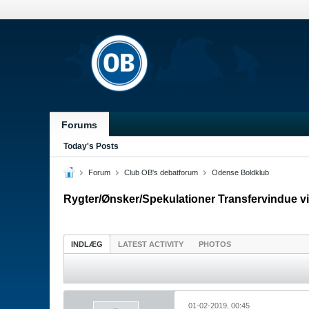
Forums
Today's Posts
Forum
Club OB's debatforum
Odense Boldklub
Rygter/Ønsker/Spekulationer Transfervindue vin
INDLÆG
LATEST ACTIVITY
PHOTOS
01-02-2019, 00:45