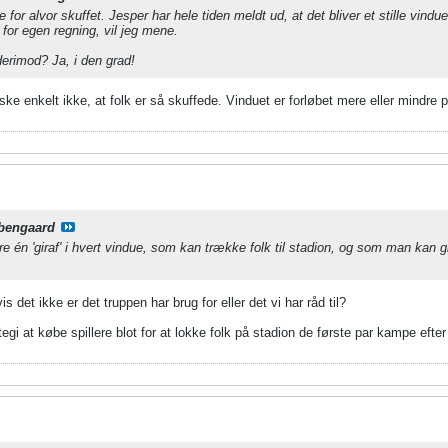
 for alvor skuffet. Jesper har hele tiden meldt ud, at det bliver et stille vindue
t for egen regning, vil jeg mene.
erimod? Ja, i den grad!
ke enkelt ikke, at folk er så skuffede. Vinduet er forløbet mere eller mindre
bengaard
én 'giraf' i hvert vindue, som kan trække folk til stadion, og som man kan g
s det ikke er det truppen har brug for eller det vi har råd til?
tegi at købe spillere blot for at lokke folk på stadion de første par kampe efter