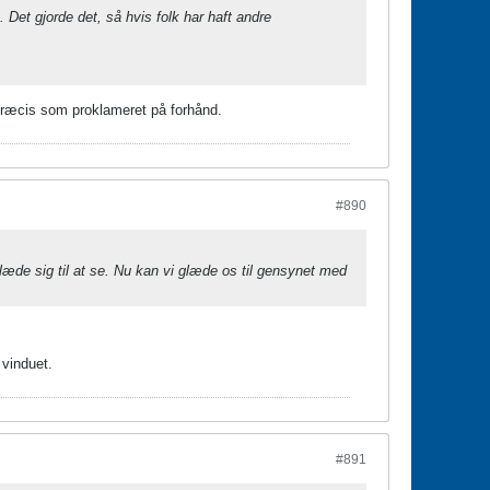
. Det gjorde det, så hvis folk har haft andre
 præcis som proklameret på forhånd.
#890
læde sig til at se. Nu kan vi glæde os til gensynet med
 vinduet.
#891