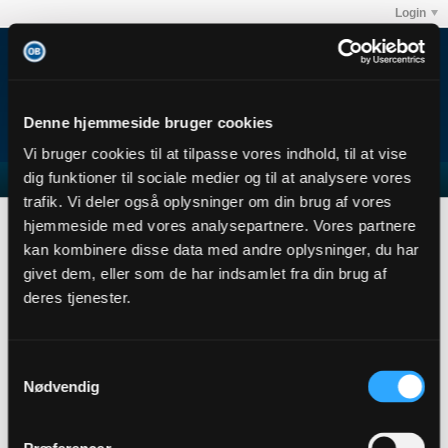
Login
Denne hjemmeside bruger cookies
Vi bruger cookies til at tilpasse vores indhold, til at vise
dig funktioner til sociale medier og til at analysere vores
trafik. Vi deler også oplysninger om din brug af vores
FFM
hjemmeside med vores analysepartnere. Vores partnere
User Profile
kan kombinere disse data med andre oplysninger, du har
givet dem, eller som de har indsamlet fra din brug af
FFM
deres tjenester.
Senior Member
Sidste handling: 06-02-2020, 10:08
Joined: 26-11-2013
Samtykkevalg
Location:
Nødvendig
Abonnementer
1
Subscribers
0