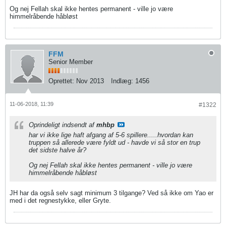
Og nej Fellah skal ikke hentes permanent - ville jo være
himmelråbende håbløst
FFM
Senior Member
Oprettet:
Nov 2013
Indlæg:
1456
11-06-2018, 11:39
#1322
Oprindeligt indsendt af
mhbp
har vi ikke lige haft afgang af 5-6 spillere.....hvordan kan
truppen så allerede være fyldt ud - havde vi så stor en trup
det sidste halve år?
Og nej Fellah skal ikke hentes permanent - ville jo være
himmelråbende håbløst
JH har da også selv sagt minimum 3 tilgange? Ved så ikke om Yao er
med i det regnestykke, eller Gryte.