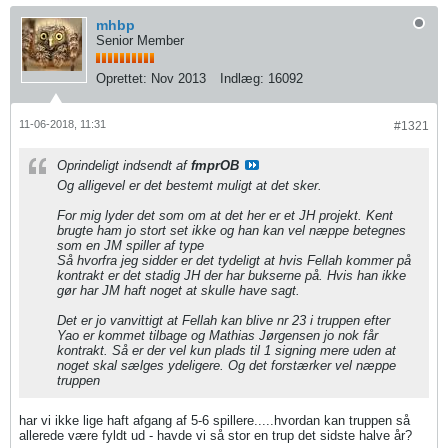
mhbp
Senior Member
Oprettet:
Nov 2013
Indlæg:
16092
11-06-2018, 11:31
#1321
Oprindeligt indsendt af
fmprOB
Og alligevel er det bestemt muligt at det sker.
For mig lyder det som om at det her er et JH projekt. Kent
brugte ham jo stort set ikke og han kan vel næppe betegnes
som en JM spiller af type
Så hvorfra jeg sidder er det tydeligt at hvis Fellah kommer på
kontrakt er det stadig JH der har bukserne på. Hvis han ikke
gør har JM haft noget at skulle have sagt.
Det er jo vanvittigt at Fellah kan blive nr 23 i truppen efter
Yao er kommet tilbage og Mathias Jørgensen jo nok får
kontrakt. Så er der vel kun plads til 1 signing mere uden at
noget skal sælges ydeligere. Og det forstærker vel næppe
truppen
har vi ikke lige haft afgang af 5-6 spillere.....hvordan kan truppen så
allerede være fyldt ud - havde vi så stor en trup det sidste halve år?