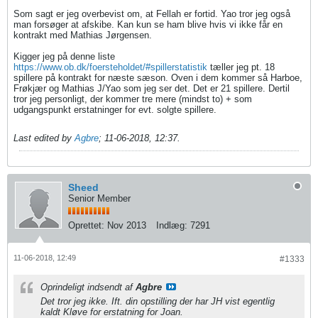
Som sagt er jeg overbevist om, at Fellah er fortid. Yao tror jeg også
man forsøger at afskibe. Kan kun se ham blive hvis vi ikke får en
kontrakt med Mathias Jørgensen.
Kigger jeg på denne liste
https://www.ob.dk/foersteholdet/#spillerstatistik
tæller jeg pt. 18
spillere på kontrakt for næste sæson. Oven i dem kommer så Harboe,
Frøkjær og Mathias J/Yao som jeg ser det. Det er 21 spillere. Dertil
tror jeg personligt, der kommer tre mere (mindst to) + som
udgangspunkt erstatninger for evt. solgte spillere.
Last edited by
Agbre
;
11-06-2018, 12:37
.
Sheed
Senior Member
Oprettet:
Nov 2013
Indlæg:
7291
11-06-2018, 12:49
#1333
Oprindeligt indsendt af
Agbre
Det tror jeg ikke. Ift. din opstilling der har JH vist egentlig
kaldt Kløve for erstatning for Joan.