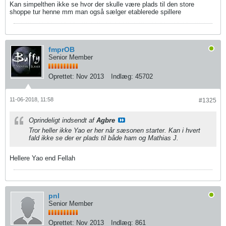
Kan simpelthen ikke se hvor der skulle være plads til den store
shoppe tur henne mm man også sælger etablerede spillere
fmprOB
Senior Member
Oprettet:
Nov 2013
Indlæg:
45702
11-06-2018, 11:58
#1325
Oprindeligt indsendt af
Agbre
Tror heller ikke Yao er her når sæsonen starter. Kan i hvert
fald ikke se der er plads til både ham og Mathias J.
Hellere Yao end Fellah
pnl
Senior Member
Oprettet:
Nov 2013
Indlæg:
861