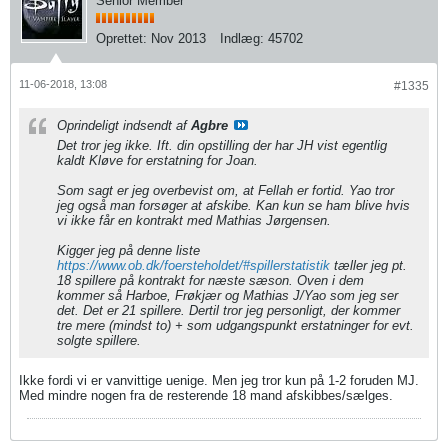
Senior Member
Oprettet:
Nov 2013
Indlæg:
45702
11-06-2018, 13:08
#1335
Oprindeligt indsendt af
Agbre
Det tror jeg ikke. Ift. din opstilling der har JH vist egentlig
kaldt Kløve for erstatning for Joan.
Som sagt er jeg overbevist om, at Fellah er fortid. Yao tror
jeg også man forsøger at afskibe. Kan kun se ham blive hvis
vi ikke får en kontrakt med Mathias Jørgensen.
Kigger jeg på denne liste
https://www.ob.dk/foersteholdet/#spillerstatistik
tæller jeg pt.
18 spillere på kontrakt for næste sæson. Oven i dem
kommer så Harboe, Frøkjær og Mathias J/Yao som jeg ser
det. Det er 21 spillere. Dertil tror jeg personligt, der kommer
tre mere (mindst to) + som udgangspunkt erstatninger for evt.
solgte spillere.
Ikke fordi vi er vanvittige uenige. Men jeg tror kun på 1-2 foruden MJ.
Med mindre nogen fra de resterende 18 mand afskibbes/sælges.