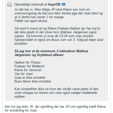
Oprindeligt indsendt af
fmprOB
Jo det har vi. Men ifølge JH skal Kløve ses som en
sommersigning da han kun blev hentet pga det Joan bøvl og
at vi derfor har været 1 for mange.
Fellah var også ekstra.
Så med 6 mand ud og Kløve,Frøkjær,Harboe og Yao ind er
det ikke plads til det store hvis Mathias Jørgensen også
signes. Så kommer vi over de 23-24 som man ønsker.
Spørgsmålet er også om Buus som var 3. Valg på højre skal
erstattes
Så jeg tror at de minimum 3 inkluderer Mathias
Jørgensen og Grytebust afløser
Harboe for Thrane
Frøkjær for Welbeck
Kløve for Jønsson
Yao for Joan
Joao er ikke erstattet
Buus bliver ikke erstattet
Kan simpelthen ikke se hvor der skulle være plads til den
store shoppe tur henne mm man også sælger etablerede
spillere
Det tror jeg ikke. Ift. din opstilling der har JH vist egentlig kaldt Kløve
for erstatning for Joan.