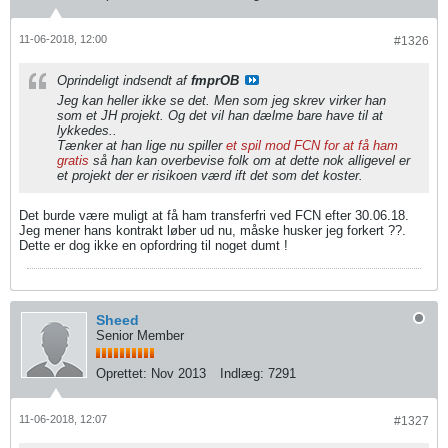
11-06-2018, 12:00
#1326
Oprindeligt indsendt af
fmprOB
Jeg kan heller ikke se det. Men som jeg skrev virker han
som et JH projekt. Og det vil han dælme bare have til at
lykkedes..
Tænker at han lige nu spiller
et spil mod FCN for at få ham
gratis
så han kan overbevise folk om at dette nok alligevel er
et projekt der er risikoen værd ift det som det koster.
Det burde være muligt at få ham transferfri ved FCN efter 30.06.18.
Jeg mener hans kontrakt løber ud nu, måske husker jeg forkert ??.
Dette er dog ikke en opfordring til noget dumt !
Sheed
Senior Member
Oprettet:
Nov 2013
Indlæg:
7291
11-06-2018, 12:07
#1327