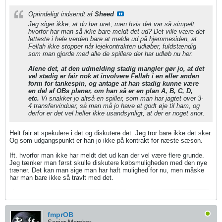
Oprindeligt indsendt af
Sheed
Jeg siger ikke, at du har uret, men hvis det var så simpelt,
hvorfor har man så ikke bare meldt det ud? Det ville være det
letteste i hele verden bare at melde ud på hjemmesiden, at
Fellah ikke stopper når lejekontrakten udløber, fuldstændig
som man gjorde med alle de spillere der har udløb nu her.
Alene det, at den udmelding stadig mangler gør jo, at det
vel stadig er fair nok at involvere Fellah i en eller anden
form for tankespin, og antage at han stadig kunne være
en del af OBs planer, om han så er en plan A, B, C, D,
etc.
Vi snakker jo altså en spiller, som man har jagtet over 3-
4 transfervinduer, så man må jo have et godt øje til ham, og
derfor er det vel heller ikke usandsynligt, at der er noget snor.
Helt fair at spekulere i det og diskutere det. Jeg tror bare ikke det sker.
Og som udgangspunkt er han jo ikke på kontrakt for næste sæson.
Ift. hvorfor man ikke har meldt det ud kan der vel være flere grunde.
Jeg tænker man først skulle diskutere købsmuligheden med den nye
træner. Det kan man sige man har haft mulighed for nu, men måske
har man bare ikke så travlt med det.
fmprOB