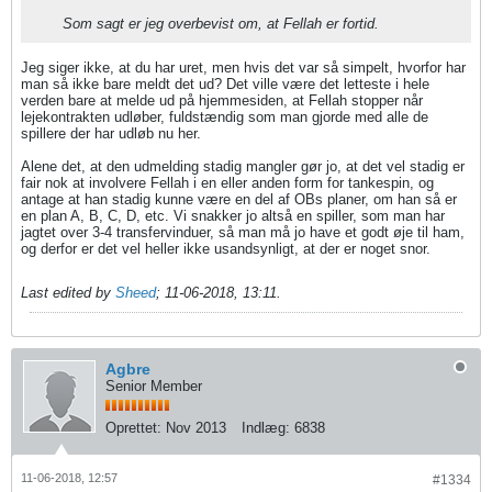
Som sagt er jeg overbevist om, at Fellah er fortid.
Jeg siger ikke, at du har uret, men hvis det var så simpelt, hvorfor har
man så ikke bare meldt det ud? Det ville være det letteste i hele
verden bare at melde ud på hjemmesiden, at Fellah stopper når
lejekontrakten udløber, fuldstændig som man gjorde med alle de
spillere der har udløb nu her.
Alene det, at den udmelding stadig mangler gør jo, at det vel stadig er
fair nok at involvere Fellah i en eller anden form for tankespin, og
antage at han stadig kunne være en del af OBs planer, om han så er
en plan A, B, C, D, etc. Vi snakker jo altså en spiller, som man har
jagtet over 3-4 transfervinduer, så man må jo have et godt øje til ham,
og derfor er det vel heller ikke usandsynligt, at der er noget snor.
Last edited by
Sheed
;
11-06-2018, 13:11
.
Agbre
Senior Member
Oprettet:
Nov 2013
Indlæg:
6838
11-06-2018, 12:57
#1334