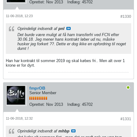
Oprettet:
Nov 2013
Indlæg:
45702
11-06-2018, 12:23
#1330
Oprindeligt indsendt af
pnl
Det burde være muligt at få ham transferfri ved FCN efter
30.06.18. Jeg mener hans kontrakt løber ud nu, måske
husker jeg forkert ??. Dette er dog ikke en opfordring til noget
dumt !
Han har kontrakt til sommer 2019 og skal købes fri.. Men alt over 1
krone er for dyrt.
fmprOB
Senior Member
Oprettet:
Nov 2013
Indlæg:
45702
11-06-2018, 12:32
#1331
Oprindeligt indsendt af
mhbp