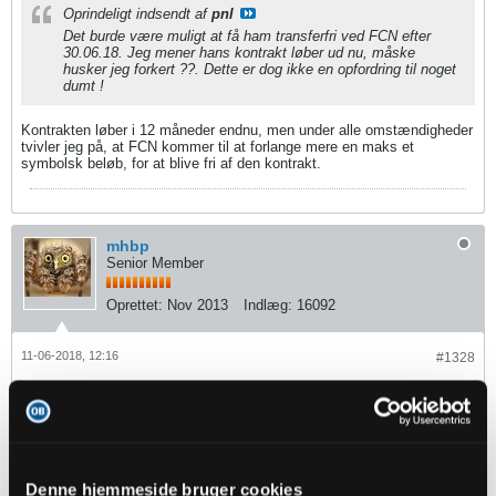
Oprindeligt indsendt af
pnl
Det burde være muligt at få ham transferfri ved FCN efter
30.06.18. Jeg mener hans kontrakt løber ud nu, måske
husker jeg forkert ??. Dette er dog ikke en opfordring til noget
dumt !
Kontrakten løber i 12 måneder endnu, men under alle omstændigheder
tvivler jeg på, at FCN kommer til at forlange mere en maks et
symbolsk beløb, for at blive fri af den kontrakt.
mhbp
Senior Member
Oprettet:
Nov 2013
Indlæg:
16092
11-06-2018, 12:16
#1328
Oprindeligt indsendt af
fmprOB
Jo det har vi. Men ifølge JH skal Kløve ses som en
sommersigning da han kun blev hentet pga det Joan bøvl og
at vi derfor har været 1 for mange.
Fellah var også ekstra.
Denne hjemmeside bruger cookies