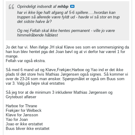
Oprindeligt indsendt af
mhbp
har vi ikke lige haft afgang af 5-6 spillere.....hvordan kan
truppen så allerede være fyldt ud - havde vi så stor en trup
det sidste halve år?
Og nej Fellah skal ikke hentes permanent - ville jo være
himmelråbende håbløst
Jo det har vi. Men ifølge JH skal Kløve ses som en sommersigning da
han kun blev hentet pga det Joan bøvl og at vi derfor har været 1 for
mange.
Fellah var også ekstra.
Så med 6 mand ud og Kløve,Frøkjær,Harboe og Yao ind er det ikke
plads til det store hvis Mathias Jørgensen også signes. Så kommer vi
over de 23-24 som man ønsker. Spørgsmålet er også om Buus som
var 3. Valg på højre skal erstattes
Så jeg tror at de minimum 3 inkluderer Mathias Jørgensen og
Grytebust afløser
Harboe for Thrane
Frøkjær for Welbeck
Kløve for Jønsson
Yao for Joan
Joao er ikke erstattet
Buus bliver ikke erstattet