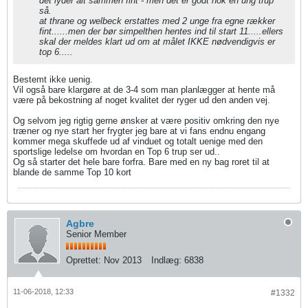
det lyder alt sammen fint - men det er godt nok en ung trup
så.
at thrane og welbeck erstattes med 2 unge fra egne rækker
fint......men der bør simpelthen hentes ind til start 11.....ellers
skal der meldes klart ud om at målet IKKE nødvendigvis er
top 6.....
Bestemt ikke uenig.
Vil også bare klargøre at de 3-4 som man planlægger at hente må
være på bekostning af noget kvalitet der ryger ud den anden vej.
Og selvom jeg rigtig gerne ønsker at være positiv omkring den nye
træner og nye start her frygter jeg bare at vi fans endnu engang
kommer mega skuffede ud af vinduet og totalt uenige med den
sportslige ledelse om hvordan en Top 6 trup ser ud..
Og så starter det hele bare forfra. Bare med en ny bag roret til at
blande de samme Top 10 kort
Agbre
Senior Member
Oprettet:
Nov 2013
Indlæg:
6838
11-06-2018, 12:33
#1332