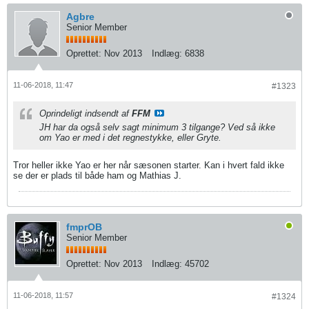
Agbre
Senior Member
Oprettet:
Nov 2013
Indlæg:
6838
11-06-2018, 11:47
#1323
Oprindeligt indsendt af
FFM
JH har da også selv sagt minimum 3 tilgange? Ved så ikke
om Yao er med i det regnestykke, eller Gryte.
Tror heller ikke Yao er her når sæsonen starter. Kan i hvert fald ikke
se der er plads til både ham og Mathias J.
fmprOB
Senior Member
Oprettet:
Nov 2013
Indlæg:
45702
11-06-2018, 11:57
#1324