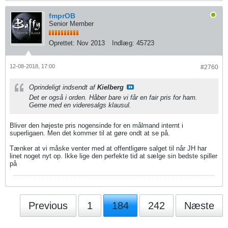
fmprOB
Senior Member
Oprettet:
Nov 2013
Indlæg:
45723
12-08-2018, 17:00
#2760
Oprindeligt indsendt af
Kielberg
Det er også i orden. Håber bare vi får en fair pris for ham.
Gerne med en videresalgs klausul.
Bliver den højeste pris nogensinde for en målmand internt i
superligaen. Men det kommer til at gøre ondt at se på.
Tænker at vi måske venter med at offentligøre salget til når JH har
linet noget nyt op. Ikke lige den perfekte tid at sælge sin bedste spiller
på
Previous
1
184
242
Næste