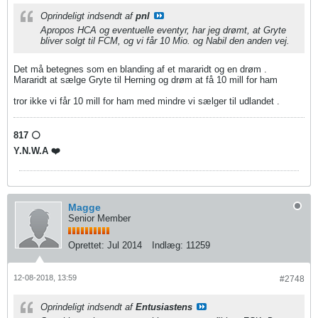
Oprindeligt indsendt af
pnl
Apropos HCA og eventuelle eventyr, har jeg drømt, at Gryte
bliver solgt til FCM, og vi får 10 Mio. og Nabil den anden vej.
Det må betegnes som en blanding af et mararidt og en drøm .
Mararidt at sælge Gryte til Herning og drøm at få 10 mill for ham
tror ikke vi får 10 mill for ham med mindre vi sælger til udlandet .
817 ⚪️
Y.N.W.A ❤️
Magge
Senior Member
Oprettet:
Jul 2014
Indlæg:
11259
12-08-2018, 13:59
#2748
Oprindeligt indsendt af
Entusiastens