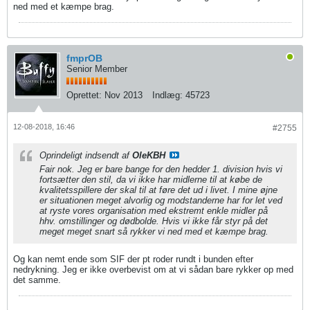
ned med et kæmpe brag.
fmprOB
Senior Member
Oprettet:
Nov 2013
Indlæg:
45723
12-08-2018, 16:46
#2755
Oprindeligt indsendt af
OleKBH
Fair nok. Jeg er bare bange for den hedder 1. division hvis vi
fortsætter den stil, da vi ikke har midlerne til at købe de
kvalitetsspillere der skal til at føre det ud i livet. I mine øjne
er situationen meget alvorlig og modstanderne har for let ved
at ryste vores organisation med ekstremt enkle midler på
hhv. omstillinger og dødbolde. Hvis vi ikke får styr på det
meget meget snart så rykker vi ned med et kæmpe brag.
Og kan nemt ende som SIF der pt roder rundt i bunden efter
nedrykning. Jeg er ikke overbevist om at vi sådan bare rykker op med
det samme.