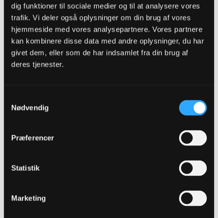
https://www.tipsbladet.dk/nyhed/skan...er-til-sverige
dig funktioner til sociale medier og til at analysere vores
Havde frygtet den lidt så dejlig nyhed
trafik. Vi deler også oplysninger om din brug af vores
hjemmeside med vores analysepartnere. Vores partnere
Nej hvad pokker skulle vi dog også med ham?
kan kombinere disse data med andre oplysninger, du har
givet dem, eller som de har indsamlet fra din brug af
deres tjenester.
nixcha
Senior Member
Oprettet:
Nov 2013
Indlæg:
8448
Samtykkevalg
Nødvendig
12-08-2018, 16:02
#2753
Præferencer
Oprindeligt indsendt af
eilman
Er det Awer Mabil der var i EfB sidste år?
Statistik
Ja, men han har været god for FCM indtil videre i år. Klart en spiller,
der har den der X-Factor - og FCM slipper ham derfor naturligvis ikke
for de småpenge, vi kan tilbyde. Desuden er han starter pt., så hvad
skulle han til OB for?
Marketing