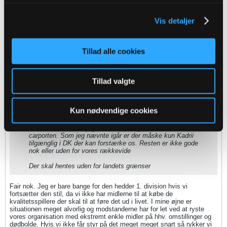
OleKBH
Senior Member
Vis detaljer
Oprettet:
Nov 2013
Indlæg:
4010
Tillad alle cookies
12-08-2018, 16:27
#2754
Oprindeligt indsendt af
fmprOB
Tillad valgte
langt fra enig. Jeg syntes vi skal fortsætte med den stil JM
prøver at indføre. Vi skal bare have nogle spillere der er
bedre til at udføre det. Meget simpelt
Kun nødvendige cookies
Og hvis fantasien rækker til nogen af dem du nævner(4 fra
Horsens?!?!) finder jeg et solidt reb og smutter ud til
carporten. Som jeg nævnte igår er der måske kun Kadrii
tilgænglig i DK der kan forstærke os. Resten er ikke gode
nok eller uden for vores rækkevide
Der skal hentes uden for landets grænser
Fair nok. Jeg er bare bange for den hedder 1. division hvis vi
fortsætter den stil, da vi ikke har midlerne til at købe de
kvalitetsspillere der skal til at føre det ud i livet. I mine øjne er
situationen meget alvorlig og modstanderne har for let ved at ryste
vores organisation med ekstremt enkle midler på hhv. omstillinger og
dødbolde. Hvis vi ikke får styr på det meget meget snart så rykker vi