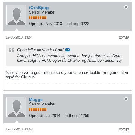
tOrnBjerg
Senior Member
Oprettet:
Nov 2013
Indlæg:
9222
12-08-2018, 13:54
#2746
Oprindeligt indsendt af
pnl
Apropos HCA og eventuelle eventyr, har jeg drømt, at Gryte
bliver solgt til FCM, og vi får 10 Mio. og Nabil den anden vej.
Nabil ville være godt, men ikke styrke os på dødbolde. Ser gerne at vi
også får Okusun
Magge
Senior Member
Oprettet:
Jul 2014
Indlæg:
11259
12-08-2018, 13:57
#2747