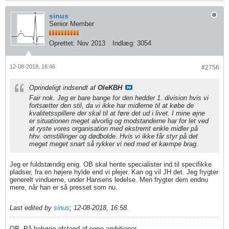
sinus
Senior Member
Oprettet:
Nov 2013
Indlæg:
3054
12-08-2018, 16:46
#2756
Oprindeligt indsendt af
OleKBH
Fair nok. Jeg er bare bange for den hedder 1. division hvis vi
fortsætter den stil, da vi ikke har midlerne til at købe de
kvalitetsspillere der skal til at føre det ud i livet. I mine øjne
er situationen meget alvorlig og modstanderne har for let ved
at ryste vores organisation med ekstremt enkle midler på
hhv. omstillinger og dødbolde. Hvis vi ikke får styr på det
meget meget snart så rykker vi ned med et kæmpe brag.
Jeg er fuldstændig enig. OB skal hente specialister ind til specifikke
pladser, fra en højere hylde end vi plejer. Kan og vil JH det. Jeg frygter
generelt vinduerne, under Hansens ledelse. Men frygter dem endnu
mere, når han er så presset som nu.
Last edited by
sinus
;
12-08-2018, 16:58
.
OB. På behørig afstand af egne ambitioner.