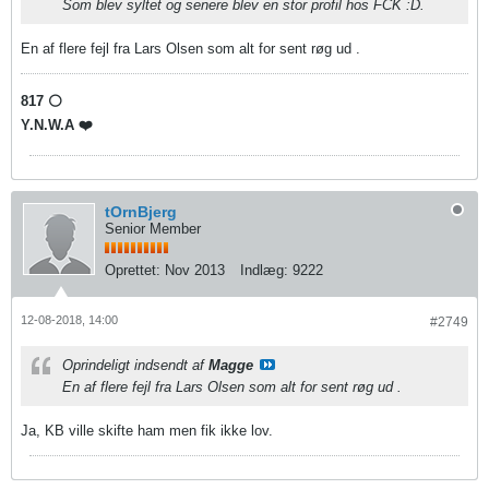
Som blev syltet og senere blev en stor profil hos FCK :D.
En af flere fejl fra Lars Olsen som alt for sent røg ud .
817 ⚪️
Y.N.W.A ❤️
tOrnBjerg
Senior Member
Oprettet:
Nov 2013
Indlæg:
9222
12-08-2018, 14:00
#2749
Oprindeligt indsendt af
Magge
En af flere fejl fra Lars Olsen som alt for sent røg ud .
Ja, KB ville skifte ham men fik ikke lov.