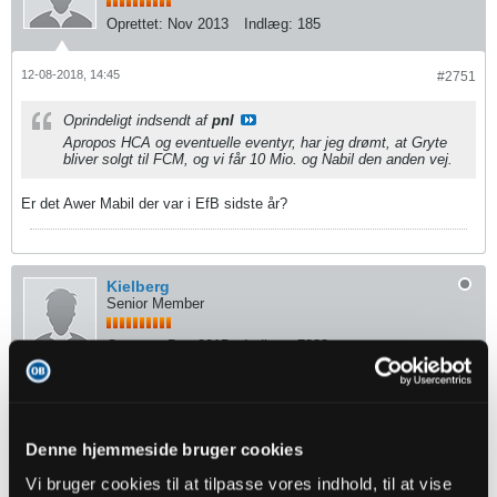
Oprettet:
Nov 2013
Indlæg:
185
12-08-2018, 14:45
#2751
Oprindeligt indsendt af
pnl
Apropos HCA og eventuelle eventyr, har jeg drømt, at Gryte
bliver solgt til FCM, og vi får 10 Mio. og Nabil den anden vej.
Er det Awer Mabil der var i EfB sidste år?
Kielberg
Senior Member
Oprettet:
Dec 2015
Indlæg:
7883
12-08-2018, 15:06
#2752
Oprindeligt indsendt af
fmprOB
Denne hjemmeside bruger cookies
Blev heller ikke Boysen
Vi bruger cookies til at tilpasse vores indhold, til at vise