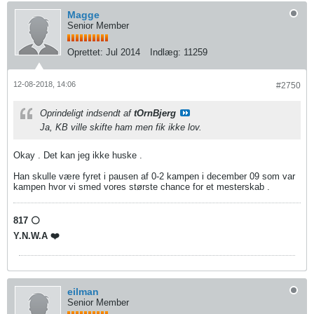
Magge
Senior Member
Oprettet:
Jul 2014
Indlæg:
11259
12-08-2018, 14:06
#2750
Oprindeligt indsendt af
tOrnBjerg
Ja, KB ville skifte ham men fik ikke lov.
Okay . Det kan jeg ikke huske .
Han skulle være fyret i pausen af 0-2 kampen i december 09 som var
kampen hvor vi smed vores største chance for et mesterskab .
817 ⚪️
Y.N.W.A ❤️
eilman
Senior Member