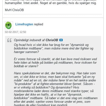
humørspiller. Intet andet. Noget af en gamble, hvis du spørger mig.
MvH ChrisOB
Limefrugten
replied
02-02-2017, 12:50
Oprindeligt indsendt af
ChrisOB
Og hvad hvis vi slet ikke har brug for en "dynamisk og
boldsikker midtbane", men måske mere énd der fighter og
hænger sammen?
Er vores forsvar så stærkt, at det kan leve med risikoen ved
hele tiden at holde på bolden på midtbanen, hvor risikoen for
boldtab er større?
Hans spekulationer er det, der bekymrer mig. Han taler som
om, vi slet ikke er krise; men bare skal fortsætte "på en ny
måde" ned ad en sti, der måske fører til en hel række andre
"bi-produkter" af at fighter-elementet bliver fjernet. Såsom -
er vi virkelig så boldsikre? Og dynamiske? Hvis
modstanderne lader deres midtbane med stærke typer; så
hjælper det ikke en hatfis, at vi har en "dynamisk,
boldsikker" midtbane. Så taber vi det ene slag om midtbanen
efter det andet; sætter vores forsvar under et pres, som
hverken de eller Grytebust kan modstå.