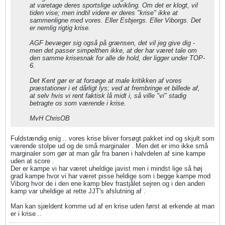
at varetage deres sportslige udvikling. Om det er klogt, vil
tiden vise; men indtil videre er deres "krise" ikke at
sammenligne med vores. Eller Esbjergs. Eller Viborgs. Det
er nemlig rigtig krise.
AGF bevæger sig også på grænsen, det vil jeg give dig -
men det passer simpelthen ikke, at der har været tale om
den samme krisesnak for alle de hold, der ligger under TOP-
6.
Det Kent gør er at forsøge at male kritikken af vores
præstationer i et dårligt lys; ved at frembringe et billede af,
at selv hvis vi rent faktisk lå midt i, så ville "vi" stadig
betragte os som værende i krise.
MvH ChrisOB
Fuldstændig enig .. vores krise bliver forsøgt pakket ind og skjult som
værende stolpe ud og de små marginaler . Men det er imo ikke små
marginaler som gør at man går fra banen i halvdelen af sine kampe
uden at score .
Der er kampe vi har været uheldige javist men i mindst lige så høj
grad kampe hvor vi har været pisse heldige som i begge kampe mod
Viborg hvor de i den ene kamp blev frastjålet sejren og i den anden
kamp var uheldige at rette JJT's afslutning af .
Man kan sjældent komme ud af en krise uden først at erkende at man
er i krise ..