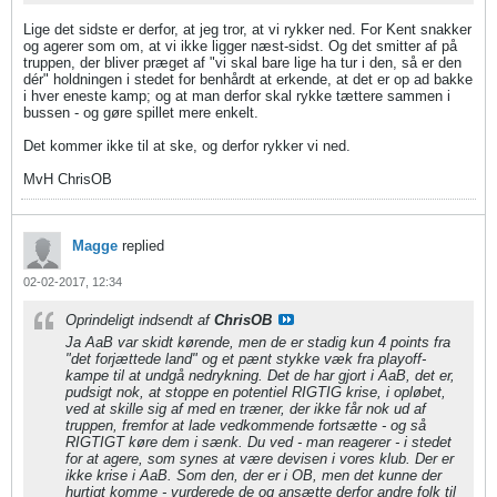
Lige det sidste er derfor, at jeg tror, at vi rykker ned. For Kent snakker
og agerer som om, at vi ikke ligger næst-sidst. Og det smitter af på
truppen, der bliver præget af "vi skal bare lige ha tur i den, så er den
dér" holdningen i stedet for benhårdt at erkende, at det er op ad bakke
i hver eneste kamp; og at man derfor skal rykke tættere sammen i
bussen - og gøre spillet mere enkelt.
Det kommer ikke til at ske, og derfor rykker vi ned.
MvH ChrisOB
Magge
replied
02-02-2017, 12:34
Oprindeligt indsendt af
ChrisOB
Ja AaB var skidt kørende, men de er stadig kun 4 points fra
"det forjættede land" og et pænt stykke væk fra playoff-
kampe til at undgå nedrykning. Det de har gjort i AaB, det er,
pudsigt nok, at stoppe en potentiel RIGTIG krise, i opløbet,
ved at skille sig af med en træner, der ikke får nok ud af
truppen, fremfor at lade vedkommende fortsætte - og så
RIGTIGT køre dem i sænk. Du ved - man reagerer - i stedet
for at agere, som synes at være devisen i vores klub. Der er
ikke krise i AaB. Som den, der er i OB, men det kunne der
hurtigt komme - vurderede de og ansætte derfor andre folk til