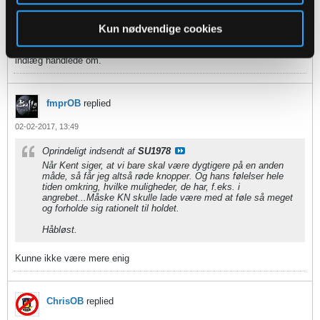
at sige, at man nu kan stille en mere dynamisk og boldsikker
midtbane
Kun nødvendige cookies
Det ved jeg ikke, det interesserer mig heller ikke, det var ikke det, mit
indlæg handlede om.
fmprOB
replied
02-02-2017, 13:49
Oprindeligt indsendt af
SU1978
Når Kent siger, at vi bare skal være dygtigere på en anden
måde, så får jeg altså røde knopper. Og hans følelser hele
tiden omkring, hvilke muligheder, de har, f.eks. i
angrebet...Måske KN skulle lade være med at føle så meget
og forholde sig rationelt til holdet.
Håbløst.
Kunne ikke være mere enig
ChrisOB
replied