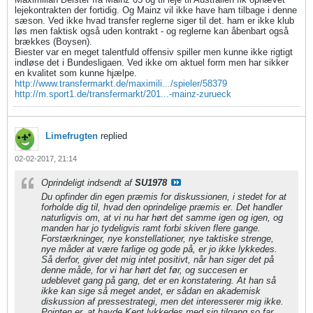
lejekontrakten der fortidig. Og Mainz vil ikke have ham tilbage i denne
sæson. Ved ikke hvad transfer reglerne siger til det. ham er ikke klub
løs men faktisk også uden kontrakt - og reglerne kan åbenbart også
brækkes (Boysen).
Biester var en meget talentfuld offensiv spiller men kunne ikke rigtigt
indløse det i Bundesligaen. Ved ikke om aktuel form men har sikker
en kvalitet som kunne hjælpe.
http://www.transfermarkt.de/maximili.../spieler/58379
http://m.sport1.de/transfermarkt/201...-mainz-zurueck
Limefrugten
replied
02-02-2017, 21:14
Oprindeligt indsendt af
SU1978
Du opfinder din egen præmis for diskussionen, i stedet for at
forholde dig til, hvad den oprindelige præmis er. Det handler
naturligvis om, at vi nu har hørt det samme igen og igen, og
manden har jo tydeligvis ramt forbi skiven flere gange.
Forstærkninger, nye konstellationer, nye taktiske strenge,
nye måder at være farlige og gode på, er jo ikke lykkedes.
Så derfor, giver det mig intet positivt, når han siger det på
denne måde, for vi har hørt det før, og succesen er
udeblevet gang på gang, det er en konstatering. At han så
ikke kan sige så meget andet, er sådan en akademisk
diskussion af pressestrategi, men det interesserer mig ikke.
Pointen er, at havde Kent lykkedes med sin tilgang so far,