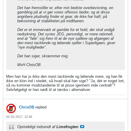
Det han fremstiller er, efter min bedste overbevisning, en
gambling på at vi gør vores offensiv bedre; og at disse
angribere pludselig finder et gear, de ikke har haft; på
bekostning af stabiliteten på midtbanen.
Det er et immervæk et gamble for et hold, der skal undgå
nedrykning. Det synes JEG, personligt, er mere rationelt,
end at "føle" sig frem til at de nye spillere og afgangen af
den mest tacklende og løbende spiller i Superligaen, giver
"nye muligheder".
Det han siger, skræmmer mig.
MvH ChrisOB
Men han har jo ikke den mest tacklende og løbende mere, og han fik
ikke en klon ind i stedet, så hvad skal han sige? "Ja, det er noget lort,
så nu kommer modstanderne til at pisse igennem inde centralt"?
Selvfølgeligt er han nødt til at tænke i alternativer.
ChrisOB
replied
02-02-2017, 12:46
Oprindeligt indsendt af
Limefrugten