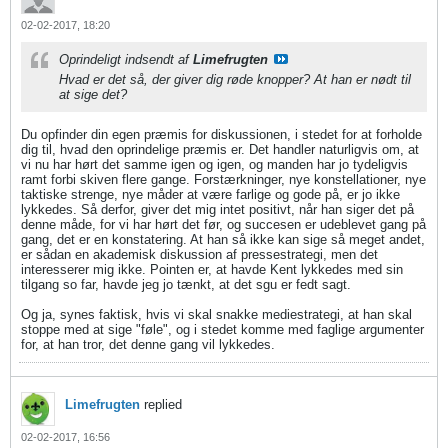
02-02-2017, 18:20
Oprindeligt indsendt af
Limefrugten
Hvad er det så, der giver dig røde knopper? At han er nødt til
at sige det?
Du opfinder din egen præmis for diskussionen, i stedet for at forholde
dig til, hvad den oprindelige præmis er. Det handler naturligvis om, at
vi nu har hørt det samme igen og igen, og manden har jo tydeligvis
ramt forbi skiven flere gange. Forstærkninger, nye konstellationer, nye
taktiske strenge, nye måder at være farlige og gode på, er jo ikke
lykkedes. Så derfor, giver det mig intet positivt, når han siger det på
denne måde, for vi har hørt det før, og succesen er udeblevet gang på
gang, det er en konstatering. At han så ikke kan sige så meget andet,
er sådan en akademisk diskussion af pressestrategi, men det
interesserer mig ikke. Pointen er, at havde Kent lykkedes med sin
tilgang so far, havde jeg jo tænkt, at det sgu er fedt sagt.
Og ja, synes faktisk, hvis vi skal snakke mediestrategi, at han skal
stoppe med at sige "føle", og i stedet komme med faglige argumenter
for, at han tror, det denne gang vil lykkedes.
Limefrugten
replied
02-02-2017, 16:56