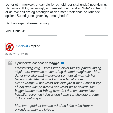
Det er et immervæk et gamble for et hold, der skal undgå nedrykning.
Det synes JEG, personligt, er mere rationelt, end at "føle" sig frem til
at de nye spillere og afgangen af den mest tacklende og løbende
spiller i Superligaen, giver "nye muligheder".
Det han siger, skræmmer mig.
MvH ChrisOB
ChrisOB
replied
02-02-2017, 12:40
Oprindeligt indsendt af
Magge
Fuldstændig enig .. vores krise bliver forsøgt pakket ind og
skjult som værende stolpe ud og de små marginaler . Men
det er imo ikke små marginaler som gør at man går fra
banen i halvdelen af sine kampe uden at score .
Der er kampe vi har været uheldige javist men i mindst lige
så høj grad kampe hvor vi har været pisse heldige som i
begge kampe mod Viborg hvor de i den ene kamp blev
frastjålet sejren og i den anden kamp var uheldige at rette
JJT's afslutning af .
Man kan sjældent komme ud af en krise uden først at
erkende at man er i krise ..