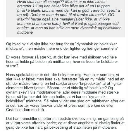
Hvad skal han ellers sige?? Makrini er jo ikke blevet
erstattet 1:1 og kan heller ikke blive det af en i truppen
(måske tildels Izunna, men det kan jo godt være lidt svært a
tro på). Derfor er man da nødt til at tænke alternativt. OG
Makrini havde også sine mangler (siger ikke, at vi ikke
kommer til at savne ham), hvilket Kent jo også påpeger ved
at sige, at man nu kan stille en mere dynamisk og boldsikker
midtbane
Og hvad hvis vi slet ikke har brug for en "dynamisk og boldsikker
midtbane", men måske mere énd der fighter og hænger sammen?
Er vores forsvar så stærkt, at det kan leve med risikoen ved hele
tiden at holde på bolden på midtbanen, hvor risikoen for boldtab er
større?
Hans spekulationer er det, der bekymrer mig. Han taler som om, vi
slet ikke er krise; men bare skal fortsætte "på en ny måde" ned ad en
sti, der måske fører til en hel række andre "bi-produkter" af at fighter-
elementet bliver fjernet. Såsom - er vi virkelig så boldsikre? Og
dynamiske? Hvis modstanderne lader deres midtbane med stærke
typer; så hjælper det ikke en hatfis, at vi har en "dynamisk,
boldsikker" midtbane. Så taber vi det ene slag om midtbanen efter det
andet; sætter vores forsvar under et pres, som hverken de eller
Grytebust kan modstå.
Det han fremstiller er, efter min bedste overbevisning, en gambling på
at vi gør vores offensiv bedre; og at disse angribere pludselig finder et
gear, de ikke har haft; på bekostning af stabiliteten på midtbanen.