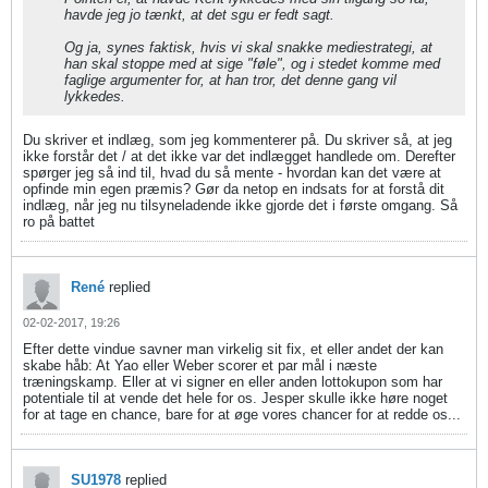
havde jeg jo tænkt, at det sgu er fedt sagt.
Og ja, synes faktisk, hvis vi skal snakke mediestrategi, at
han skal stoppe med at sige "føle", og i stedet komme med
faglige argumenter for, at han tror, det denne gang vil
lykkedes.
Du skriver et indlæg, som jeg kommenterer på. Du skriver så, at jeg
ikke forstår det / at det ikke var det indlægget handlede om. Derefter
spørger jeg så ind til, hvad du så mente - hvordan kan det være at
opfinde min egen præmis? Gør da netop en indsats for at forstå dit
indlæg, når jeg nu tilsyneladende ikke gjorde det i første omgang. Så
ro på battet
René
replied
02-02-2017, 19:26
Efter dette vindue savner man virkelig sit fix, et eller andet der kan
skabe håb: At Yao eller Weber scorer et par mål i næste
træningskamp. Eller at vi signer en eller anden lottokupon som har
potentiale til at vende det hele for os. Jesper skulle ikke høre noget
for at tage en chance, bare for at øge vores chancer for at redde os...
SU1978
replied