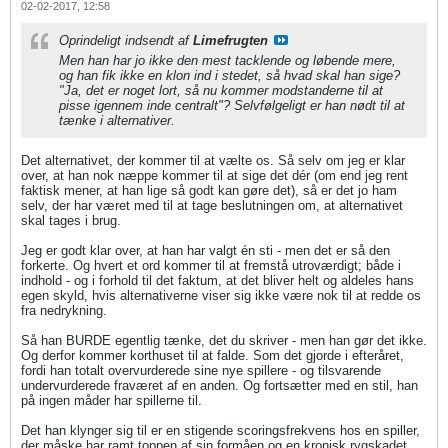
02-02-2017, 12:58
Oprindeligt indsendt af
Limefrugten
Men han har jo ikke den mest tacklende og løbende mere,
og han fik ikke en klon ind i stedet, så hvad skal han sige?
"Ja, det er noget lort, så nu kommer modstanderne til at
pisse igennem inde centralt"? Selvfølgeligt er han nødt til at
tænke i alternativer.
Det alternativet, der kommer til at vælte os. Så selv om jeg er klar
over, at han nok næppe kommer til at sige det dér (om end jeg rent
faktisk mener, at han lige så godt kan gøre det), så er det jo ham
selv, der har været med til at tage beslutningen om, at alternativet
skal tages i brug.
Jeg er godt klar over, at han har valgt én sti - men det er så den
forkerte. Og hvert et ord kommer til at fremstå utroværdigt; både i
indhold - og i forhold til det faktum, at det bliver helt og aldeles hans
egen skyld, hvis alternativerne viser sig ikke være nok til at redde os
fra nedrykning.
Så han BURDE egentlig tænke, det du skriver - men han gør det ikke.
Og derfor kommer korthuset til at falde. Som det gjorde i efteråret,
fordi han totalt overvurderede sine nye spillere - og tilsvarende
undervurderede fraværet af en anden. Og fortsætter med en stil, han
på ingen måder har spillerne til.
Det han klynger sig til er en stigende scoringsfrekvens hos en spiller,
der måske har ramt toppen af sin formåen og en kronisk rygskadet