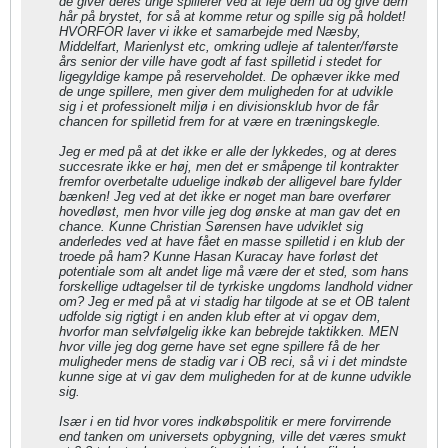
de giver deres unge spillerer ved at leje dem ud og give dem
hår på brystet, for så at komme retur og spille sig på holdet!
HVORFOR laver vi ikke et samarbejde med Næsby,
Middelfart, Marienlyst etc, omkring udleje af talenter/første
års senior der ville have godt af fast spilletid i stedet for
ligegyldige kampe på reserveholdet. De ophæver ikke med
de unge spillere, men giver dem muligheden for at udvikle
sig i et professionelt miljø i en divisionsklub hvor de får
chancen for spilletid frem for at være en træningskegle.
Jeg er med på at det ikke er alle der lykkedes, og at deres
succesrate ikke er høj, men det er småpenge til kontrakter
fremfor overbetalte uduelige indkøb der alligevel bare fylder
bænken! Jeg ved at det ikke er noget man bare overfører
hovedløst, men hvor ville jeg dog ønske at man gav det en
chance. Kunne Christian Sørensen have udviklet sig
anderledes ved at have fået en masse spilletid i en klub der
troede på ham? Kunne Hasan Kuracay have forløst det
potentiale som alt andet lige må være der et sted, som hans
forskellige udtagelser til de tyrkiske ungdoms landhold vidner
om? Jeg er med på at vi stadig har tilgode at se et OB talent
udfolde sig rigtigt i en anden klub efter at vi opgav dem,
hvorfor man selvfølgelig ikke kan bebrejde taktikken. MEN
hvor ville jeg dog gerne have set egne spillere få de her
muligheder mens de stadig var i OB reci, så vi i det mindste
kunne sige at vi gav dem muligheden for at de kunne udvikle
sig.
Især i en tid hvor vores indkøbspolitik er mere forvirrende
end tanken om universets opbygning, ville det væres smukt