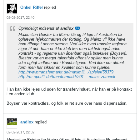
Onkel Riffel
replied
02-02-2017, 22:40
Oprindeligt indsendt af
andlox
Maximilian Beister fra Mainz 05 og til leje til Australien fik
ophævet lejekontrakten der fortidig. Og Mainz vil ikke have
ham tilbage i denne sæson. Ved ikke hvad transfer reglerne
siger til det. ham er ikke klub løs men faktisk også uden
kontrakt - og reglerne kan åbenbart også brækkes (Boysen).
Biester var en meget talentfuld offensiv spiller men kunne
ikke rigtigt indløse det i Bundesligaen. Ved ikke om aktuel
form men har sikker en kvalitet som kunne hjælpe.
http://www.transfermarkt.de/maximili.../spieler/58379
http://m.sport1.de/transfermarkt/201...-mainz-zurueck
Han kan ikke lejes ud uden for transfervinduet, når han er på kontrakt
i en anden klub.
Boysen var kontraktløs, og folk er ret sure over hans dispensation.
andlox
replied
02-02-2017, 22:32
Maximilian Beister fra Mainz 05 og til leje til Australien fik ophævet