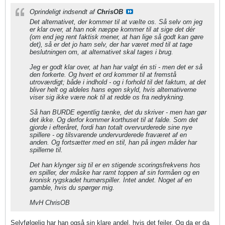
Oprindeligt indsendt af
ChrisOB
Det alternativet, der kommer til at vælte os. Så selv om jeg
er klar over, at han nok næppe kommer til at sige det dér
(om end jeg rent faktisk mener, at han lige så godt kan gøre
det), så er det jo ham selv, der har været med til at tage
beslutningen om, at alternativet skal tages i brug.
Jeg er godt klar over, at han har valgt én sti - men det er så
den forkerte. Og hvert et ord kommer til at fremstå
utroværdigt; både i indhold - og i forhold til det faktum, at det
bliver helt og aldeles hans egen skyld, hvis alternativerne
viser sig ikke være nok til at redde os fra nedrykning.
Så han BURDE egentlig tænke, det du skriver - men han gør
det ikke. Og derfor kommer korthuset til at falde. Som det
gjorde i efteråret, fordi han totalt overvurderede sine nye
spillere - og tilsvarende undervurderede fraværet af en
anden. Og fortsætter med en stil, han på ingen måder har
spillerne til.
Det han klynger sig til er en stigende scoringsfrekvens hos
en spiller, der måske har ramt toppen af sin formåen og en
kronisk rygskadet humørspiller. Intet andet. Noget af en
gamble, hvis du spørger mig.
MvH ChrisOB
Selvfølgelig har han også sin klare andel, hvis det fejler. Og da er da