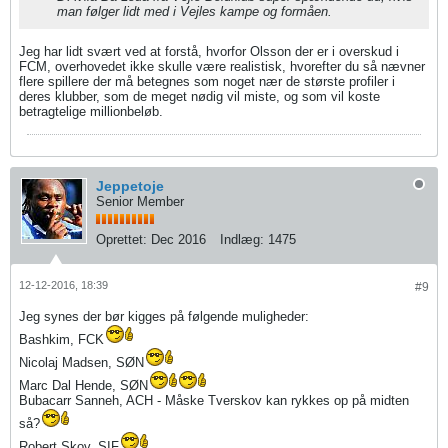
man følger lidt med i Vejles kampe og formåen.
Jeg har lidt svært ved at forstå, hvorfor Olsson der er i overskud i
FCM, overhovedet ikke skulle være realistisk, hvorefter du så nævner
flere spillere der må betegnes som noget nær de største profiler i
deres klubber, som de meget nødig vil miste, og som vil koste
betragtelige millionbeløb.
Jeppetoje
Senior Member
Oprettet:
Dec 2016
Indlæg:
1475
12-12-2016, 18:39
#9
Jeg synes der bør kigges på følgende muligheder:
Bashkim, FCK
Nicolaj Madsen, SØN
Marc Dal Hende, SØN
Bubacarr Sanneh, ACH - Måske Tverskov kan rykkes op på midten
så?
Robert Skov, SIF