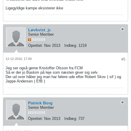
Ligegyldige kampe eksisterer ikke
Løvkvist_jr.
Senior Member
Oprettet:
Nov 2013
Indlæg:
1219
12-12-2016, 17:09
#5
Jeg ser også gerne Kristoffer Olsson fra FCM
Så er der jo Baskim på leje som næsten giver sig selv.
Der ud over håber jeg man har følere ude efter Robert Skov ( sif ) og
Jeppe Andersen ( EfB )
Patrick Borg
Senior Member
Oprettet:
Nov 2013
Indlæg:
737