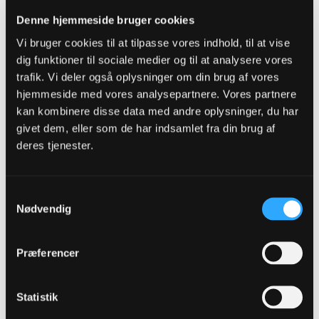
Senior Member
Denne hjemmeside bruger cookies
Oprettet:
Jul 2014
Indlæg:
11259
Vi bruger cookies til at tilpasse vores indhold, til at vise
dig funktioner til sociale medier og til at analysere vores
12-12-2016, 17:47
#7
trafik. Vi deler også oplysninger om din brug af vores
hjemmeside med vores analysepartnere. Vores partnere
Oprindeligt indsendt af
manner
Det er helt bevidst at jeg ikke nævner evt. afgange, men nu
kan kombinere disse data med andre oplysninger, du har
er katten allerede ude. Jeg tror ikke Izu sælges fordi jeg også
givet dem, eller som de har indsamlet fra din brug af
anser det for mest sandsynligt at ElMak er fortid til sommer
deres tjenester.
Jeg har svært ved at se en fremtid for Izunna i OB , og så ser jeg en
sandsynlighed for at Makrini sælges til vinter , jeg tror allerede at han
nu er indstillet på at komme videre og en opstart med ham kan vise
sig at være forbundet med nedgang i præstationerne fra hans side .
Samtykkevalg
Men da det kan være alt for risikobetonet at skibbe dem begge vil det
Nødvendig
måske være en afvejning der skal tages fra KN/JH , tror ikke de begge
er her til foråret .
Præferencer
817 ⚪️
Y.N.W.A ❤️
Statistik