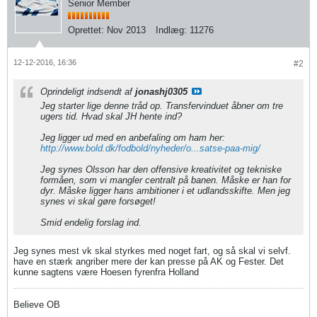
Senior Member
Oprettet:
Nov 2013
Indlæg:
11276
12-12-2016, 16:36
#2
Oprindeligt indsendt af
jonashj0305
Jeg starter lige denne tråd op. Transfervinduet åbner om tre
ugers tid. Hvad skal JH hente ind?
Jeg ligger ud med en anbefaling om ham her:
http://www.bold.dk/fodbold/nyheder/o...satse-paa-mig/
Jeg synes Olsson har den offensive kreativitet og tekniske
formåen, som vi mangler centralt på banen. Måske er han for
dyr. Måske ligger hans ambitioner i et udlandsskifte. Men jeg
synes vi skal gøre forsøget!
Smid endelig forslag ind.
Jeg synes mest vk skal styrkes med noget fart, og så skal vi selvf.
have en stærk angriber mere der kan presse på AK og Fester. Det
kunne sagtens være Hoesen fyrenfra Holland
Believe OB