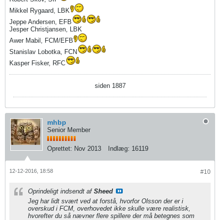
Mikkel Rygaard, LBK
Jeppe Andersen, EFB
Jesper Christjansen, LBK
Awer Mabil, FCM/EFB
Stanislav Lobotka, FCN
Kasper Fisker, RFC
siden 1887
mhbp
Senior Member
Oprettet:
Nov 2013
Indlæg:
16119
12-12-2016, 18:58
#10
Oprindeligt indsendt af
Sheed
Jeg har lidt svært ved at forstå, hvorfor Olsson der er i
overskud i FCM, overhovedet ikke skulle være realistisk,
hvorefter du så nævner flere spillere der må betegnes som