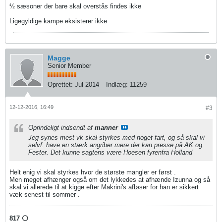
½ sæsoner der bare skal overstås findes ikke
Ligegyldige kampe eksisterer ikke
Magge
Senior Member
Oprettet:
Jul 2014
Indlæg:
11259
12-12-2016, 16:49
#3
Oprindeligt indsendt af
manner
Jeg synes mest vk skal styrkes med noget fart, og så skal vi
selvf. have en stærk angriber mere der kan presse på AK og
Fester. Det kunne sagtens være Hoesen fyrenfra Holland
Helt enig vi skal styrkes hvor de største mangler er først .
Men meget afhænger også om det lykkedes at afhænde Izunna og så
skal vi allerede til at kigge efter Makrini's afløser for han er sikkert
væk senest til sommer .
817 ⚪️