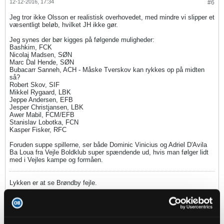
12-12-2016, 17:34
#6
Jeg tror ikke Olsson er realistisk overhovedet, med mindre vi slipper et
væsentligt beløb, hvilket JH ikke gør.
Jeg synes der bør kigges på følgende muligheder:
Bashkim, FCK
Nicolaj Madsen, SØN
Marc Dal Hende, SØN
Bubacarr Sanneh, ACH - Måske Tverskov kan rykkes op på midten
så?
Robert Skov, SIF
Mikkel Rygaard, LBK
Jeppe Andersen, EFB
Jesper Christjansen, LBK
Awer Mabil, FCM/EFB
Stanislav Lobotka, FCN
Kasper Fisker, RFC
Foruden suppe spillerne, ser både Dominic Vinicius og Adriel D'Avila
Ba Loua fra Vejle Boldklub super spændende ud, hvis man følger lidt
med i Vejles kampe og formåen.
Lykken er at se Brøndby fejle.
Magge