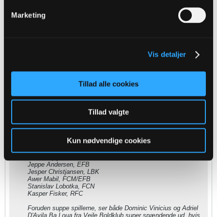
Sheed
Marketing
Senior Member
Oprettet:
Nov 2013
Indlæg:
7291
Vis detaljer
12-12-2016, 17:59
#8
Oprindeligt indsendt af
Patrick Borg
Tillad alle cookies
Jeg tror ikke Olsson er realistisk overhovedet, med mindre vi
slipper et væsentligt beløb, hvilket JH ikke gør.
Jeg synes der bør kigges på følgende muligheder:
Tillad valgte
Bashkim, FCK
Nicolaj Madsen, SØN
Marc Dal Hende, SØN
Bubacarr Sanneh, ACH - Måske Tverskov kan rykkes op på
Kun nødvendige cookies
midten så?
Robert Skov, SIF
Mikkel Rygaard, LBK
Jeppe Andersen, EFB
Jesper Christjansen, LBK
Awer Mabil, FCM/EFB
Stanislav Lobotka, FCN
Kasper Fisker, RFC
Foruden suppe spillerne, ser både Dominic Vinicius og Adriel
D'Avila Ba Loua fra Vejle Boldklub super spændende ud, hvis