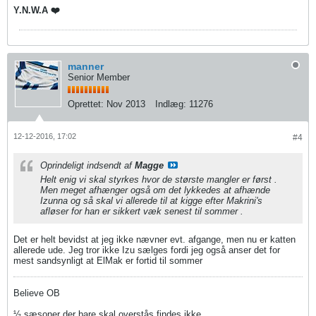
Y.N.W.A ❤️
manner
Senior Member
Oprettet:
Nov 2013
Indlæg:
11276
12-12-2016, 17:02
#4
Oprindeligt indsendt af
Magge
Helt enig vi skal styrkes hvor de største mangler er først .
Men meget afhænger også om det lykkedes at afhænde
Izunna og så skal vi allerede til at kigge efter Makrini's
afløser for han er sikkert væk senest til sommer .
Det er helt bevidst at jeg ikke nævner evt. afgange, men nu er katten
allerede ude. Jeg tror ikke Izu sælges fordi jeg også anser det for
mest sandsynligt at ElMak er fortid til sommer
Believe OB
½ sæsoner der bare skal overstås findes ikke