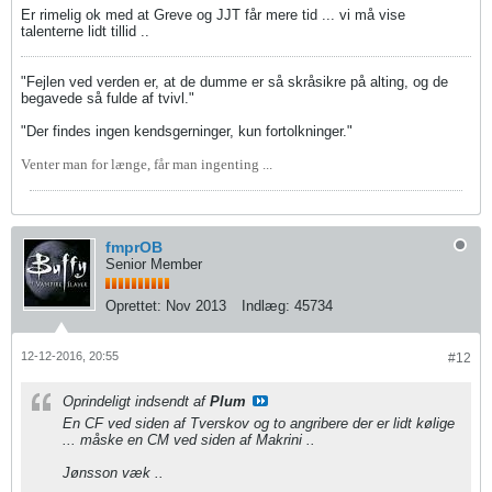
Er rimelig ok med at Greve og JJT får mere tid ... vi må vise
talenterne lidt tillid ..
"Fejlen ved verden er, at de dumme er så skråsikre på alting, og de
begavede så fulde af tvivl."
"Der findes ingen kendsgerninger, kun fortolkninger."
Venter man for længe, får man ingenting ...
fmprOB
Senior Member
Oprettet:
Nov 2013
Indlæg:
45734
12-12-2016, 20:55
#12
Oprindeligt indsendt af
Plum
En CF ved siden af Tverskov og to angribere der er lidt kølige
... måske en CM ved siden af Makrini ..
Jønsson væk ..