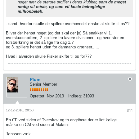
noget nær de største profiler i deres klubber,
som de meget
nødig vil miste, og som vil koste betragtelige
millionbeløb
.
- samt; hvorfor skulle de spillere overhovedet ønske at skifte til os??
Bliver der hentet noget (og det skal der jo) Så snakker vi 1.
overskudsspillere, 2. spillere fra lavere divisioner - og hvor stor en
forstærkning er det så lige fra dag 1.?
og 3. spillere hentet uden for danmarks grænser......
Hvad i alverden skulle Fisker skifte til os for???
Plum
Senior Member
Oprettet:
Nov 2013
Indlæg:
31093
12-12-2016, 20:53
#11
En CF ved siden af Tverskov og to angribere der er lidt kølige ...
måske en CM ved siden af Makrini ..
Jønsson væk ..