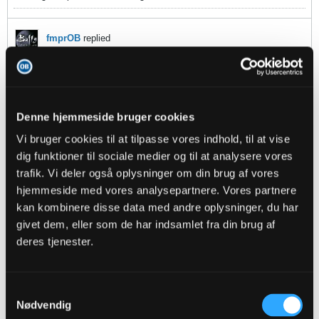
fmprOB
replied
26-09-2015, 18:26
Tak for godt arbejde
Denne hjemmeside bruger cookies
Kaspernon
replied
Vi bruger cookies til at tilpasse vores indhold, til at vise
dig funktioner til sociale medier og til at analysere vores
26-09-2015, 16:28
trafik. Vi deler også oplysninger om din brug af vores
Kurucay har vel krydset klinge med flere af dem i
reserveholdskampe... Var det ikke noget med han var blandt de
hjemmeside med vores analysepartnere. Vores partnere
bedste imod FcK "reserverne" for nylig..?
kan kombinere disse data med andre oplysninger, du har
givet dem, eller som de har indsamlet fra din brug af
andlox
replied
deres tjenester.
26-09-2015, 14:33
Tak for beretning :-)
Samtykkevalg
Nødvendig