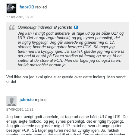
fmprOB
replied
27-09-2015, 13:26
Oprindeligt indsendt af
jchristo
Jeg kan i øvrigt godt anbefale, at tage ud og se både U17 og
U19. Det er sgu ægte fodbold, og jeg synes personligt, det
er rigtig hyggeligt. Jeg går allerede og glæder mig d. 17.
oktober, hvor de unge gutter besøger FCK. Så tager jeg
turen ned fra Lyngby igen. Ja, faktisk glæder jeg mig mere til
det end til at stå på Farum stadion på fredag og se os få en
snitter af de store af FCN. Men der tager jeg nu også turen,
for lidt masochist er man jo.
Ved ikke om jeg skal grine eller græde over dette indlæg. Men sandt
er det
jchristo
replied
27-09-2015, 12:21
Jeg kan i øvrigt godt anbefale, at tage ud og se både U17 og U19. Det
er sgu ægte fodbold, og jeg synes personligt, det er rigtig hyggeligt.
Jeg går allerede og glæder mig d. 17. oktober, hvor de unge gutter
besøger FCK. Så tager jeg turen ned fra Lyngby igen. Ja, faktisk
glæder jeg mig mere til det end til at stå på Farum stadion på fredag