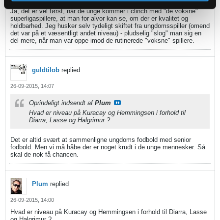
Ja, det er vel først, når de unge kommer i clinch med "de voksne"
superligaspillere, at man for alvor kan se, om der er kvalitet og
holdbarhed. Jeg husker selv tydeligt skiftet fra ungdomsspiller (omend
det var på et væsentligt andet niveau) - pludselig "slog" man sig en
del mere, når man var oppe imod de rutinerede "voksne" spillere.
guldtilob
replied
26-09-2015, 14:07
Oprindeligt indsendt af
Plum
Hvad er niveau på Kuracay og Hemmingsen i forhold til
Diarra, Lasse og Halgrimur ?
Det er altid svært at sammenligne ungdoms fodbold med senior
fodbold. Men vi må håbe der er noget krudt i de unge mennesker. Så
skal de nok få chancen.
Plum
replied
26-09-2015, 14:00
Hvad er niveau på Kuracay og Hemmingsen i forhold til Diarra, Lasse
og Halgrimur ?