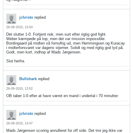
jchristo
replied
26-09-2015, 13:54
Det slutter 1-0. Fortjent nok, men surt efter rigtig god fight.
Weber kæmpede på top, men det var mission impossible.
Bordingaard på midten så fornuftig ud, men Hemmingsen og Kuracay
i midterforsvaret var dagens stjerner. Solidt og med rigtig god lyd på.
Godt, men kort, indhop af Mads Jørgensen.
Slut herfra.
Bullshark
replied
26-09-2015, 13:52
OB taber 1-0 efter at have været en mand i undertal i 70 minutter.
jchristo
replied
26-09-2015, 13:47
Mads Jørgensen scoring annulleret for off side. Det tror jeg ikke var