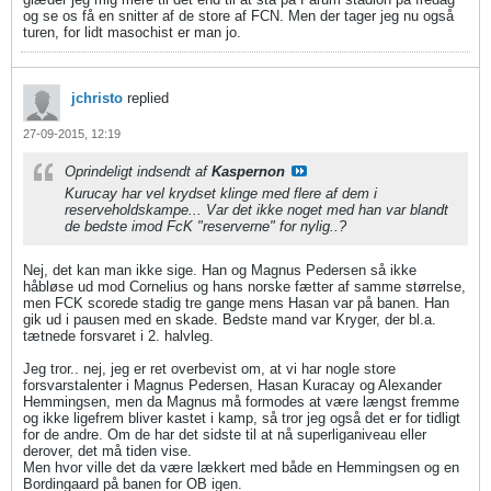
og se os få en snitter af de store af FCN. Men der tager jeg nu også
turen, for lidt masochist er man jo.
jchristo
replied
27-09-2015, 12:19
Oprindeligt indsendt af
Kaspernon
Kurucay har vel krydset klinge med flere af dem i
reserveholdskampe... Var det ikke noget med han var blandt
de bedste imod FcK "reserverne" for nylig..?
Nej, det kan man ikke sige. Han og Magnus Pedersen så ikke
håbløse ud mod Cornelius og hans norske fætter af samme størrelse,
men FCK scorede stadig tre gange mens Hasan var på banen. Han
gik ud i pausen med en skade. Bedste mand var Kryger, der bl.a.
tætnede forsvaret i 2. halvleg.
Jeg tror.. nej, jeg er ret overbevist om, at vi har nogle store
forsvarstalenter i Magnus Pedersen, Hasan Kuracay og Alexander
Hemmingsen, men da Magnus må formodes at være længst fremme
og ikke ligefrem bliver kastet i kamp, så tror jeg også det er for tidligt
for de andre. Om de har det sidste til at nå superliganiveau eller
derover, det må tiden vise.
Men hvor ville det da være lækkert med både en Hemmingsen og en
Bordingaard på banen for OB igen.