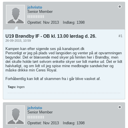
jchristo
Senior Member
Oprettet:
Nov 2013
Indlæg:
1398
U19 Brøndby IF - OB kl. 13.00 lørdag d. 26.
#1
26-09-2015, 10:59
Kampen kan efter sigende ses på kanalsport.dk
Personligt er jeg på plads ved langsiden og venter på at opvarmningen
begynder. Det er blæsende med skyer på himlen her i Brøndby, men
det skulle holde tørt selvom enkelte skyer ser lidt mørke ud. Det er lidt
halvkøligt, og om lidt vil jeg spise mine medbragte sandwicher og
måske drikke min Ceres Royal.
Forhåbentlig kan lidt af skammen fra i går blive vasket af.
Tags:
Ingen
jchristo
Senior Member
Oprettet:
Nov 2013
Indlæg:
1398