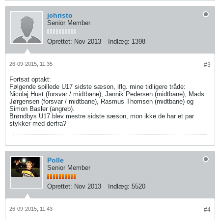
jchristo
Senior Member
Oprettet:
Nov 2013
Indlæg:
1398
26-09-2015, 11:35
#3
Fortsat optakt:
Følgende spillede U17 sidste sæson, iflg. mine tidligere tråde:
Nicolaj Hust (forsvar / midtbane), Jannik Pedersen (midtbane), Mads
Jørgensen (forsvar / midtbane), Rasmus Thomsen (midtbane) og
Simon Basler (angreb).
Brøndbys U17 blev mestre sidste sæson, mon ikke de har et par
stykker med derfra?
Polle
Senior Member
Oprettet:
Nov 2013
Indlæg:
5520
26-09-2015, 11:43
#4