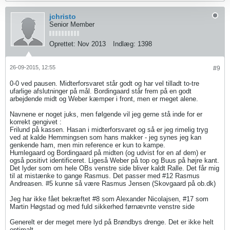
jchristo
Senior Member
Oprettet:
Nov 2013
Indlæg:
1398
26-09-2015, 12:55
#9
0-0 ved pausen. Midterforsvaret står godt og har vel tilladt to-tre
ufarlige afslutninger på mål. Bordingaard står frem på en godt
arbejdende midt og Weber kæmper i front, men er meget alene.
Navnene er noget juks, men følgende vil jeg gerne stå inde for er
korrekt gengivet :
Frilund på kassen. Hasan i midterforsvaret og så er jeg rimelig tryg
ved at kalde Hemmingsen som hans makker - jeg synes jeg kan
genkende ham, men min reference er kun to kampe.
Humlegaard og Bordingaard på midten (og udvist for en af dem) er
også positivt identificeret. Ligeså Weber på top og Buus på højre kant.
Det lyder som om hele OBs venstre side bliver kaldt Ralle. Det får mig
til at mistænke to gange Rasmus. Det passer med #12 Rasmus
Andreasen. #5 kunne så være Rasmus Jensen (Skovgaard på ob.dk)
Jeg har ikke fået bekræftet #8 som Alexander Nicolajsen, #17 som
Martin Høgstad og med fuld sikkerhed førnævnte venstre side
Generelt er der meget mere lyd på Brøndbys drenge. Det er ikke helt
optimalt.