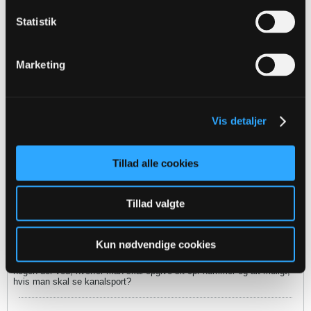
Statistik
Oprettet:
Nov 2013
Indlæg:
1398
26-09-2015, 12:32
#7
Marketing
Efter udvisningen er Basler gået på venstre back, Andreasen er
trukket frem på venstre midt og har skubbet Weber ind på en offensiv
midt.
Enkelte navne skal stadig tages med et gran salt.
Stillingen er fortsat 0-0 og Brøndby har ikke fået nævneværdigt
Vis detaljer
overtag efter det røde kort.
Tillad alle cookies
SU1978
Senior Member
Tillad valgte
Oprettet:
Nov 2013
Indlæg:
4804
Kun nødvendige cookies
26-09-2015, 12:34
#8
nogen der ved, hvorfor man skal opgive sit cpr nummer og alt muligt,
hvis man skal se kanalsport?