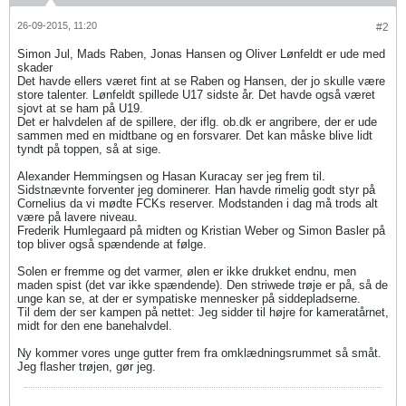
26-09-2015, 11:20
#2
Simon Jul, Mads Raben, Jonas Hansen og Oliver Lønfeldt er ude med
skader
Det havde ellers været fint at se Raben og Hansen, der jo skulle være
store talenter. Lønfeldt spillede U17 sidste år. Det havde også været
sjovt at se ham på U19.
Det er halvdelen af de spillere, der iflg. ob.dk er angribere, der er ude
sammen med en midtbane og en forsvarer. Det kan måske blive lidt
tyndt på toppen, så at sige.
Alexander Hemmingsen og Hasan Kuracay ser jeg frem til.
Sidstnævnte forventer jeg dominerer. Han havde rimelig godt styr på
Cornelius da vi mødte FCKs reserver. Modstanden i dag må trods alt
være på lavere niveau.
Frederik Humlegaard på midten og Kristian Weber og Simon Basler på
top bliver også spændende at følge.
Solen er fremme og det varmer, ølen er ikke drukket endnu, men
maden spist (det var ikke spændende). Den striwede trøje er på, så de
unge kan se, at der er sympatiske mennesker på siddepladserne.
Til dem der ser kampen på nettet: Jeg sidder til højre for kameratårnet,
midt for den ene banehalvdel.
Ny kommer vores unge gutter frem fra omklædningsrummet så småt.
Jeg flasher trøjen, gør jeg.