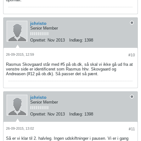
jchristo
Senior Member
Oprettet:
Nov 2013
Indlæg:
1398
26-09-2015, 12:59
#10
Rasmus Skovgaard står med #5 på ob.dk, så skal vi ikke gå ud fra at
venstre side er identificeret som Rasmus hhv. Skovgaard og
Andreasen (#12 på ob.dk). Så passer det så pænt.
jchristo
Senior Member
Oprettet:
Nov 2013
Indlæg:
1398
26-09-2015, 13:02
#11
Så er vi klar til 2. halvleg. Ingen udskiftninger i pausen. Vi er i gang