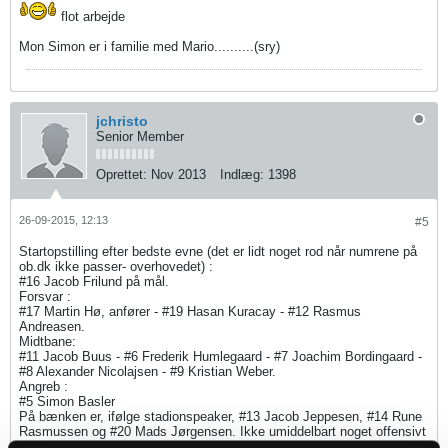
flot arbejde
Mon Simon er i familie med Mario..........(sry)
jchristo
Senior Member
Oprettet:
Nov 2013
Indlæg:
1398
26-09-2015, 12:13
#5
Startopstilling efter bedste evne (det er lidt noget rod når numrene på
ob.dk ikke passer- overhovedet) :
#16 Jacob Frilund på mål.
Forsvar :
#17 Martin Hø, anfører - #19 Hasan Kuracay - #12 Rasmus
Andreasen.
Midtbane:
#11 Jacob Buus - #6 Frederik Humlegaard - #7 Joachim Bordingaard -
#8 Alexander Nicolajsen - #9 Kristian Weber.
Angreb :
#5 Simon Basler
På bænken er, ifølge stadionspeaker, #13 Jacob Jeppesen, #14 Rune
Rasmussen og #20 Mads Jørgensen. Ikke umiddelbart noget offensivt
at skyde med fra bænken.