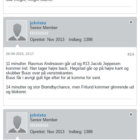
jchristo
Senior Member
Oprettet:
Nov 2013
Indlæg:
1398
26-09-2015, 13:17
#14
11 minutter. Rasmus Andreasen går ud og #13 Jacob Jeppesen
kommer ind. Han tager højre back, Høgstad går op på højre kant og
skubber Buus over på venstrekanten.
Buus får i øvrigt gult lige efter for at komme for sent.
14 minutter og stor Brøndbychance, men Frilund kommer glimrende ud
og blokerer.
jchristo
Senior Member
Oprettet:
Nov 2013
Indlæg:
1398