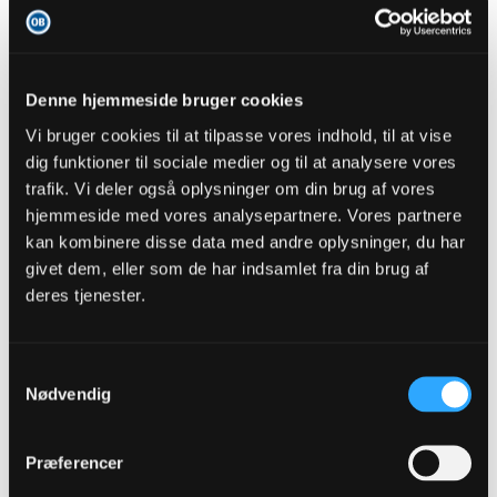
10 minutter spillet, rimelig lige. Gult til Humlegaard efter 8 minutter.
Jeg tror det var for at smadre et hjørneflag, men han tillod sig at gøre
det, mens jeg rodede med opstillingen
Jeg prøver at rette navne efterhånden, for det er nok ikke helt rigtigt.
Hvis nogen at med og Ken hjælpe, så tages der gerne imod.
Denne hjemmeside bruger cookies
Vi bruger cookies til at tilpasse vores indhold, til at vise
dig funktioner til sociale medier og til at analysere vores
jchristo
trafik. Vi deler også oplysninger om din brug af vores
Senior Member
hjemmeside med vores analysepartnere. Vores partnere
kan kombinere disse data med andre oplysninger, du har
Oprettet:
Nov 2013
Indlæg:
1398
givet dem, eller som de har indsamlet fra din brug af
26-09-2015, 12:24
deres tjenester.
#6
19 minutter og Humlegaard trækker sit andet gule og må gå den lange
vej ud. Det var for at stoppe et angreb efter en fejl af venstre back
Rasmus Andreasen.
Samtykkevalg
OB har været spilstyrende ellers men de to backs har altså ikke
imponeret.
Nødvendig
Præferencer
jchristo
Senior Member