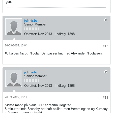
igen.
jchristo
Senior Member
Oprettet:
Nov 2013
Indlæg:
1398
26-09-2015, 13:04
#12
#8 kaldes Nico / Nicolaj. Det passer fint med Alexander Nicolajsen.
jchristo
Senior Member
Oprettet:
Nov 2013
Indlæg:
1398
26-09-2015, 13:11
#13
Sidste mand på plads. #17 er Martin Høgstad.
8 minutter inde Brøndby har haft spillet, men Hemmingsen og Kuracay
står meget, meget stærkt.