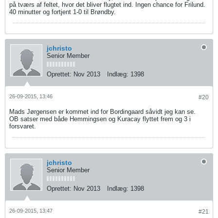
på tværs af feltet, hvor det bliver flugtet ind. Ingen chance for Frilund.
40 minutter og fortjent 1-0 til Brøndby.
jchristo
Senior Member
Oprettet:
Nov 2013
Indlæg:
1398
26-09-2015, 13:46
#20
Mads Jørgensen er kommet ind for Bordingaard såvidt jeg kan se.
OB satser med både Hemmingsen og Kuracay flyttet frem og 3 i
forsvaret.
jchristo
Senior Member
Oprettet:
Nov 2013
Indlæg:
1398
26-09-2015, 13:47
#21