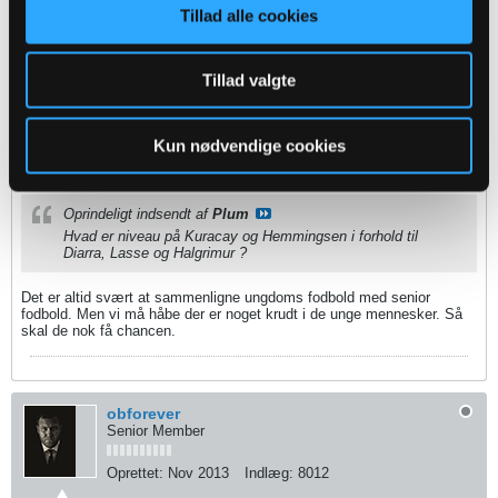
Tillad alle cookies
guldtilob
Banned
Tillad valgte
Oprettet:
Nov 2013
Indlæg:
2237
Kun nødvendige cookies
26-09-2015, 14:07
#25
Oprindeligt indsendt af
Plum
Hvad er niveau på Kuracay og Hemmingsen i forhold til
Diarra, Lasse og Halgrimur ?
Det er altid svært at sammenligne ungdoms fodbold med senior
fodbold. Men vi må håbe der er noget krudt i de unge mennesker. Så
skal de nok få chancen.
obforever
Senior Member
Oprettet:
Nov 2013
Indlæg:
8012