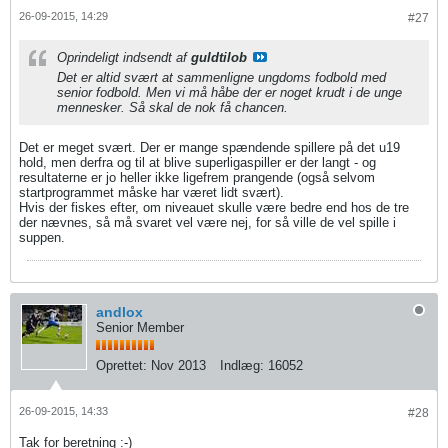
26-09-2015, 14:29
#27
Oprindeligt indsendt af
guldtilob
Det er altid svært at sammenligne ungdoms fodbold med
senior fodbold. Men vi må håbe der er noget krudt i de unge
mennesker. Så skal de nok få chancen.
Det er meget svært. Der er mange spændende spillere på det u19
hold, men derfra og til at blive superligaspiller er der langt - og
resultaterne er jo heller ikke ligefrem prangende (også selvom
startprogrammet måske har været lidt svært).
Hvis der fiskes efter, om niveauet skulle være bedre end hos de tre
der nævnes, så må svaret vel være nej, for så ville de vel spille i
suppen.
andlox
Senior Member
Oprettet:
Nov 2013
Indlæg:
16052
26-09-2015, 14:33
#28
Tak for beretning :-)