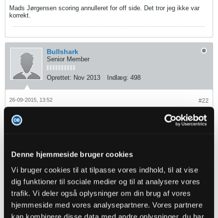
Mads Jørgensen scoring annulleret for off side. Det tror jeg ikke var
korrekt.
Bullshark
Senior Member
Oprettet:
Nov 2013
Indlæg:
498
26-09-2015, 13:52
#22
OB taber 1-0 efter at have været en mand i undertal i 70 minutter.
jchristo
Denne hjemmeside bruger cookies
Senior Member
Vi bruger cookies til at tilpasse vores indhold, til at vise
Oprettet:
Nov 2013
Indlæg:
1398
dig funktioner til sociale medier og til at analysere vores
trafik. Vi deler også oplysninger om din brug af vores
26-09-2015, 13:54
#23
hjemmeside med vores analysepartnere. Vores partnere
Det slutter 1-0. Fortjent nok, men surt efter rigtig god fight.
kan kombinere disse data med andre oplysninger, du har