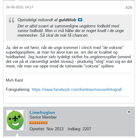
26-09-2015, 14:17
#26
Oprindeligt indsendt af
guldtilob
Det er altid svært at sammenligne ungdoms fodbold med
senior fodbold. Men vi må håbe der er noget krudt i de unge
mennesker. Så skal de nok få chancen.
Ja, det er vel først, når de unge kommer i clinch med "de voksne"
superligaspillere, at man for alvor kan se, om der er kvalitet og
holdbarhed. Jeg husker selv tydeligt skiftet fra ungdomsspiller (omend
det var på et væsentligt andet niveau) - pludselig "slog" man sig en del
mere, når man var oppe imod de rutinerede "voksne" spillere.
Mvh Kent
Fotografering:
https://www.facebook.com/kentrasmussenfotografi
Limefrugten
Senior Member
Oprettet:
Nov 2013
Indlæg:
2207