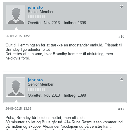
jchristo
Senior Member
Oprettet:
Nov 2013
Indlæg:
1398
26-09-2015, 13:28
#16
Gult til Hemmingsen for at trække en modstander omkuld. Frispark til
Brøndby lige udenfor feltet
Det rettes af til hjørne, hvor Brøndby kommer til afslutning, men
heldigvis forbi.
jchristo
Senior Member
Oprettet:
Nov 2013
Indlæg:
1398
26-09-2015, 13:35
#17
Puha, Brøndby får bolden i nettet, men off side!
30 minutter spillet og Buus går ud. #14 Rune Rasmussen kommer ind
på midten og skubber Alexander Nicolajsen ud på venstre kant.