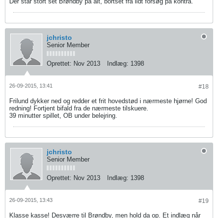
Der står stort set Brøndby på alt, bortset fra lidt forsøg på kontra.
jchristo
Senior Member
Oprettet:
Nov 2013
Indlæg:
1398
26-09-2015, 13:41
#18
Frilund dykker ned og redder et frit hovedstød i nærmeste hjørne! God
redning! Fortjent bifald fra de nærmeste tilskuere.
39 minutter spillet, OB under belejring.
jchristo
Senior Member
Oprettet:
Nov 2013
Indlæg:
1398
26-09-2015, 13:43
#19
Klasse kasse! Desværre til Brøndby, men hold da op. Et indlæg når