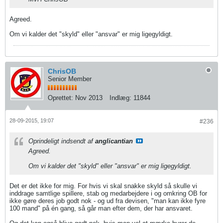
Agreed.
Om vi kalder det "skyld" eller "ansvar" er mig ligegyldigt.
ChrisOB
Senior Member
Oprettet:
Nov 2013
Indlæg:
11844
28-09-2015, 19:07
#236
Oprindeligt indsendt af
anglicantian
Agreed.
Om vi kalder det "skyld" eller "ansvar" er mig ligegyldigt.
Det er det ikke for mig. For hvis vi skal snakke skyld så skulle vi
inddrage samtlige spillere, stab og medarbejdere i og omkring OB for
ikke gøre deres job godt nok - og ud fra devisen, "man kan ikke fyre
100 mand" på én gang, så går man efter dem, der har ansvaret.