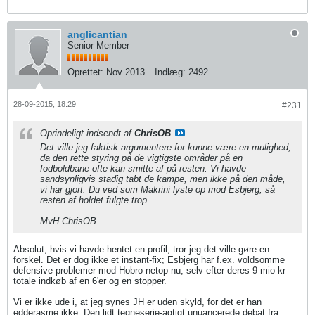
anglicantian
Senior Member
Oprettet:
Nov 2013
Indlæg:
2492
28-09-2015, 18:29
#231
Oprindeligt indsendt af
ChrisOB
Det ville jeg faktisk argumentere for kunne være en mulighed,
da den rette styring på de vigtigste områder på en
fodboldbane ofte kan smitte af på resten. Vi havde
sandsynligvis stadig tabt de kampe, men ikke på den måde,
vi har gjort. Du ved som Makrini lyste op mod Esbjerg, så
resten af holdet fulgte trop.
MvH ChrisOB
Absolut, hvis vi havde hentet en profil, tror jeg det ville gøre en
forskel. Det er dog ikke et instant-fix; Esbjerg har f.ex. voldsomme
defensive problemer mod Hobro netop nu, selv efter deres 9 mio kr
totale indkøb af en 6'er og en stopper.
Vi er ikke ude i, at jeg synes JH er uden skyld, for det er han
edderasme ikke. Den lidt tegneserie-agtigt unuancerede debat fra