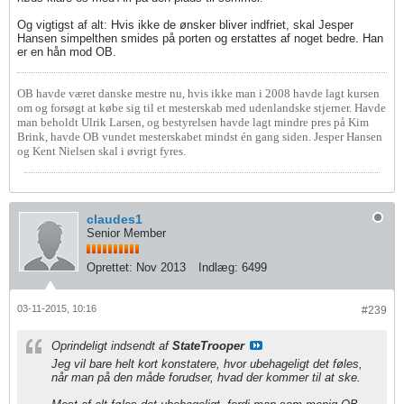
Og vigtigst af alt: Hvis ikke de ønsker bliver indfriet, skal Jesper
Hansen simpelthen smides på porten og erstattes af noget bedre. Han
er en hån mod OB.
OB havde været danske mestre nu, hvis ikke man i 2008 havde lagt kursen
om og forsøgt at købe sig til et mesterskab med udenlandske stjerner. Havde
man beholdt Ulrik Larsen, og bestyrelsen havde lagt mindre pres på Kim
Brink, havde OB vundet mesterskabet mindst én gang siden. Jesper Hansen
og Kent Nielsen skal i øvrigt fyres.
claudes1
Senior Member
Oprettet:
Nov 2013
Indlæg:
6499
03-11-2015, 10:16
#239
Oprindeligt indsendt af
StateTrooper
Jeg vil bare helt kort konstatere, hvor ubehageligt det føles,
når man på den måde forudser, hvad der kommer til at ske.