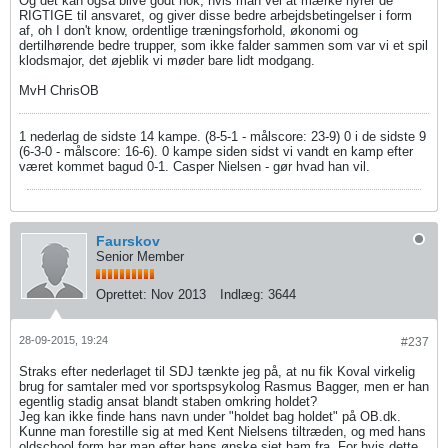
Og det kan også blive godt nok, hvis man vel at mærke hyrer de
RIGTIGE til ansvaret, og giver disse bedre arbejdsbetingelser i form
af, oh I don't know, ordentlige træningsforhold, økonomi og
dertilhørende bedre trupper, som ikke falder sammen som var vi et spil
klodsmajor, det øjeblik vi møder bare lidt modgang.
MvH ChrisOB
1 nederlag de sidste 14 kampe. (8-5-1 - målscore: 23-9) 0 i de sidste 9
(6-3-0 - målscore: 16-6). 0 kampe siden sidst vi vandt en kamp efter
været kommet bagud 0-1. Casper Nielsen - gør hvad han vil.
Faurskov
Senior Member
Oprettet:
Nov 2013
Indlæg:
3644
28-09-2015, 19:24
#237
Straks efter nederlaget til SDJ tænkte jeg på, at nu fik Koval virkelig
brug for samtaler med vor sportspsykolog Rasmus Bagger, men er han
egentlig stadig ansat blandt staben omkring holdet?
Jeg kan ikke finde hans navn under "holdet bag holdet" på OB.dk.
Kunne man forestille sig at med Kent Nielsens tiltræden, og med hans
oldschool form har man efter hans ønske siet ham fra. For hvis dette