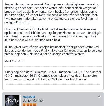
Jesper Hansen har ansvaret. Når truppen er så dårligt sammensat og
skrøbelig er det ham, der har ansvaret. Når Kent Nielsen vælger at
bruge en spiller, der blev hentet som back på en anden plads denne
ikke kan spille, så er det Kent Nielsens ansvar når det går galt. Men
hvis træneren føler alternativerne er dårligere, så er det fordi han har
dårlige alternativer.
Hvis Kent Nielsen vil spille bold med et midter forsvar der ikke kan
spille bold, så er det både hans og Jesper Hansens ansvar, når det går
galt. Kent for ikke at spille et spil, der passer til spillerne, og JH for
ikke ha fundet CFere, der kan spille bold.
JH har givet Kent dårlige arbejds betingelser, Kent gør det værre ved
ikke at erkende, som Ove P, at vi ikke kan få holdet til at spille bold og
presse højt som AaB når vi har så dårlige centerforsvarere.
MvH ChrisOB
1 nederlag de sidste 14 kampe. (8-5-1 - målscore: 23-9) 0 i de sidste 9
(6-3-0 - målscore: 16-6). 0 kampe siden sidst vi vandt en kamp efter
været kommet bagud 0-1. Casper Nielsen - gør hvad han vil.
fmprOB
Senior Member