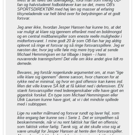
Mest af alt føles det ubehageligt, fordi man som menig OB-
fan og halvstuderet fodboldrøver kan se det, mens OB's
SPORTSDIREKTØR med høj løn og masser af erfaring
tilsyneladende var helt blind over for betydningen af et godt
forsvar.
Jeg aner ikke, hvordan Jesper Hansen har kunne tro, at det
var muligt at klare sig igennem efteråret med en boldmongol
og en central midtbanespiller som eneste reelle muligheder i
midterforsvaret. I mine godt 20 år som OB-fan har jeg aldrig
oplevet så ringe et forsvar og så ringe forsvarsspillere. Jeg er
næsten der, hvor jeg ville føle mig mere tryg ved at sende
Michael Hemmingsen en tur tilbage i trøjen - i hans
nuværende træningsform! Det ville om ikke andet give lidt ro
dernede.
Bevares, jeg forstår nogenlunde argumentet om, at man "lige
ville klare sig igennem" denne sæson, hvor chancen for at
rykke ned er minimal, og hvor en god offensiv kan køres ind.
Men det ville kræve SÅ lidt at få lukket ned i defensiven. ÉN
stærk forsvarsspiller med lederegenskaber ville have gjort en
gigantisk forskel. En type som Michael Hemmingsen eller
Ulrik Laursen kunne have gjort, at vi i det mindste spillede
med i subtoppen.
Lige nu vælter målmand og forsvar rundt og laver fejl, som
ikke engang bør kunne ses i Serie 1. Det er simpelthen så
beskæmmende, når vi nu rent faktisk har fået en offensiv,
som faktisk virker farlig. Tænk sig, at det skulle vise sig at
være umuligt for Jesper Hansen at hente den forsvarsspiller.