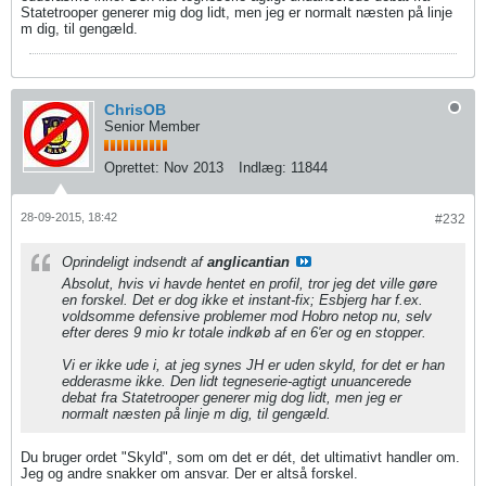
Statetrooper generer mig dog lidt, men jeg er normalt næsten på linje
m dig, til gengæld.
ChrisOB
Senior Member
Oprettet:
Nov 2013
Indlæg:
11844
28-09-2015, 18:42
#232
Oprindeligt indsendt af
anglicantian
Absolut, hvis vi havde hentet en profil, tror jeg det ville gøre
en forskel. Det er dog ikke et instant-fix; Esbjerg har f.ex.
voldsomme defensive problemer mod Hobro netop nu, selv
efter deres 9 mio kr totale indkøb af en 6'er og en stopper.
Vi er ikke ude i, at jeg synes JH er uden skyld, for det er han
edderasme ikke. Den lidt tegneserie-agtigt unuancerede
debat fra Statetrooper generer mig dog lidt, men jeg er
normalt næsten på linje m dig, til gengæld.
Du bruger ordet "Skyld", som om det er dét, det ultimativt handler om.
Jeg og andre snakker om ansvar. Der er altså forskel.