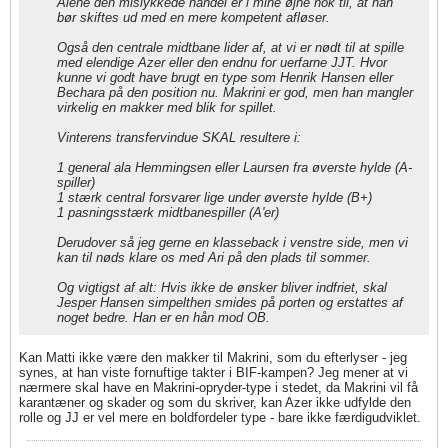
Alene den mislykkede handel er i mine øjne nok til, at han
bør skiftes ud med en mere kompetent afløser.
Også den centrale midtbane lider af, at vi er nødt til at spille
med elendige Azer eller den endnu for uerfarne JJT. Hvor
kunne vi godt have brugt en type som Henrik Hansen eller
Bechara på den position nu. Makrini er god, men han mangler
virkelig en makker med blik for spillet.
Vinterens transfervindue SKAL resultere i:
1 general ala Hemmingsen eller Laursen fra øverste hylde (A-
spiller)
1 stærk central forsvarer lige under øverste hylde (B+)
1 pasningsstærk midtbanespiller (A'er)
Derudover så jeg gerne en klasseback i venstre side, men vi
kan til nøds klare os med Ari på den plads til sommer.
Og vigtigst af alt: Hvis ikke de ønsker bliver indfriet, skal
Jesper Hansen simpelthen smides på porten og erstattes af
noget bedre. Han er en hån mod OB.
Kan Matti ikke være den makker til Makrini, som du efterlyser - jeg
synes, at han viste fornuftige takter i BIF-kampen? Jeg mener at vi
nærmere skal have en Makrini-opryder-type i stedet, da Makrini vil få
karantæner og skader og som du skriver, kan Azer ikke udfylde den
rolle og JJ er vel mere en boldfordeler type - bare ikke færdigudviklet.