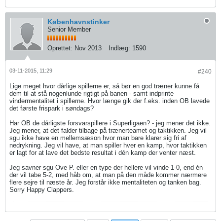
Københavnstinker
Senior Member
Oprettet:
Nov 2013
Indlæg:
1590
03-11-2015, 11:29
#240
Lige meget hvor dårlige spillerne er, så bør en god træner kunne få
dem til at stå nogenlunde rigtigt på banen - samt indprinte
vindermentalitet i spillerne. Hvor længe gik der f.eks. inden OB lavede
det første frispark i søndags?
Har OB de dårligste forsvarspillere i Superligaen? - jeg mener det ikke.
Jeg mener, at det falder tilbage på trænerteamet og taktikken. Jeg vil
sgu ikke have en mellemsæson hvor man bare klarer sig fri af
nedrykning. Jeg vil have, at man spiller hver en kamp, hvor taktikken
er lagt for at lave det bedste resultat i dén kamp der venter næst.
Jeg savner sgu Ove P. eller en type der hellere vil vinde 1-0, end én
der vil tabe 5-2, med håb om, at man på den måde kommer nærmere
flere sejre til næste år. Jeg forstår ikke mentaliteten og tanken bag.
Sorry Happy Clappers.