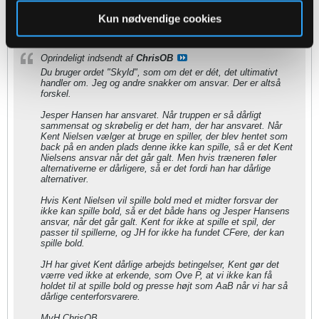
Kun nødvendige cookies
28-09-2015, 18:57
#235
Oprindeligt indsendt af
ChrisOB
Du bruger ordet "Skyld", som om det er dét, det ultimativt
handler om. Jeg og andre snakker om ansvar. Der er altså
forskel.
Jesper Hansen har ansvaret. Når truppen er så dårligt
sammensat og skrøbelig er det ham, der har ansvaret. Når
Kent Nielsen vælger at bruge en spiller, der blev hentet som
back på en anden plads denne ikke kan spille, så er det Kent
Nielsens ansvar når det går galt. Men hvis træneren føler
alternativerne er dårligere, så er det fordi han har dårlige
alternativer.
Hvis Kent Nielsen vil spille bold med et midter forsvar der
ikke kan spille bold, så er det både hans og Jesper Hansens
ansvar, når det går galt. Kent for ikke at spille et spil, der
passer til spillerne, og JH for ikke ha fundet CFere, der kan
spille bold.
JH har givet Kent dårlige arbejds betingelser, Kent gør det
værre ved ikke at erkende, som Ove P, at vi ikke kan få
holdet til at spille bold og presse højt som AaB når vi har så
dårlige centerforsvarere.
MvH ChrisOB