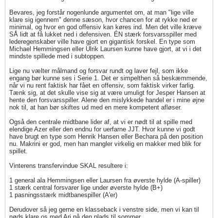
Bevares, jeg forstår nogenlunde argumentet om, at man "lige ville
klare sig igennem" denne sæson, hvor chancen for at rykke ned er
minimal, og hvor en god offensiv kan køres ind. Men det ville kræve
SÅ lidt at få lukket ned i defensiven. ÉN stærk forsvarsspiller med
lederegenskaber ville have gjort en gigantisk forskel. En type som
Michael Hemmingsen eller Ulrik Laursen kunne have gjort, at vi i det
mindste spillede med i subtoppen.
Lige nu vælter målmand og forsvar rundt og laver fejl, som ikke
engang bør kunne ses i Serie 1. Det er simpelthen så beskæmmende,
når vi nu rent faktisk har fået en offensiv, som faktisk virker farlig.
Tænk sig, at det skulle vise sig at være umuligt for Jesper Hansen at
hente den forsvarsspiller. Alene den mislykkede handel er i mine øjne
nok til, at han bør skiftes ud med en mere kompetent afløser.
Også den centrale midtbane lider af, at vi er nødt til at spille med
elendige Azer eller den endnu for uerfarne JJT. Hvor kunne vi godt
have brugt en type som Henrik Hansen eller Bechara på den position
nu. Makrini er god, men han mangler virkelig en makker med blik for
spillet.
Vinterens transfervindue SKAL resultere i:
1 general ala Hemmingsen eller Laursen fra øverste hylde (A-spiller)
1 stærk central forsvarer lige under øverste hylde (B+)
1 pasningsstærk midtbanespiller (A'er)
Derudover så jeg gerne en klasseback i venstre side, men vi kan til
nøds klare os med Ari på den plads til sommer.