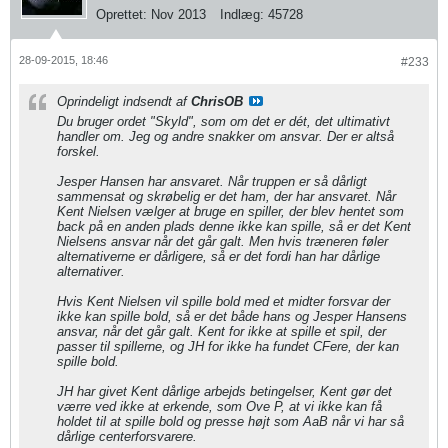
Oprettet:
Nov 2013
Indlæg:
45728
28-09-2015, 18:46
#233
Oprindeligt indsendt af
ChrisOB
Du bruger ordet "Skyld", som om det er dét, det ultimativt
handler om. Jeg og andre snakker om ansvar. Der er altså
forskel.
Jesper Hansen har ansvaret. Når truppen er så dårligt
sammensat og skrøbelig er det ham, der har ansvaret. Når
Kent Nielsen vælger at bruge en spiller, der blev hentet som
back på en anden plads denne ikke kan spille, så er det Kent
Nielsens ansvar når det går galt. Men hvis træneren føler
alternativerne er dårligere, så er det fordi han har dårlige
alternativer.
Hvis Kent Nielsen vil spille bold med et midter forsvar der
ikke kan spille bold, så er det både hans og Jesper Hansens
ansvar, når det går galt. Kent for ikke at spille et spil, der
passer til spillerne, og JH for ikke ha fundet CFere, der kan
spille bold.
JH har givet Kent dårlige arbejds betingelser, Kent gør det
værre ved ikke at erkende, som Ove P, at vi ikke kan få
holdet til at spille bold og presse højt som AaB når vi har så
dårlige centerforsvarere.