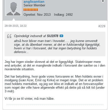
anglicantian
Senior Member
Oprettet:
Nov 2013
Indlæg:
2492
28-09-2015, 18:22
#229
Oprindeligt indsendt af
SU1978
altså hvor bliver man træt i hovedet..... jeg kunne omvendt
sige, at du åbenbart mener, at det er fuldstændigt ligegyldigt,
hvem vi har i forsvaret, det har ingen betydning for holdets
defensiv...
Jeg har ingen steder skrevet at det er ligegyldigt. Statetrooper mere
end antyder, at det er manglende indkøb i forsvaret der sætter os i den
nuværende situation.
Det har betydning, hvor gode vores forsvarere er. Men holdets evner i
modgang (især Azer, Emil og Kirke) er meget ringe. Det er et problem
med holdets mentalitet, og jeg ser ikke et indkøb af en forsvarsspiller
som noget der ville have afgørende effekt på dette på så lidt tid (under
3 mdr).
Vi får jo se til vinter, må man håbe.