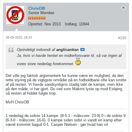
ChrisOB
Senior Member
Oprettet:
Nov 2013
Indlæg:
11844
28-09-2015, 18:24
#230
Oprindeligt indsendt af
anglicantian
Ja, hvis vi havde hentet en midterforsvarer til, så var ingen af
vores store nederlag forekommet.
Det ville jeg faktisk argumentere for kunne være en mulighed, da den
rette styring på de vigtigste områder på en fodboldbane ofte kan smitte
af på resten. Vi havde sandsynligvis stadig tabt de kampe, men ikke
på den måde, vi har gjort. Du ved som Makrini lyste op mod Esbjerg,
så resten af holdet fulgte trop.
MvH ChrisOB
1 nederlag de sidste 14 kampe. (8-5-1 - målscore: 23-9) 0 i de sidste 9
(6-3-0 - målscore: 16-6). 0 kampe siden sidst vi vandt en kamp efter
været kommet bagud 0-1. Casper Nielsen - gør hvad han vil.