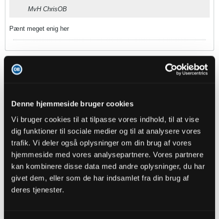
MvH ChrisOB
Pænt meget enig her
Onkel Riffel
Senior Member
Oprettet:
Nov 2013
Indlæg:
10832
Denne hjemmeside bruger cookies
28-09-2015, 18:46
#234
Vi bruger cookies til at tilpasse vores indhold, til at vise
dig funktioner til sociale medier og til at analysere vores
Oprindeligt indsendt af
ChrisOB
trafik. Vi deler også oplysninger om din brug af vores
Du bruger ordet "Skyld", som om det er dét, det ultimativt
handler om. Jeg og andre snakker om ansvar. Der er altså
hjemmeside med vores analysepartnere. Vores partnere
forskel.
kan kombinere disse data med andre oplysninger, du har
Jesper Hansen har ansvaret. Når truppen er så dårligt
givet dem, eller som de har indsamlet fra din brug af
sammensat og skrøbelig er det ham, der har ansvaret. Når
Kent Nielsen vælger at bruge en spiller, der blev hentet som
deres tjenester.
back på en anden plads denne ikke kan spille, så er det Kent
Nielsens ansvar når det går galt. Men hvis træneren føler
alternativerne er dårligere, så er det fordi han har dårlige
alternativer.