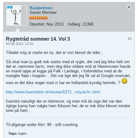
Kaspernon
Senior Member
Oprettet:
Nov 2013
Indlæg:
21368
Rygtetråd sommer 14. Vol 3
#1
05-08-2014, 14:32
Tillader mig at starte en ny, det er vist blevet de tider...
Så skal man jo godt nok starte med et rygte, det ved jeg ikke helt om
det er, nærmere facts, men dog ikke vildere end at Heerenveen havde
en mand oppe at kigge på Falk i Lørdags, i forbindelse med at de
mangler fløje i truppen... Det var lige det jeg fik ud af Google oversæt,
men er det ikke noget med vi har en hollandsk-kyndig herinde..?
http://www.feanonline.nl/nieuws/6372...miyaichi-.html
Ganske naturligt der er interesse, og man må da sige det var den
rigtige kamp han valgte ham fidusen her, de er nok ikke blevet mindre
lune på ham...
Til-afgange under Alm: 96 - still counting
Tags:
Ingen