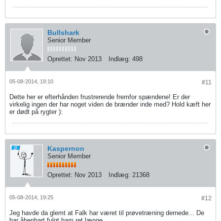
Bullshark
Senior Member
Oprettet:
Nov 2013
Indlæg:
498
05-08-2014, 19:10
#11
Dette her er efterhånden frustrerende fremfor spændene! Er der
virkelig ingen der har noget viden de brænder inde med? Hold kæft her
er dødt på rygter ):
Kaspernon
Senior Member
Oprettet:
Nov 2013
Indlæg:
21368
05-08-2014, 19:25
#12
Jeg havde da glemt at Falk har været til prøvetræning dernede... De
har åbenbart fulgt ham ret længe...