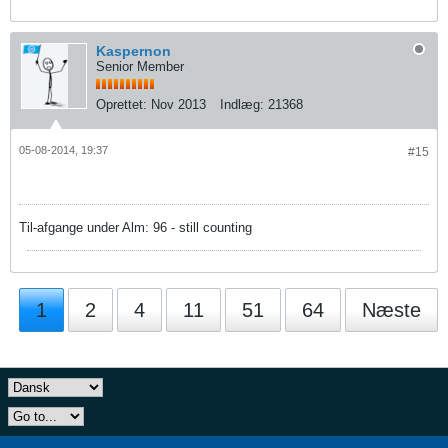
Kaspernon
Senior Member
Oprettet:
Nov 2013
Indlæg:
21368
05-08-2014, 19:37
#15
Til-afgange under Alm: 96 - still counting
1
2
4
11
51
64
Næste