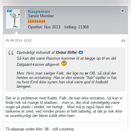
Kaspernon
Senior Member
Oprettet:
Nov 2013
Indlæg:
21368
05-08-2014, 19:02
#9
Oprindeligt indsendt af
Onkel Riffel
Så kan det være Rasmus kommer til at lægge op til en del
Dalgaard-kasser alligevel.
Men: Hvis man sælger Falk, der lige nu
er
OB, så skal der
hentes en erstatning. Han er den eneste "flair"-spiller vi har,
nu hvor Emil ikke synes han skal være god til fodbold
længere.
Det er jo problemet med Kadrii, Falk, de kan ikke erstattes, så kan vi
finde nok så mange til pladsen... men jo, der skal selvfølgelig være
noget på plads i stedet, ret hurtigt... Man må jo også have det i
tankerne et sted, ved mindre prisen er helt latterlig, at det jo nok ikke
er usandsynligt der bliver kaldt efter ham...
Til-afgange under Alm: 96 - still counting