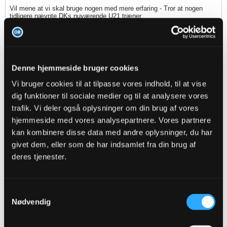
Vil mene at vi skal bruge nogen med mere erfaring - Tror at nogen
tidligere nævnte DKs nuværende U21 træner.
Det er vist ham som Esbjerg skal takke for at have været kommet så
langt som de er inden at han forlod dem.
Denne hjemmeside bruger cookies
Stefanovich
Vi bruger cookies til at tilpasse vores indhold, til at vise
Senior Member
dig funktioner til sociale medier og til at analysere vores
Oprettet:
Nov 2013
Indlæg:
1621
trafik. Vi deler også oplysninger om din brug af vores
hjemmeside med vores analysepartnere. Vores partnere
05-08-2014, 18:52
#7
kan kombinere disse data med andre oplysninger, du har
givet dem, eller som de har indsamlet fra din brug af
Oprindeligt indsendt af
Fangevogteren
deres tjenester.
Er ny herinde, har længe fulgt med på hvad der blev lagt op
af saftige rygter , men desværre ikke mange.
Det rygtes i sponsor kredse at flere store sponsorer ikke ser
en forlængelse af Troels Bech kontrakt, men derimod håber
Samtykkevalg
de på at se Bo Henriksen træde til i stedet for til sommer.
Nødvendig
Ved ikke om man kan kalde det et rygte, men nok snarere et
ønske....