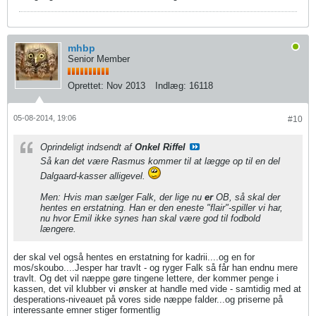
mhbp
Senior Member
Oprettet:
Nov 2013
Indlæg:
16118
05-08-2014, 19:06
#10
Oprindeligt indsendt af
Onkel Riffel
Så kan det være Rasmus kommer til at lægge op til en del
Dalgaard-kasser alligevel.
Men: Hvis man sælger Falk, der lige nu
er
OB, så skal der
hentes en erstatning. Han er den eneste "flair"-spiller vi har,
nu hvor Emil ikke synes han skal være god til fodbold
længere.
der skal vel også hentes en erstatning for kadrii....og en for
mos/skoubo....Jesper har travlt - og ryger Falk så får han endnu mere
travlt. Og det vil næppe gøre tingene lettere, der kommer penge i
kassen, det vil klubber vi ønsker at handle med vide - samtidig med at
desperations-niveauet på vores side næppe falder...og priserne på
interessante emner stiger formentlig