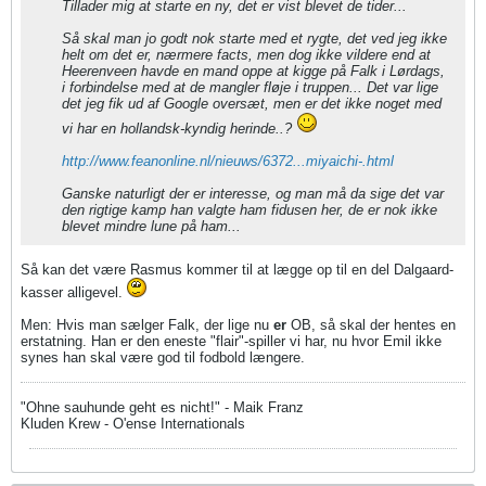
Tillader mig at starte en ny, det er vist blevet de tider...
Så skal man jo godt nok starte med et rygte, det ved jeg ikke
helt om det er, nærmere facts, men dog ikke vildere end at
Heerenveen havde en mand oppe at kigge på Falk i Lørdags,
i forbindelse med at de mangler fløje i truppen... Det var lige
det jeg fik ud af Google oversæt, men er det ikke noget med
vi har en hollandsk-kyndig herinde..?
http://www.feanonline.nl/nieuws/6372...miyaichi-.html
Ganske naturligt der er interesse, og man må da sige det var
den rigtige kamp han valgte ham fidusen her, de er nok ikke
blevet mindre lune på ham...
Så kan det være Rasmus kommer til at lægge op til en del Dalgaard-
kasser alligevel.
Men: Hvis man sælger Falk, der lige nu
er
OB, så skal der hentes en
erstatning. Han er den eneste "flair"-spiller vi har, nu hvor Emil ikke
synes han skal være god til fodbold længere.
"Ohne sauhunde geht es nicht!" - Maik Franz
Kluden Krew - O'ense Internationals