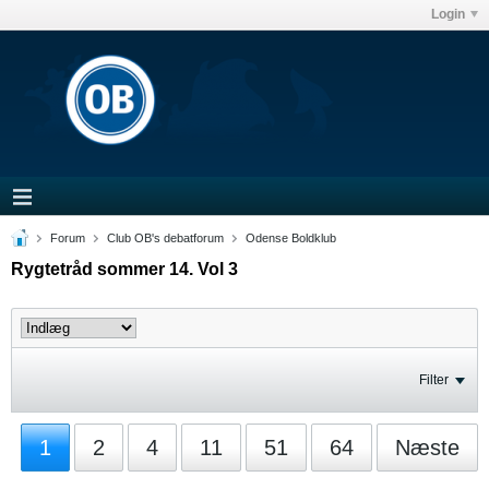
Login
Forum
Club OB's debatforum
Odense Boldklub
Rygtetråd sommer 14. Vol 3
Filter
1
2
4
11
51
64
Næste