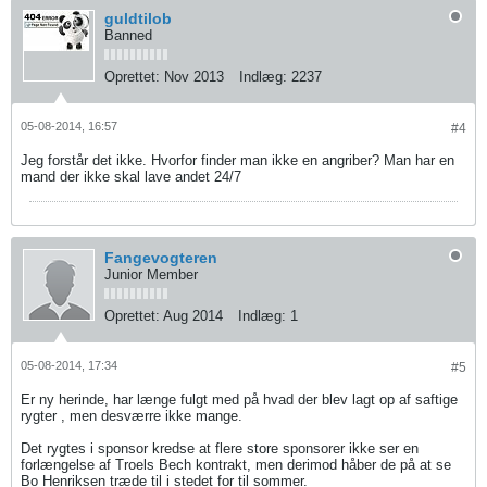
guldtilob
Banned
Oprettet:
Nov 2013
Indlæg:
2237
05-08-2014, 16:57
#4
Jeg forstår det ikke. Hvorfor finder man ikke en angriber? Man har en
mand der ikke skal lave andet 24/7
Fangevogteren
Junior Member
Oprettet:
Aug 2014
Indlæg:
1
05-08-2014, 17:34
#5
Er ny herinde, har længe fulgt med på hvad der blev lagt op af saftige
rygter , men desværre ikke mange.
Det rygtes i sponsor kredse at flere store sponsorer ikke ser en
forlængelse af Troels Bech kontrakt, men derimod håber de på at se
Bo Henriksen træde til i stedet for til sommer.