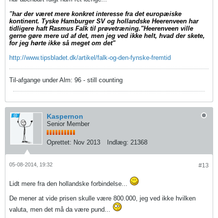
"
har der været mere konkret interesse fra det europæiske
kontinent. Tyske Hamburger SV og hollandske Heerenveen har
tidligere haft Rasmus Falk til prøvetræning."Heerenveen ville
gerne gøre mere ud af det, men jeg ved ikke helt, hvad der skete,
for jeg hørte ikke så meget om det"
http://www.tipsbladet.dk/artikel/falk-og-den-fynske-fremtid
Til-afgange under Alm: 96 - still counting
Kaspernon
Senior Member
Oprettet:
Nov 2013
Indlæg:
21368
05-08-2014, 19:32
#13
Lidt mere fra den hollandske forbindelse...
De mener at vide prisen skulle være 800.000, jeg ved ikke hvilken
valuta, men det må da være pund...